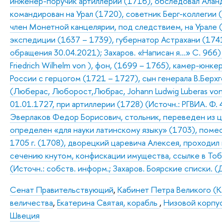
инженер-поручик артиллерии (1716), обследовал Аланд
командирован на Урал (1720), советник Берг-коллегии 
член Монетной канцелярии, под следствием, на Урале 
экспедиции (1637 – 1739), губернатор Астрахани (1741
обращения 30.04.2021); Захаров. «Написан я…» С. 966)
Friedrich Wilhelm von ), фон, (1699 – 1765), камер-юнк
России с герцогом (1721 – 1727), сын генерала В.Берхг
(Люберас, Люборост,Любрас, Johann Ludwig Luberas von
01.01.1727, при артиллерии (1728) (Источн.: РГВИА. Ф. 4
Эверлаков Федор Борисович, стольник, переведен из ц
определен «для науки латинскому языку» (1703), помес
1705 г. (1708), дворецкий царевича Алексея, проходил
сечению кнутом, конфискации имущества, ссылке в Тобо
(Источн.: собств. информ.; Захаров. Боярские списки. 
Сенат Правительствующий
,
Кабинет Петра Великого (К
величества
,
Екатерина Святая, корабль
,
Низовой корпу
Швеция