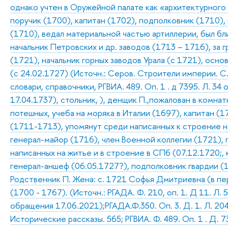
однако учтен в Оружейной палате как «архитектурного 
поручик (1700), капитан (1702), подполковник (1710), 
(1710), ведал материальной частью артиллерии, был бл
начальник Петровских и др. заводов (1713 – 1716), за 
(1721), начальник горных заводов Урала (с 1721), осно
(с 24.02.1727) (Источн.: Серов. Строители империи. С.
словари, справочники, РГВИА. 489. Оп. 1 . д 7395. Л. 34 о
17.04.1737), стольник, ), денщик П.,пожалован в комна
потешных, учеба на моряка в Италии (1697), капитан (
(1711-1713), упомянут среди написанных к строение на
генерал-майор (1716), член Военной коллегии (1721),
написанных на житье и в строение в СПб (07.12.1720;
генерал-аншеф (06.05.1727?), подполковник гвардии (1
Родственник П. Жена: с. 1721 Софья Дмитриевна (в пе
(1700 - 1767). (Источн.: РГАДА. Ф. 210, оп. 1. Д 11. Л. 
обращения 17.06.2021);РГАДА.Ф.350. Оп. 3. Д. 1. Л. 204
Исторические рассказы. 565; РГВИА. Ф. 489. Оп. 1 . Д. 7