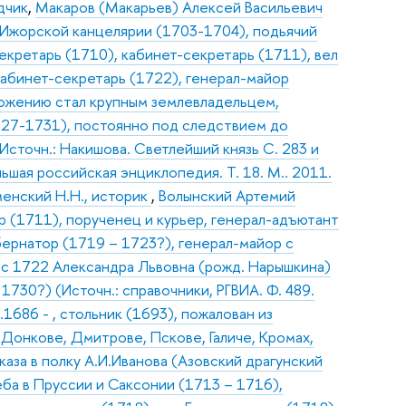
дчик
,
Макаров (Макарьев) Алексей Васильевич
 Ижорской канцелярии (1703-1704), подьячий
екретарь (1710), кабинет-секретарь (1711), вел
кабинет-секретарь (1722), генерал-майор
ложению стал крупным землевладельцем,
727-1731), постоянно под следствием до
сточн.: Накишова. Светлейший князь С. 283 и
льшая российская энциклопедия. Т. 18. М.. 2011.
енский Н.Н., историк
,
Волынский Артемий
р (1711), порученец и курьер, генерал-адъютант
убернатор (1719 – 1723?), генерал-майор с
 с 1722 Александра Львовна (рожд. Нарышкина)
1730?) (Источн.: справочники, РГВИА. Ф. 489.
1686 - , стольник (1693), пожалован из
 Донкове, Дмитрове, Пскове, Галиче, Кромах,
аза в полку А.И.Иванова (Азовский драгунский
чеба в Пруссии и Саксонии (1713 – 1716),