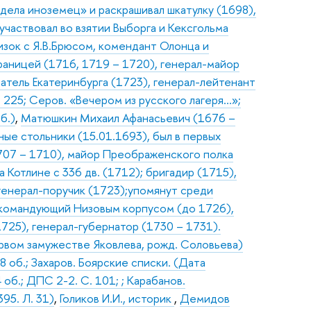
дела иноземец» и раскрашивал шкатулку (1698),
участвовал во взятии Выборга и Кексгольма
изок с Я.В.Брюсом, комендант Олонца и
границей (1716, 1719 – 1720), генерал-майор
ватель Екатеринбурга (1723), генерал-лейтенант
 225; Серов. «Вечером из русского лагеря…»;
б.)
,
Матюшкин Михаил Афанасьевич (1676 –
тные стольники (15.01.1693), был в первых
1707 – 1710), майор Преображенского полка
 Котлине с 336 дв. (1712); бригадир (1715),
 генерал-поручик (1723);упомянут среди
, командующий Низовым корпусом (до 1726),
725), генерал-губернатор (1730 – 1731).
рвом замужестве Яковлева, рожд. Соловьева)
58 об.; Захаров. Боярские списки. (Дата
 об.; ДПС 2-2. С. 101; ; Карабанов.
395. Л. 31)
,
Голиков И.И., историк
,
Демидов