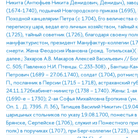
Никита (Антюфьев Никита Демидович, Демидыч), заво
(1674-1740), подьячий Новгородского приказа (1695),
Походной канцелярии Петра (с 1704), Его величества с
переписку царя, ведал его личным хозяйством, тайный 
(1725), тайный советник (1726), благодаря своему по
мануфактуристом, президент Мануфактур-коллегии (1
смерти. Жена Феодосия Ивановна (рожд. Топильская)( И
далее.; Захаров А.В. Макаров Алексей Васильевич // Бо
С. 505; Павленко Н.И. Птенцы. С.233-308).
,
Бантыш-Кам
Петрович (1689 – 27.06.1740), солдат (1704), ротмист
П., посланник в Персии (1715 – 1718), астраханский г
24.11.1726кабинет-министр (1738 – 1740). Жены: 1-ая
(1690-е – 1730); 2-ая Софья Михайловна Еропкина (ум. 
Оп. 1 . Д. 7395. Л. 36)
,
Татищев Василий Никитич (19.04.
царицыных стольников по указу 19.08.1700, поместья в
Брянске, Серпейске (1706), служил из Поместного прик
полк) в поручиках (1707), при Берг-коллегии (1723), у