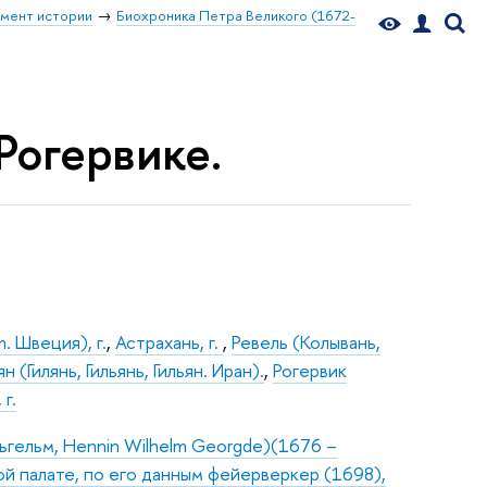
мент истории
Биохроника Петра Великого (1672-
 Рогервике.
. Швеция), г.
,
Астрахань, г.
,
Ревель (Колывань,
ян (Гилянь, Гильянь, Гильян. Иран).
,
Рогервик
 г.
ильгельм, Hennin Wilhelm Georgde)(1676 –
ой палате, по его данным фейерверкер (1698),