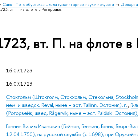
Санкт-Петербургская школа гуманитарных наук и искусств
Департа
1723, вт. П. на флоте в Рогервике.
1723, вт. П. на флоте в
16.07.1723
16.07.1723
Стокгольм (Штокголм, Стокхольм, Стекольна, Stockholm
нем. и шведск. Reval, ныне – эст. Tallinn. Эстония), г.
,
Гил
(Рогорвейк, швед. Rågervik, ныне – эст. Paldiski. Эстония),
Геннин Вилим Иванович (Гейнен, Геннинг, Геник, Георг-В
12.04.1750), на русской службе (с 1698), при Оружейн