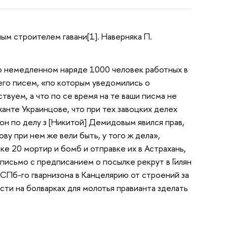
ным строителем гавани[1]. Наверняка П.
» о немедленном наряде 1000 человек работных в
 его писем, «по которым уведомились о
твуем, а что по се время на те ваши писма не
жанте Украинцове, что при тех завоцких делех
 он по делу з [Никитой] Демидовым явился прав,
ву при нем же вели быть, у того ж дела»,
вке 20 мортир и бомб и отправке их в Астрахань,
о письмо с предписанием о посылке рекрут в Гилян
 СПб-го гварнизона в Канцелярию от строений за
сти на болварках для молотья правианта зделать