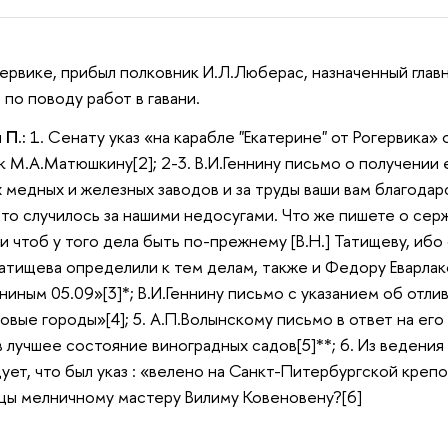
огервике, прибыл полковник И.Л.Люберас, назначенный глав
по поводу работ в гавани.
 П.:
1. Сенату указ «на карабле "Екатерине" от Рогервика
к М.А.Матюшкину[2]; 2-3. В.И.Геннину письмо о получении
 медных и железных заводов и за труды ваши вам благодарс
 то случилось за нашими недосугами. Что же пишете о сер
и чтоб у того дела быть по-прежнему [В.Н.] Татищеву, ибо
Татищева определили к тем делам, также и Федору Еварлако
ниным 05.09»[3]*; В.И.Геннину письмо с указанием об отли
новые городы»[4]; 5. А.П.Волынскому письмо в ответ на ег
в лучшее состояние виноградных садов[5]**; 6. Из ведения
ует, что был указ : «велено на Санкт-Питербургской крепо
цы мелничному мастеру Вилиму Ковеновену?[6]