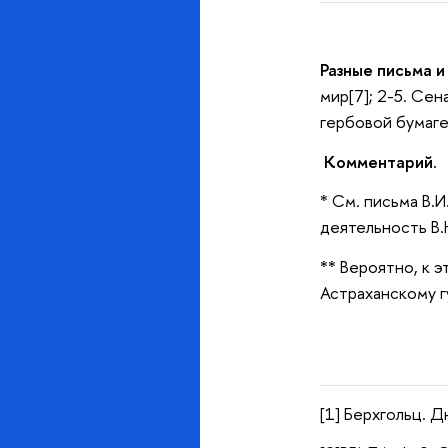
Разные письма и 
мир[7]; 2-5. Сен
гербовой бумаге
Комментарий.
* См. письма В.И
деятельность В.
** Вероятно, к 
Астраханскому г
[1] Берхгольц. Д