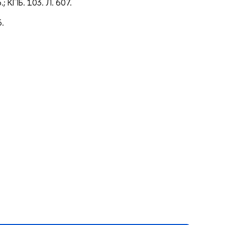
.; КПБ. 103. Л. 607.
6.