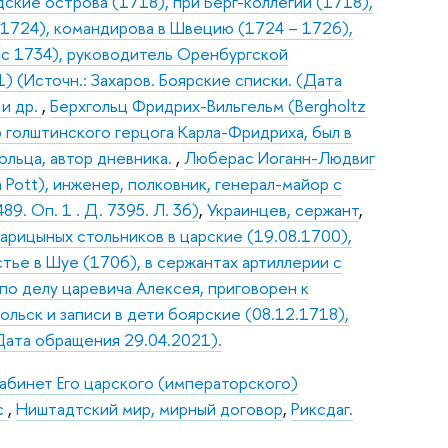
ские острова (1718), при Берг-коллегии (1718),
(1724), командирова в Швецию (1724 – 1726),
(с 1734), руководитель Оренбургской
) (Источн.: Захаров. Боярские списки. (Дата
 и др.
,
Берхгольц Фридрих-Вильгельм (Bergholtz
ер голштинского герцога Карла-Фридриха, был в
ольца, автор дневника.
,
Люберас Иоганн-Людвиг
 Pott), инженер, полковник, генерал-майор с
89. Оп. 1 . Д. 7395. Л. 36)
,
Украинцев, сержант
,
арицыных стольников в царские (19.08.1700),
тье в Шуе (1706), в сержантах артиллерии с
 по делу царевича Алексея, приговорен к
льск и записи в дети боярские (08.12.1718),
(Дата обращения 29.04.2021).
абинет Его царского (императорского)
с
,
Ништадтский мир, мирный договор
,
Риксдаг.