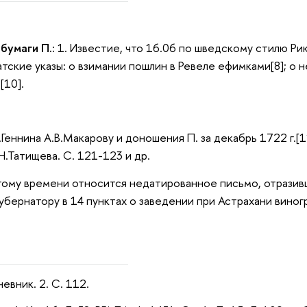
бумаги П.:
1. Известие, что 16.06 по шведскому стилю Ри
атские указы: о взимании пошлин в Ревеле ефимками[8]; о 
[10].
.Геннина А.В.Макарову и доношения П. за декабрь 1722 г.[1
Н.Татищева. С. 121-123 и др.
этому времени относится недатированное письмо, отразив
убернатору в 14 пунктах о заведении при Астрахани виногр
невник. 2. С. 112.