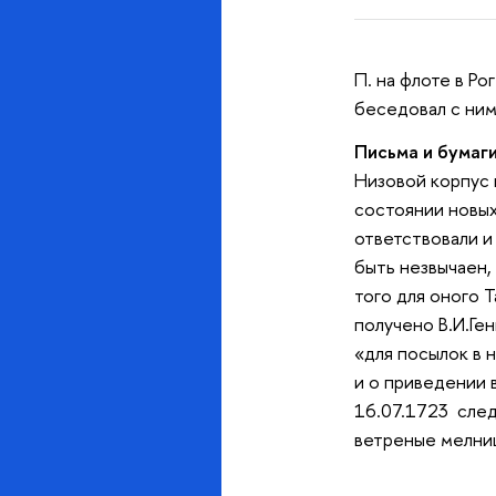
П. на флоте в Р
беседовал с ним 
Письма и бумаги
Низовой корпус 
состоянии новых
ответствовали и
быть незвычаен, 
того для оного 
получено В.И.Ген
«для посылок в 
и о приведении 
16.07.1723 след
ветреные мелни