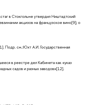
кстаг в Стокгольме утвердил Ништадтский
невзимании акцизов на французское вино[9]; о
1]. Подр. см.:Юхт А.И. Государственная
шееся в реестре дел Кабинета как «указ
адных садов и разных заводов»[12].