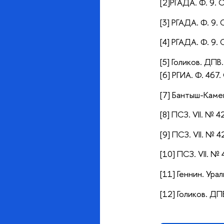
[2]РГАДА. Ф. 9. О
[3]
РГАДА. Ф. 9. О
[4]
РГАДА. Ф. 9. О
[5] Голиков. ДПВ.
[6] РГИА. Ф. 467. 
[7] Бантыш-Камен
[8] ПСЗ. VII. № 4
[9] ПСЗ. VII. № 4
[10] ПСЗ. VII. № 
[11] Геннин. Ура
[12] Голиков. ДПВ