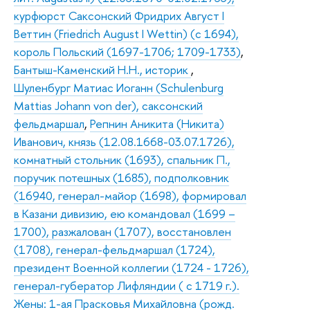
курфюрст Саксонский Фридрих Август I
Веттин (Friedrich August I Wettin) (с 1694),
король Польский (1697-1706; 1709-1733)
,
Бантыш-Каменский Н.Н., историк
,
Шуленбург Матиас Иоганн (Schulenburg
Mattias Johann von der), саксонский
фельдмаршал
,
Репнин Аникита (Никита)
Иванович, князь (12.08.1668-03.07.1726),
комнатный стольник (1693), спальник П.,
поручик потешных (1685), подполковник
(16940, генерал-майор (1698), формировал
в Казани дивизию, ею командовал (1699 –
1700), разжалован (1707), восстановлен
(1708), генерал-фельдмаршал (1724),
президент Военной коллегии (1724 - 1726),
генерал-губератор Лифляндии ( с 1719 г.).
Жены: 1-ая Прасковья Михайловна (рожд.