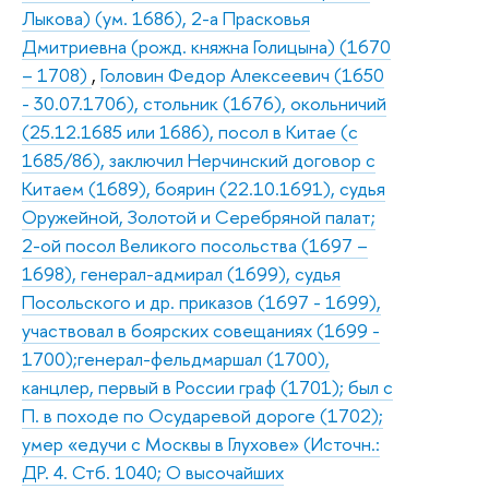
Лыкова) (ум. 1686), 2-а Прасковья
Дмитриевна (рожд. княжна Голицына) (1670
– 1708)
,
Головин Федор Алексеевич (1650
- 30.07.1706), стольник (1676), окольничий
(25.12.1685 или 1686), посол в Китае (с
1685/86), заключил Нерчинский договор с
Китаем (1689), боярин (22.10.1691), судья
Оружейной, Золотой и Серебряной палат;
2-ой посол Великого посольства (1697 –
1698), генерал-адмирал (1699), судья
Посольского и др. приказов (1697 - 1699),
участвовал в боярских совещаниях (1699 -
1700);генерал-фельдмаршал (1700),
канцлер, первый в России граф (1701); был с
П. в походе по Осударевой дороге (1702);
умер «едучи с Москвы в Глухове» (Источн.:
ДР. 4. Стб. 1040; О высочайших