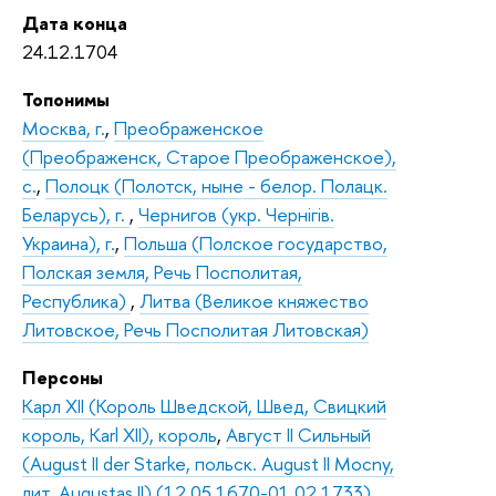
Дата конца
24.12.1704
Топонимы
Москва, г.
,
Преображенское
(Преображенск, Старое Преображенское),
с.
,
Полоцк (Полотск, ныне - белор. Полацк.
Беларусь), г.
,
Чернигов (укр. Чернiгiв.
Украина), г.
,
Польша (Полское государство,
Полская земля, Речь Посполитая,
Республика)
,
Литва (Великое княжество
Литовское, Речь Посполитая Литовская)
Персоны
Карл XII (Король Шведской, Швед, Свицкий
король, Karl XII), король
,
Август II Сильный
(August II der Starke, польск. August II Mocny,
лит. Augustas II) (12.05.1670-01.02.1733),