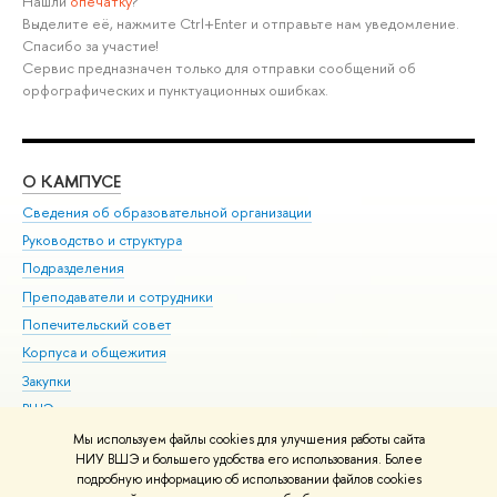
Нашли
опечатку
?
Выделите её, нажмите Ctrl+Enter и отправьте нам уведомление.
Спасибо за участие!
Сервис предназначен только для отправки сообщений об
орфографических и пунктуационных ошибках.
О КАМПУСЕ
ОБ
Сведения об образовательной организации
Мер
Руководство и структура
Мер
Подразделения
Дов
Преподаватели и сотрудники
Ол
Попечительский совет
При
Корпуса и общежития
При
Закупки
Ди
ВШЭ для студентов с ограниченными возможностями
До
здоровья и инвалидностью
Ас
Мы используем файлы cookies для улучшения работы сайта
Версия для слабовидящих
НИУ ВШЭ и большего удобства его использования. Более
Обр
подробную информацию об использовании файлов cookies
Единая платежная страница