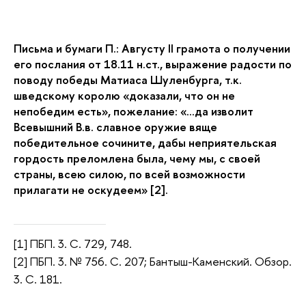
Письма и бумаги П.: Августу II грамота о получении
его послания от 18.11 н.ст., выражение радости по
поводу победы Матиаса Шуленбурга, т.к.
шведскому королю «доказали, что он не
непобедим есть», пожелание: «…да изволит
Всевышний В.в. славное оружие вяще
победительное сочините, дабы неприятельская
гордость преломлена была, чему мы, с своей
страны, всею силою, по всей возможности
прилагати не оскудеем» [2].
[1] ПБП. 3. С. 729, 748.
[2] ПБП. 3. № 756. С. 207; Бантыш-Каменский. Обзор.
3. С. 181.