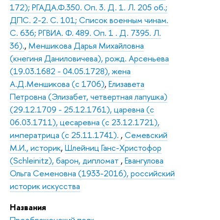
172); РГАДА.Ф.350. Оп. 3. Д. 1. Л. 205 об.;
ДПС. 2-2. С. 101; Список военным чинам.
С. 636; РГВИА. Ф. 489. Оп. 1 . Д. 7395. Л.
36).
,
Меншикова Дарья Михайловна
(кнегиня Даниловичева), рожд. Арсеньева
(19.03.1682 - 04.05.1728), жена
А.Д.Меншикова (с 1706)
,
Елизавета
Петровна (Элизабет, четвертная лапушка)
(29.12.1709 - 25.12.1761), царевна (с
06.03.1711), цесаревна (с 23.12.1721),
императрица (с 25.11.1741).
,
Семевский
М.И., историк
,
Шлейниц Ганс-Христофор
(Schleinitz), барон, дипломат
,
Евангулова
Ольга Семеновна (1933-2016), российский
историк искусства
Названия
Преображенский полк