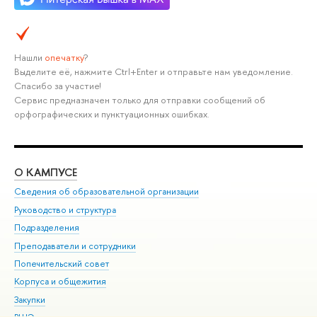
Нашли
опечатку
?
Выделите её, нажмите Ctrl+Enter и отправьте нам уведомление.
Спасибо за участие!
Сервис предназначен только для отправки сообщений об
орфографических и пунктуационных ошибках.
О КАМПУСЕ
ОБ
Сведения об образовательной организации
Мер
Руководство и структура
Мер
Подразделения
Дов
Преподаватели и сотрудники
Ол
Попечительский совет
При
Корпуса и общежития
При
Закупки
Ди