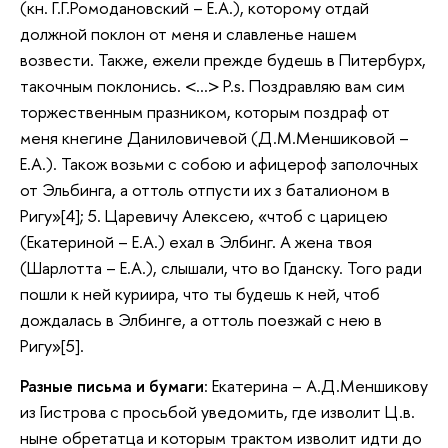
(кн. Г.Г.Ромодановский – Е.А.), которому отдай
должной поклон от меня и славленье нашем
возвести. Также, ежели прежде будешь в Питербурх,
такочным поклонись. <…> P.s. Поздравляю вам сим
торжественным празником, которым поздраф от
меня кнегине Даниловичевой (Д.М.Меншиковой –
Е.А.). Також возьми с собою и афицероф заполочных
от Эльбинга, а оттоль отпусти их з баталионом в
Ригу»[4]; 5. Царевичу Алексею, «чтоб с царицею
(Екатериной – Е.А.) ехал в Элбинг. А жена твоя
(Шарлотта – Е.А.), слышали, что во Гданску. Того ради
пошли к ней куриира, что ты будешь к ней, чтоб
дождалась в Элбинге, а оттоль поезжай с нею в
Ригу»[5].
Разные письма и бумаги
: Екатерина – А.Д.Меншикову
из Гистрова с просьбой уведомить, где изволит Ц.в.
ныне обретатца и которым трактом изволит идти до