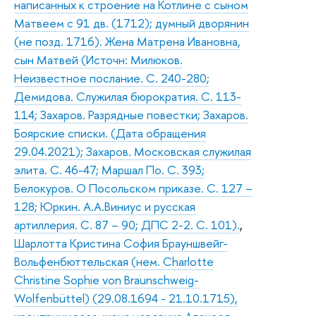
написанных к строение на Котлине с сыном
Матвеем с 91 дв. (1712); думный дворянин
(не позд. 1716). Жена Матрена Ивановна,
сын Матвей (Источн: Милюков.
Неизвестное послание. С. 240-280;
Демидова. Служилая бюрократия. С. 113-
114; Захаров. Разрядные повестки; Захаров.
Боярские списки. (Дата обращения
29.04.2021); Захаров. Московская служилая
элита. С. 46-47; Маршал По. С. 393;
Белокуров. О Посольском приказе. С. 127 –
128; Юркин. А.А.Виниус и русская
артиллерия. С. 87 – 90; ДПС 2-2. С. 101).
,
Шарлотта Кристина София Брауншвейг-
Вольфенбюттельская (нем. Charlotte
Christine Sophie von Braunschweig-
Wolfenbüttel) (29.08.1694 - 21.10.1715),