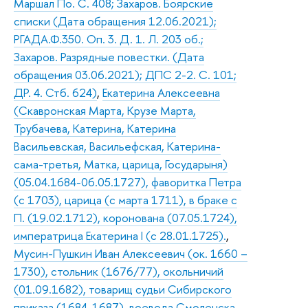
Маршал По. С. 408; Захаров. Боярские
списки (Дата обращения 12.06.2021);
РГАДА.Ф.350. Оп. 3. Д. 1. Л. 203 об.;
Захаров. Разрядные повестки. (Дата
обращения 03.06.2021); ДПС 2-2. С. 101;
ДР. 4. Стб. 624)
,
Екатерина Алексеевна
(Скавронская Марта, Крузе Марта,
Трубачева, Катерина, Катерина
Васильевская, Васильефская, Катерина-
сама-третья, Матка, царица, Государыня)
(05.04.1684-06.05.1727), фаворитка Петра
(с 1703), царица (с марта 1711), в браке с
П. (19.02.1712), коронована (07.05.1724),
императрица Екатерина I (с 28.01.1725).
,
Мусин-Пушкин Иван Алексеевич (ок. 1660 –
1730), стольник (1676/77), окольничий
(01.09.1682), товарищ судьи Сибирского
приказа (1684-1687), воевода Смоленска