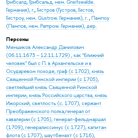
Грибсалд, Грибсальд, нем. Greifswalde.
Германия), г.
,
Гистров (Густров, Гистов,
Гистроу, нем. Güstrow. Германия), г.
,
Пампоу
(Пампов, нем. Pampow. Германия), дер.
Персоны
Меншиков Александр Данилович
(06.11.1673 – 12.11.1729) , как "ближний
человек" был с П. в Архангельске и в
Осударевом походе, граф (с 1702), князь
Священной Римской империи (с 1705),
светлейший князь Священной Римской
империи, князь Российского царства, князь
Ижорский, светлость (с. 1707), сержант
Преображенского полка,генерал от
кавалерии (с 1705), генерал-фельдмаршал
(1709), генералиссимус (с 1727), капитан
флота (с 1707), шаутбенахт (с 1716),