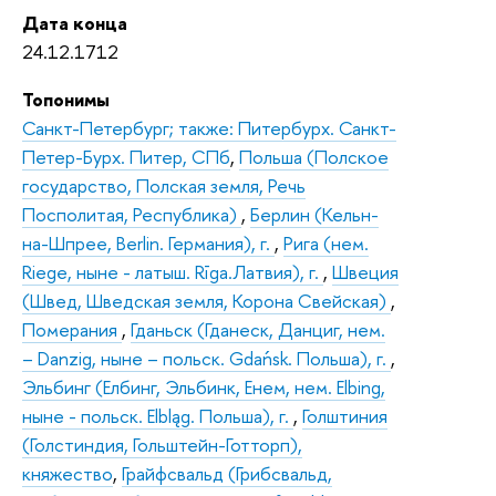
Дата конца
24.12.1712
Топонимы
Санкт-Петербург; также: Питербурх. Санкт-
Петер-Бурх. Питер, СПб
,
Польша (Полское
государство, Полская земля, Речь
Посполитая, Республика)
,
Берлин (Кельн-
на-Шпрее, Berlin. Германия), г.
,
Рига (нем.
Riege, ныне - латыш. Rīga.Латвия), г.
,
Швеция
(Швед, Шведская земля, Корона Свейская)
,
Померания
,
Гданьск (Гданеск, Данциг, нем.
– Danzig, ныне – польск. Gdańsk. Польша), г.
,
Эльбинг (Елбинг, Эльбинк, Eнем, нем. Elbing,
ныне - польск. Elbląg. Польша), г.
,
Голштиния
(Голстиндия, Гольштейн-Готторп),
княжество
,
Грайфсвальд (Грибсвальд,