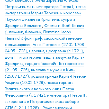
кронпринцесса, жена царевича Алексея
Петровича, мать императора Петра II, тётка
императрицы Марии Терезии и королевы
Пруссии Елизаветы Кристины, супруги
Фридриха Великого.
,
Флеминг Якоб-Генрих
(Флеминк, Фламенк, Flemming Jacob
Heinnrich) фон, граф, саксонский генерал-
фельдмаршал
,
Анна Петровна (27.01.1708 –
04.05.1728), царевна, цесаревна (с 1721),
дочь П. и Екатерины, вышла замуж за Карла-
Фридриха, герцога Голштейн-Готторпского
(21.05.1725), выехала с мужем в Киль
(25.07.1727), родила принца Карла-Петера-
Ульриха (10.02.1728), позже герцога
Голштинского и великого князя Петра
Федоровича (с 1742), императора Петра III ,
захоронена в Петропавловском соборе
СПб (12.11.1728).
,
Ромодановский