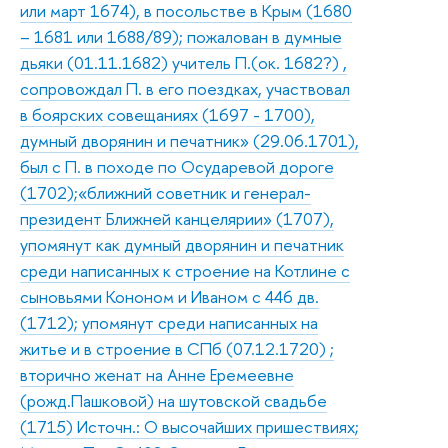
или март 1674), в посольстве в Крым (1680
– 1681 или 1688/89); пожалован в думные
дьяки (01.11.1682) учитель П.(ок. 1682?) ,
сопровождал П. в его поездках, участвовал
в боярских совещаниях (1697 - 1700),
думный дворянин и печатник» (29.06.1701),
был с П. в походе по Осударевой дороге
(1702);«ближний советник и генерал-
президент Ближней канцелярии» (1707),
упомянут как думный дворянин и печатник
среди написанных к строение на Котлине с
сыновьями Кононом и Иваном с 446 дв.
(1712); упомянут среди написанных на
житье и в строение в СПб (07.12.1720) ;
вторично женат на Анне Еремеевне
(рожд.Пашковой) на шутовской свадьбе
(1715) Источн.: О высочайших пришествиях;