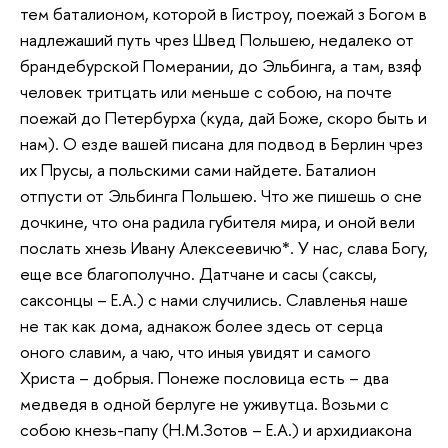
тем баталионом, которой в Гистроу, поежай з Богом в
надлежаший путь чрез Швед Польшею, недалеко от
брандебурской Померании, до Эльбинга, а там, взяф
человек тритцать или меньше с собою, на почте
поежай до Петербурха (куда, дай Боже, скоро быть и
нам). О езде вашей писана для подвод в Берлин чрез
их Прусы, а польскими сами найдете. Баталион
отпусти от Эльбинга Польшею. Что же пишешь о сне
дочкине, что она радила губителя мира, и оной вели
послать хнезь Ивану Алексеевичю*. У нас, слава Богу,
еще все благополучно. Датчане и сасы (саксы,
саксонцы – Е.А.) с нами случились. Славленья наше
не так как дома, аднакож более здесь от серца
оного славим, а чаю, что иныя увидят и самого
Христа – добрыя. Понеже пословица есть – два
медведя в одной берлуге не уживутца. Возьми с
собою кнезь-папу (Н.М.Зотов – Е.А.) и архидиакона