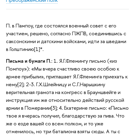
П. в Пампоу, где состоялся военный совет с его
участием, решено, согласно ПЖПВ, соединившись с
саксонскими и датскими войсками, идти за шведами
в Голштинию[1]*.
Письма и бумаги П.
: 1. Я.Г.Флемингу письмо («из
Помпоу»): «Мы вчера счастливо своею особою к
армее прибыли», приглашает Я.Г.Флеминга приехать к
нему[2]; 2-3. Г.Х.Шлейницу и С.Г.Нарышкину
верительная грамота на конгресс в Брауншвейге и
инструкция им же относительно действий русской
армии в Померании[3]; 4. Екатерине письмо: «Письмо
твое я вчерась получил, благодарствую за пива. Что
же о езде вашей со всем полком, и то уже
отменилось, но три баталиона взяты сюды. А ты с