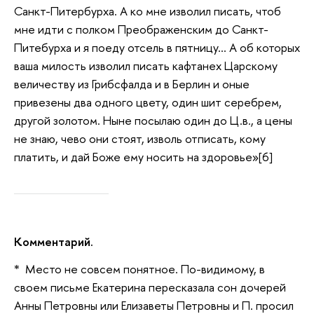
Санкт-Питербурха. А ко мне изволил писать, чтоб
мне идти с полком Преображенским до Санкт-
Питебурха и я поеду отсель в пятницу… А об которых
ваша милость изволил писать кафтанех Царскому
величеству из Грибсфалда и в Берлин и оные
привезены два одного цвету, один шит серебрем,
другой золотом. Ныне посылаю один до Ц.в., а цены
не знаю, чево они стоят, изволь отписать, кому
платить, и дай Боже ему носить на здоровье»[6]
Комментарий.
* Место не совсем понятное. По-видимому, в
своем письме Екатерина пересказала сон дочерей
Анны Петровны или Елизаветы Петровны и П. просил