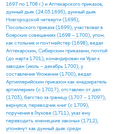
1697 по 1708 г.) и Аптекарского приказов,
думный дьяк (24.03.1695), думный дьяк
Новгородской четверти (1695),
Посольского приказа (1699), участвовал в
боярских совещаниях (1698 – 1700), упом.
как стольник и почтмейстер (1698), ведал
Аптекарским, Сибирским приказами, почтой
(до марта 1701), командирован на Урал к
заводам (июль – декабрь 1700), у
составления Уложения (1700), ведал
Артиллерийским приказом как «надзиратель
артиллерии» (с 1701?), отставлен от дел
(1703), бегство за границу (1707 – 1709?),
вернулся, переводчик книг (с 1709),
поручения в Глухове (1711), указ ему
переводить «немецкие законы» (1712),
упомянут как думный дьяк среди