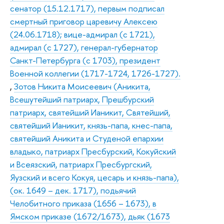
сенатор (15.12.1717), первым подписал
смертный приговор царевичу Алексею
(24.06.1718); вице-адмирал (с 1721),
адмирал (с 1727), генерал-губернатор
Санкт-Петербурга (с 1703), президент
Военной коллегии (1717-1724, 1726-1727).
,
Зотов Никита Моисеевич (Аникита,
Всешутейший патриарх, Прешбурский
патриарх, святейший Ианикит, Святейший,
святейший Ианикит, князь-папа, кнес-папа,
святейший Аникита и Студеной епархии
владыко, патриарх Пресбурский, Кокуйский
и Всеязский, патриарх Пресбургский,
Яузский и всего Кокуя, цесарь и князь-папа),
(ок. 1649 – дек. 1717), подьячий
Челобитного приказа (1656 – 1673), в
Ямском приказе (1672/1673), дьяк (1673