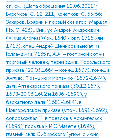
списки (Дата обращения 12.06.2021);
Барсуков. С. 12, 211; Кочетков. С. 55-56;
Захаров. Боярин и первый сенатор; Маршал
По. С. 423).
,
Виниус Андрей Андреевич
(Vinius Andreas) (ок. 1640 - окт. 1716 или
1717), отец Андрей Денисов выехал из
Голландии в 7135 г., А.А. – гостиной сотни
торговый человек, переводчик Посольского
приказа (20.03.1664 – конец 1677), гонец в
Англию, Францию и Испанию (1672-1674),
дьяк Аптекарского приказа (30.12.1677,
1678-20.03.1682 и 1686 -1690), у
бархатного дела (1681-1684), в
Новгородском приказе (упом. 1691-1692),
сопровождал П. в поездке в Архангельск
(1693); посылка к И.С.Мазепе (1695),
главный дьяк Сибирского (упом. с июня