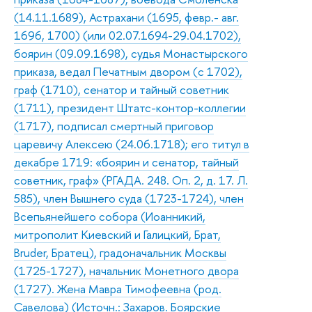
(14.11.1689), Астрахани (1695, февр.- авг.
1696, 1700) (или 02.07.1694-29.04.1702),
боярин (09.09.1698), судья Монастырского
приказа, ведал Печатным двором (с 1702),
граф (1710), сенатор и тайный советник
(1711), президент Штатс-контор-коллегии
(1717), подписал смертный приговор
царевичу Алексею (24.06.1718); его титул в
декабре 1719: «боярин и сенатор, тайный
советник, граф» (РГАДА. 248. Оп. 2, д. 17. Л.
585), член Вышнего суда (1723-1724), член
Всепьянейшего собора (Иоанникий,
митрополит Киевский и Галицкий, Брат,
Bruder, Братец), градоначальник Москвы
(1725-1727), начальник Монетного двора
(1727). Жена Мавра Тимофеевна (род.
Савелова) (Источн.: Захаров. Боярские