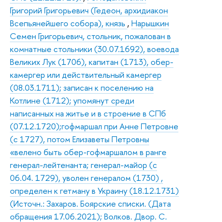
Григорий Григорьевич (Гедеон, архидиакон
Всепьянейшего собора), князь
,
Нарышкин
Семен Григорьевич, стольник, пожалован в
комнатные стольники (30.07.1692), воевода
Великих Лук (1706), капитан (1713), обер-
камергер или действительный камергер
(08.03.1711); записан к поселению на
Котлине (1712); упомянут среди
написанных на житье и в строение в СПб
(07.12.1720);гофмаршал при Анне Петровне
(с 1727), потом Елизаветы Петровны
«велено быть обер-гофмаршалом в ранге
генерал-лейтенанта; генерал-майор (с
06.04. 1729), уволен генералом (1730) ,
определен к гетману в Украину (18.12.1731)
(Источн.: Захаров. Боярские списки. (Дата
обращения 17.06.2021); Волков. Двор. С.