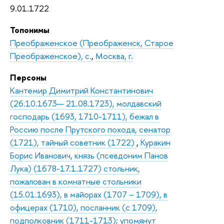
9.01.1722
Топонимы
Преображенское (Преображенск, Старое
Преображенское), с.
,
Москва, г.
Персоны
Кантемир Димитрий Константинович
(26.10.1673— 21.08.1723), молдавский
господарь (1693, 1710-1711), бежал в
Россию после Прутского похода, сенатор
(1721), тайный советник (1722)
,
Куракин
Борис Иванович, князь (псевдоним Панов
Лука) (1678-17.1.1727) стольник,
пожалован в комнатные стольники
(15.01.1693), в майорах (1707 – 1709), в
офицерах (1710), посланник (с 1709),
подполковник (1711-1713); упомянут