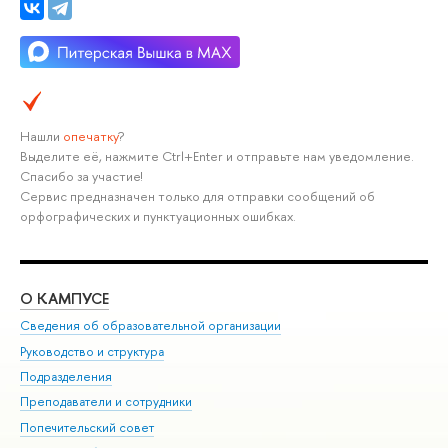
Нашли
опечатку
?
Выделите её, нажмите Ctrl+Enter и отправьте нам уведомление.
Спасибо за участие!
Сервис предназначен только для отправки сообщений об
орфографических и пунктуационных ошибках.
О КАМПУСЕ
ОБ
Сведения об образовательной организации
Мер
Руководство и структура
Мер
Подразделения
Дов
Преподаватели и сотрудники
Ол
Попечительский совет
При