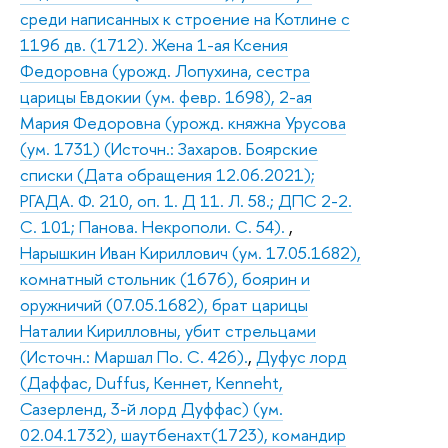
среди написанных к строение на Котлине с
1196 дв. (1712). Жена 1-ая Ксения
Федоровна (урожд. Лопухина, сестра
царицы Евдокии (ум. февр. 1698), 2-ая
Мария Федоровна (урожд. княжна Урусова
(ум. 1731) (Источн.: Захаров. Боярские
списки (Дата обращения 12.06.2021);
РГАДА. Ф. 210, оп. 1. Д 11. Л. 58.; ДПС 2-2.
С. 101; Панова. Некрополи. С. 54).
,
Нарышкин Иван Кириллович (ум. 17.05.1682),
комнатный стольник (1676), боярин и
оружничий (07.05.1682), брат царицы
Наталии Кирилловны, убит стрельцами
(Источн.: Маршал По. С. 426).
,
Дуфус лорд
(Даффас, Duffus, Кеннет, Kenneht,
Сазерленд, 3-й лорд Дуффас) (ум.
02.04.1732), шаутбенахт(1723), командир