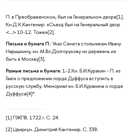
П. в Преображенском, был на Генеральном дворе[1].
Кн.Д.К.Кантемир: «Съезд был на Генеральный двор
<…> 10-12. Тоже»[2].
Письма и бумаги П
.: Указ Сената стольникам Ивану
Нарышкину, кн. М.Вл.Долгорукову из деревень их
быть в Москву[3].
Разные письма и бумаги
: 1-2.Кн. Б.И.Куракин - П. из
Гааги о предложении лорда Дуффуса вступить в
русскую службу. Мемориал кн. Б.И.Куракина о лорде
Дуффусе[4]*.
[1] ПЖПВ. 1722 г. С. 24.
[2] Цвиркун. Димитрий Кантемир. С. 338.