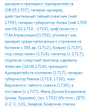
адмирал и президент Адмиралтейств
(08.03.1707), генерал-адмирал,
действительный тайный советник (май
1709), генерал-губернатор Азова (май 1709
или 06.02.1710 - 1719), граф (вместе с
П.М.Апраксиным)(1709), упомянут как
адмирал среди написанных к строение на
Котлине с 355 дв. (1712), боярин (1713?),
под следствием (1714), сенатор (с 1717),
подписал смертный приговор царевичу
Алексею (24.06.1718); президент
Адмиралтейств-коллегии (1717), генерал-
губернатор Ревеля (1719, 1720), член
Верховного тайного совета (1726), в
отставке (с 1727). Жена Домна Богдановна
(рожд. Хрущева), (ум. 1702) (Источн.: ДПС.
2-2. С. 101; Захаров. Боярские списки.