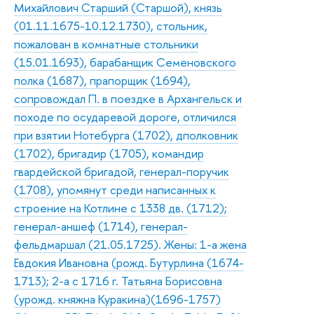
Михайлович Старший (Старшой), князь
(01.11.1675-10.12.1730), стольник,
пожалован в комнатные стольники
(15.01.1693), барабанщик Семеновского
полка (1687), прапорщик (1694),
сопровождал П. в поездке в Архангельск и
походе по осударевой дороге, отличился
при взятии Нотебурга (1702), дполковник
(1702), бригадир (1705), командир
гвардейской бригадой, генерал-поручик
(1708), упомянут среди написанных к
строение на Котлине с 1338 дв. (1712);
генерал-аншеф (1714), генерал-
фельдмаршал (21.05.1725). Жены: 1-а жена
Евдокия Ивановна (рожд. Бутурлина (1674-
1713); 2-а с 1716 г. Татьяна Борисовна
(урожд. княжна Куракина)(1696-1757)