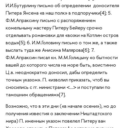
И.И.Бутурлину письмо об определении доносителя
Питера Янсена
«в наш полк» в подпоручики[4]; 5.
Ф.М.Апраксину письмо с распоряжением
комельныму мастеру Питеру Бейеру срочно
отделывать романовки для «возки на Котлин остров
воды»[5]; 6. И.М.Головину письмо о том же, а также
выслать туда же Анисима Малярова[6]; 7.
Ф.М.Апраксин писал кн. М.М.Голицыну «о бытности
вашей до которого числа на море быть, воистинно
Ц.в. неоднократно доносил, дабы определить
точным указом». П. «изволил приказать, чтоб вы
сносились с гг. министрами <…> и поступали по
тамошним обращениям»[7].
Возможно, что в эти дни («в начале осени»), но до
получения известия о заключении Ништадтского
мира) П. именным указом повелел Питеру ван