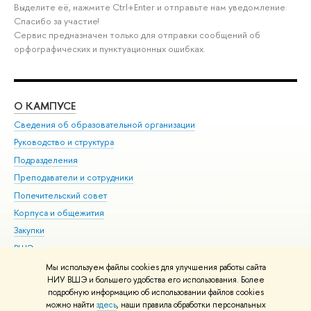
Выделите её, нажмите Ctrl+Enter и отправьте нам уведомление.
Спасибо за участие!
Сервис предназначен только для отправки сообщений об
орфографических и пунктуационных ошибках.
О КАМПУСЕ
ОБ
Сведения об образовательной организации
Мер
Руководство и структура
Мер
Подразделения
Дов
Преподаватели и сотрудники
Ол
Попечительский совет
При
Корпуса и общежития
При
Закупки
Ди
ВШЭ для студентов с ограниченными возможностями
До
здоровья и инвалидностью
Ас
Мы используем файлы cookies для улучшения работы сайта
Версия для слабовидящих
НИУ ВШЭ и большего удобства его использования. Более
Обр
подробную информацию об использовании файлов cookies
Единая платежная страница
можно найти
здесь
, наши правила обработки персональных