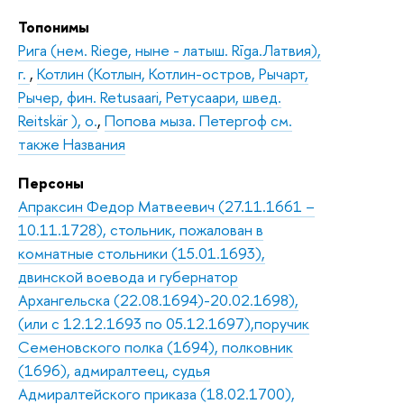
Топонимы
Рига (нем. Riege, ныне - латыш. Rīga.Латвия),
г.
,
Котлин (Котлын, Котлин-остров, Рычарт,
Рычер, фин. Retusaari, Ретусаари, швед.
Reitskär ), о.
,
Попова мыза. Петергоф см.
также Названия
Персоны
Апраксин Федор Матвеевич (27.11.1661 –
10.11.1728), стольник, пожалован в
комнатные стольники (15.01.1693),
двинской воевода и губернатор
Архангельска (22.08.1694)-20.02.1698),
(или с 12.12.1693 по 05.12.1697),поручик
Семеновского полка (1694), полковник
(1696), адмиралтеец, судья
Адмиралтейского приказа (18.02.1700),