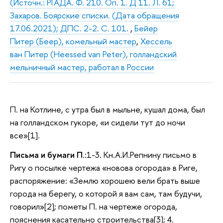
(Источн.: РГАДА. Ф. 210. Оп. 1. Д 11. Л. 61;
Захаров. Боярские списки. (Дата обращения
17.06.2021); ДПС. 2-2. С. 101.
,
Бейер
Питер (Беер), комельный мастер
,
Хессель
ван Питер (Heessed van Peter), голландский
мельничный мастер, работал в России
П. на Котлине, с утра был в мыльне, кушал дома, был
на голландском гукоре, «и сидели тут до ночи
все»[1].
Письма и бумаги П
.:1-3. Кн.А.И.Репнину письмо в
Ригу о посылке чертежа «новова огорода» в Риге,
распоряжение: «Землю хорошею вели брать выше
города на берегу, о которой я вам сам, там будучи,
говорил»[2]; пометы П. на чертеже огорода,
пояснения касательно строительства[3]; 4.