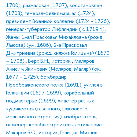
1700), разжалован (1707), восстановлен
(1708), генерал-фельдмаршал (1724),
президент Военной коллегии (1724 - 1726),
генерал-губератор Лифляндии ( с 1719 г.).
Жены: 1-ая Прасковья Михайловна (рожд.
Лыкова) (ум. 1686), 2-а Прасковья
Дмитриевна (рожд. княжна Голицына) (1670
– 1708)
,
Берх В.Н., историк
,
Маляров
Анисим Якимович (Моляров, Маляр) (ок.
1677 – 1725), бомбардир
Преображенского полка (1691), учился в
Голландии (1697-1699), корабельный
подмастерье (1699), «мастер разных
художеств» (гаванного, шлюзового,
мельничного строения), изобретатель,
инженер, кораблестроитель, артиллерист.
,
Макаров Б.С., историк
,
Голицын Михаил