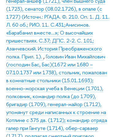
генерал-аншеф (1721), член Вышнего суда
(1723), сенатор (08.02.1726), в опале (с
1727) (Источн.: РГАДА. Ф. 210. Оп. 1. Д. 11.
Л. 60 об.; РИО. 11. С.431;Анисимов.
«Барабанил вместе…»; О высочайших
пришествиях. С.37; ДПС. 2-2. С. 101;
Азанчевский. История Преображенского
полка. Прил. 1).
,
Головин Иван Михайлович
(господин Бас, Бас)(1672 или 1680 –
07.10.1737 или 1738), стольник, пожалован
в комнатные стольники (15.01.1693);
военно-морская учеба в Венеции (1701),
полковник, командир полка (до 1709),
бригадир (1709), генерал-майор (1712),
упомянут среди написанных к строение на
Котлине с 375 дв. (1712); командир отряда
галер при Гангуте (1714), обер-сарваер
(1717), подписал смертный приговор