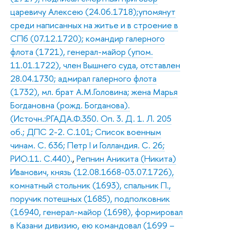
царевичу Алексею (24.06.1718);упомянут
среди написанных на житье и в строение в
СПб (07.12.1720); командир галерного
флота (1721), генерал-майор (упом.
11.01.1722), член Вышнего суда, отставлен
28.04.1730; адмирал галерного флота
(1732), мл. брат А.М.Головина; жена Марья
Богдановна (рожд. Богданова).
(Источн.:РГАДА.Ф.350. Оп. 3. Д. 1. Л. 205
об.; ДПС 2-2. С.101; Список военным
чинам. С. 636; Петр I и Голландия. С. 26;
РИО.11. С.440).
,
Репнин Аникита (Никита)
Иванович, князь (12.08.1668-03.07.1726),
комнатный стольник (1693), спальник П.,
поручик потешных (1685), подполковник
(16940, генерал-майор (1698), формировал
в Казани дивизию, ею командовал (1699 –