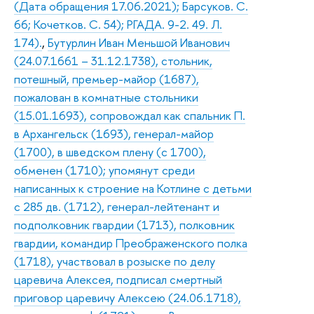
(Дата обращения 17.06.2021); Барсуков. С.
66; Кочетков. С. 54); РГАДА. 9-2. 49. Л.
174).
,
Бутурлин Иван Меньшой Иванович
(24.07.1661 – 31.12.1738), стольник,
потешный, премьер-майор (1687),
пожалован в комнатные стольники
(15.01.1693), сопровождал как спальник П.
в Архангельск (1693), генерал-майор
(1700), в шведском плену (с 1700),
обменен (1710); упомянут среди
написанных к строение на Котлине с детьми
с 285 дв. (1712), генерал-лейтенант и
подполковник гвардии (1713), полковник
гвардии, командир Преображенского полка
(1718), участвовал в розыске по делу
царевича Алексея, подписал смертный
приговор царевичу Алексею (24.06.1718),