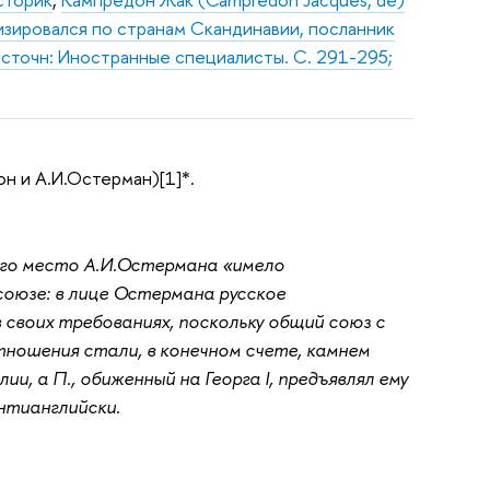
изировался по странам Скандинавии, посланник
сточн: Иностранные специалисты. С. 291-295;
н и А.И.Остерман)[1]*.
его место А.И.Остермана «имело
союзе: в лице Остермана русское
воих требованиях, поскольку общий союз с
тношения стали, в конечном счете, камнем
и, а П., обиженный на Георга I, предъявлял ему
нтианглийски.