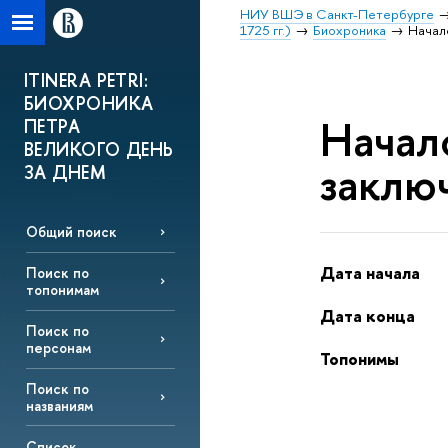
НИУ ВШЭ в Санкт-Петербурге
1725 гг.)
Биохроника
Начал
ITINERA PETRI:
БИОХРОНИКА
Начало
ПЕТРА
ВЕЛИКОГО ДЕНЬ
заклю
ЗА ДНЕМ
Общий поиск
Дата начала
Поиск по
топонимам
Дата конца
Поиск по
персонам
Топонимы
Поиск по
названиям
Список