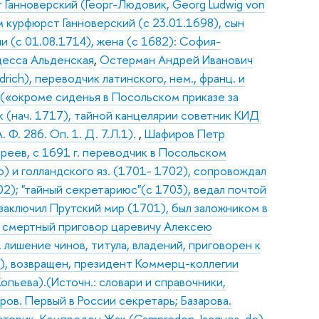
ст Ганноверский (Георг-Людовик, Georg Ludwig von
м курфюрст Ганноверский (с 23.01.1698), сын
 (с 01.08.1714), жена (с 1682): София-
цесса Альденская
,
Остерман Андрей Иванович
drich), переводчик латинского, нем., франц. и
 («окроме сиденья в Посольском приказе за
к (нач. 1717), тайной канцелярии советник КИД
Ф. 286. Оп. 1. Д. 7.Л.1).
,
Шафиров Петр
вреев, с 1691 г. переводчик в Посольском
о) и голландского яз. (1701- 1702), сопровождал
02); "тайный секретариюс"(с 1703), ведал почтой
заключил Прутский мир (1701), был заложником в
л смертный приговор царевичу Алексею
, лишение чинов, титула, владений, приговорен к
), возвращен, президент Коммерц-коллегии
опьева).(Источн.: словари и справочники,
ов. Первый в России секретарь; Базарова.
сторик
,
Кампредон Жак (Campredon Jacques, de)