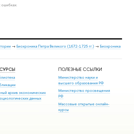
 ошибках.
стории
→
Биохроника Петра Великого (1672-1725 гг.)
→
Биохроника
ЕСУРСЫ
ПОЛЕЗНЫЕ ССЫЛКИ
блиотека
Министерство науки и
высшего образования РФ
бликации
Министерство просвещения
иный архив экономических
РФ
социологических данных
Массовые открытые онлайн-
курсы