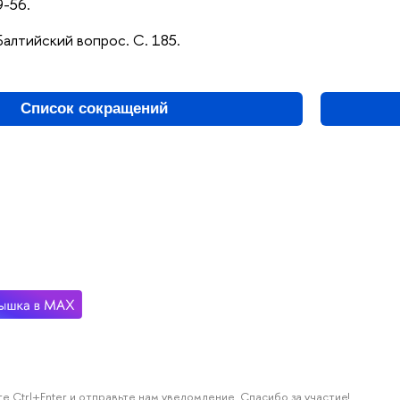
9-56.
Балтийский вопрос. С. 185.
Список сокращений
е Ctrl+Enter и отправьте нам уведомление. Спасибо за участие!