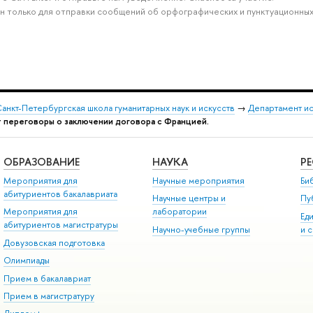
н только для отправки сообщений об орфографических и пунктуационных
анкт-Петербургская школа гуманитарных наук и искусств
→
Департамент и
ут переговоры о заключении договора с Францией.
ОБРАЗОВАНИЕ
НАУКА
Р
Мероприятия для
Научные мероприятия
Би
абитуриентов бакалавриата
Научные центры и
Пу
Мероприятия для
лаборатории
Ед
абитуриентов магистратуры
Научно-учебные группы
и 
Довузовская подготовка
Олимпиады
Прием в бакалавриат
Прием в магистратуру