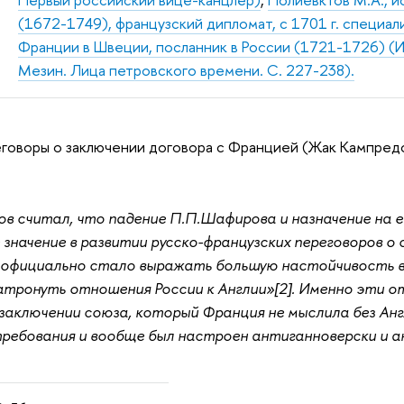
(1672-1749), французский дипломат, с 1701 г. специал
Франции в Швеции, посланник в России (1721-1726) (И
Мезин. Лица петровского времени. С. 227-238).
говоры о заключении договора с Францией (Жак Кампредо
ов считал, что падение П.П.Шафирова и назначение на 
значение в развитии русско-французских переговоров о 
официально стало выражать большую настойчивость в с
атронуть отношения России к Англии»[2]. Именно эти о
заключении союза, который Франция не мыслила без Англи
ребования и вообще был настроен антиганноверски и а