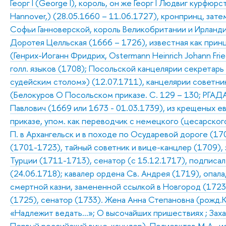
Георг I (George I), король, он же Георг I Людвиг курфюр
Hannover,) (28.05.1660 – 11.06.1727), кронпринц, зате
Софьи Ганноверской, король Великобритании и Ирландии
Доротея Целльская (1666 – 1726), известная как прин
(Генрих-Иоганн Фридрих, Ostermann Heinrich Johann Frie
голл. языков (1708); Посольской канцелярии секретарь
судейским столом») (12.07.1711), канцелярии советни
(Белокуров О Посольском приказе. С. 129 – 130; РГАДА. 
Павлович (1669 или 1673 - 01.03.1739), из крещеных е
приказе, упом. как переводчик с немецкого (цесарског
П. в Архангельск и в походе по Осударевой дороге (17
(1701-1723), тайный советник и вице-канцлер (1709), 
Турции (1711-1713), сенатор (с 15.12.1717), подписа
(24.06.1718); кавалер ордена Св. Андрея (1719), опала
смертной казни, замененной ссылкой в Новгород (1723
(1725), сенатор (1733). Жена Анна Степановна (рожд.К
«Надлежит ведать…»; О высочайших пришествиях ; Захар
Первый российский вице-канцлер)
,
Полиевктов М.А., и