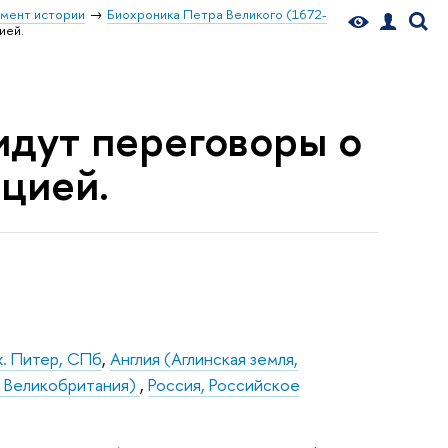
мент истории
Биохроника Петра Великого (1672-
ией.
идут переговоры о
цией.
х. Питер, СПб
,
Англия (Аглинская земля,
я, Великобритания)
,
Россия, Российское