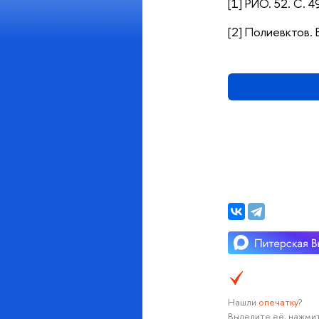
[1] РИО. 52. С. 4
[2] Полиевктов. 
Нашли
опечатку
?
Выделите её, нажмит