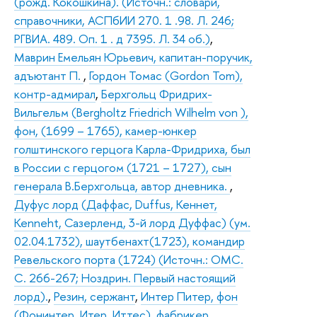
(рожд. Кокошкина). (Источн.: словари,
справочники, АСПбИИ 270. 1 .98. Л. 246;
РГВИА. 489. Оп. 1 . д 7395. Л. 34 об.)
,
Маврин Емельян Юрьевич, капитан-поручик,
адъютант П.
,
Гордон Томас (Gordon Tom),
контр-адмирал
,
Берхгольц Фридрих-
Вильгельм (Bergholtz Friedrich Wilhelm von ),
фон, (1699 – 1765), камер-юнкер
голштинского герцога Карла-Фридриха, был
в России с герцогом (1721 – 1727), сын
генерала В.Берхгольца, автор дневника.
,
Дуфус лорд (Даффас, Duffus, Кеннет,
Kenneht, Сазерленд, 3-й лорд Дуффас) (ум.
02.04.1732), шаутбенахт(1723), командир
Ревельского порта (1724) (Источн.: ОМС.
С. 266-267; Ноздрин. Первый настоящий
лорд).
,
Резин, сержант
,
Интер Питер, фон
(Фонинтер, Итер, Иттес), фабрикер
,