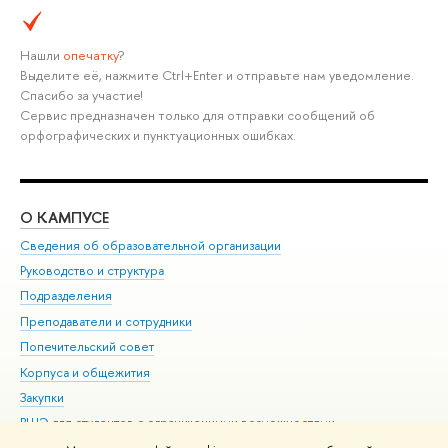
Нашли
опечатку
?
Выделите её, нажмите Ctrl+Enter и отправьте нам уведомление.
Спасибо за участие!
Сервис предназначен только для отправки сообщений об
орфографических и пунктуационных ошибках.
О КАМПУСЕ
ОБ
Сведения об образовательной организации
Мер
Руководство и структура
Мер
Подразделения
Дов
Преподаватели и сотрудники
Ол
Попечительский совет
При
Корпуса и общежития
При
Закупки
Ди
ВШЭ для студентов с ограниченными возможностями
До
здоровья и инвалидностью