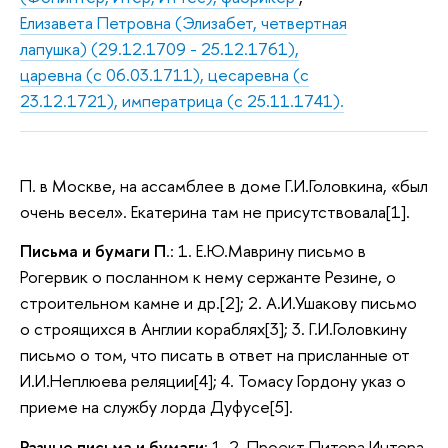
Елизавета Петровна (Элизабет, четвертная
лапушка) (29.12.1709 - 25.12.1761),
царевна (с 06.03.1711), цесаревна (с
23.12.1721), императрица (с 25.11.1741).
П. в Москве, на ассамблее в доме Г.И.Головкина, «был
очень весел». Екатерина там не присутствовала[1].
Письма и бумаги П
.: 1. Е.Ю.Маврину письмо в
Рогервик о посланном к нему сержанте Резине, о
строительном камне и др.[2]; 2. А.И.Ушакову письмо
о строящихся в Англии кораблях[3]; 3. Г.И.Головкину
письмо о том, что писать в ответ на присланные от
И.И.Неплюева реляции[4]; 4. Томасу Гордону указ о
приеме на службу лорда Дуфусе[5].
Разные письма и бумаги
: 1-2. Проект Питера Интера