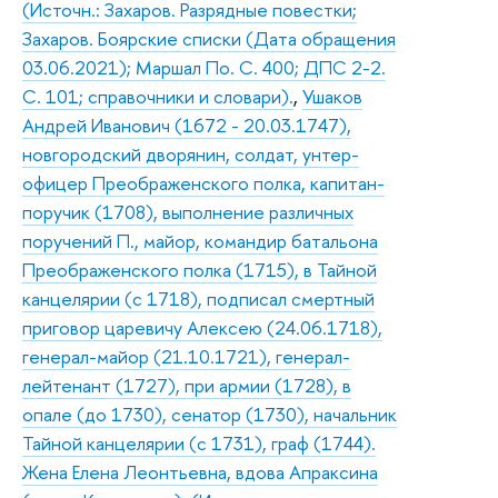
(Источн.: Захаров. Разрядные повестки;
Захаров. Боярские списки (Дата обращения
03.06.2021); Маршал По. С. 400; ДПС 2-2.
С. 101; справочники и словари).
,
Ушаков
Андрей Иванович (1672 - 20.03.1747),
новгородский дворянин, солдат, унтер-
офицер Преображенского полка, капитан-
поручик (1708), выполнение различных
поручений П., майор, командир батальона
Преображенского полка (1715), в Тайной
канцелярии (с 1718), подписал смертный
приговор царевичу Алексею (24.06.1718),
генерал-майор (21.10.1721), генерал-
лейтенант (1727), при армии (1728), в
опале (до 1730), сенатор (1730), начальник
Тайной канцелярии (с 1731), граф (1744).
Жена Елена Леонтьевна, вдова Апраксина