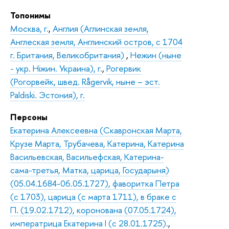
Топонимы
Москва, г.
,
Англия (Аглинская земля,
Англеская земля, Англинский остров, с 1704
г. Британия, Великобритания)
,
Нежин (ныне
- укр. Нiжин. Украина), г.
,
Рогервик
(Рогорвейк, швед. Rågervik, ныне – эст.
Paldiski. Эстония), г.
Персоны
Екатерина Алексеевна (Скавронская Марта,
Крузе Марта, Трубачева, Катерина, Катерина
Васильевская, Васильефская, Катерина-
сама-третья, Матка, царица, Государыня)
(05.04.1684-06.05.1727), фаворитка Петра
(с 1703), царица (с марта 1711), в браке с
П. (19.02.1712), коронована (07.05.1724),
императрица Екатерина I (с 28.01.1725).
,