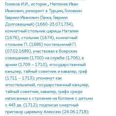
Голиков И.И., историк
,
Неплюев Иван
Иванович, резидент в Турции
,
Головкин
Гавриил Иванович (Ганка, Гавриил
Долговещный) (1660-23.07.1734),
комнатный стольник царицы Наталии
(1676), стольник (1674), комнатный
стольник П. (1686) постельничий П.
(07.02.1689), участвовал в боярских
совещаниях (1700) на службе (1706), в
армии (1709 – 1710), «государственный
канцлер, тайный советник и кавалер, граф
(1711 – 1713); упомянут как
«постельничий, государственный канцлер,
тайный советник, кавалер, граф» среди
написанных к строение на Котлине с детьми
с 443 дв. (1712); подписал смертный
приговор царевичу Алексею (24.06.1718);