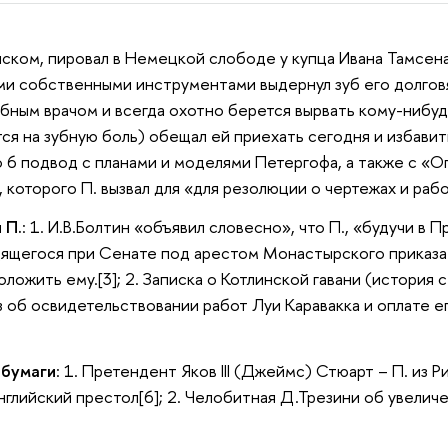
ском, пировал в Немецкой слободе у купца Ивана Тамсена (
ми собственными инструментами выдернул зуб его долговя
бным врачом и всегда охотно берется вырвать кому-нибудь
тся на зубную боль) обещал ей приехать сегодня и избавит
 6 подвод с планами и моделями Петергофа, а также с «
 которого П. вызвал для «для резолюции о чертежах и рабо
 П.
: 1. И.В.Болтин «объявил словесно», что П., «будучи в
дящегося при Сенате под арестом Монастырского приказа
ложить ему.[3]; 2. Записка о Котлинской гавани (история с
з об освидетельствовании работ Луи Каравакка и оплате ег
 бумаги
: 1. Претендент Яков III (Джеймс) Стюарт – П. из 
нглийский престол[6]; 2. Челобитная Д.Трезини об увелич