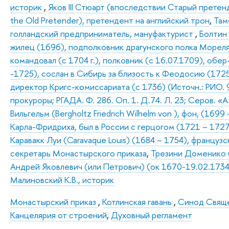
историк
,
Яков III Стюарт (впоследствии Старый претенд
the Old Pretender), претендент на английский трон
,
Там
голландский предприниматель, мануфактурист
,
Болтин 
жилец (1696), подполковник драгунского полка Мореля 
командовал (с 1704 г.), полковник (с 16.07.1709), обе
-1725), сослан в Сибирь за близость к Феодосию (1725
директор Кригс-комиссариата (с 1736) (Источн.: РИО. 
прокуроры; РГАДА. Ф. 286. Оп. 1. Д.74. Л. 23; Серов. «
Вильгельм (Bergholtz Friedrich Wilhelm von ), фон, (16
Карла-Фридриха, был в России с герцогом (1721 – 1727)
Каравакк Луи (Carаvaque Louis) (1684 – 1754), французс
секретарь Монастырского приказа
,
Трезини Доменико (
Андрей Яковлевич (или Петрович) (ок 1670-19.02.1734)
Малиновский К.В., историк
Монастырский приказ
,
Котлинская гавань
,
Синод Свяще
Канцелярия от строений
,
Духовный регламент