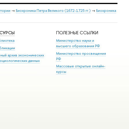
стории
→
Биохроника Петра Великого (1672-1725 гг.)
→
Биохроника
ЕСУРСЫ
ПОЛЕЗНЫЕ ССЫЛКИ
блиотека
Министерство науки и
высшего образования РФ
бликации
Министерство просвещения
иный архив экономических
РФ
социологических данных
Массовые открытые онлайн-
курсы