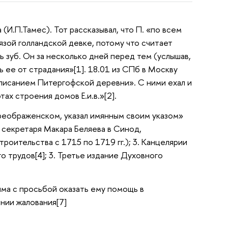
И.П.Тамес). Тот рассказывал, что П. «по всем
зой голландской девке, потому что считает
 зуб. Он за несколько дней перед тем (услышав,
ь ее от страдания»[1]. 18.01 из СПб в Москву
Описанием Питергофской деревни». С ними ехал и
тах строения домов Е.и.в.»[2].
 Преображенском, указал имянным своим указом»
 секретаря Макара Беляева в Синод,
троительства с 1715 по 1719 гг.); 3. Канцелярии
о трудов[4]; 3. Третье издание Духовного
Рима с просьбой оказать ему помощь в
ении жалования[7]