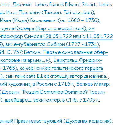
ент, Джеймс, James Francis Edward Stuart, James
ес Иван Павлович (Тамсен, Tamesz Jaen),
Иван (Июда) Васильевич (ок. 1680 – 1736),
де ла Карьера (Каргопольский полк), им
р-прокурор Синода (28.05.1722 или с 11.05.1722
), вице-губернатор Сибири (1727 - 1731),
94. С. 757; Веткин. Первые синодальные обер-
А которые из армии…»).
,
Берхгольц Фридрих-
99 – 1765), камер-юнкер голштинского герцога
, сын генерала В.Берхгольца, автор дневника.
,
кий художник, в России с 1716 г.
,
Беляев Макар,
Дрезин, Trezzini Domenico,Dominico? Трезин
, швейцарец, архитектор, в СПб. с 1703 г.
,
нный Правительствующий (Духовная коллегия)
,