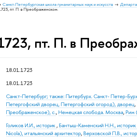
Санкт-Петербургская школа гуманитарных наук и искусств
Департа
1723, пт. П. в Преображенском.
1723, пт. П. в Преобр
18.01.1723
18.01.1723
Санкт-Петербург; также: Питербурх. Санкт- Петер-Бур
Петергофский дворец, Петергофский огород), дворец
Преображенское), с.
,
Немецкая слобода. Москва
,
Рим (
Голиков И.И., историк
,
Бантыш-Каменский Н.Н., истори
Nicola), итальянский архитектор
,
Верховской П.В., исто