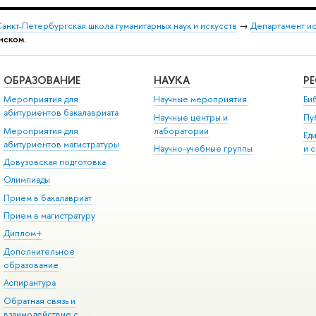
анкт-Петербургская школа гуманитарных наук и искусств
→
Департамент и
нском.
ОБРАЗОВАНИЕ
НАУКА
Р
Мероприятия для
Научные мероприятия
Би
абитуриентов бакалавриата
Научные центры и
Пу
Мероприятия для
лаборатории
Ед
абитуриентов магистратуры
Научно-учебные группы
и 
Довузовская подготовка
Олимпиады
Прием в бакалавриат
Прием в магистратуру
Диплом+
Дополнительное
образование
Аспирантура
Обратная связь и
взаимодействие с