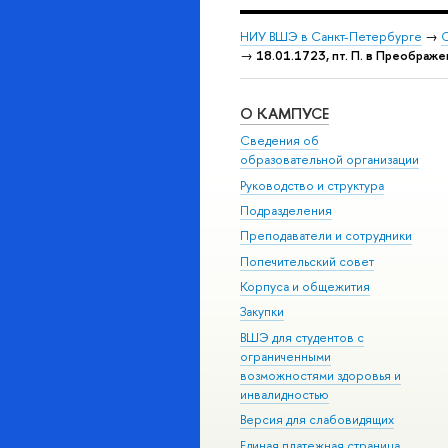
НИУ ВШЭ в Санкт-Петербурге
→
С
→
18.01.1723, пт. П. в Преображе
О КАМПУСЕ
Сведения об
образовательной организации
Руководство и структура
Подразделения
Преподаватели и сотрудники
Попечительский совет
Корпуса и общежития
Закупки
ВШЭ для студентов с
ограниченными
возможностями здоровья и
инвалидностью
Версия для слабовидящих
Единая платежная страница