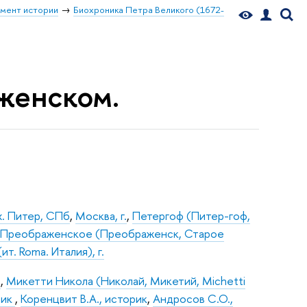
мент истории
Биохроника Петра Великого (1672-
аженском.
х. Питер, СПб
,
Москва, г.
,
Петергоф (Питер-гоф,
,
Преображенское (Преображенск, Старое
ит. Roma. Италия), г.
к
,
Микетти Никола (Николай, Микетий, Michetti
рик
,
Коренцвит В.А., историк
,
Андросов С.О.,