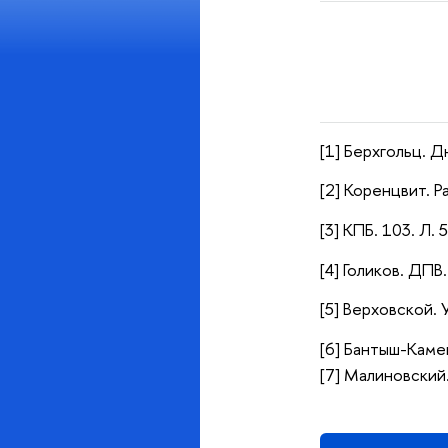
[1] Берхгольц. Д
[2] Коренцвит. Р
[3] КПБ. 103. Л. 5
[4] Голиков. ДПВ.
[5] Верховской. 
[6] Бантыш-Камен
[7] Малиновский