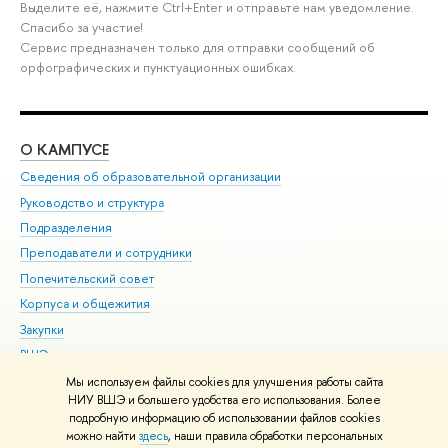
Выделите её, нажмите Ctrl+Enter и отправьте нам уведомление.
Спасибо за участие!
Сервис предназначен только для отправки сообщений об
орфографических и пунктуационных ошибках.
О КАМПУСЕ
ОБ
Сведения об образовательной организации
Мер
Руководство и структура
Мер
Подразделения
Дов
Преподаватели и сотрудники
Ол
Попечительский совет
При
Корпуса и общежития
При
Закупки
Ди
ВШЭ для студентов с ограниченными возможностями
До
здоровья и инвалидностью
Ас
Мы используем файлы cookies для улучшения работы сайта
Версия для слабовидящих
НИУ ВШЭ и большего удобства его использования. Более
Обр
подробную информацию об использовании файлов cookies
Единая платежная страница
можно найти
здесь
, наши правила обработки персональных