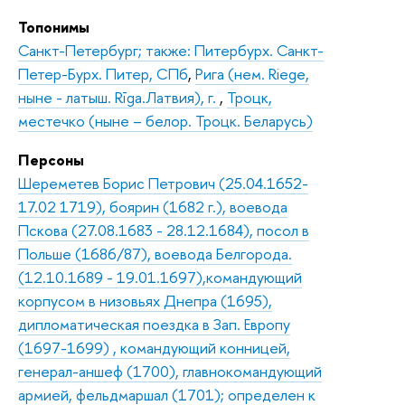
Топонимы
Санкт-Петербург; также: Питербурх. Санкт-
Петер-Бурх. Питер, СПб
,
Рига (нем. Riege,
ныне - латыш. Rīga.Латвия), г.
,
Троцк,
местечко (ныне – белор. Троцк. Беларусь)
Персоны
Шереметев Борис Петрович (25.04.1652-
17.02 1719), боярин (1682 г.), воевода
Пскова (27.08.1683 - 28.12.1684), посол в
Польше (1686/87), воевода Белгорода.
(12.10.1689 - 19.01.1697),командующий
корпусом в низовьях Днепра (1695),
дипломатическая поездка в Зап. Европу
(1697-1699) , командующий конницей,
генерал-аншеф (1700), главнокомандующий
армией, фельдмаршал (1701); определен к