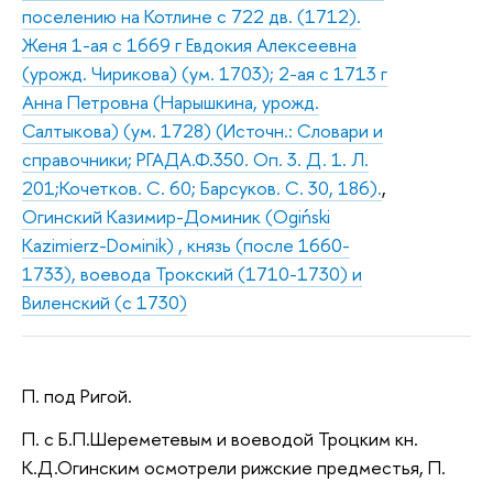
поселению на Котлине с 722 дв. (1712).
Женя 1-ая с 1669 г Евдокия Алексеевна
(урожд. Чирикова) (ум. 1703); 2-ая с 1713 г
Анна Петровна (Нарышкина, урожд.
Салтыкова) (ум. 1728) (Источн.: Словари и
справочники; РГАДА.Ф.350. Оп. 3. Д. 1. Л.
201;Кочетков. С. 60; Барсуков. С. 30, 186).
,
Огинский Казимир-Доминик (Ogiński
Kazimierz-Doмinik) , князь (после 1660-
1733), воевода Трокский (1710-1730) и
Виленский (с 1730)
П. под Ригой.
П. с Б.П.Шереметевым и воеводой Троцким кн.
К.Д.Огинским осмотрели рижские предместья, П.