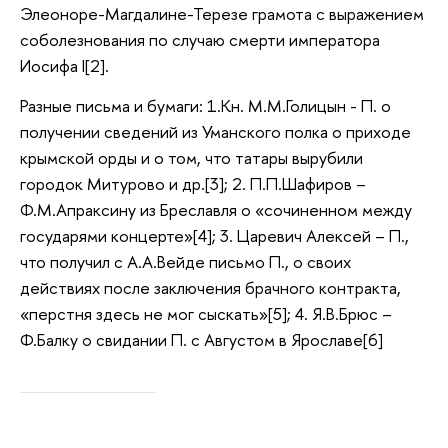
Элеоноре-Магдалине-Терезе грамота с выражением
соболезнования по случаю смерти императора
Иосифа I[2].
Разные письма и бумаги: 1.Кн. М.М.Голицын - П. о
получении сведений из Уманского полка о приходе
крымской орды и о том, что татары вырубили
городок Митурово и др.[3]; 2. П.П.Шафиров –
Ф.М.Апраксину из Бреславля о «сочиненном между
государями концерте»[4]; 3. Царевич Алексей – П.,
что получил с А.А.Вейде письмо П., о своих
действиях после заключения брачного контракта,
«перстня здесь не мог сыскать»[5]; 4. Я.В.Брюс –
Ф.Балку о свидании П. с Августом в Ярославе[6]