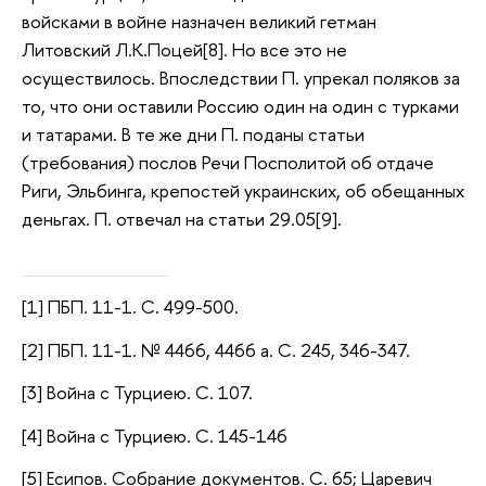
войсками в войне назначен великий гетман
Литовский Л.К.Поцей[8]. Но все это не
осуществилось. Впоследствии П. упрекал поляков за
то, что они оставили Россию один на один с турками
и татарами. В те же дни П. поданы статьи
(требования) послов Речи Посполитой об отдаче
Риги, Эльбинга, крепостей украинских, об обещанных
деньгах. П. отвечал на статьи 29.05[9].
[1] ПБП. 11-1. С. 499-500.
[2] ПБП. 11-1. № 4466, 4466 a. С. 245, 346-347.
[3] Война с Турциею. С. 107.
[4] Война с Турциею. С. 145-146
[5] Есипов. Собрание документов. С. 65; Царевич