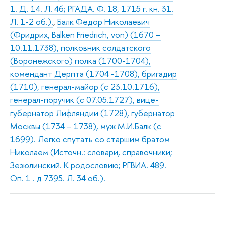
1. Д. 14. Л. 46; РГАДА. Ф. 18, 1715 г. кн. 31.
Л. 1-2 об.).
,
Балк Федор Николаевич
(Фридрих, Balken Friedrich, von) (1670 –
10.11.1738), полковник солдатского
(Воронежского) полка (1700-1704),
комендант Дерпта (1704 -1708), бригадир
(1710), генерал-майор (с 23.10.1716),
генерал-поручик (с 07.05.1727), вице-
губернатор Лифляндии (1728), губернатор
Москвы (1734 – 1738), муж М.И.Балк (с
1699). Легко спутать со старшим братом
Николаем (Источн.: словари, справочники;
Зезюлинский. К родословию; РГВИА. 489.
Оп. 1 . д 7395. Л. 34 об.).