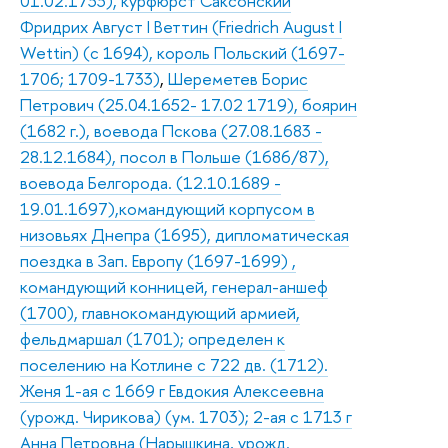
01.02.1733), курфюрст Саксонский
Фридрих Август I Веттин (Friedrich August I
Wettin) (с 1694), король Польский (1697-
1706; 1709-1733)
,
Шереметев Борис
Петрович (25.04.1652- 17.02 1719), боярин
(1682 г.), воевода Пскова (27.08.1683 -
28.12.1684), посол в Польше (1686/87),
воевода Белгорода. (12.10.1689 -
19.01.1697),командующий корпусом в
низовьях Днепра (1695), дипломатическая
поездка в Зап. Европу (1697-1699) ,
командующий конницей, генерал-аншеф
(1700), главнокомандующий армией,
фельдмаршал (1701); определен к
поселению на Котлине с 722 дв. (1712).
Женя 1-ая с 1669 г Евдокия Алексеевна
(урожд. Чирикова) (ум. 1703); 2-ая с 1713 г
Анна Петровна (Нарышкина, урожд.