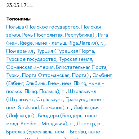
23.05.1711
Топонимы
Польша (Полское государство, Полская
земля, Речь Посполитая, Республика)
,
Рига
(нем. Riege, ныне - латыш. Rīga.Латвия), г.
,
Померания
,
Турция (Турецкая Порта,
Турское государство, Турская земля,
Османская империя, Блистательная Порта,
Турки, Порта Оттоманская, Порта)
,
Эльбинг
(Елбинг, Эльбинк, Eнем, нем. Elbing, ныне -
польск. Elbląg. Польша), г.
,
Штральзунд
(Штранзунт, Стральзунт, Транзунд, ныне -
нем. Stralsund, Германия), г.
,
Лифляндия
(Лифлянды)
,
Бендеры (Бендерь, ныне -
молд. Bender - Молдавия), г.
,
Днестр, р.
,
Бреслав (Бреславль, нем. - Breslau, ныне –