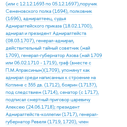
(или с 12.12.1693 по 05.12.1697),поручик
Семеновского полка (1694), полковник
(1696), адмиралтеец, судья
Адмиралтейского приказа (18.02.1700),
адмирал и президент Адмиралтейств
(08.03.1707), генерал-адмирал,
действительный тайный советник (май
1709), генерал-губернатор Азова (май 1709
или 06.02.1710 - 1719), граф (вместе с
П.М.Апраксиным)(1709), упомянут как
адмирал среди написанных к строение на
Котлине с 355 дв. (1712), боярин (1713?),
под следствием (1714), сенатор (с 1717),
подписал смертный приговор царевичу
Алексею (24.06.1718); президент
Адмиралтейств-коллегии (1717), генерал-
губернатор Ревеля (1719, 1720), член