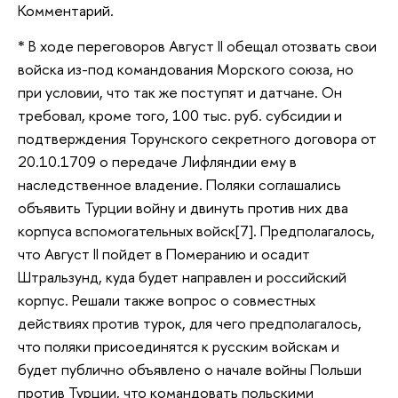
Комментарий.
* В ходе переговоров Август II обещал отозвать свои
войска из-под командования Морского союза, но
при условии, что так же поступят и датчане. Он
требовал, кроме того, 100 тыс. руб. субсидии и
подтверждения Торунского секретного договора от
20.10.1709 о передаче Лифляндии ему в
наследственное владение. Поляки соглашались
объявить Турции войну и двинуть против них два
корпуса вспомогательных войск[7]. Предполагалось,
что Август II пойдет в Померанию и осадит
Штральзунд, куда будет направлен и российский
корпус. Решали также вопрос о совместных
действиях против турок, для чего предполагалось,
что поляки присоединятся к русским войскам и
будет публично объявлено о начале войны Польши
против Турции, что командовать польскими