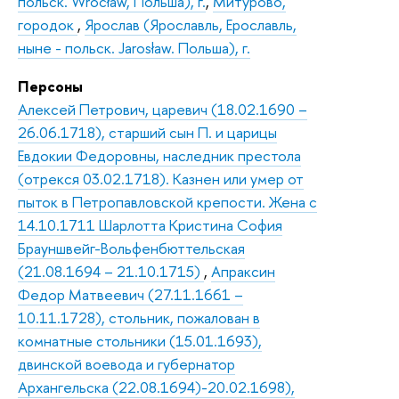
польск. Wrocław, Польша), г.
,
Митурово,
городок
,
Ярослав (Ярославль, Ерославль,
ныне - польск. Jarosław. Польша), г.
Персоны
Алексей Петрович, царевич (18.02.1690 –
26.06.1718), старший сын П. и царицы
Евдокии Федоровны, наследник престола
(отрекся 03.02.1718). Казнен или умер от
пыток в Петропавловской крепости. Жена с
14.10.1711 Шарлотта Кристина София
Брауншвейг-Вольфенбюттельская
(21.08.1694 – 21.10.1715)
,
Апраксин
Федор Матвеевич (27.11.1661 –
10.11.1728), стольник, пожалован в
комнатные стольники (15.01.1693),
двинской воевода и губернатор
Архангельска (22.08.1694)-20.02.1698),