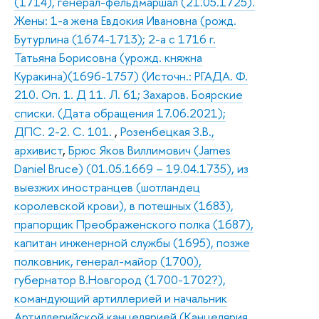
(1714), генерал-фельдмаршал (21.05.1725).
Жены: 1-а жена Евдокия Ивановна (рожд.
Бутурлина (1674-1713); 2-а с 1716 г.
Татьяна Борисовна (урожд. княжна
Куракина)(1696-1757) (Источн.: РГАДА. Ф.
210. Оп. 1. Д 11. Л. 61; Захаров. Боярские
списки. (Дата обращения 17.06.2021);
ДПС. 2-2. С. 101.
,
Розенбецкая З.В.,
архивист
,
Брюс Яков Виллимович (James
Daniel Bruce) (01.05.1669 – 19.04.1735), из
выезжих иностранцев (шотландец
королевской крови), в потешных (1683),
прапорщик Преображенского полка (1687),
капитан инженерной службы (1695), позже
полковник, генерал-майор (1700),
губернатор В.Новгород (1700-1702?),
командующий артиллерией и начальник
Артиллерийской канцелярией (Канцелярия