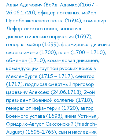
Адам Адамович (Вейд, Адамко)(1667 –
26.06.1720), офицер потешных, майор
Преображенского полка (1694), командир
Лефортовского полка, выполнял
дипломатические поручения (1697),
генерал-майор (1699), формировал дивизию
своего имени (1700), плен (1700 – 1710),
обменен (1710), командовал дивизией,
командующий группой русских войск в
Мекленбурге (1715 – 1717), сенатор
(1717), подписал смертный приговор
царевичу Алексею (24.06.1718), 2-ой
президент Военной коллегии (1718),
генерал от инфантерии (1720), автор
Военного устава (1698); жена Устинья.
,
Фридрих-Август Саксонский (Friedrich-
August) (1696-1763), сын и наследник