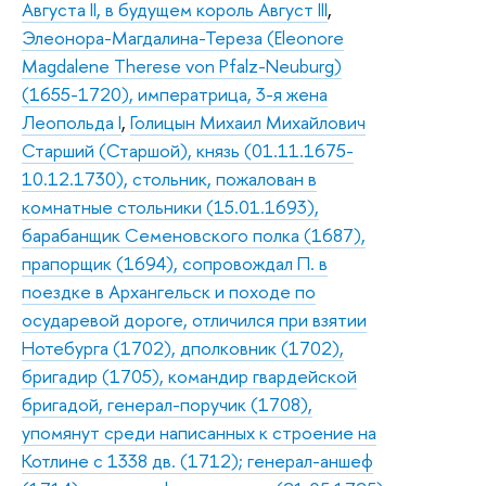
Августа II, в будущем король Август III
,
Элеонора-Магдалина-Тереза (Eleonore
Magdalene Therese von Pfalz-Neuburg)
(1655-1720), императрица, 3-я жена
Леопольда I
,
Голицын Михаил Михайлович
Старший (Старшой), князь (01.11.1675-
10.12.1730), стольник, пожалован в
комнатные стольники (15.01.1693),
барабанщик Семеновского полка (1687),
прапорщик (1694), сопровождал П. в
поездке в Архангельск и походе по
осударевой дороге, отличился при взятии
Нотебурга (1702), дполковник (1702),
бригадир (1705), командир гвардейской
бригадой, генерал-поручик (1708),
упомянут среди написанных к строение на
Котлине с 1338 дв. (1712); генерал-аншеф