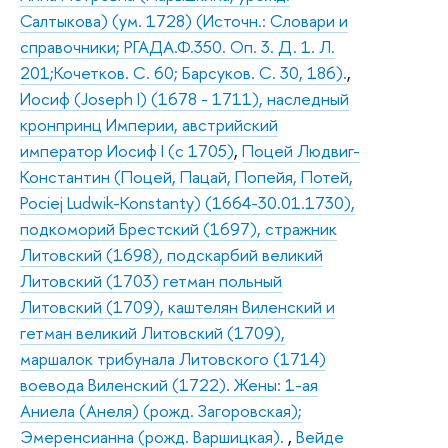
Салтыкова) (ум. 1728) (Источн.: Словари и
справочники; РГАДА.Ф.350. Оп. 3. Д. 1. Л.
201;Кочетков. С. 60; Барсуков. С. 30, 186).
,
Иосиф (Joseph I) (1678 - 1711), наследный
кронпринц Империи, австрийский
император Иосиф I (с 1705)
,
Поцей Людвиг-
Константин (Поцей, Пацай, Попейя, Потей,
Pociej Ludwik-Konstanty) (1664-30.01.1730),
подкоморий Брестский (1697), стражник
Литовский (1698), подскарбий великий
Литовский (1703) гетман польный
Литовский (1709), каштелян Виленский и
гетман великий Литовский (1709),
маршалок трибунала Литовского (1714)
воевода Виленский (1722). Жены: 1-ая
Аниела (Анеля) (рожд. Загоровская);
Эмеренсианна (рожд. Варшицкая).
,
Вейде