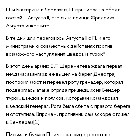
П. и Екатерина в Ярославе, П. принимал на обеде
гостей – Августа II, его сына принца Фридриха-
Августа инкогнито.
В те дни шли переговоры Августа II с П. и его
министрами о совместных действиях против
возможного наступления шведов и турок*.
В этот день армию Б.П.Шереметева ждала первая
неудача: авангард ее вышел на берег Днестра,
построил мост и перевел роту гренадер, которая
подверглась атаке отряда пришедших из Бендер
турок, шведов и поляков, которыми командовал
шведский генерал. Рота была сбита с правого берега
и отступила. Впрочем, противник сам вскоре отошел
к Бендерам[1].
Письма и бумаги П.: императрице-регентше