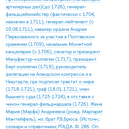
артилерных дел)(до 1726), генерал-
фельдцейхмейстер (фактически с 1704,
назначен в 1711), генерал-лейтенант (с
03.08.1711), кавалер ордена Андрея
Первозванного за участие в Полтавском
сражении (1709), начальник Монетной
канцелярии (с 1706), сенатор и президент
Мануфактур-коллегии (1717), президент
Берг-коллегии (1719), руководитель
делегации на Аландском конгрессе и в
Ништадте, где подписал трактат о мире
(1718-1721), граф (18.01.1721), член
Вышнего суда (1723-1724), в отставке с
чином генерал-фельдмаршала (1726). Жена
Мария (Марфа) Андреевна (рожд. Маргарет
Мантейфель), мл. брат Р.В.Брюса. (Источн.:
словари и справочники; РГАДА. Ф. 286. Оп.