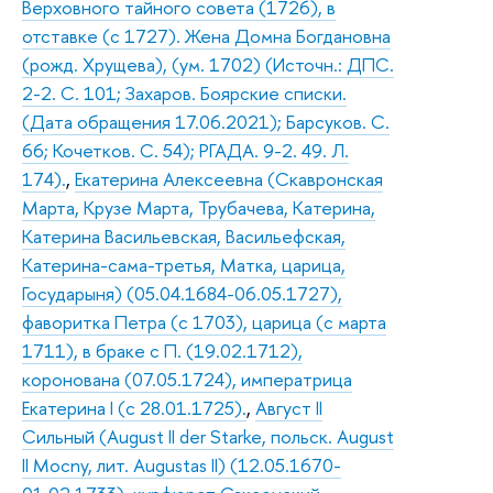
Верховного тайного совета (1726), в
отставке (с 1727). Жена Домна Богдановна
(рожд. Хрущева), (ум. 1702) (Источн.: ДПС.
2-2. С. 101; Захаров. Боярские списки.
(Дата обращения 17.06.2021); Барсуков. С.
66; Кочетков. С. 54); РГАДА. 9-2. 49. Л.
174).
,
Екатерина Алексеевна (Скавронская
Марта, Крузе Марта, Трубачева, Катерина,
Катерина Васильевская, Васильефская,
Катерина-сама-третья, Матка, царица,
Государыня) (05.04.1684-06.05.1727),
фаворитка Петра (с 1703), царица (с марта
1711), в браке с П. (19.02.1712),
коронована (07.05.1724), императрица
Екатерина I (с 28.01.1725).
,
Август II
Сильный (August II der Starke, польск. August
II Mocny, лит. Augustas II) (12.05.1670-