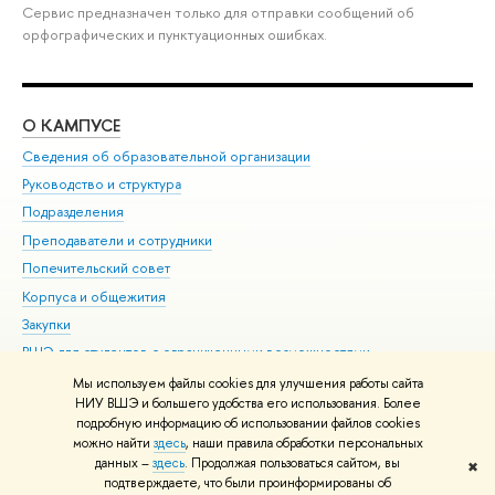
Сервис предназначен только для отправки сообщений об
орфографических и пунктуационных ошибках.
О КАМПУСЕ
ОБ
Сведения об образовательной организации
Мер
Руководство и структура
Мер
Подразделения
Дов
Преподаватели и сотрудники
Ол
Попечительский совет
При
Корпуса и общежития
При
Закупки
Ди
ВШЭ для студентов с ограниченными возможностями
До
здоровья и инвалидностью
Ас
Мы используем файлы cookies для улучшения работы сайта
Версия для слабовидящих
НИУ ВШЭ и большего удобства его использования. Более
Обр
подробную информацию об использовании файлов cookies
Единая платежная страница
можно найти
здесь
, наши правила обработки персональных
данных –
здесь
. Продолжая пользоваться сайтом, вы
✖
Редактору
подтверждаете, что были проинформированы об