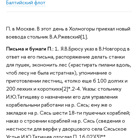
Балтийский флот
П. в Москве. В этот день в Холмогоры приехал новый
воевода стольник В.А.Ржевский[1].
Письма и бумаги П
.: 1. Я.В.Брюсу указ в В.Новгород в
ответ на его письма, распоряжение делать станки
для пушек, экономить лес («растирать пилами вдоль,
чтоб лесу не была истратна»), упоминание о
приготовлении лестниц, «толко еще б 100 долгих и
200 лехких и коротких»[2]*.2-4. Указы: стольнику
И.Ю.Татищеву о назначении его для управления
корабельными работами на р. Сясь; ему же о
закладке на р. Сясь шести 18-ти пушечных кораблей;
наказ о строении кораблей на р. Сясь (сведения о
местности для верфи у дворцового села Сясьское
Устье И.Ю.Татищев отослал П. 16.02)[3]**.