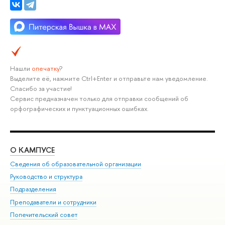
Нашли
опечатку
?
Выделите её, нажмите Ctrl+Enter и отправьте нам уведомление.
Спасибо за участие!
Сервис предназначен только для отправки сообщений об
орфографических и пунктуационных ошибках.
О КАМПУСЕ
ОБ
Сведения об образовательной организации
Мер
Руководство и структура
Мер
Подразделения
Дов
Преподаватели и сотрудники
Ол
Попечительский совет
При