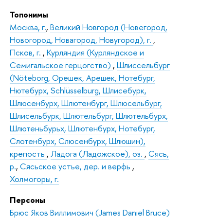
Топонимы
Москва, г.
,
Великий Новгород (Новегород,
Новогород, Новагород, Новугород), г.
,
Псков, г.
,
Курляндия (Курляндское и
Семигальское герцогство)
,
Шлиссельбург
(Nöteborg, Орешек, Арешек, Нотебург,
Нютебурх, Schlüsselburg, Шлисебурк,
Шлюсенбурх, Шлютенбург, Шлюсельбург,
Шлисельбурк, Шлютельбург, Шлютельбурх,
Шлютеньбурьх, Шлютенбурх, Нотебург,
Слотенбурх, Слюсенбурх, Шлюшин),
крепость
,
Ладога (Ладожское), оз.
,
Сясь,
р.
,
Сясьское устье, дер. и верфь
,
Холмогоры, г.
Персоны
Брюс Яков Виллимович (James Daniel Bruce)