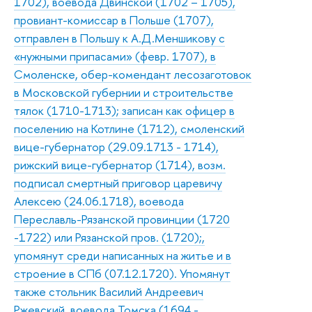
1702), воевода Двинской (1702 – 1705),
провиант-комиссар в Польше (1707),
отправлен в Польшу к А.Д.Меншикову с
«нужными припасами» (февр. 1707), в
Смоленске, обер-комендант лесозаготовок
в Московской губернии и строительстве
тялок (1710-1713); записан как офицер в
поселению на Котлине (1712), смоленский
вице-губернатор (29.09.1713 - 1714),
рижский вице-губернатор (1714), возм.
подписал смертный приговор царевичу
Алексею (24.06.1718), воевода
Переславль-Рязанской провинции (1720
-1722) или Рязанской пров. (1720);,
упомянут среди написанных на житье и в
строение в СПб (07.12.1720). Упомянут
также стольник Василий Андреевич
Ржевский, воевода Томска (1694 -