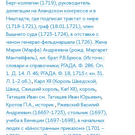
Берг-коллегии (1719), руководитель
делегации на Аландском конгрессе и в
Ништадте, где подписал трактат о мире
(1718-1721), граф (18.01.1721), член
Вышнего суда (1723-1724), в отставке с
чином генерал-фельдмаршала (1726). Жена
Мария (Марфа) Андреевна (рожд. Маргарет
Мантейфель), мл. брат Р.В.Брюса. (Источн.:
словари и справочники; РГАДА. Ф. 286. Оп.
1. Д. 14. Л. 46; РГАДА. Ф. 18, 1715 г. кн. 31.
Л. 1-2 об.).
,
Карл XII (Король Шведской,
Швед, Свицкий король, Karl XII), король
,
Татищев Иван см. Татищев Иван Юрьевич
,
Кротов П.А., историк
,
Ржевский Василий
Андреевич (1665?-1723), стольник (1697),
учеба в Венеции (1697-1698), в начальных
людях с «Ыностранным приказом» (1701 –