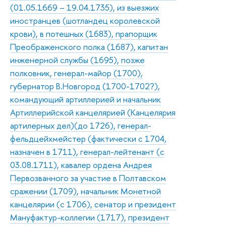
(01.05.1669 – 19.04.1735), из выезжих
иностранцев (шотландец королевской
крови), в потешных (1683), прапорщик
Преображенского полка (1687), капитан
инженерной службы (1695), позже
полковник, генерал-майор (1700),
губернатор В.Новгород (1700-1702?),
командующий артиллерией и начальник
Артиллерийской канцелярией (Канцелярия
артилерных дел)(до 1726), генерал-
фельдцейхмейстер (фактически с 1704,
назначен в 1711), генерал-лейтенант (с
03.08.1711), кавалер ордена Андрея
Первозванного за участие в Полтавском
сражении (1709), начальник Монетной
канцелярии (с 1706), сенатор и президент
Мануфактур-коллегии (1717), президент