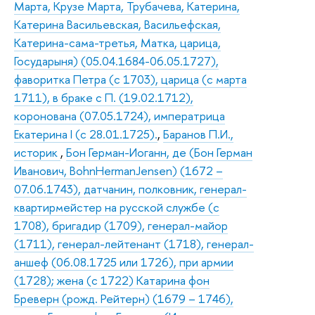
Марта, Крузе Марта, Трубачева, Катерина,
Катерина Васильевская, Васильефская,
Катерина-сама-третья, Матка, царица,
Государыня) (05.04.1684-06.05.1727),
фаворитка Петра (с 1703), царица (с марта
1711), в браке с П. (19.02.1712),
коронована (07.05.1724), императрица
Екатерина I (с 28.01.1725).
,
Баранов П.И.,
историк
,
Бон Герман-Иоганн, де (Бон Герман
Иванович, BohnHermanJensen) (1672 –
07.06.1743), датчанин, полковник, генерал-
квартирмейстер на русской службе (с
1708), бригадир (1709), генерал-майор
(1711), генерал-лейтенант (1718), генерал-
аншеф (06.08.1725 или 1726), при армии
(1728); жена (с 1722) Катарина фон
Бреверн (рожд. Рейтерн) (1679 – 1746),