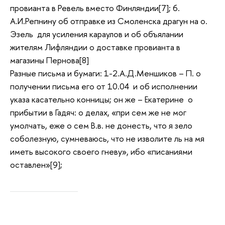
провианта в Ревель вместо Финляндии[7]; 6.
А.И.Репнину об отправке из Смоленска драгун на о.
Эзель для усиления караулов и об объялании
жителям Лифляндии о доставке провианта в
магазины Пернова[8]
Разные письма и бумаги: 1-2.А.Д.Меншиков – П. о
получении письма его от 10.04 и об исполнении
указа касательно конницы; он же – Екатерине о
прибытии в Гадяч: о делах, «при сем же не мог
умолчать, еже о сем В.в. не донесть, что я зело
соболезную, сумневаюсь, что не изволите ль на мя
иметь высокого своего гневу», ибо «писаниями
оставлен»[9];