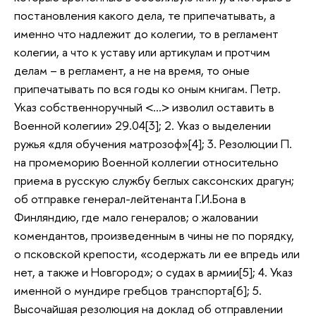
постановления какого дела, те припечатывать, а
именно что надлежит до колегии, то в регламент
колегии, а что к уставу или артикулам и протчим
делам – в регламент, а не на время, то оные
припечатывать по вся годы ко оным книгам. Петр.
Указ собственноручный <…> изволил оставить в
Военной колегии» 29.04[3]; 2. Указ о выделении
ружья «для обучения матрозоф»[4]; 3. Резолюции П.
на промеморию Военной коллегии относительно
приема в русскую службу беглых саксонских драгун;
об отправке генерал-лейтенанта Г.И.Бона в
Финляндию, где мало генералов; о жаловании
комендантов, произведенным в чины не по порядку,
о псковской крепости, «содержать ли ее впредь или
нет, а также и Новгород»; о судах в армии[5]; 4. Указ
именной о мундире гребцов транспорта[6]; 5.
Высочайшая резолюция на доклад об отправлении