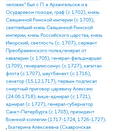
человек" был с П. в Архангельске и в
Осударевом походе, граф (с 1702), князь
Священной Римской империи (с 1705),
светлейший князь Священной Римской
империи, князь Российского царства, князь
Ижорский, светлость (с. 1707), сержант
Преображенского полка,генерал от
кавалерии (с 1705), генерал-фельдмаршал
(1709), генералиссимус (с 1727), капитан
флота (с 1707), шаутбенахт (с 1716),
сенатор (15.12.1717), первым подписал
смертный приговор царевичу Алексею
(24.06.1718); вице-адмирал (с 1721),
адмирал (с 1727), генерал-губернатор
Санкт-Петербурга (с 1703), президент
Военной коллегии (1717-1724, 1726-1727).
,
Екатерина Алексеевна (Скавронская