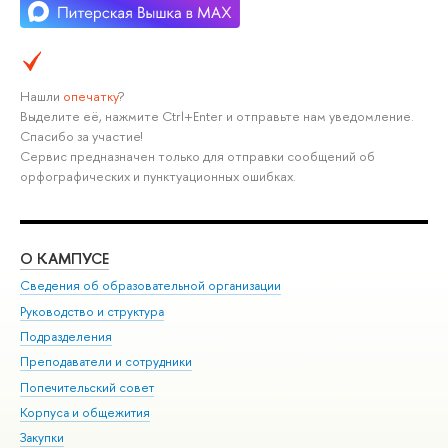
Нашли
опечатку
?
Выделите её, нажмите Ctrl+Enter и отправьте нам уведомление.
Спасибо за участие!
Сервис предназначен только для отправки сообщений об
орфографических и пунктуационных ошибках.
О КАМПУСЕ
ОБ
Сведения об образовательной организации
Мер
Руководство и структура
Мер
Подразделения
Дов
Преподаватели и сотрудники
Ол
Попечительский совет
При
Корпуса и общежития
При
Закупки
Ди