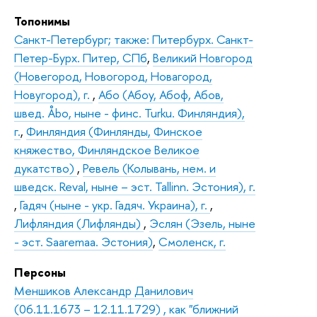
Топонимы
Санкт-Петербург; также: Питербурх. Санкт-
Петер-Бурх. Питер, СПб
,
Великий Новгород
(Новегород, Новогород, Новагород,
Новугород), г.
,
Або (Абоу, Абоф, Абов,
швед. Åbo, ныне - финс. Turku. Финляндия),
г.
,
Финляндия (Финлянды, Финское
княжество, Финляндское Великое
дукатство)
,
Ревель (Колывань, нем. и
шведск. Reval, ныне – эст. Tallinn. Эстония), г.
,
Гадяч (ныне - укр. Гадяч. Украина), г.
,
Лифляндия (Лифлянды)
,
Эслян (Эзель, ныне
- эст. Saaremaa. Эстония)
,
Смоленск, г.
Персоны
Меншиков Александр Данилович
(06.11.1673 – 12.11.1729) , как "ближний