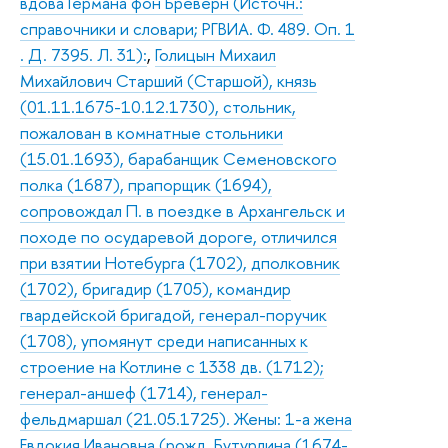
вдова Германа фон Бреверн (Источн.:
справочники и словари; РГВИА. Ф. 489. Оп. 1
. Д. 7395. Л. 31):
,
Голицын Михаил
Михайлович Старший (Старшой), князь
(01.11.1675-10.12.1730), стольник,
пожалован в комнатные стольники
(15.01.1693), барабанщик Семеновского
полка (1687), прапорщик (1694),
сопровождал П. в поездке в Архангельск и
походе по осударевой дороге, отличился
при взятии Нотебурга (1702), дполковник
(1702), бригадир (1705), командир
гвардейской бригадой, генерал-поручик
(1708), упомянут среди написанных к
строение на Котлине с 1338 дв. (1712);
генерал-аншеф (1714), генерал-
фельдмаршал (21.05.1725). Жены: 1-а жена
Евдокия Ивановна (рожд. Бутурлина (1674-