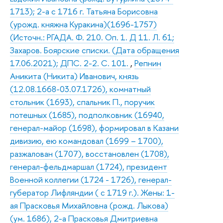
1713); 2-а с 1716 г. Татьяна Борисовна
(урожд. княжна Куракина)(1696-1757)
(Источн.: РГАДА. Ф. 210. Оп. 1. Д 11. Л. 61;
Захаров. Боярские списки. (Дата обращения
17.06.2021); ДПС. 2-2. С. 101.
,
Репнин
Аникита (Никита) Иванович, князь
(12.08.1668-03.07.1726), комнатный
стольник (1693), спальник П., поручик
потешных (1685), подполковник (16940,
генерал-майор (1698), формировал в Казани
дивизию, ею командовал (1699 – 1700),
разжалован (1707), восстановлен (1708),
генерал-фельдмаршал (1724), президент
Военной коллегии (1724 - 1726), генерал-
губератор Лифляндии ( с 1719 г.). Жены: 1-
ая Прасковья Михайловна (рожд. Лыкова)
(ум. 1686), 2-а Прасковья Дмитриевна