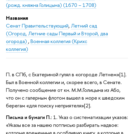
(рожд. княжна Голицына) (1670 – 1708)
Названия
Сенат Правительствующий
,
Летний сад
(Огород, Летние сады Первый и Второй, два
огорода)
,
Военная коллегия (Крихс
коллегия)
П. в СПб, с Екатериной гулял в «огороде Летнем»[1].
Был в Военной коллегии и, скорее всего, в Сенате.
Получено сообщение от кн. М.М.Голицына из Або,
что он с галерным флотом вышел в море к шведским
берегам «для поиску неприятеля»[2].
Письма и бумаги П.
: 1. Указ о систематизации указов:
«Указы все за нашею потписью разбирать надвое:
которые временные в особливую книгу, а которые в