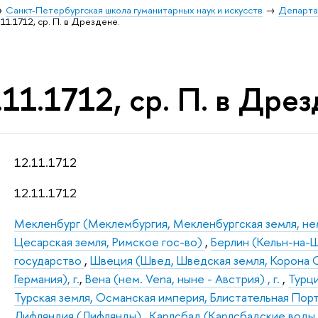
Санкт-Петербургская школа гуманитарных наук и искусств
Департа
11.1712, ср. П. в Дрездене.
11.1712, ср. П. в Дрез
12.11.1712
12.11.1712
Мекленбург (Меклембургия, Мекленбургская земля, нем
Цесарская земля, Римское гос-во)
,
Берлин (Кельн-на-Шп
государство
,
Швеция (Швед, Шведская земля, Корона 
Германия), г.
,
Вена (нем. Vena, ныне - Австрия) , г.
,
Турци
Турская земля, Османская империя, Блистательная Пор
Лифляндия (Лифлянды)
,
Карлсбад (Карлсбадские воды, не