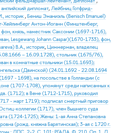
стрийский фельдмаршал-лейтенант, дипломат
,
 английский дипломат
,
Лейбниц Готфрид-
И., историк
,
Бениш Эманиэль (Benisch Emanuel)
-Хейлинберг Антон-Иоганн (Финштенберг,
, фон, князь, наместник Саксонии (1697-1716),
ван, Lesgewang Johann Caspar)(1670-1733), фон,
areva) В.А., историк
,
Циммерман, владелец
08.1666 – 16.09.1728), стольник (1675/76),
ован в комнатные стольники (15.01.1693);
ангельска (Двинской) (24.01.1692 - 22.08.1694
(1697 - 1698), на посольстве в Голландии (с
оне (1707-1708), упомянут среди написанных к
дв. (1712); в Вене (1712-1715), руководил
717 - март 1719); подписал смертный приговор
Юстиц-коллегии (1717), член Вышнего суда
ата (1724-1725); Жены: 1-ая Анна Степановна
овна (рожд. княжна Барятинская); 3-ая с 1720 г.
чн.: ДПС. 2-2. С. 101; РГАДА. Ф. 210, Оп. 1. Д.