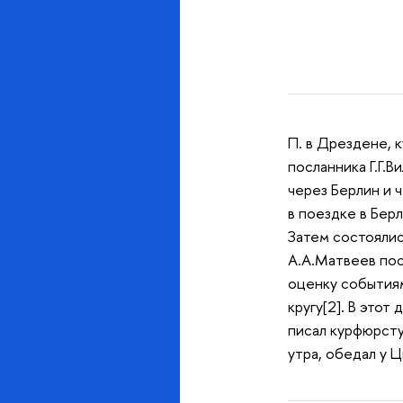
П. в Дрездене, 
посланника Г.Г.В
через Берлин и 
в поездке в Берл
Затем состоялись
А.А.Матвеев пос
оценку событиям
кругу[2]. В это
писал курфюрсту
утра, обедал у 