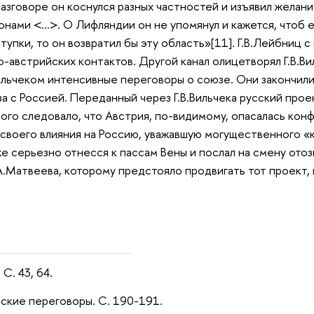
 разговоре он коснулся разных частностей и изъявил жела
онами <…>. О Лифляндии он не упомянул и кажется, чтоб е
тупки, то он возвратил бы эту область»[11]. Г.В.Лейбниц
-австрийских контактов. Другой канал олицетворял Г.В.Виль
.Вильчеком интенсивные переговоры о союзе. Они закончили
а с Россией. Переданный через Г.В.Вильчека русский проек
ого следовало, что Австрия, по-видимому, опасалась кон
 своего влияния на Россию, уважавшую могущественного «
же серьезно отнесся к пассам Вены и послал на смену отоз
А.Матвеева, которому предстояло продвигать тот проект, к
С. 43, 64.
мские переговоры. С. 190-191.