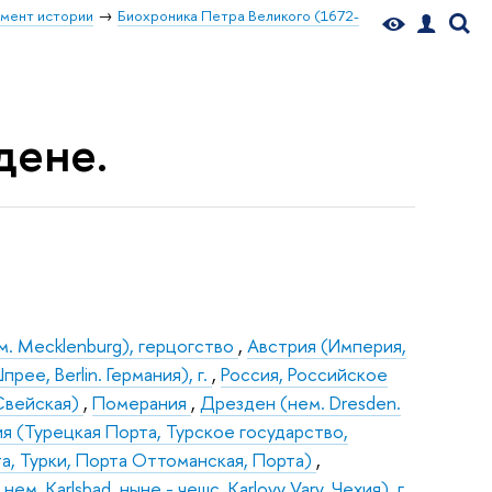
мент истории
Биохроника Петра Великого (1672-
дене.
. Mecklenburg), герцогство
,
Австрия (Империя,
рее, Berlin. Германия), г.
,
Россия, Российское
Свейская)
,
Померания
,
Дрезден (нем. Dresden.
я (Турецкая Порта, Турское государство,
та, Турки, Порта Оттоманская, Порта)
,
м. Karlsbad, ныне - чешс. Karlovy Vary. Чехия), г.