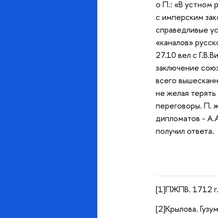
о П.: «В устном
с имперским зак
справедливые ус
«каналов» русско
27.10 вел с Г.В
заключение союз
всего вышесканн
не желая терять
переговоры. П. 
дипломатов - А.
получил ответа.
[1]ПЖПВ. 1712 г. 
[2]Крылова. Гузу