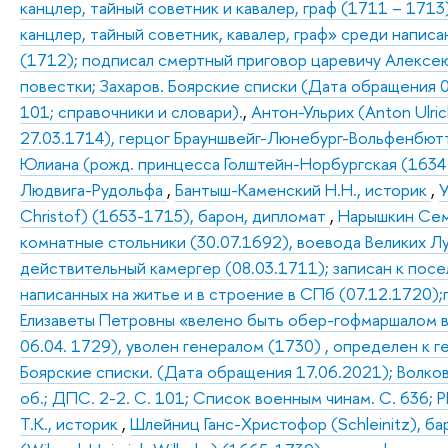
канцлер, тайный советник и кавалер, граф (1711 – 1713
канцлер, тайный советник, кавалер, граф» среди написа
(1712); подписал смертный приговор царевичу Алексею 
повестки; Захаров. Боярские списки (Дата обращения 0
101; справочники и словари).
,
Антон-Ульрих (Anton Ulri
27.03.1714), герцог Брауншвейг-Люнебург-Вольфенбютте
Юлиана (рожд. принцесса Голштейн-Норбургская (1634
Людвига-Рудольфа
,
Бантыш-Каменский Н.Н., историк
,
У
Christof) (1653-1715), барон, дипломат
,
Нарышкин Семе
комнатные стольники (30.07.1692), воевода Великих Лу
действительный камергер (08.03.1711); записан к пос
написанных на житье и в строение в СПб (07.12.1720)
Елизаветы Петровны «велено быть обер-гофмаршалом в 
06.04. 1729), уволен генералом (1730) , определен к ге
Боярские списки. (Дата обращения 17.06.2021); Волков. 
об.; ДПС. 2-2. С. 101; Список военным чинам. С. 636; РГВ
Т.К., историк
,
Шлейниц Ганс-Христофор (Schleinitz), б