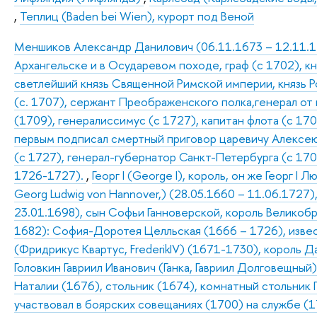
,
Теплиц (Baden bei Wien), курорт под Веной
Меншиков Александр Данилович (06.11.1673 – 12.11.172
Архангельске и в Осударевом походе, граф (с 1702), к
светлейший князь Священной Римской империи, князь Р
(с. 1707), сержант Преображенского полка,генерал от
(1709), генералиссимус (с 1727), капитан флота (с 170
первым подписал смертный приговор царевичу Алексею 
(с 1727), генерал-губернатор Санкт-Петербурга (с 17
1726-1727).
,
Георг I (George I), король, он же Георг I
Georg Ludwig von Hannover,) (28.05.1660 – 11.06.1727)
23.01.1698), сын Софьи Ганноверской, король Великобр
1682): София-Доротея Целльская (1666 – 1726), изве
(Фридрикус Квартус, FrederikIV) (1671-1730), король 
Головкин Гавриил Иванович (Ганка, Гавриил Долговещны
Наталии (1676), стольник (1674), комнатный стольник П
участвовал в боярских совещаниях (1700) на службе (1