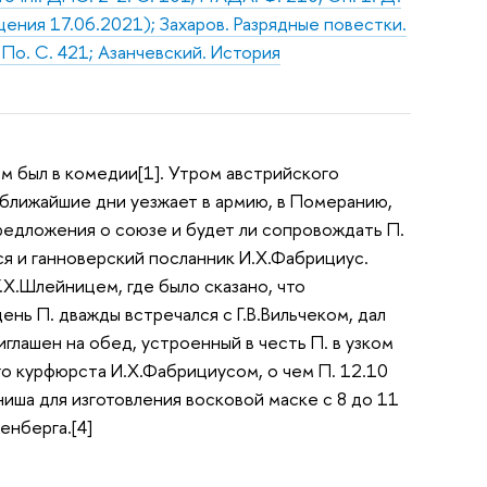
ащения 17.06.2021); Захаров. Разрядные повестки.
По. С. 421; Азанчевский. История
м был в комедии[1]. Утром австрийского
 в ближайшие дни уезжает в армию, в Померанию,
 предложения о союзе и будет ли сопровождать П.
лся и ганноверский посланник И.Х.Фабрициус.
Г.Х.Шлейницем, где было сказано, что
ень П. дважды встречался с Г.В.Вильчеком, дал
глашен на обед, устроенный в честь П. в узком
ого курфюрста И.Х.Фабрициусом, о чем П. 12.10
ниша для изготовления восковой маске с 8 до 11
тенберга.[4]