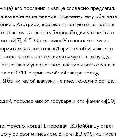
бница) его послания и «вяще словесно предлагал,
предложение наше мнение письменно ему объявить
ижения с Австрией, выражает полную готовность к
нноверскому курфюрсту Георгу-Людвигу грамота о
мотой[7]; 4-5. Фредерику IV о посылке ему из
приятеля атаковать». «И при том объявляю, что
окоился, однакоже я, видя самую в том нужду,
 отъезжаю и уповаю тамо щастие иметь с В.к.в. и
а от 07.11 с припиской: «Я завтра поеду,
. Я бы ни малой шалузии не имел, ежели б Бог дал
юдей, посылаемых от государя и его фамилии[10].
е. Неясно, когда П. передал Г.В.Лейбницу ответ
рцогу со своим письмом. В нем Г.В.Лейбниц писал