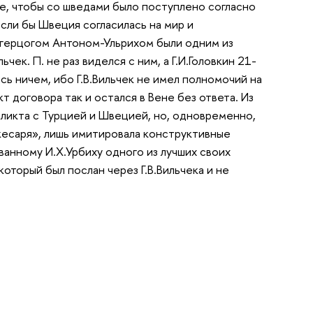
ние, чтобы со шведами было поступлено согласно
сли бы Швеция согласилась на мир и
 с герцогом Антоном-Ульрихом были одним из
чек. П. не раз виделся с ним, а Г.И.Головкин 21-
сь ничем, ибо Г.В.Вильчек не имел полномочий на
т договора так и остался в Вене без ответа. Из
фликта с Турцией и Швецией, но, одновременно,
кесаря», лишь имитировала конструктивные
ванному И.Х.Урбиху одного из лучших своих
оторый был послан через Г.В.Вильчека и не