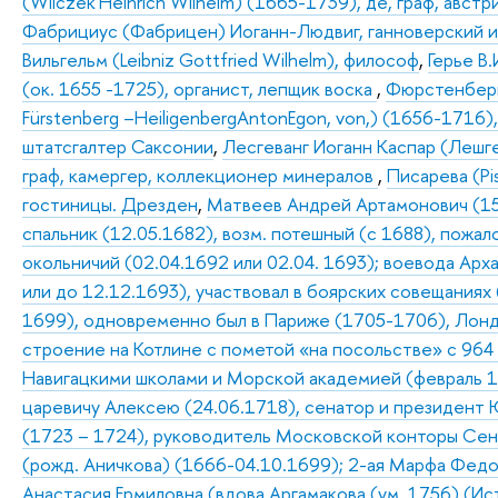
(Wilczek Heinrich Wilhelm) (1665-1739), де, граф, ав
Фабрициус (Фабрицен) Иоганн-Людвиг, ганноверский и
Вильгельм (Leibniz Gottfried Wilhelm), философ
,
Герье В.
(ок. 1655 -1725), органист, лепщик воска
,
Фюрстенберг
Fürstenberg –HeiligenbergAntonEgon, von,) (1656-1716)
штатсгалтер Саксонии
,
Лесгеванг Иоганн Каспар (Лешге
граф, камергер, коллекционер минералов
,
Писарева (Pis
гостиницы. Дрезден
,
Матвеев Андрей Артамонович (15.
спальник (12.05.1682), возм. потешный (с 1688), пожал
окольничий (02.04.1692 или 02.04. 1693); воевода Арх
или до 12.12.1693), участвовал в боярских совещаниях 
1699), одновременно был в Париже (1705-1706), Лонд
строение на Котлине с пометой «на посольстве» с 964 
Навигацкими школами и Морской академией (февраль 1
царевичу Алексею (24.06.1718), сенатор и президент 
(1723 – 1724), руководитель Московской конторы Сен
(рожд. Аничкова) (1666-04.10.1699); 2-ая Марфа Федор
Анастасия Ермиловна (вдова Аргамакова (ум. 1756) (Исто