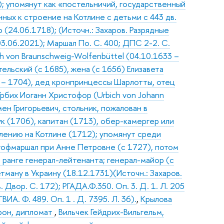
); упомянут как «постельничий, государственный
нных к строение на Котлине с детьми с 443 дв.
(24.06.1718); (Источн.: Захаров. Разрядные
3.06.2021); Маршал По. С. 400; ДПС 2-2. С.
ch von Braunschweig-Wolfenbüttel (04.10.1633 –
льский (с 1685), жена (с 1656) Елизавета
 – 1704), дед кронпринцессы Шарлотты, отец
рбих Иоганн Христофор (Urbich von Johann
н Григорьевич, стольник, пожалован в
к (1706), капитан (1713), обер-камергер или
елению на Котлине (1712); упомянут среди
;гофмаршал при Анне Петровне (с 1727), потом
ранге генерал-лейтенанта; генерал-майор (с
тману в Украину (18.12.1731)(Источн.: Захаров.
Двор. С. 172); РГАДА.Ф.350. Оп. 3. Д. 1. Л. 205
ИА. Ф. 489. Оп. 1 . Д. 7395. Л. 36).
,
Крылова
арон, дипломат
,
Вильчек Гейдрих-Вильгельм,