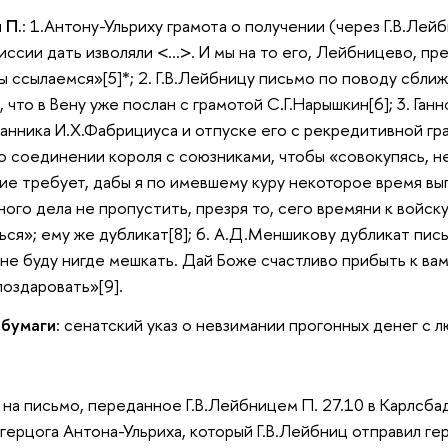
 П.
: 1.Антону-Ульриху грамота о получении (через Г.В.Лей
миссии дать изволяли <…>. И мы на то его, Лейбницево, 
 мы ссылаемся»[5]*; 2. Г.В.Лейбницу письмо по поводу сбл
 что в Вену уже послан с грамотой С.Г.Нарышкин[6]; 3. Га
анника И.Х.Фабрициуса и отпуске его с рекредитивной гра
о соединении короля с союзниками, чтобы «совокупясь, не
ие требует, дабы я по имевшему куру некоторое время вып
ого дела не пропустить, презря то, сего времяни к войску
ся»; ему же дубликат[8]; 6. А.Д.Меншикову дубликат письм
 не буду нигде мешкать. Дай Боже счастливо прибыть к вам
поздаровать»[9].
 бумаги
: сенатский указ о невзимании прогонных денег с л
 на письмо, переданное Г.В.Лейбницем П. 27.10 в Карлсбад
герцога Антона-Ульриха, который Г.В.Лейбниц отправил ге