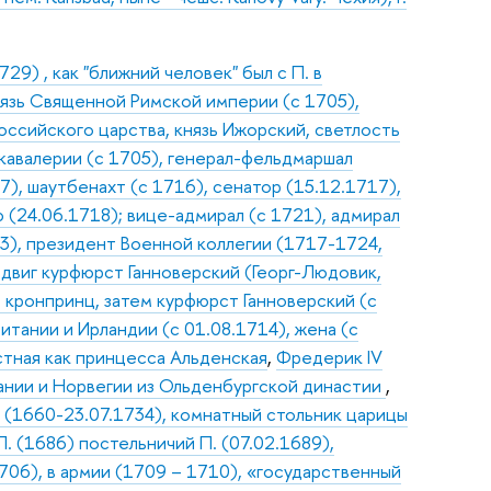
9) , как "ближний человек" был с П. в
нязь Священной Римской империи (с 1705),
оссийского царства, князь Ижорский, светлость
 кавалерии (с 1705), генерал-фельдмаршал
7), шаутбенахт (с 1716), сенатор (15.12.1717),
(24.06.1718); вице-адмирал (с 1721), адмирал
03), президент Военной коллегии (1717-1724,
 Людвиг курфюрст Ганноверский (Георг-Людовик,
, кронпринц, затем курфюрст Ганноверский (с
итании и Ирландии (с 01.08.1714), жена (с
стная как принцесса Альденская
,
Фредерик IV
Дании и Норвегии из Ольденбургской династии
,
й) (1660-23.07.1734), комнатный стольник царицы
. (1686) постельничий П. (07.02.1689),
706), в армии (1709 – 1710), «государственный