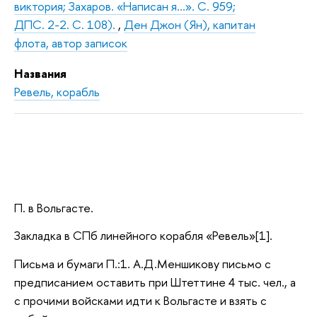
виктория; Захаров. «Написан я…». С. 959;
ДПС. 2-2. С. 108).
,
Ден Джон (Ян), капитан
флота, автор записок
Названия
Ревель, корабль
П. в Вольгасте.
Закладка в СПб линейного корабля «Ревель»[1].
Письма и бумаги П.:1. А.Д.Меншикову письмо с
предписанием оставить при Штеттине 4 тыс. чел., а
с прочими войсками идти к Вольгасте и взять с