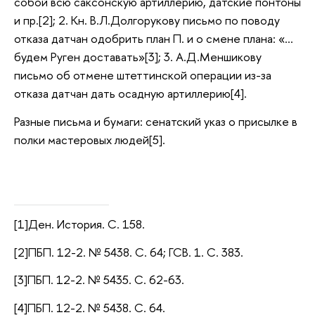
собой всю саксонскую артиллерию, датские понтоны
и пр.[2]; 2. Кн. В.Л.Долгорукову письмо по поводу
отказа датчан одобрить план П. и о смене плана: «…
будем Руген доставать»[3]; 3. А.Д.Меншикову
письмо об отмене штеттинской операции из-за
отказа датчан дать осадную артиллерию[4].
Разные письма и бумаги: сенатский указ о присылке в
полки мастеровых людей[5].
[1]Ден. История. С. 158.
[2]ПБП. 12-2. № 5438. С. 64; ГСВ. 1. С. 383.
[3]ПБП. 12-2. № 5435. С. 62-63.
[4]ПБП. 12-2. № 5438. С. 64.