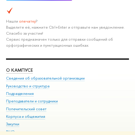
Нашли
опечатку
?
Выделите её, нажмите Ctrl+Enter и отправьте нам уведомление.
Спасибо за участие!
Сервис предназначен только для отправки сообщений об
орфографических и пунктуационных ошибках.
О КАМПУСЕ
ОБ
Сведения об образовательной организации
Мер
Руководство и структура
Мер
Подразделения
Дов
Преподаватели и сотрудники
Ол
Попечительский совет
При
Корпуса и общежития
При
Закупки
Ди
ВШЭ для студентов с ограниченными возможностями
До