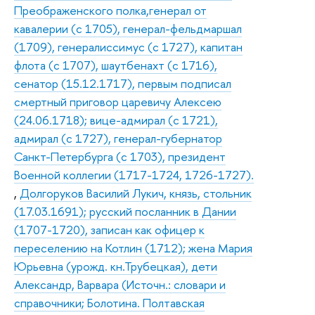
Преображенского полка,генерал от
кавалерии (с 1705), генерал-фельдмаршал
(1709), генералиссимус (с 1727), капитан
флота (с 1707), шаутбенахт (с 1716),
сенатор (15.12.1717), первым подписал
смертный приговор царевичу Алексею
(24.06.1718); вице-адмирал (с 1721),
адмирал (с 1727), генерал-губернатор
Санкт-Петербурга (с 1703), президент
Военной коллегии (1717-1724, 1726-1727).
,
Долгоруков Василий Лукич, князь, стольник
(17.03.1691); русский посланник в Дании
(1707-1720), записан как офицер к
переселению на Котлин (1712); жена Мария
Юрьевна (урожд. кн.Трубецкая), дети
Александр, Варвара (Источн.: словари и
справочники; Болотина. Полтавская