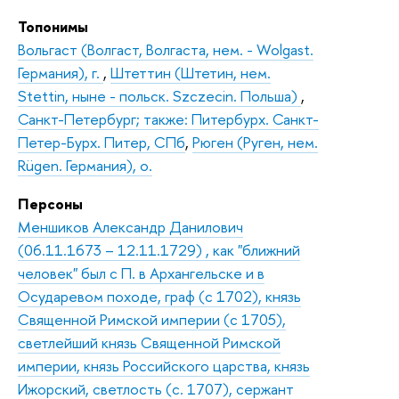
Топонимы
Вольгаст (Волгаст, Волгаста, нем. - Wolgast.
Германия), г.
,
Штеттин (Штетин, нем.
Stettin, ныне - польск. Szczecin. Польша)
,
Санкт-Петербург; также: Питербурх. Санкт-
Петер-Бурх. Питер, СПб
,
Рюген (Руген, нем.
Rügen. Германия), о.
Персоны
Меншиков Александр Данилович
(06.11.1673 – 12.11.1729) , как "ближний
человек" был с П. в Архангельске и в
Осударевом походе, граф (с 1702), князь
Священной Римской империи (с 1705),
светлейший князь Священной Римской
империи, князь Российского царства, князь
Ижорский, светлость (с. 1707), сержант