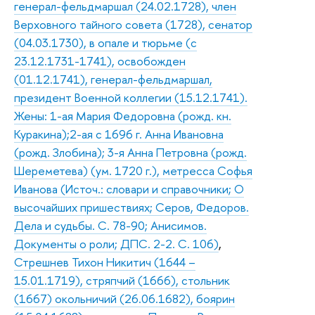
генерал-фельдмаршал (24.02.1728), член
Верховного тайного совета (1728), сенатор
(04.03.1730), в опале и тюрьме (с
23.12.1731-1741), освобожден
(01.12.1741), генерал-фельдмаршал,
президент Военной коллегии (15.12.1741).
Жены: 1-ая Мария Федоровна (рожд. кн.
Куракина);2-ая с 1696 г. Анна Ивановна
(рожд. Злобина); 3-я Анна Петровна (рожд.
Шереметева) (ум. 1720 г.), метресса Софья
Иванова (Источ.: словари и справочники; О
высочайших пришествиях; Серов, Федоров.
Дела и судьбы. С. 78-90; Анисимов.
Документы о роли; ДПС. 2-2. С. 106)
,
Стрешнев Тихон Никитич (1644 –
15.01.1719), стряпчий (1666), стольник
(1667) окольничий (26.06.1682), боярин