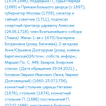
(15.04.1688), поддядька П., судья Разряда
(1689) и Приказа Большого дворца (с 1697),
губернатор Москвы (1709), сенатор и
тайный советник (1711), подписал
смертный приговор царевичу Алексею
(24.06.1718); член Всепьянейшего собора
(Тишка). Жены: 1-ая с 1670) Екатерина
Богдановна (рожд. Бегичева); 2-ая вдова
Анна Юрьевна Долгорукая (рожд. княжна
Барятинская)(Источн.: собств. информ.;
Маршал По. С. 449; Захаров. Боярские
списки. (Дата обращения 29.04.2021).
,
Головкин Гавриил Иванович (Ганка, Гавриил
Долговещный) (1660-23.07.1734),
комнатный стольник царицы Наталии
(1676), стольник (1674), комнатный
стольник П. (1686) постельничий П.
(07.02.1689), участвовал в боярских