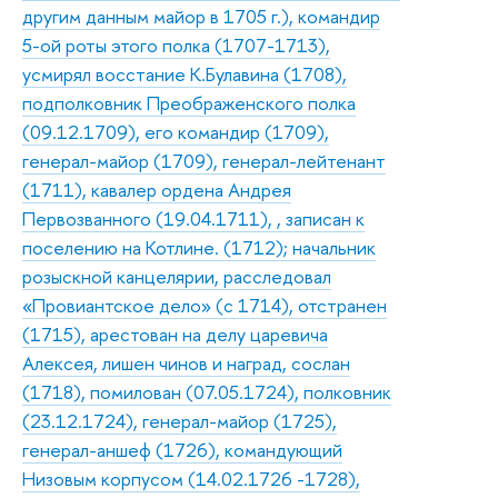
другим данным майор в 1705 г.), командир
5-ой роты этого полка (1707-1713),
усмирял восстание К.Булавина (1708),
подполковник Преображенского полка
(09.12.1709), его командир (1709),
генерал-майор (1709), генерал-лейтенант
(1711), кавалер ордена Андрея
Первозванного (19.04.1711), , записан к
поселению на Котлине. (1712); начальник
розыскной канцелярии, расследовал
«Провиантское дело» (с 1714), отстранен
(1715), арестован на делу царевича
Алексея, лишен чинов и наград, сослан
(1718), помилован (07.05.1724), полковник
(23.12.1724), генерал-майор (1725),
генерал-аншеф (1726), командующий
Низовым корпусом (14.02.1726 -1728),