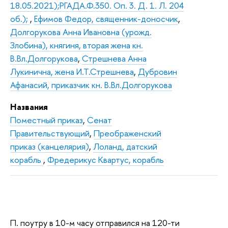
18.05.2021);РГАДА.Ф.350. Оп. 3. Д. 1. Л. 204
об.);
,
Ефимов Федор, священник-доносчик
,
Долгорукова Анна Ивановна (урожд.
Злобина), княгиня, вторая жена кн.
В.Вл.Долгорукова
,
Стрешнева Анна
Лукинична, жена И.Т.Стрешнева
,
Дубровин
Афанасий, приказчик кн. В.Вл.Долгорукова
Названия
Поместный приказ
,
Сенат
Правительствующий
,
Преображенский
приказ (канцелярия)
,
Лоланд, датский
корабль
,
Фредерикус Квартус, корабль
П. поутру в 10-м часу отправился на 120-ти