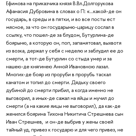
Ефимова на приказчика князя В.Вл.Долгорукова
Афанасия Дубровина в словах о П: «…какой-де он
государь, в среды и в пятки, и во все посты ест
мясное, за что он государыню-царицу сослал в
ссылку, что пошел-де за блудом, Бутурлина-де
боярыню, а которую он, поп, запамятовал, выхвотя
из возка, держал у себя с неделю и заблудил ее до
смерти, а тот-де Бутурлин со стыда умер и за
нашею-де княгинею Анной Ивановною лазал.
Многих-де бояр из проруби в прорубь таскал
канатом и топил до смерти. Дядьку своего
дубиной до смерти прибил, а когда именно не
выговорил, а иных-де сажал на яйцы и мучил до
смерти (а на какие яицы не выговорил), да как-де
женился боярина Тихона Никитича Стрешнева сын
Иван Стрешнев, и он-де выбрив у жены своей
тайный уд, привез к государю и для чего привез, не