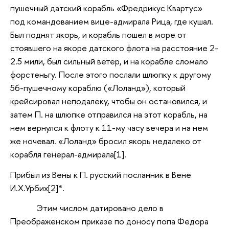
пушечный датский корабль «Фредрикус Квартус»
под командованием вице-адмирала Рица, где кушал.
Был поднят якорь, и корабль пошел в море от
стоявшего на якоре датского флота на расстояние 2-
2.5 мили, был сильный ветер, и на корабле сломало
форстеньгу. После этого послали шлюпку к другому
56-пушечному кораблю («Лоланд»), который
крейсировал неподалеку, чтобы он остановился, и
затем П. на шлюпке отправился на этот корабль, на
нем вернулся к флоту к 11-му часу вечера и на нем
же ночевал. «Лоланд» бросил якорь недалеко от
корабля генерал-адмирала[1].
Прибыл из Вены к П. русский посланник в Вене
И.Х.Урбих[2]*.
Этим числом
датировано
дело в
Преображенском приказе по доносу попа Федора