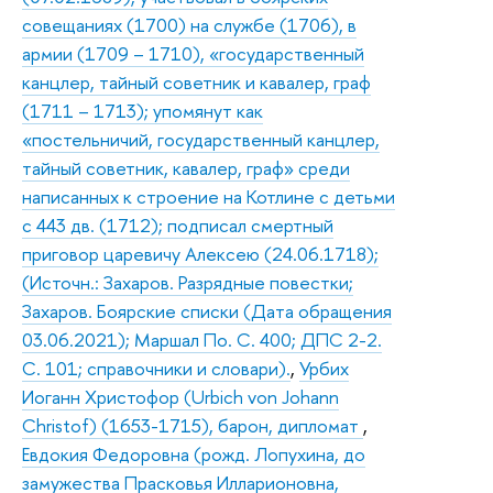
совещаниях (1700) на службе (1706), в
армии (1709 – 1710), «государственный
канцлер, тайный советник и кавалер, граф
(1711 – 1713); упомянут как
«постельничий, государственный канцлер,
тайный советник, кавалер, граф» среди
написанных к строение на Котлине с детьми
с 443 дв. (1712); подписал смертный
приговор царевичу Алексею (24.06.1718);
(Источн.: Захаров. Разрядные повестки;
Захаров. Боярские списки (Дата обращения
03.06.2021); Маршал По. С. 400; ДПС 2-2.
С. 101; справочники и словари).
,
Урбих
Иоганн Христофор (Urbich von Johann
Christof) (1653-1715), барон, дипломат
,
Евдокия Федоровна (рожд. Лопухина, до
замужества Прасковья Илларионовна,