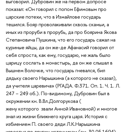
выговорил. Дубровин же на первом допросе
показал: «Он говорил с попом Ефимовым про
царские потехи, что в Измайлове государь
тешился. Бояр проволакивали сквозь скамьи, а
иных из проруби в прорубь, да про боярина Якова
Степановича Пушкина, что его государь сажал на
куриные яйцы, да он же-де Афанасий говорил от
себя спроста, как ему, государю, не жаль было
царицу сослать в монастырь, да он же слышал в
Вышнем Волочке, что государь гневался, бил
дядьку своего Нарышкина (а которого не сказал),
да учителя царевича» (РГАДА. Ф.371. Оп. 1. Ч. 1. Л.
247 – 249 об.). По-видимому, Дубровин был в
окружении кн. В.Вл.Долгорукова (
жену
которого
звали Анной Ивановной) и многое
знал из жизни ближнего круга царя. История с
избиением П. своего дяди Л.К.Нарышкина
известна по другим источникам (см. 30.05.1694),