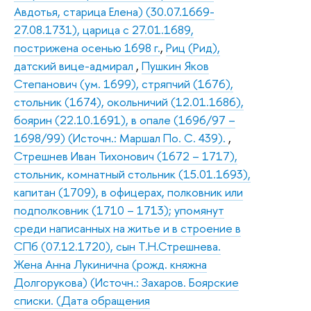
Авдотья, старица Елена) (30.07.1669-
27.08.1731), царица с 27.01.1689,
пострижена осенью 1698 г.
,
Риц (Рид),
датский вице-адмирал
,
Пушкин Яков
Степанович (ум. 1699), стряпчий (1676),
стольник (1674), окольничий (12.01.1686),
боярин (22.10.1691), в опале (1696/97 –
1698/99) (Источн.: Маршал По. С. 439).
,
Стрешнев Иван Тихонович (1672 – 1717),
стольник, комнатный стольник (15.01.1693),
капитан (1709), в офицерах, полковник или
подполковник (1710 – 1713); упомянут
среди написанных на житье и в строение в
СПб (07.12.1720), сын Т.Н.Стрешнева.
Жена Анна Лукинична (рожд. княжна
Долгорукова) (Источн.: Захаров. Боярские
списки. (Дата обращения