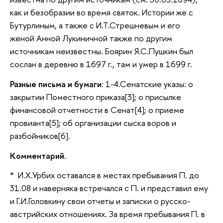
как и безобразии во время святок. Истории же с
Бутурлиным, а также с И.Т.Стрешневым и его
женой Анной Лукиничной также по другим
источникам неизвестны. Боярин Я.С.Пушкин был
сослан в деревню в 1697 г., там и умер в 1699 г.
Разные письма и бумаги
: 1-4.Сенатские указы: о
закрытии Поместного приказа[3]; о присылке
финансовой отчетности в Сенат[4]; о приеме
провианта[5]; об организации сыска воров и
разбойников[6].
Комментарий.
* И.Х.Урбих оставался в местах пребывания П. до
31.08 и наверняка встречался с П. и представил ему
и Г.И.Головкину свои отчеты и записки о русско-
австрийских отношениях. За время пребывания П. в