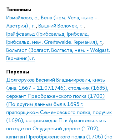
Топонимы
Измайлово, с.
,
Вена (нем. Vena, ныне -
Австрия) , г.
,
Вышний Волочек, г.
,
Грайфсвальд (Грибсвальд, Грибсалд,
Грибсальд, нем. Greifswalde. Германия), г.
,
Вольгаст (Волгаст, Волгаста, нем. - Wolgast.
Германия), г.
Персоны
Долгоруков Василий Владимирович, князь
(янв. 1667 – 11.07.1746), стольник (1685),
сержант Преображенского полка (1700)
(По другим данным был в 1695 г.
прапорщиком Семеновского полка, поручик
(1696), сопровождал П. в Архангельск и в
походе по Осударевой дороге (1702),
капитан Преображенского полка (1706) (по