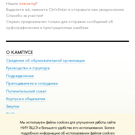
Нашли
опечатку
?
Выделите её, нажмите Ctrl+Enter и отправьте нам уведомление.
Спасибо за участие!
Сервис предназначен только для отправки сообщений об
орфографических и пунктуационных ошибках.
О КАМПУСЕ
ОБ
Сведения об образовательной организации
Мер
Руководство и структура
Мер
Подразделения
Дов
Преподаватели и сотрудники
Ол
Попечительский совет
При
Корпуса и общежития
При
Закупки
Ди
ВШЭ для студентов с ограниченными возможностями
До
здоровья и инвалидностью
Ас
Мы используем файлы cookies для улучшения работы сайта
Версия для слабовидящих
НИУ ВШЭ и большего удобства его использования. Более
Обр
подробную информацию об использовании файлов cookies
Единая платежная страница