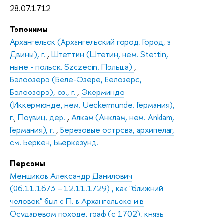
28.07.1712
Топонимы
Архангельск (Архангельский город, Город, з
Двины), г.
,
Штеттин (Штетин, нем. Stettin,
ныне - польск. Szczecin. Польша)
,
Белоозеро (Беле-Озере, Белозеро,
Белеозеро), оз., г.
,
Экерминде
(Иккермюнде, нем. Ueckermünde. Германия),
г.
,
Поувиц, дер.
,
Алкам (Анклам, нем. Anklam,
Германия), г.
,
Березовые острова, архипелаг,
см. Беркен, Бьёркезунд.
Персоны
Меншиков Александр Данилович
(06.11.1673 – 12.11.1729) , как "ближний
человек" был с П. в Архангельске и в
Осударевом походе, граф (с 1702), князь