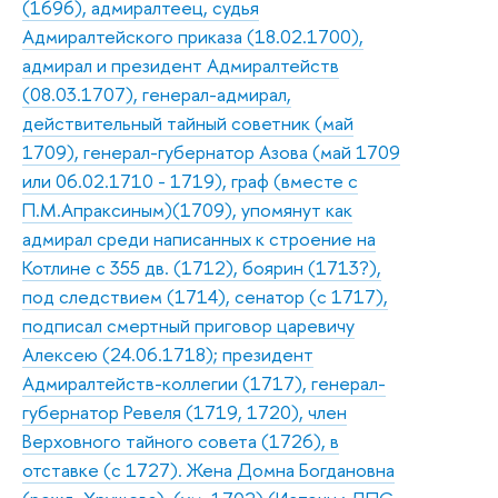
(1696), адмиралтеец, судья
Адмиралтейского приказа (18.02.1700),
адмирал и президент Адмиралтейств
(08.03.1707), генерал-адмирал,
действительный тайный советник (май
1709), генерал-губернатор Азова (май 1709
или 06.02.1710 - 1719), граф (вместе с
П.М.Апраксиным)(1709), упомянут как
адмирал среди написанных к строение на
Котлине с 355 дв. (1712), боярин (1713?),
под следствием (1714), сенатор (с 1717),
подписал смертный приговор царевичу
Алексею (24.06.1718); президент
Адмиралтейств-коллегии (1717), генерал-
губернатор Ревеля (1719, 1720), член
Верховного тайного совета (1726), в
отставке (с 1727). Жена Домна Богдановна