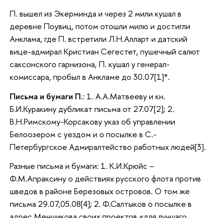
П. вышел из Экерминда и через 2 мили кушал в
деревне Поувиц, потом отошли милю и достигли
Анклама, где П. встретили Л.Н.Алларт и датский
вице-адмирал Кристиан Сегестет, пушечный салют
саксонского гарнизона, П. кушал у генерал-
комиссара, пробыл в Анкламе до 30.07[1]*.
Письма и бумаги П.
: 1. А.А.Матвееву и кн.
Б.И.Куракину дубликат письма от 27.07[2]; 2.
В.Н.Римскому-Корсакову указ об управлении
Белоозером с уездом и о посылке в С.-
Петербургское Адмиралтейство работных людей[3].
Разные письма и бумаги: 1. К.И.Крюйс –
Ф.М.Апраксину о действиях русского флота против
шведов в районе Березовых островов. О том же
письма 29.07,05.08[4]; 2. Ф.Салтыков о посылке в
адрес Меншикова своих проектов «для лучшаго