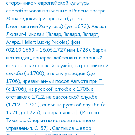
сторонником европейской культуры,
способствовал появлению в России театра.
Жена Евдокия Григорьевна (урожд.
Гамонтова или Хомутова) (ум. 1672)
,
Алларт
Людвиг-Николай (Галлар, Галлард, Галларт,
Алярд, Hallart Ludvig Nicolas) фон
(02.10.1659 – 16.05.1727 или 1728), барон,
шотландец, генерал-лейтенант и военный
инженер саксонской службы, на российской
службе (с 1700), в плену у шведов (до
1706), чрезвычайный посол Августа при П.
(с 1706), на русской службе с 1706, в
отставке с 1712, на саксонской службе
(1712 – 1721), снова на русской службе (с
1721 до 1725), генерал-аншеф. (Источн.:
Тихонов. Очерки по истории военного
управления. С. 37).
,
Салтыков Федор