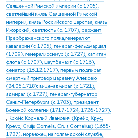
Священной Римской империи (с 1705),
светлейший князь Священной Римской
империи, князь Российского царства, князь
Ижорский, светлость (с. 1707), сержант
Преображенского полка,генерал от
кавалерии (с 1705), генерал-фельдмаршал
(1709), генералиссимус (с 1727), капитан
флота (с 1707), шаутбенахт (с 1716),
сенатор (15.12.1717), первым подписал
смертный приговор царевичу Алексею
(24.06.1718); вице-адмирал (с 1721),
адмирал (с 1727), генерал-губернатор
Санкт-Петербурга (с 1703), президент
Военной коллегии (1717-1724, 1726-1727).
,
Крюйс Корнелий Иванович (Крейс, Крус,
Креус, Cruijs Cornelis, Cruis Cornelius) (1655-
1727), норвежец на голландской службе,