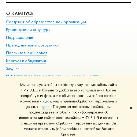
О КАМПУСЕ
ОБ
Сведения об образовательной организации
Мер
Руководство и структура
Мер
Подразделения
Дов
Преподаватели и сотрудники
Ол
Попечительский совет
При
Корпуса и общежития
При
Закупки
Ди
ВШЭ для студентов с ограниченными возможностями
До
здоровья и инвалидностью
Ас
Мы используем файлы cookies для улучшения работы сайта
Версия для слабовидящих
НИУ ВШЭ и большего удобства его использования. Более
Обр
подробную информацию об использовании файлов cookies
Единая платежная страница
можно найти
здесь
, наши правила обработки персональных
данных –
здесь
. Продолжая пользоваться сайтом, вы
✖
Редактору
подтверждаете, что были проинформированы об
© НИУ ВШЭ 1993–2026
Адреса и контакты
Условия использования
использовании файлов cookies сайтом НИУ ВШЭ и согласны
с нашими правилами обработки персональных данных. Вы
материалов
Политика конфиденциальности
Карта сайта
можете отключить файлы cookies в настройках Вашего
Шрифты HSE Sans и HSE Slab разработаны в
Школе дизайна НИУ ВШЭ
браузера.