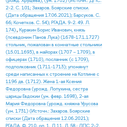
(рожд. Хрущева), (ум. 1702) (Источн.: ДПС.
2-2. С. 101; Захаров. Боярские списки.
(Дата обращения 17.06.2021); Барсуков. С.
66; Кочетков. С. 54); РГАДА. 9-2. 49. Л.
174).
,
Куракин Борис Иванович, князь
(псевдоним Панов Лука) (1678-17.1.1727)
стольник, пожалован в комнатные стольники
(15.01.1693), в майорах (1707 – 1709), в
офицерах (1710), посланник (с 1709),
подполковник (1711-1713); упомянут
среди написанных к строение на Котлине с
1196 дв. (1712). Жена 1-ая Ксения
Федоровна (урожд. Лопухина, сестра
царицы Евдокии (ум. февр. 1698), 2-ая
Мария Федоровна (урожд. княжна Урусова
(ум. 1731) (Источн.: Захаров. Боярские
списки (Дата обращения 12.06.2021);
РГАДА. Ф. 210, оп. 1. Д 11. Л. 58.; ДПС 2-2.