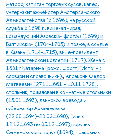
матрос, капитан торговых судов, капер,
унтер-экипажмейстер Амстердамского
Адмиралтейства (с 1696), на русской
службе с 1698 г., вице-адмирал,
командующий Азовским флотом (1699) и
Балтийским (1704-1705) и позже, в ссылке
в Казань (1714-1715), вице-президент
Адмиралтейской коллегии (1717). Жена с
1681 г Катарина (рожд. Фоогт)(Источн.:
словари и справочники).
,
Апраксин Федор
Матвеевич (27.11.1661 – 10.11.1728),
стольник, пожалован в комнатные стольники
(15.01.1693), двинской воевода и
губернатор Архангельска
(22.08.1694)-20.02.1698), (или с
12.12.1693 по 05.12.1697),поручик
Семеновского полка (1694), полковник