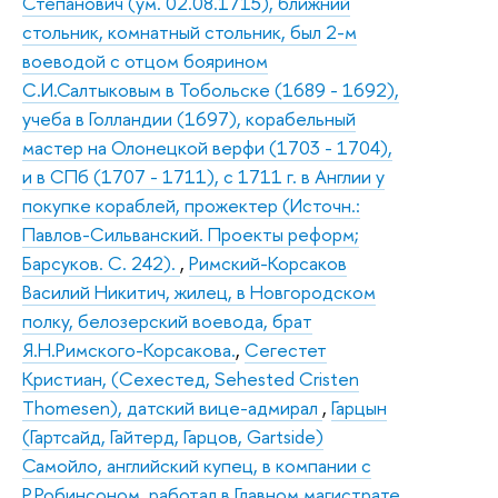
Степанович (ум. 02.08.1715), ближний
стольник, комнатный стольник, был 2-м
воеводой с отцом боярином
С.И.Салтыковым в Тобольске (1689 - 1692),
учеба в Голландии (1697), корабельный
мастер на Олонецкой верфи (1703 - 1704),
и в СПб (1707 - 1711), с 1711 г. в Англии у
покупке кораблей, прожектер (Источн.:
Павлов-Сильванский. Проекты реформ;
Барсуков. С. 242).
,
Римский-Корсаков
Василий Никитич, жилец, в Новгородском
полку, белозерский воевода, брат
Я.Н.Римского-Корсакова.
,
Сегестет
Кристиан, (Сехестед, Sehested Cristen
Thomesen), датский вице-адмирал
,
Гарцын
(Гартсайд, Гайтерд, Гарцов, Gartside)
Самойло, английский купец, в компании с
Р.Робинсоном, работал в Главном магистрате