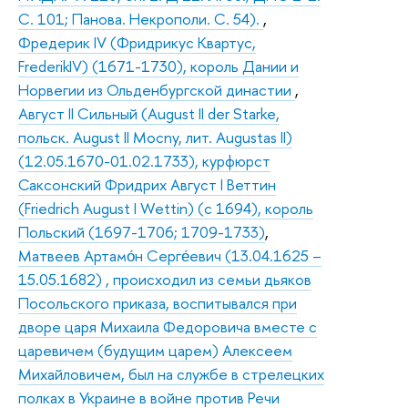
С. 101; Панова. Некрополи. С. 54).
,
Фредерик IV (Фридрикус Квартус,
FrederikIV) (1671-1730), король Дании и
Норвегии из Ольденбургской династии
,
Август II Сильный (August II der Starke,
польск. August II Mocny, лит. Augustas II)
(12.05.1670-01.02.1733), курфюрст
Саксонский Фридрих Август I Веттин
(Friedrich August I Wettin) (с 1694), король
Польский (1697-1706; 1709-1733)
,
Матвеев Артамо́н Серге́евич (13.04.1625 –
15.05.1682) , происходил из семьи дьяков
Посольского приказа, воспитывался при
дворе царя Михаила Федоровича вместе с
царевичем (будущим царем) Алексеем
Михайловичем, был на службе в стрелецких
полках в Украине в войне против Речи