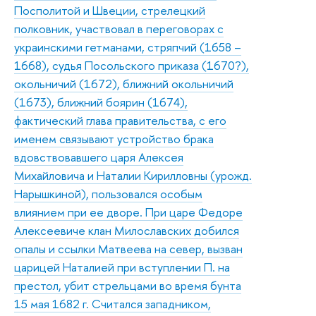
Посполитой и Швеции, стрелецкий
полковник, участвовал в переговорах с
украинскими гетманами, стряпчий (1658 –
1668), судья Посольского приказа (1670?),
окольничий (1672), ближний окольничий
(1673), ближний боярин (1674),
фактический глава правительства, с его
именем связывают устройство брака
вдовствовавшего царя Алексея
Михайловича и Наталии Кирилловны (урожд.
Нарышкиной), пользовался особым
влиянием при ее дворе. При царе Федоре
Алексеевиче клан Милославских добился
опалы и ссылки Матвеева на север, вызван
царицей Наталией при вступлении П. на
престол, убит стрельцами во время бунта
15 мая 1682 г. Считался западником,