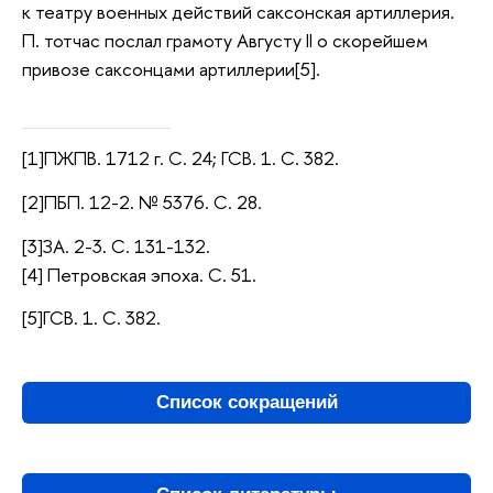
к театру военных действий саксонская артиллерия.
П. тотчас послал грамоту Августу II о скорейшем
привозе саксонцами артиллерии[5].
[1]ПЖПВ. 1712 г. С. 24; ГСВ. 1. С. 382.
[2]ПБП. 12-2. № 5376. С. 28.
[3]ЗА. 2-3. С. 131-132.
[4] Петровская эпоха. С. 51.
[5]ГСВ. 1. С. 382.
Список сокращений