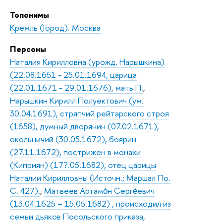
Топонимы
Кремль (Город). Москва
Персоны
Наталия Кирилловна (урожд. Нарышкина)
(22.08.1651 - 25.01.1694, царица
(22.01.1671 - 29.01.1676), мать П.
,
Нарышкин Кирилл Полуектович (ум.
30.04.1691), стряпчий рейтарского строя
(1658), думный дворянин (07.02.1671),
окольничий (30.05.1672), боярин
(27.11.1672), пострижен в монахи
(Киприян) (17?.05.1682), отец царицы
Наталии Кирилловны (Источн.: Маршал По.
С. 427).
,
Матвеев Артамо́н Серге́евич
(13.04.1625 – 15.05.1682) , происходил из
семьи дьяков Посольского приказа,