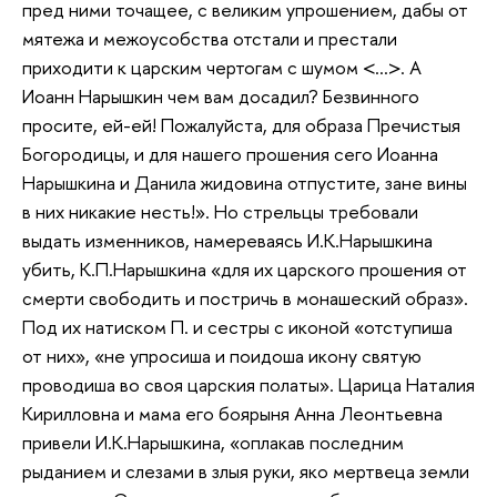
пред ними точащее, с великим упрошением, дабы от
мятежа и межоусобства отстали и престали
приходити к царским чертогам с шумом <…>. А
Иоанн Нарышкин чем вам досадил? Безвинного
просите, ей-ей! Пожалуйста, для образа Пречистыя
Богородицы, и для нашего прошения сего Иоанна
Нарышкина и Данила жидовина отпустите, зане вины
в них никакие несть!». Но стрельцы требовали
выдать изменников, намереваясь И.К.Нарышкина
убить, К.П.Нарышкина «для их царского прошения от
смерти свободить и постричь в монашеский образ».
Под их натиском П. и сестры с иконой «отступиша
от них», «не упросиша и поидоша икону святую
проводиша во своя царския полаты». Царица Наталия
Кирилловна и мама его боярыня Анна Леонтьевна
привели И.К.Нарышкина, «оплакав последним
рыданием и слезами в злыя руки, яко мертвеца земли