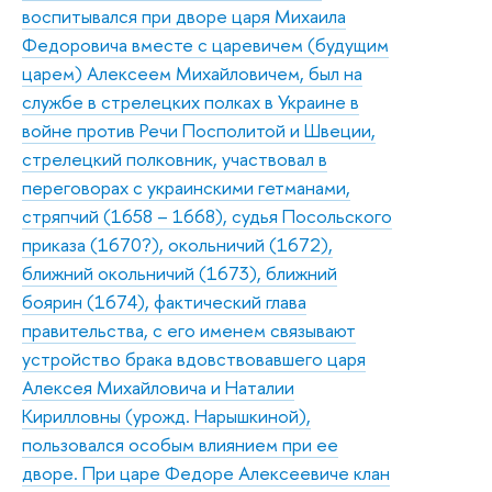
воспитывался при дворе царя Михаила
Федоровича вместе с царевичем (будущим
царем) Алексеем Михайловичем, был на
службе в стрелецких полках в Украине в
войне против Речи Посполитой и Швеции,
стрелецкий полковник, участвовал в
переговорах с украинскими гетманами,
стряпчий (1658 – 1668), судья Посольского
приказа (1670?), окольничий (1672),
ближний окольничий (1673), ближний
боярин (1674), фактический глава
правительства, с его именем связывают
устройство брака вдовствовавшего царя
Алексея Михайловича и Наталии
Кирилловны (урожд. Нарышкиной),
пользовался особым влиянием при ее
дворе. При царе Федоре Алексеевиче клан