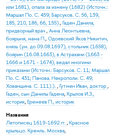
или 1681), опала за измену (1682) (Источн.:
Маршал По. С. 459; Барсуков. С. 56, 139,
185, 210, 186, 66, 155).
,
Гаден Данила,
придворный врач
,
Анна Леонтьевна,
боярыня, мама П.
,
Одоевский Яков Никитич,
князь (ум. до 09.08.1697), стольник (1658),
боярин (16.08.1663), в Астрахани (1663 -
1666 и 1671 - 1674), ведал многими
приказами (Источн.: Барсуков. С. 11; Маршал
По. С. 431; Панова. Некрополи. С. 49;
Хованщина. С. 111).).
,
Гутмен Иван, доктор
,
Гаден, сын Данилы Гадена
,
Крылов И.З.,
историк
,
Еремеев П., историк
Названия
Летописец 1619-1692 гг.
,
Красное
крыльцо. Кремль. Москва
,