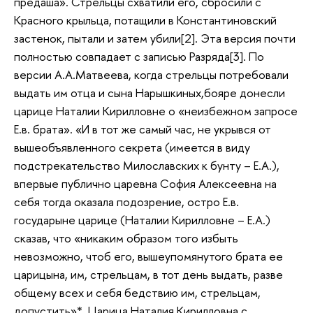
предаша». Стрельцы схватили его, сбросили с
Красного крыльца, потащили в Константиновский
застенок, пытали и затем убили[2]. Эта версия почти
полностью совпадает с записью Разряда[3]. По
версии А.А.Матвеева, когда стрельцы потребовали
выдать им отца и сына Нарышкиных,бояре донесли
царице Наталии Кирилловне о «неизбежном запросе
Е.в. брата». «И в тот же самый час, не укрывся от
вышеобъявленного секрета (имеется в виду
подстрекательство Милославских к бунту – Е.А.),
впервые публично царевна София Алексеевна на
себя тогда оказала подозрение, остро Е.в.
государыне царице (Наталии Кирилловне – Е.А.)
сказав, что «никаким образом того избыть
невозможно, чтоб его, вышеупомянутого брата ее
царицына, им, стрельцам, в тот день выдать, разве
общему всех и себя бедствию им, стрельцам,
допустить»*. Царица Наталия Кирилловна с