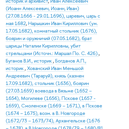
историк и архивист
,
Иван Алексеевич
(Иоанн Алексеевич, Иоанн, Иван)
(27.08.1666 - 29.01.1696), царевич, царь с
мая 1682
,
Нарышкин Иван Кириллович (ум.
17.05.1682), комнатный стольник (1676),
боярин и оружничий (07.05.1682), брат
царицы Наталии Кирилловны, убит
стрельцами (Источн.: Маршал По. С. 426).
,
Буганов В.И., историк
,
Богданов А.П.,
историк
,
Хованский Иван Меньшой
Андреевич (Тараруй), князь (казнен
17.09.1682), стольник (1636), боярин
(27.03.1659) воевода в Вязьме (1652 –
1654), Могилеве (1656), Пскове (1657 -
1659), Смоленске (1669 – 1671), в Пскове
(1674 – 1675), возм. в В. Новгороде
(1672/73 – 1673/74), Архангельске (1676
– 1678), в В.Новгороде (1678/79 – 1680/81