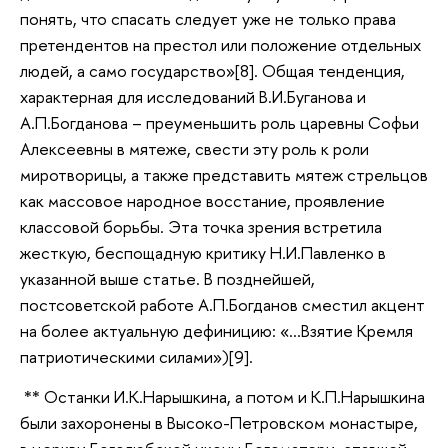
понять, что спасать следует уже не только права
претендентов на престол или положение отдельных
людей, а само государство»[8]. Общая тенденция,
характерная для исследований В.И.Буганова и
А.П.Богданова – преуменьшить роль царевны Софьи
Алексеевны в мятеже, свести эту роль к роли
миротворицы, а также представить мятеж стрельцов
как массовое народное восстание, проявление
классовой борьбы. Эта точка зрения встретила
жесткую, беспощадную критику Н.И.Павленко в
указанной выше статье. В позднейшей,
постсоветской работе А.П.Богданов сместил акцент
на более актуальную дефиницию: «…Взятие Кремля
патриотическими силами»)[9].
** Останки И.К.Нарышкина, а потом и К.П.Нарышкина
были захоронены в Высоко-Петровском монастыре,