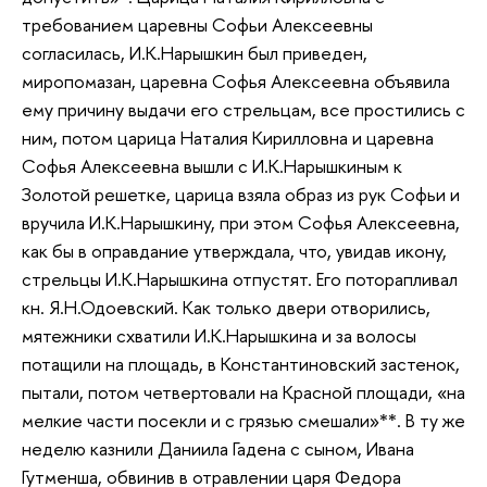
требованием царевны Софьи Алексеевны
согласилась, И.К.Нарышкин был приведен,
миропомазан, царевна Софья Алексеевна объявила
ему причину выдачи его стрельцам, все простились с
ним, потом царица Наталия Кирилловна и царевна
Софья Алексеевна вышли с И.К.Нарышкиным к
Золотой решетке, царица взяла образ из рук Софьи и
вручила И.К.Нарышкину, при этом Софья Алексеевна,
как бы в оправдание утверждала, что, увидав икону,
стрельцы И.К.Нарышкина отпустят. Его поторапливал
кн. Я.Н.Одоевский. Как только двери отворились,
мятежники схватили И.К.Нарышкина и за волосы
потащили на площадь, в Константиновский застенок,
пытали, потом четвертовали на Красной площади, «на
мелкие части посекли и с грязью смешали»**. В ту же
неделю казнили Даниила Гадена с сыном, Ивана
Гутменша, обвинив в отравлении царя Федора