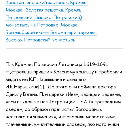
Константиновский застенок. Кремль.
Москва
,
Золотая решетка. Кремль
,
Петровский (Высоко-Петровский)
монастырь на Петровке. Москва
,
Боголюбской иконы Богоматери церковь.
Высоко-Петровский монастырь
П. в Кремле. По версии Летописца 1619-1691
гг.,стрельцы пришли к Красному крыльцу и требовали
выдать им К.П.Нарышкина и сына его
И.К.Нарышкина[1]. До этого они поймали доктора
Данилу Гадена. П. и царевич Иван, царицы и царевны,
«вси изыдоша к ним (стрельцам – Е.А.) к преградным
дверем, со образом пречистыя Богородицы
честнаго ея знамения», и «говорили милостивыми,
плачевными, умилителными словесы, яко источники