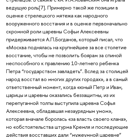
ведущую роль[7]. Примерно такой же позиции в
оценке стрелецкого мятежа как народного
вооруженного восстания и в оценке первоначально
скромной роли царевны Софьи Алексеевны
придерживается А.П.Богданов, который писал, что
«Москва поднялась на крупнейшее за все столетие
восстание, чтобы не позволить боярам за спиной
неспособного к правлению 10-летнего ребенка
Петра “государством завладеть”. Вслед за столицей
народ восстал во многих других городах», а в самый
ответственный момент, когда «юный Петр и Иван,
царицы и царевны оказались беззащитны, из их
перепуганной толпы выступила царевна Софья
Алексеевна, обладавшая незаурядным умом»,
которая вначале боролась «за власть своего клана»,
но «обстоятельства штурма Кремля и последующие
действия восставших дали “мужеумной царевне”