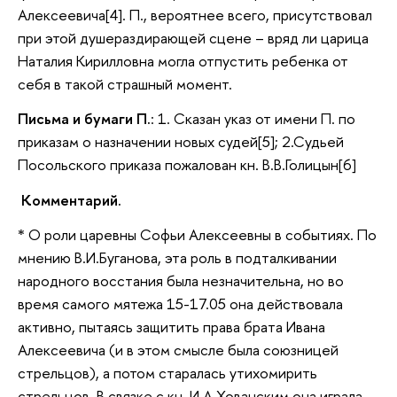
Алексеевича[4]. П., вероятнее всего, присутствовал
при этой душераздирающей сцене – вряд ли царица
Наталия Кирилловна могла отпустить ребенка от
себя в такой страшный момент.
Письма и бумаги П.
: 1. Сказан указ от имени П. по
приказам о назначении новых судей[5]; 2.Судьей
Посольского приказа пожалован кн. В.В.Голицын[6]
Комментарий.
* О роли царевны Софьи Алексеевны в событиях. По
мнению В.И.Буганова, эта роль в подталкивании
народного восстания была незначительна, но во
время самого мятежа 15-17.05 она действовала
активно, пытаясь защитить права брата Ивана
Алексеевича (и в этом смысле была союзницей
стрельцов), а потом старалась утихомирить
стрельцов. В связке с кн. И.А.Хованским она играла