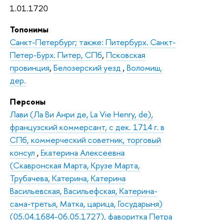
1.01.1720
Топонимы
Санкт-Петербург; также: Питербурх. Санкт-
Петер-Бурх. Питер, СПб
,
Псковская
провинция
,
Белозерский уезд
,
Воломиш,
дер.
Персоны
Лави (Ла Ви Анри де, La Vie Henry, de),
французский коммерсант, с дек. 1714 г. в
СПб, коммерческий советник, торговый
консул
,
Екатерина Алексеевна
(Скавронская Марта, Крузе Марта,
Трубачева, Катерина, Катерина
Васильевская, Васильефская, Катерина-
сама-третья, Матка, царица, Государыня)
(05.04.1684-06.05.1727), фаворитка Петра