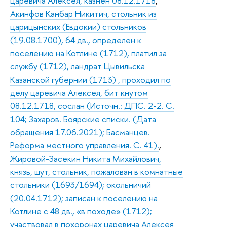
царевича Алексея, казнен 08.12.1718
,
Акинфов Канбар Никитич, стольник из
царицынских (Евдокии) стольников
(19.08.1700), 64 дв., определен к
поселению на Котлине (1712), платил за
службу (1712), ландрат Цывильска
Казанской губернии (1713) , проходил по
делу царевича Алексея, бит кнутом
08.12.1718, сослан (Источн.: ДПС. 2-2. С.
104; Захаров. Боярские списки. (Дата
обращения 17.06.2021); Басманцев.
Реформа местного управления. С. 41).
,
Жировой-Засекин Никита Михайлович,
князь, шут, стольник, пожалован в комнатные
стольники (1693/1694); окольничий
(20.04.1712); записан к поселению на
Котлине с 48 дв., «в походе» (1712);
участвовал в похоронах царевича Алексея