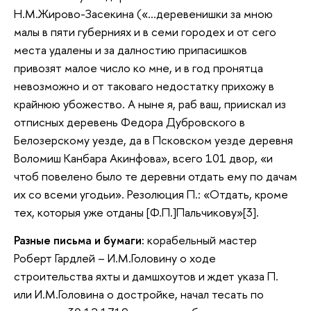
Н.М.Жирово-Засекина («…деревенишки за мною
малы в пяти губерниях и в семи городех и от сего
места удалены и за далностию припасишков
привозят малое число ко мне, и в год пронятца
невозможно и от таковаго недостатку прихожу в
крайнюю убожество. А ныне я, раб ваш, приискал из
отписных деревень Федора Дубровского в
Белозерскому уезде, да в Псковском уезде деревня
Воломиш Канбара Акинфова», всего 101 двор, «и
чтоб повелено было те деревни отдать ему по дачам
их со всеми угодьи». Резолюция П.: «Отдать, кроме
тех, которыя уже отданы [Ф.П.]Пальчикову»[3].
Разные письма и бумаги:
корабельный мастер
Роберт Гардлей – И.М.Головину о ходе
строительства яхты и дамшхоутов и ждет указа П.
или И.М.Головина о достройке, начал тесать по