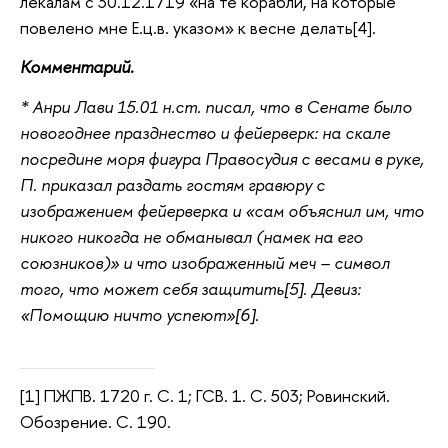
лекалам с 30.12.1719 «на те корабли, на которые
повелено мне Е.ц.в. указом» к весне делать[4].
Комментарий.
* Анри Лави 15.01 н.ст. писал, что в Сенате было
новогоднее празднество и фейерверк: на скале
посредине моря фигура Правосудия с весами в руке,
П. приказал раздать гостям гравюру с
изображением фейерверка и «сам объяснил им, что
никого никогда не обманывал (намек на его
союзников)» и что изображенный меч – символ
того, что может себя защитить[5]. Девиз:
«Помощию ничто успеют»[6].
[1] ПЖПВ. 1720 г. С. 1; ГСВ. 1. С. 503; Ровинский.
Обозрение. С. 190.