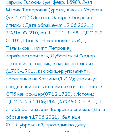
царицы Евдокии (ум. февр. 1698), 2-ая
Мария Федоровна (урожд. княжна Урусова
(ум. 1731) (Источн.: Захаров. Боярские
списки (Дата обращения 12.06.2021);
РГАДА. Ф. 210, оп. 1. Д 11. Л. 58.; ДПС 2-2.
С. 101; Панова. Некрополи. С. 54).
,
Пальчиков Филипп Петрович,
кораблестроитель
,
Дубровский Федор
Петрович, стольник, в начальных людях
(1700-1701), как офицер упомянут к
поселению на Котлине (1712); упомянут
среди написанных на житье и в строение в
СПб как офицер(07.12.1720) (Источн.:
ДПС. 2-2. С. 106; РГАДА.Ф.350. Оп. 3. Д. 1.
Л. 205 об.; Захаров. Боярские списки. (Дата
обращения 17.06.2021); был еще
Ф.П.Дубровский, проходил по делу