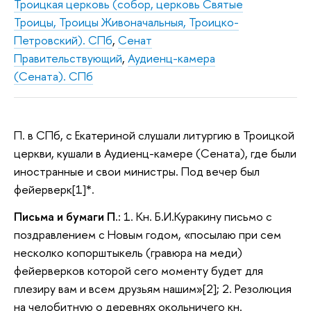
Троицкая церковь (собор, церковь Святые
Троицы, Троицы Живоначальныя, Троицко-
Петровский). СПб
,
Сенат
Правительствующий
,
Аудиенц-камера
(Сената). СПб
П. в СПб, с Екатериной слушали литургию в Троицкой
церкви, кушали в Аудиенц-камере (Сената), где были
иностранные и свои министры. Под вечер был
фейерверк[1]*.
Письма и бумаги П.:
1. Кн. Б.И.Куракину письмо с
поздравлением с Новым годом, «посылаю при сем
несколко копорштыкель (гравюра на меди)
фейерверков которой сего моменту будет для
плезиру вам и всем друзьям нашим»[2]; 2. Резолюция
на челобитную о деревнях окольничего кн.