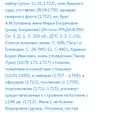
майор (упом. 11.01.1722), член Вышнего
суда, отставлен 28.04.1730; адмирал
галерного флота (1732), мл. брат
А.М.Головина; жена Марья Богдановна
(рожд. Богданова).(Источн.:РГАДА.Ф.350.
Оп. 3. Д. 1. Л. 205 об.; ДПС 2-2. С.101;
Список военным чинам. С. 636; Петр I и
Голландия. С. 26; РИО.11. С.440).
,
Куракин
Борис Иванович, князь (псевдоним Панов
Лука) (1678-17.1.1727) стольник,
пожалован в комнатные стольники
(15.01.1693), в майорах (1707 – 1709), в
офицерах (1710), посланник (с 1709),
подполковник (1711-1713); упомянут
среди написанных к строение на Котлине с
1196 дв. (1712). Жена 1-ая Ксения
Федоровна (урожд. Лопухина, сестра