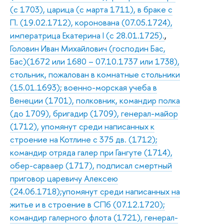
(с 1703), царица (с марта 1711), в браке с
П. (19.02.1712), коронована (07.05.1724),
императрица Екатерина I (с 28.01.1725).
,
Головин Иван Михайлович (господин Бас,
Бас)(1672 или 1680 – 07.10.1737 или 1738),
стольник, пожалован в комнатные стольники
(15.01.1693); военно-морская учеба в
Венеции (1701), полковник, командир полка
(до 1709), бригадир (1709), генерал-майор
(1712), упомянут среди написанных к
строение на Котлине с 375 дв. (1712);
командир отряда галер при Гангуте (1714),
обер-сарваер (1717), подписал смертный
приговор царевичу Алексею
(24.06.1718);упомянут среди написанных на
житье и в строение в СПб (07.12.1720);
командир галерного флота (1721), генерал-