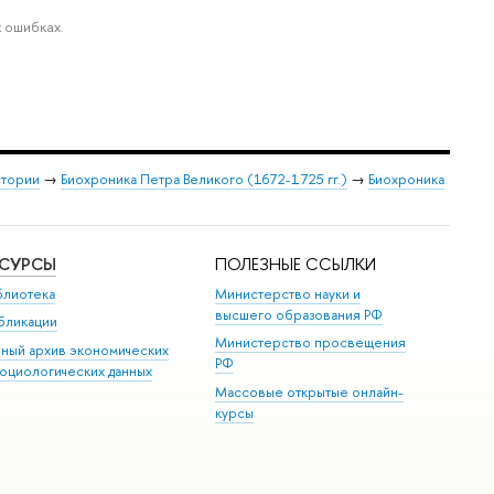
 ошибках.
стории
→
Биохроника Петра Великого (1672-1725 гг.)
→
Биохроника
ЕСУРСЫ
ПОЛЕЗНЫЕ ССЫЛКИ
блиотека
Министерство науки и
высшего образования РФ
бликации
Министерство просвещения
иный архив экономических
РФ
социологических данных
Массовые открытые онлайн-
курсы