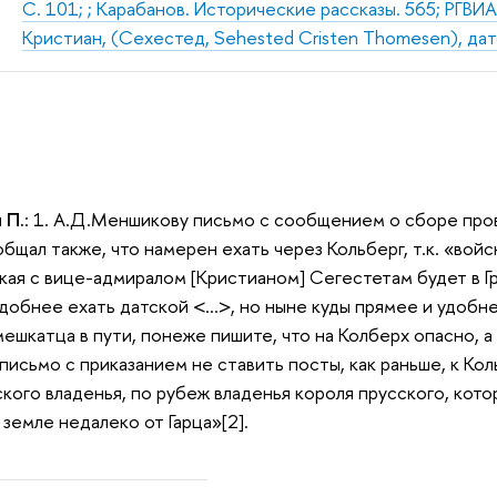
С. 101; ; Карабанов. Исторические рассказы. 565; РГВИА. 
Кристиан, (Сехестед, Sehested Cristen Thomesen), да
 П.
: 1. А.Д.Меншикову письмо с сообщением о сборе про
бщал также, что намерен ехать через Кольберг, т.к. «войс
кая с вице-адмиралом [Кристианом] Сегестетам будет в Гри
удобнее ехать датской <…>, но ныне куды прямее и удобне
мешкатца в пути, понеже пишите, что на Колберх опасно, а 
исьмо с приказанием не ставить посты, как раньше, к Коль
кого владенья, по рубеж владенья короля прусского, кото
земле недалеко от Гарца»[2].