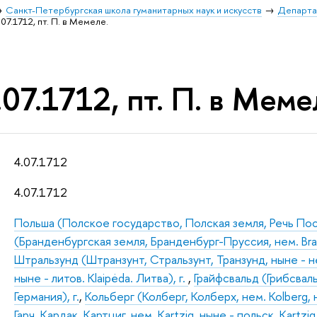
Санкт-Петербургская школа гуманитарных наук и искусств
Департа
07.1712, пт. П. в Мемеле.
07.1712, пт. П. в Меме
4.07.1712
4.07.1712
Польша (Полское государство, Полская земля, Речь По
(Бранденбургская земля, Бранденбург-Пруссия, нем. Br
Штральзунд (Штранзунт, Стральзунт, Транзунд, ныне - нем
ныне - литов. Klaipėda. Литва), г.
,
Грайфсвальд (Грибсваль
Германия), г.
,
Кольберг (Колберг, Колберх, нем. Kolberg, н
Гарч, Кардак, Картциг, нем. Kartzig, ныне - польск. Kartzig