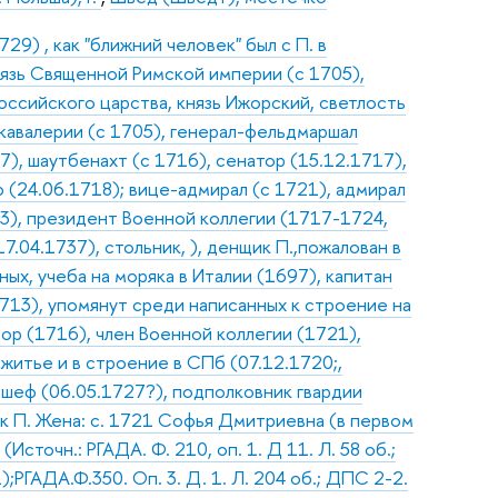
9) , как "ближний человек" был с П. в
нязь Священной Римской империи (с 1705),
оссийского царства, князь Ижорский, светлость
 кавалерии (с 1705), генерал-фельдмаршал
7), шаутбенахт (с 1716), сенатор (15.12.1717),
(24.06.1718); вице-адмирал (с 1721), адмирал
03), президент Военной коллегии (1717-1724,
.04.1737), стольник, ), денщик П.,пожалован в
ых, учеба на моряка в Италии (1697), капитан
713), упомянут среди написанных к строение на
йор (1716), член Военной коллегии (1721),
житье и в строение в СПб (07.12.1720;,
шеф (06.05.1727?), подполковник гвардии
ик П. Жена: с. 1721 Софья Дмитриевна (в первом
сточн.: РГАДА. Ф. 210, оп. 1. Д 11. Л. 58 об.;
;РГАДА.Ф.350. Оп. 3. Д. 1. Л. 204 об.; ДПС 2-2.