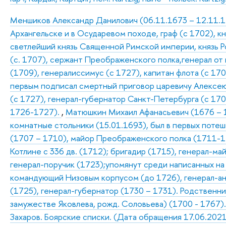
Меншиков Александр Данилович (06.11.1673 – 12.11.172
Архангельске и в Осударевом походе, граф (с 1702), к
светлейший князь Священной Римской империи, князь Р
(с. 1707), сержант Преображенского полка,генерал от
(1709), генералиссимус (с 1727), капитан флота (с 170
первым подписал смертный приговор царевичу Алексею 
(с 1727), генерал-губернатор Санкт-Петербурга (с 17
1726-1727).
,
Матюшкин Михаил Афанасьевич (1676 – 17
комнатные стольники (15.01.1693), был в первых потешн
(1707 – 1710), майор Преображенского полка (1711-1
Котлине с 336 дв. (1712); бригадир (1715), генерал-ма
генерал-поручик (1723);упомянут среди написанных на 
командующий Низовым корпусом (до 1726), генерал-ан
(1725), генерал-губернатор (1730 – 1731). Родственн
замужестве Яковлева, рожд. Соловьева) (1700 - 1767). (И
Захаров. Боярские списки. (Дата обращения 17.06.2021)