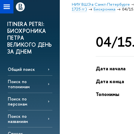
НИУ ВШЭ в Санкт-Петербурге
1725 гг.)
Биохроника
04/15.
ITINERA PETRI:
БИОХРОНИКА
04/15.
ПЕТРА
ВЕЛИКОГО ДЕНЬ
ЗА ДНЕМ
Дата начала
Общий поиск
Дата конца
Поиск по
топонимам
Топонимы
Поиск по
персонам
Поиск по
названиям
Список