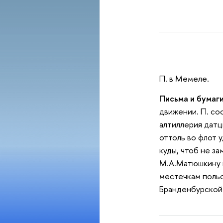
П. в Мемеле.
Письма и бумаги
движении. П. соо
алтиллерия датц
оттоль во флот 
куды, чтоб не за
М.А.Матюшкину п
местечкам польс
Бранденбурской 