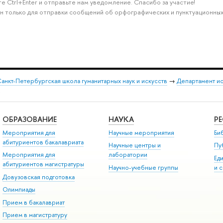
е Ctrl+Enter и отправьте нам уведомление. Спасибо за участие!
н только для отправки сообщений об орфографических и пунктуационных
анкт-Петербургская школа гуманитарных наук и искусств
→
Департамент и
.
ОБРАЗОВАНИЕ
НАУКА
Р
Мероприятия для
Научные мероприятия
Би
абитуриентов бакалавриата
Научные центры и
Пу
Мероприятия для
лаборатории
Ед
абитуриентов магистратуры
Научно-учебные группы
и 
Довузовская подготовка
Олимпиады
Прием в бакалавриат
Прием в магистратуру