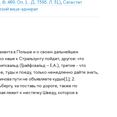
Ф. 489. Оп. 1 . Д. 7395. Л. 31)
,
Сегестет
тский вице-адмирал
вианта в Польше и о своем дальнейшем
ко наше к Стральзунту пойдет, другое: что
псвальд (Грайфсвальд – Е.А.), третие - что
е, туды и поеду, только немедленно дайте знать,
инова пути не объявляете куды»[1]; 2.
бергу, «а поставь по дороге, также по
рая лежит к местечку Шведу, которое в