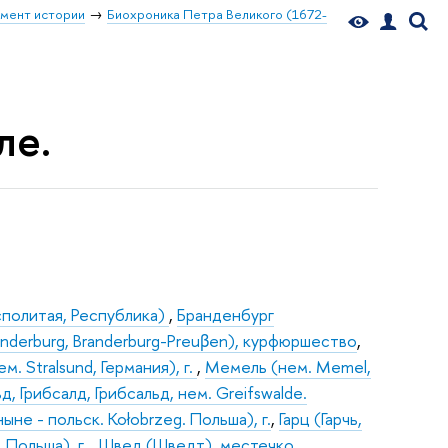
мент истории
Биохроника Петра Великого (1672-
ле.
сполитая, Республика)
,
Бранденбург
anderburg, Branderburg-Preuβen), курфюршество
,
. Stralsund, Германия), г.
,
Мемель (нем. Memel,
д, Грибсалд, Грибсальд, нем. Greifswalde.
ыне - польск. Kołobrzeg. Польша), г.
,
Гарц (Гарчь,
. Польша), г.
,
Швед (Шведт), местечко