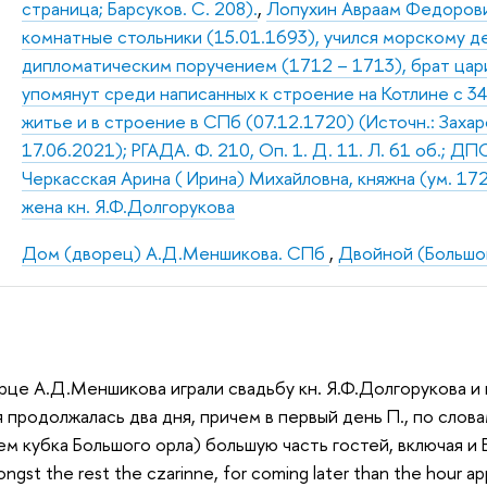
страница; Барсуков. С. 208).
,
Лопухин Авраам Федорович
комнатные стольники (15.01.1693), учился морскому д
дипломатическим поручением (1712 – 1713), брат цар
упомянут среди написанных к строение на Котлине с 34
житье и в строение в СПб (07.12.1720) (Источн.: Заха
17.06.2021); РГАДА. Ф. 210, Оп. 1. Д. 11. Л. 61 об.; ДПС
Черкасская Арина ( Ирина) Михайловна, княжна (ум. 172
жена кн. Я.Ф.Долгорукова
Дом (дворец) А.Д.Меншикова. СПб
,
Двойной (Большой
орце А.Д.Меншикова играли свадьбу кн. Я.Ф.Долгорукова и
 продолжалась два дня, причем в первый день П., по слова
м кубка Большого орла) большую часть гостей, включая и Ек
gst the rest the czarinne, for coming later than the hour ap