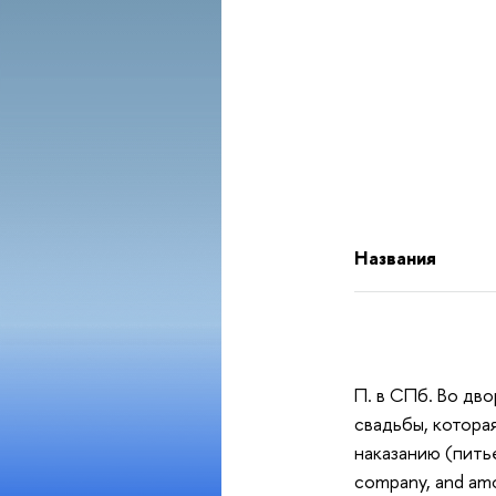
Названия
П. в СПб. Во дв
свадьбы, которая
наказанию (питье
company, and amon