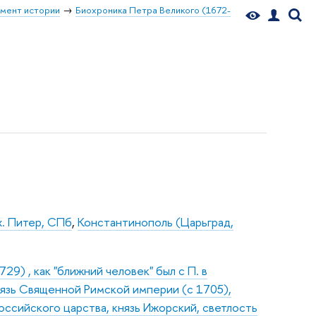
мент истории
Биохроника Петра Великого (1672-
х. Питер, СПб
,
Константинополь (Царьград,
9) , как "ближний человек" был с П. в
нязь Священной Римской империи (с 1705),
оссийского царства, князь Ижорский, светлость