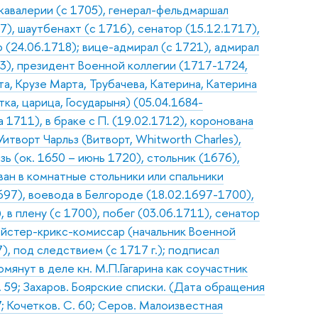
 кавалерии (с 1705), генерал-фельдмаршал
7), шаутбенахт (с 1716), сенатор (15.12.1717),
(24.06.1718); вице-адмирал (с 1721), адмирал
03), президент Военной коллегии (1717-1724,
а, Крузе Марта, Трубачева, Катерина, Катерина
ка, царица, Государыня) (05.04.1684-
а 1711), в браке с П. (19.02.1712), коронована
Уитворт Чарльз (Витворт, Whitworth Charles),
ь (ок. 1650 – июнь 1720), стольник (1676),
ван в комнатные стольники или спальники
1697), воевода в Белгороде (18.02.1697-1700),
 в плену (с 1700), побег (03.06.1711), сенатор
ейстер-крикс-комиссар (начальник Военной
), под следствием (с 1717 г.); подписал
мянут в деле кн. М.П.Гагарина как соучастник
 Л. 59; Захаров. Боярские списки. (Дата обращения
7; Кочетков. С. 60; Серов. Малоизвестная