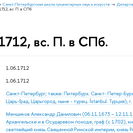
Санкт-Петербургская школа гуманитарных наук и искусств
Департа
1712, вс. П. в СПб.
1712, вс. П. в СПб.
1.06.1712
1.06.1712
Санкт-Петербург; также: Питербурх. Санкт- Петер-Бур
Царь-Град, Царьгород, ныне - турец. İstanbul. Турция), г.
Меншиков Александр Данилович (06.11.1673 – 12.11.172
Архангельске и в Осударевом походе, граф (с 1702), к
светлейший князь Священной Римской империи, князь Р