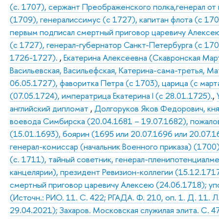
(с. 1707), сержант Преображенского полка,генерал от
(1709), генералиссимус (с 1727), капитан флота (с 170
первым подписал смертный приговор царевичу Алексею 
(с 1727), генерал-губернатор Санкт-Петербурга (с 17
1726-1727).
,
Екатерина Алексеевна (Скавронская Март
Васильевская, Васильефская, Катерина-сама-третья, Мат
06.05.1727), фаворитка Петра (с 1703), царица (с март
(07.05.1724), императрица Екатерина I (с 28.01.1725).
,
английский дипломат
,
Долгоруков Яков Федорович, княз
воевода Симбирска (20.04.1681 – 19.07.1682), пожало
(15.01.1693), боярин (1695 или 20.07.1696 или 20.07.
генерал-комиссар (начальник Военного приказа) (1700),
(с. 1711), тайный советник, генерал-пленипотенциалм
канцелярии), президент Ревизион-коллегии (15.12.1717
смертный приговор царевичу Алексею (24.06.1718); упо
(Источн.: РИО. 11. С. 422; РГАДА. Ф. 210, оп. 1. Д. 11.
29.04.2021); Захаров. Московская служилая элита. С. 4