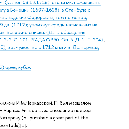
 (казнен 08.12.1718), стольник, пожалован в
елу в Венеции (1697-1698), в Стамбуле с
ицы Евдокии Федоровны; тем не менее,
9 дв. (1712); упомянут среди написанных на
ров. Боярские списки. (Дата обращения
. 2-2. С. 101; РГАДА.Ф.350. Оп. 3. Д. 1. Л. 204).
,
0), в замужестве с 1712 княгиня Долгорукая,
) орел, кубок
 княжны И.М.Черкасской. П. был маршалом
м Чарльза Уитворта, за опоздание подверг
атерину («…punished a great part of the
pointed»)[1].