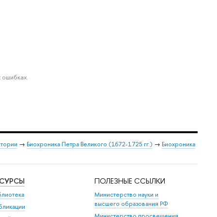
 ошибках.
стории
→
Биохроника Петра Великого (1672-1725 гг.)
→
Биохроника
ЕСУРСЫ
ПОЛЕЗНЫЕ ССЫЛКИ
блиотека
Министерство науки и
высшего образования РФ
бликации
Министерство просвещения