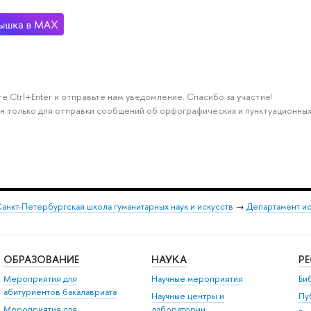
е Ctrl+Enter и отправьте нам уведомление. Спасибо за участие!
н только для отправки сообщений об орфографических и пунктуационных
анкт-Петербургская школа гуманитарных наук и искусств
→
Департамент и
ОБРАЗОВАНИЕ
НАУКА
Р
Мероприятия для
Научные мероприятия
Би
абитуриентов бакалавриата
Научные центры и
Пу
Мероприятия для
лаборатории