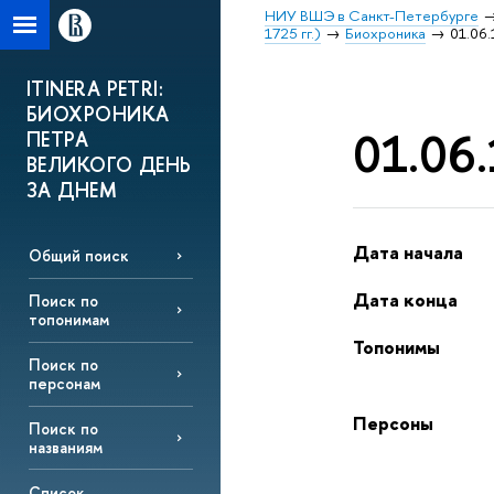
НИУ ВШЭ в Санкт-Петербурге
1725 гг.)
Биохроника
01.06.
ITINERA PETRI:
БИОХРОНИКА
01.06.
ПЕТРА
ВЕЛИКОГО ДЕНЬ
ЗА ДНЕМ
Дата начала
Общий поиск
Дата конца
Поиск по
топонимам
Топонимы
Поиск по
персонам
Персоны
Поиск по
названиям
Список