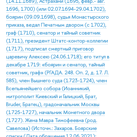
(14.11.1689), Астрахани (1695, февр.- авг.
1696, 1700) (или 02.07.1694-29.04.1702),
боярин (09.09.1698), судья Монастырского
приказа, ведал Печатным двором (с 1702),
граф (1710), сенатор и тайный советник
(1711), президент Штатс-контор-коллегии
(1717), подписал смертный приговор
царевичу Алексею (24.06.1718); его титул в
декабре 1719: «боярин и сенатор, тайный
советник, граф» (РГАДА. 248. Оп. 2, д. 17. Л.
585), член Вышнего суда (1723-1724), член
Всепьянейшего собора (Иоанникий,
митрополит Киевский и Галицкий, Брат,
Bruder, Братец), градоначальник Москвы
(1725-1727), начальник Монетного двора
(1727). Жена Мавра Тимофеевна (род.
Савелова) (Источн.: Захаров. Боярские
списки (Дата обращения 12.06.2021);