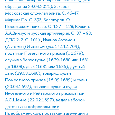
обращения 29.04.2021); Захаров.
Московская служилая элита. С. 46-47;
Маршал По. С. 393; Белокуров. О
Посольском приказе. С. 127 – 128; Юркин.
А.А.Виниус и русская артиллерия. С. 87 – 90;
ДПС 2-2. С. 101).
,
Иванов Автамон
(Автомон) Иванович (ум. 14.11.1709),
подьячий Поместного приказа (с 1679),
служил в Верхотурье (1679-1680 или 1681
до 18.08), дьяк (1681 или 1686), думный
дьяк (29.08.1688), товарищ судьи
Поместного приказа (15.09.1689) и судья
(20.04.1697), товарищ судьи и судья
Иноземного и Рейтарского приказов при
А.С.Шеине (22.02.1697), ведал набором
даточных и добровольцев в
Преображенском, поставками амуниции и