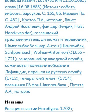
воевода Казани (1679/80 или 11.06.1681)
опала (16.08.1683) (Источн.: собств.
информ., Барсуков. С. 155, 86; Маршал По.
С. 462).
,
Кротов П.А., историк
,
Гульст
Андрей Яковлевич, фан дер (Генрих, Hulst
Henrik van der), голландский
предприниматель, дипломат и переводчик
,
Шлиппенбах Вольмар-Антон (Шлипембах,
Schlippenbach, Wolmar-Anton von),(1653 –
1721), генерал-майор шведской службы,
командовал полевыми войсками в
Лифляндии, перешел на русскую службу
(1712), генерал-лейтенант (1714),
племянник Г.В.фон Шлиппенбаха.
,
Путята
А.А., историк
Названия
Реляция о взятии Нотебурга. 1702 г
,