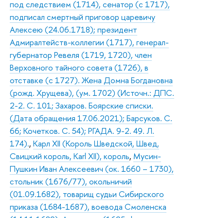
под следствием (1714), сенатор (с 1717),
подписал смертный приговор царевичу
Алексею (24.06.1718); президент
Адмиралтейств-коллегии (1717), генерал-
губернатор Ревеля (1719, 1720), член
Верховного тайного совета (1726), в
отставке (с 1727). Жена Домна Богдановна
(рожд. Хрущева), (ум. 1702) (Источн.: ДПС.
2-2. С. 101; Захаров. Боярские списки.
(Дата обращения 17.06.2021); Барсуков. С.
66; Кочетков. С. 54); РГАДА. 9-2. 49. Л.
174).
,
Карл XII (Король Шведской, Швед,
Свицкий король, Karl XII), король
,
Мусин-
Пушкин Иван Алексеевич (ок. 1660 – 1730),
стольник (1676/77), окольничий
(01.09.1682), товарищ судьи Сибирского
приказа (1684-1687), воевода Смоленска