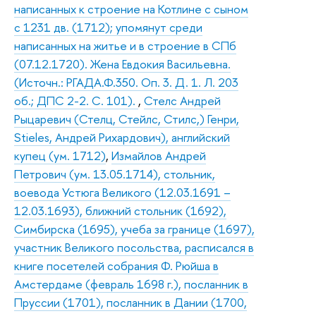
написанных к строение на Котлине с сыном
с 1231 дв. (1712); упомянут среди
написанных на житье и в строение в СПб
(07.12.1720). Жена Евдокия Васильевна.
(Источн.: РГАДА.Ф.350. Оп. 3. Д. 1. Л. 203
об.; ДПС 2-2. С. 101).
,
Стелс Андрей
Рыцаревич (Стелц, Стейлс, Стилс,) Генри,
Stiеles, Андрей Рихардович), английский
купец (ум. 1712)
,
Измайлов Андрей
Петрович (ум. 13.05.1714), стольник,
воевода Устюга Великого (12.03.1691 –
12.03.1693), ближний стольник (1692),
Симбирска (1695), учеба за границе (1697),
участник Великого посольства, расписался в
книге посетелей собрания Ф. Рюйша в
Амстердаме (февраль 1698 г.), посланник в
Пруссии (1701), посланник в Дании (1700,