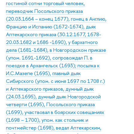
гостиной сотни торговый человек,
переводчик Посольского приказа
(20.03.1664 – конец 1677), гонец в Англию,
Францию и Испанию (1672-1674), дьяк
Аптекарского приказа (30.12.1677, 1678-
20.03.1682 и 1686 -1690), у бархатного
дела (1681-1684), в Новгородском приказе
(упом. 1691-1692), сопровождал П. в
поездке в Архангельск (1693); посылка к
И.С.Мазепе (1695), главный дьяк
Сибирского (упом. с июня 1697 по 1708 г.)
и Аптекарского приказов, думный дьяк
(24.03.1695), думный дьяк Новгородской
четверти (1695), Посольского приказа
(1699), участвовал в боярских совещаниях
(1698 – 1700), упом. как стольник и
почтмейстер (1698), ведал Аптекарским,