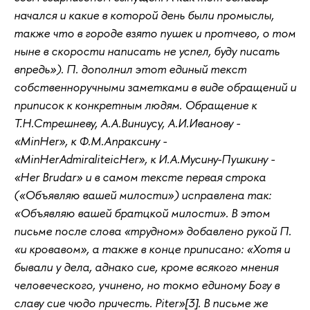
начался и какие в которой день были промыслы,
также что в городе взято пушек и протчево, о том
ныне в скорости написать не успел, буду писать
впредь»). П. дополнил этот единый текст
собственноручными заметками в виде обращений и
приписок к конкретным людям. Обращение к
Т.Н.Стрешневу, А.А.Виниусу, А.И.Иванову -
«MinHer», к Ф.М.Апраксину -
«MinHerAdmiraliteicHer», к И.А.Мусину-Пушкину -
«Неr Brudar» и в самом тексте первая строка
(«Объявляю вашей милости») исправлена так:
«Объявляю вашей братцкой милости». В этом
письме после слова «трудном» добавлено рукой П.
«и кровавом», а также в конце приписано: «Хотя и
бывали у дела, аднако сие, кроме всякого мнения
человеческого, учинено, но токмо единому Богу в
славу сие чюдо причесть. Piter»[3]. В письме же