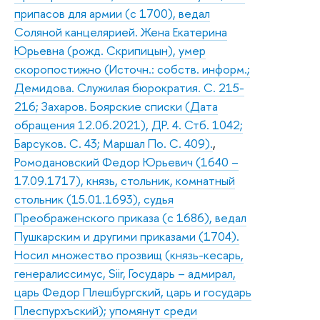
припасов для армии (с 1700), ведал
Соляной канцелярией. Жена Екатерина
Юрьевна (рожд. Скрипицын), умер
скоропостижно (Источн.: собств. информ.;
Демидова. Служилая бюрократия. С. 215-
216; Захаров. Боярские списки (Дата
обращения 12.06.2021), ДР. 4. Стб. 1042;
Барсуков. С. 43; Маршал По. С. 409).
,
Ромодановский Федор Юрьевич (1640 –
17.09.1717), князь, стольник, комнатный
стольник (15.01.1693), судья
Преображенского приказа (с 1686), ведал
Пушкарским и другими приказами (1704).
Носил множество прозвищ (князь-кесарь,
генералиссимус, Siir, Государь – адмирал,
царь Федор Плешбургский, царь и государь
Плеспурхъский); упомянут среди