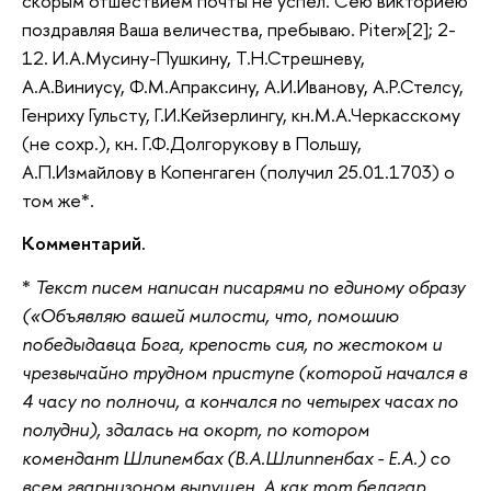
скорым отшествием почты не успел. Сею викториею
поздравляя Ваша величества, пребываю. Piter»[2]; 2-
12. И.А.Мусину-Пушкину, Т.Н.Стрешневу,
А.А.Виниусу, Ф.М.Апраксину, А.И.Иванову, А.Р.Стелсу,
Генриху Гульсту, Г.И.Кейзерлингу, кн.М.А.Черкасскому
(не сохр.), кн. Г.Ф.Долгорукову в Польшу,
А.П.Измайлову в Копенгаген (получил 25.01.1703) о
том же*.
Комментарий.
*
Текст писем написан писарями по единому образу
(«Объявляю вашей милости, что, помошию
победыдавца Бога, крепость сия, по жестоком и
чрезвычайно трудном приступе (которой начался в
4 часу по полночи, а кончался по четырех часах по
полудни), здалась на окорт, по котором
комендант Шлипембах (В.А.Шлиппенбах - Е.А.) со
всем гварнизоном выпущен. А как тот белагар