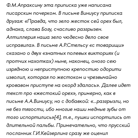
Ф.М.Апраксину эта приписка уже написана
писарским почерком. В письме Виниусу приписка
другая: «Правда, что зело жесток сей орех был,
аднака, слава Богу, счасливо разгрызен.
Алтиллерия наша зело чюдесно дело свое
исправила». В письме А.Р.Стельсу «с товарищи»
сказано о двух «знатных полевых викториях (и
протчих нахотках) ныне, наконец, оного сею
изрядною и неприступною крепостию одорити
изволил, которая по жестоком и чрезвычайно
кровавом приступе на окорд здалась». Далее идет
текст про «жестокий орех», примерно, как в
письме А.А.Виниусу, но с добавкой: «…разгрызли, но
не без тягости, ибо многие наши медные зубы от
того испортились»[4], т.е., пушки испортились от
длительной пальбы. Примечательно, что прусский
посланник Г.И.Кейзерлинг сразу же оценил