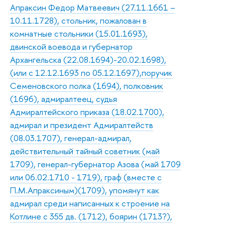
Апраксин Федор Матвеевич (27.11.1661 –
10.11.1728), стольник, пожалован в
комнатные стольники (15.01.1693),
двинской воевода и губернатор
Архангельска (22.08.1694)-20.02.1698),
(или с 12.12.1693 по 05.12.1697),поручик
Семеновского полка (1694), полковник
(1696), адмиралтеец, судья
Адмиралтейского приказа (18.02.1700),
адмирал и президент Адмиралтейств
(08.03.1707), генерал-адмирал,
действительный тайный советник (май
1709), генерал-губернатор Азова (май 1709
или 06.02.1710 - 1719), граф (вместе с
П.М.Апраксиным)(1709), упомянут как
адмирал среди написанных к строение на
Котлине с 355 дв. (1712), боярин (1713?),