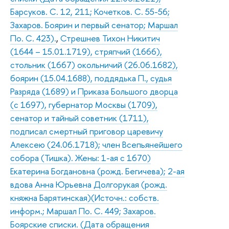
Барсуков. С. 12, 211; Кочетков. С. 55-56;
Захаров. Боярин и первый сенатор; Маршал
По. С. 423).
,
Стрешнев Тихон Никитич
(1644 – 15.01.1719), стряпчий (1666),
стольник (1667) окольничий (26.06.1682),
боярин (15.04.1688), поддядька П., судья
Разряда (1689) и Приказа Большого дворца
(с 1697), губернатор Москвы (1709),
сенатор и тайный советник (1711),
подписал смертный приговор царевичу
Алексею (24.06.1718); член Всепьянейшего
собора (Тишка). Жены: 1-ая с 1670)
Екатерина Богдановна (рожд. Бегичева); 2-ая
вдова Анна Юрьевна Долгорукая (рожд.
княжна Барятинская)(Источн.: собств.
информ.; Маршал По. С. 449; Захаров.
Боярские списки. (Дата обращения