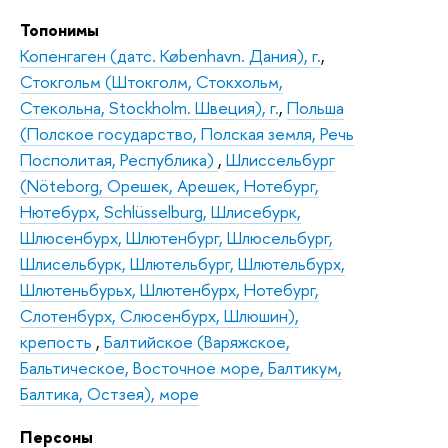
Топонимы
Копенгаген (датс. København. Дания), г.
,
Стокгольм (Штокголм, Стокхольм,
Стекольна, Stockholm. Швеция), г.
,
Польша
(Полское государство, Полская земля, Речь
Посполитая, Республика)
,
Шлиссельбург
(Nöteborg, Орешек, Арешек, Нотебург,
Нютебурх, Schlüsselburg, Шлисебурк,
Шлюсенбурх, Шлютенбург, Шлюсельбург,
Шлисельбурк, Шлютельбург, Шлютельбурх,
Шлютеньбурьх, Шлютенбурх, Нотебург,
Слотенбурх, Слюсенбурх, Шлюшин),
крепость
,
Балтийское (Варяжское,
Бальтическое, Восточное море, Балтикум,
Балтика, Остзея), море
Персоны