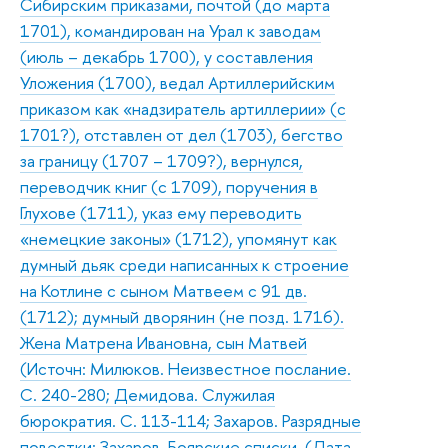
Сибирским приказами, почтой (до марта
1701), командирован на Урал к заводам
(июль – декабрь 1700), у составления
Уложения (1700), ведал Артиллерийским
приказом как «надзиратель артиллерии» (с
1701?), отставлен от дел (1703), бегство
за границу (1707 – 1709?), вернулся,
переводчик книг (с 1709), поручения в
Глухове (1711), указ ему переводить
«немецкие законы» (1712), упомянут как
думный дьяк среди написанных к строение
на Котлине с сыном Матвеем с 91 дв.
(1712); думный дворянин (не позд. 1716).
Жена Матрена Ивановна, сын Матвей
(Источн: Милюков. Неизвестное послание.
С. 240-280; Демидова. Служилая
бюрократия. С. 113-114; Захаров. Разрядные
повестки; Захаров. Боярские списки. (Дата