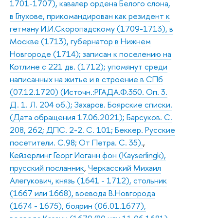
1701-1707), кавалер ордена Белого слона,
в Глухове, прикомандирован как резидент к
гетману И.И.Скоропадскому (1709-1713), в
Москве (1713), губернатор в Нижнем
Новгороде (1714); записан к поселению на
Котлине с 221 дв. (1712); упомянут среди
написанных на житье и в строение в СПб
(07.12.1720) (Источн.:РГАДА.Ф.350. Оп. 3.
Д. 1. Л. 204 об.); Захаров. Боярские списки.
(Дата обращения 17.06.2021); Барсуков. С.
208, 262; ДПС. 2-2. С. 101; Беккер. Русские
посетители. С.98; От Петра. С. 35).
,
Кейзерлинг Георг Иоганн фон (Kayserlingk),
прусский посланник
,
Черкасский Михаил
Алегукович, князь (1641 - 1712), стольник
(1667 или 1668), воевода В.Новгорода
(1674 - 1675), боярин (06.01.1677),