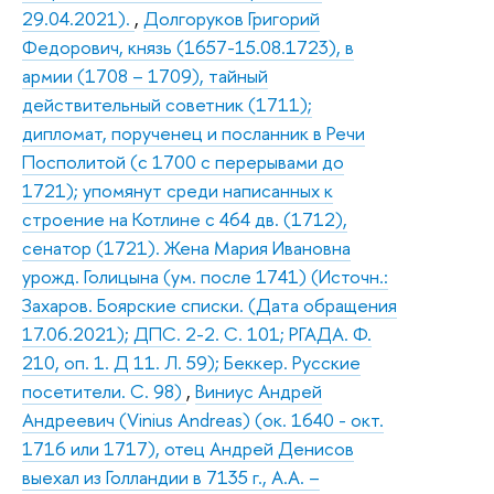
29.04.2021).
,
Долгоруков Григорий
Федорович, князь (1657-15.08.1723), в
армии (1708 – 1709), тайный
действительный советник (1711);
дипломат, порученец и посланник в Речи
Посполитой (с 1700 с перерывами до
1721); упомянут среди написанных к
строение на Котлине с 464 дв. (1712),
сенатор (1721). Жена Мария Ивановна
урожд. Голицына (ум. после 1741) (Источн.:
Захаров. Боярские списки. (Дата обращения
17.06.2021); ДПС. 2-2. С. 101; РГАДА. Ф.
210, оп. 1. Д 11. Л. 59); Беккер. Русские
посетители. С. 98)
,
Виниус Андрей
Андреевич (Vinius Andreas) (ок. 1640 - окт.
1716 или 1717), отец Андрей Денисов
выехал из Голландии в 7135 г., А.А. –