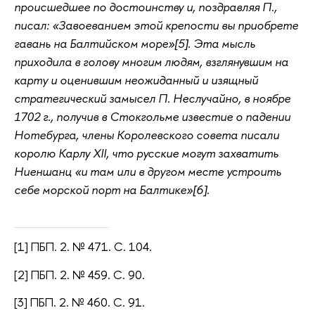
происшедшее по достоинству и, поздравляя П.,
писал: «Завоеванием этой крепости вы приобрете
гавань на Балтийском море»[5]. Эта мысль
приходила в голову многим людям, взглянувшим на
карту и оценившим неожиданный и изящный
стратегический замысел П. Неслучайно, в ноябре
1702 г., получив в Стокгольме известие о падении
Нотебурга, члены Королевского совета писали
королю Карлу XII, что русские могут захватить
Ниеншанц «и там или в другом месте устроить
себе морской порт на Балтике»[6].
[1] ПБП. 2. № 471. С. 104.
[2] ПБП. 2. № 459. С. 90.
[3] ПБП. 2. № 460. С. 91.