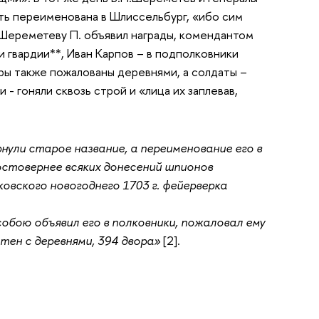
сть переименована в Шлиссельбург, «ибо сим
.Шереметеву П. объявил награды, комендантом
 гвардии**, Иван Карпов – в подполковники
ры также пожалованы деревнями, а солдаты –
- гоняли сквозь строй и «лица их заплевав,
нули старое название, а переименование его в
достовернее всяких донесений шпионов
овского новогоднего 1703 г. фейерверка
собою объявил его в полковники, пожаловал ему
отен с деревнями, 394 двора»
[2].