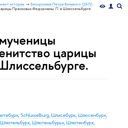
мент истории
Биохроника Петра Великого (1672-
царицы Прасковьи Федоровны. П. в Шлиссельбурге.
комученицы
енитство царицы
Шлиссельбурге.
ютебурх, Schlüsselburg, Шлисебурк, Шлюсенбурх,
 Шлютельбурх, Шлютеньбурьх, Шлютенбурх,