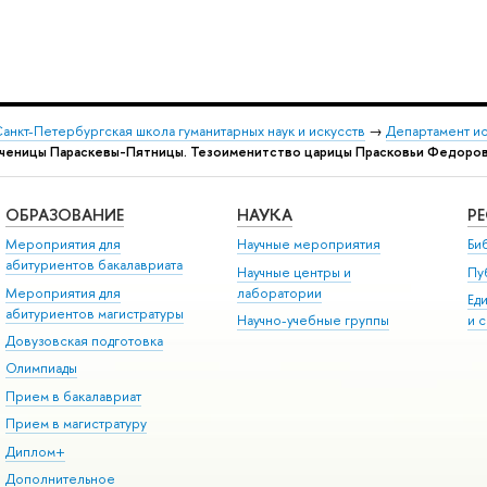
анкт-Петербургская школа гуманитарных наук и искусств
→
Департамент и
мученицы Параскевы-Пятницы. Тезоименитство царицы Прасковьи Федоров
ОБРАЗОВАНИЕ
НАУКА
Р
Мероприятия для
Научные мероприятия
Би
абитуриентов бакалавриата
Научные центры и
Пу
Мероприятия для
лаборатории
Ед
абитуриентов магистратуры
Научно-учебные группы
и 
Довузовская подготовка
Олимпиады
Прием в бакалавриат
Прием в магистратуру
Диплом+
Дополнительное