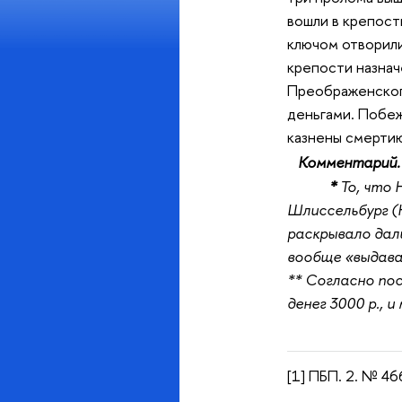
вошли в крепост
ключом отворили
крепости назнач
Преображенского
деньгами. Побеж
казнены смерти
Комментарий.
*
То, что 
Шлиссельбург (К
раскрывало даль
вообще «выдавал
** Согласно пос
денег 3000 р., 
[1] ПБП. 2. № 466