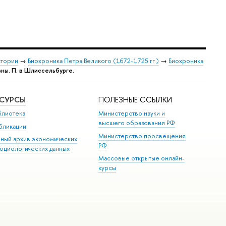
стории
→
Биохроника Петра Великого (1672-1725 гг.)
→
Биохроника
ны. П. в Шлиссельбурге.
ЕСУРСЫ
ПОЛЕЗНЫЕ ССЫЛКИ
блиотека
Министерство науки и
высшего образования РФ
бликации
Министерство просвещения
иный архив экономических
РФ
социологических данных
Массовые открытые онлайн-
курсы