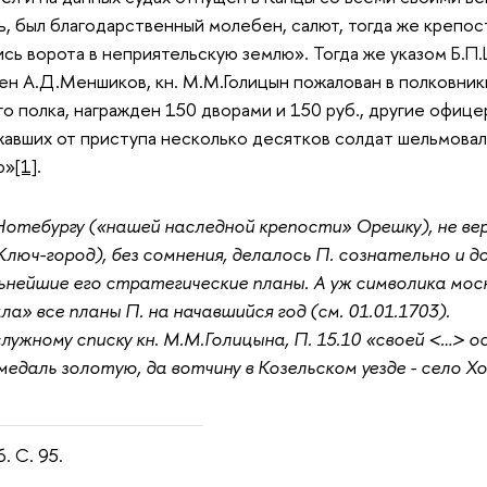
ь, был благодарственный молебен, салют, тогда же крепо
сь ворота в неприятельскую землю». Тогда же указом Б.П
ен А.Д.Меншиков, кн. М.М.Голицын пожалован в полковники
 полка, награжден 150 дворами и 150 руб., другие офице
авших от приступа несколько десятков солдат шельмовали 
ю»
[1]
.
Нотебургу («нашей наследной крепости» Орешку), не вер
люч-город), без сомнения, делалось П. сознательно и 
нейшие его стратегические планы. А уж символика моск
а» все планы П. на начавшийся год (см. 01.01.1703).
лужному списку кн
.
М.М.Голицына, П. 15.10 «своей <…> о
и медаль золотую, да вотчину в Козельском уезде - село Х
. С. 95.