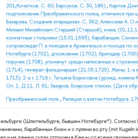
201;Кочетков. С. 60; Барсуков. С. 30, 186).
,
Карпов Дмит
подполковник Преображенского полка, отличился при шт
Базарова. Создания «парадиза». С. 362; Алексеев А. О
Михаил Михайлович Старший (Старшой), князь (01.11.1
комнатные стольники (15.01.1693), барабанщик Семено
сопровождал П. в поездке в Архангельск и походе по о
Нотебурга (1702), дполковник (1702), бригадир (1705)
поручик (1708), упомянут среди написанных к строение
(1714), генерал-фельдмаршал (21.05.1725). Жены: 1-а 
1713); 2-а с 1716 г. Татьяна Борисовна (урожд. княжна
Оп. 1. Д 11. Л. 61; Захаров. Боярские списки. (Дата об
Преображенский полк
,
Реляция о взятии Нотебурга. 17
сельбурге (Шлютельбурге, бывшем Нотебурге*). Согласно Р
аменами, барабанным боем и с пулями во рту (mit Kugeln 
ел и на данных судах отпущен в Канцы со всеми своими ве