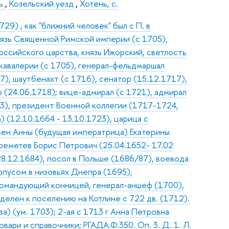
ть
,
Козельский уезд
,
Хотень, с.
9) , как "ближний человек" был с П. в
нязь Священной Римской империи (с 1705),
оссийского царства, князь Ижорский, светлость
 кавалерии (с 1705), генерал-фельдмаршал
7), шаутбенахт (с 1716), сенатор (15.12.1717),
(24.06.1718); вице-адмирал (с 1721), адмирал
03), президент Военной коллегии (1717-1724,
 (12.10.1664 - 13.10.1723), царица с
евен Анны (будущая императрица) Екатерины
еметев Борис Петрович (25.04.1652- 17.02
 28.12.1684), посол в Польше (1686/87), воевода
рпусом в низовьях Днепра (1695),
 командующий конницей, генерал-аншеф (1700),
елен к поселению на Котлине с 722 дв. (1712).
а) (ум. 1703); 2-ая с 1713 г Анна Петровна
вари и справочники; РГАДА.Ф.350. Оп. 3. Д. 1. Л.