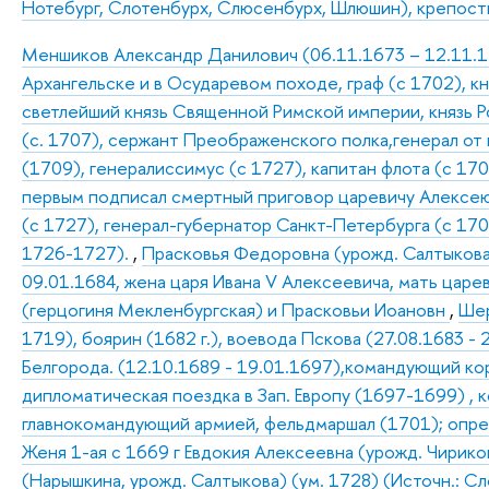
Нотебург, Слотенбурх, Слюсенбурх, Шлюшин), крепос
Меншиков Александр Данилович (06.11.1673 – 12.11.172
Архангельске и в Осударевом походе, граф (с 1702), к
светлейший князь Священной Римской империи, князь Р
(с. 1707), сержант Преображенского полка,генерал от
(1709), генералиссимус (с 1727), капитан флота (с 170
первым подписал смертный приговор царевичу Алексею 
(с 1727), генерал-губернатор Санкт-Петербурга (с 17
1726-1727).
,
Прасковья Федоровна (урожд. Салтыкова)
09.01.1684, жена царя Ивана V Алексеевича, мать цар
(герцогиня Мекленбургская) и Прасковьи Иоановн
,
Шер
1719), боярин (1682 г.), воевода Пскова (27.08.1683 -
Белгорода. (12.10.1689 - 19.01.1697),командующий ко
дипломатическая поездка в Зап. Европу (1697-1699) ,
главнокомандующий армией, фельдмаршал (1701); опред
Женя 1-ая с 1669 г Евдокия Алексеевна (урожд. Чириков
(Нарышкина, урожд. Салтыкова) (ум. 1728) (Источн.: Сло