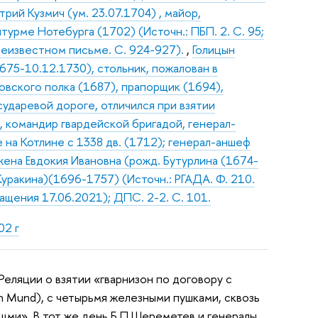
рий Кузмич (ум. 23.07.1704) , майор,
урме Нотебурга (1702) (Источн.: ПБП. 2. С. 95;
 неизвестном письме. С. 924-927).
,
Голицын
675-10.12.1730), стольник, пожалован в
вского полка (1687), прапорщик (1694),
сударевой дороге, отличился при взятии
, командир гвардейской бригадой, генерал-
 на Котлине с 1338 дв. (1712); генерал-аншеф
жена Евдокия Ивановна (рожд. Бутурлина (1674-
 Куракина)(1696-1757) (Источн.: РГАДА. Ф. 210.
ращения 17.06.2021); ДПС. 2-2. С. 101.
02 г
еляции о взятии «гварнизон по договору с
in Mund), с четырьмя железными пушками, сквозь
щми». В тот же день Б.П.Шереметев и генералы