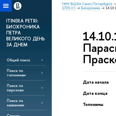
НИУ ВШЭ в Санкт-Петербурге
1725 гг.)
Биохроника
14.10
ITINERA PETRI:
БИОХРОНИКА
14.10
ПЕТРА
ВЕЛИКОГО ДЕНЬ
Парас
ЗА ДНЕМ
Праск
Общий поиск
Поиск по
топонимам
Дата начала
Поиск по
персонам
Дата конца
Поиск по
Топонимы
названиям
Список