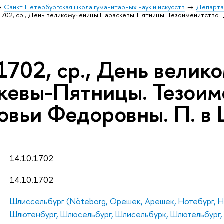
Санкт-Петербургская школа гуманитарных наук и искусств
Департа
.1702, ср., День великомученицы Параскевы-Пятницы. Тезоименитство 
.1702, ср., День вели
кевы-Пятницы. Тезоим
овьи Федоровны. П. в 
14.10.1702
14.10.1702
Шлиссельбург (Nöteborg, Орешек, Арешек, Нотебург, Н
Шлютенбург, Шлюсельбург, Шлисельбурк, Шлютельбург,