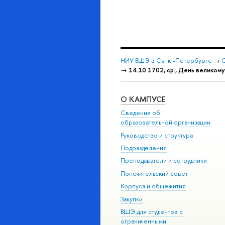
НИУ ВШЭ в Санкт-Петербурге
→
С
→
14.10.1702, ср., День велико
О КАМПУСЕ
Сведения об
образовательной организации
Руководство и структура
Подразделения
Преподаватели и сотрудники
Попечительский совет
Корпуса и общежития
Закупки
ВШЭ для студентов с
ограниченными