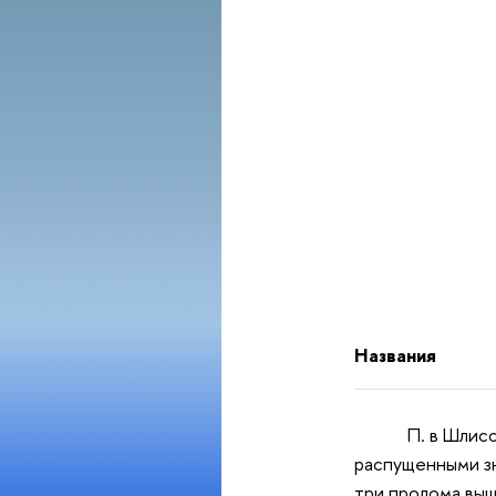
Названия
П. в Шлис
распущенными зн
три пролома выш