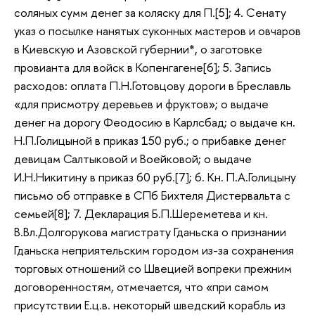
соляных сумм денег за коляску для П.[5]; 4. Сенату
указ о посылке нанятых суконных мастеров и овчаров
в Киевскую и Азовской губернии*, о заготовке
провианта для войск в Копенгагене[6]; 5. Запись
расходов: оплата П.Н.Готовцову дороги в Бреславль
«для присмотру деревьев и фруктов»; о выдаче
денег на дорогу Феодосию в Карлсбад; о выдаче кн.
Н.П.Голицыной в приказ 150 руб.; о прибавке денег
девицам Салтыковой и Воейковой; о выдаче
И.Н.Никитину в приказ 60 руб.[7]; 6. Кн. П.А.Голицыну
письмо об отправке в СПб Бихтеля Дистервальта с
семьей[8]; 7. Декларация Б.П.Шереметева и кн.
В.Вл.Долгорукова магистрату Гданьска о признании
Гданьска неприятельским городом из-за сохранения
торговых отношений со Швецией вопреки прежним
договоренностям, отмечается, что «при самом
присутствии Е.ц.в. некоторый шведский корабль из