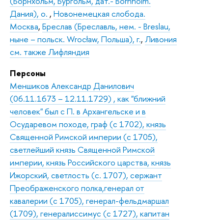
(Борнхольм, Бургольм, дат.- Bornholm.
Дания), о.
,
Новонемецкая слобода.
Москва
,
Бреслав (Бреславль, нем. - Breslau,
ныне – польск. Wrocław, Польша), г.
,
Ливония
см. также Лифляндия
Персоны
Меншиков Александр Данилович
(06.11.1673 – 12.11.1729) , как "ближний
человек" был с П. в Архангельске и в
Осударевом походе, граф (с 1702), князь
Священной Римской империи (с 1705),
светлейший князь Священной Римской
империи, князь Российского царства, князь
Ижорский, светлость (с. 1707), сержант
Преображенского полка,генерал от
кавалерии (с 1705), генерал-фельдмаршал
(1709), генералиссимус (с 1727), капитан