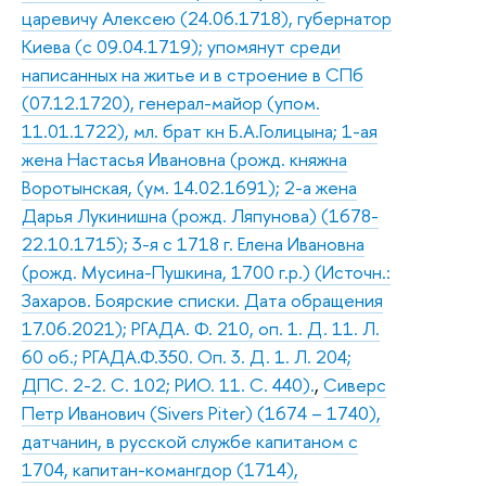
царевичу Алексею (24.06.1718), губернатор
Киева (с 09.04.1719); упомянут среди
написанных на житье и в строение в СПб
(07.12.1720), генерал-майор (упом.
11.01.1722), мл. брат кн Б.А.Голицына; 1-ая
жена Настасья Ивановна (рожд. княжна
Воротынская, (ум. 14.02.1691); 2-а жена
Дарья Лукинишна (рожд. Ляпунова) (1678-
22.10.1715); 3-я с 1718 г. Елена Ивановна
(рожд. Мусина-Пушкина, 1700 г.р.) (Источн.:
Захаров. Боярские списки. Дата обращения
17.06.2021); РГАДА. Ф. 210, оп. 1. Д. 11. Л.
60 об.; РГАДА.Ф.350. Оп. 3. Д. 1. Л. 204;
ДПС. 2-2. С. 102; РИО. 11. С. 440).
,
Сиверс
Петр Иванович (Sivers Piter) (1674 – 1740),
датчанин, в русской службе капитаном с
1704, капитан-комангдор (1714),