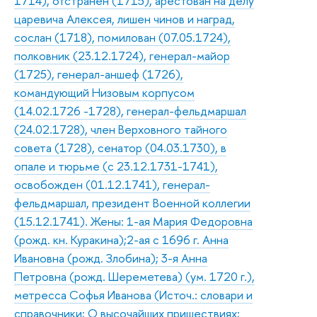
1714), отстранен (1715), арестован на делу
царевича Алексея, лишен чинов и наград,
сослан (1718), помилован (07.05.1724),
полковник (23.12.1724), генерал-майор
(1725), генерал-аншеф (1726),
командующий Низовым корпусом
(14.02.1726 -1728), генерал-фельдмаршал
(24.02.1728), член Верховного тайного
совета (1728), сенатор (04.03.1730), в
опале и тюрьме (с 23.12.1731-1741),
освобожден (01.12.1741), генерал-
фельдмаршал, президент Военной коллегии
(15.12.1741). Жены: 1-ая Мария Федоровна
(рожд. кн. Куракина);2-ая с 1696 г. Анна
Ивановна (рожд. Злобина); 3-я Анна
Петровна (рожд. Шереметева) (ум. 1720 г.),
метресса Софья Иванова (Источ.: словари и
справочники; О высочайших пришествиях;