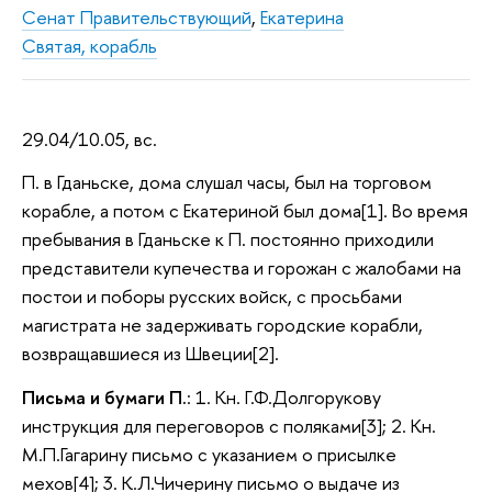
Сенат Правительствующий
,
Екатерина
Святая, корабль
29.04/10.05, вс.
П. в Гданьске, дома слушал часы, был на торговом
корабле, а потом с Екатериной был дома[1]. Во время
пребывания в Гданьске к П. постоянно приходили
представители купечества и горожан с жалобами на
постои и поборы русских войск, с просьбами
магистрата не задерживать городские корабли,
возвращавшиеся из Швеции[2].
Письма и бумаги П.
: 1. Кн. Г.Ф.Долгорукову
инструкция для переговоров с поляками[3]; 2. Кн.
М.П.Гагарину письмо с указанием о присылке
мехов[4]; 3. К.Л.Чичерину письмо о выдаче из