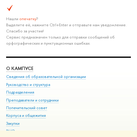
Нашли
опечатку
?
Выделите её, нажмите Ctrl+Enter и отправьте нам уведомление.
Спасибо за участие!
Сервис предназначен только для отправки сообщений об
орфографических и пунктуационных ошибках.
О КАМПУСЕ
ОБ
Сведения об образовательной организации
Мер
Руководство и структура
Мер
Подразделения
Дов
Преподаватели и сотрудники
Ол
Попечительский совет
При
Корпуса и общежития
При
Закупки
Ди
ВШЭ для студентов с ограниченными возможностями
До
здоровья и инвалидностью