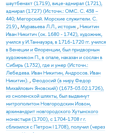
шаутбенахт (1719), вице-адмирал (1721),
адмирал (1727) (Источн.: ОМС. С. 438 –
440; Мегорский. Морские служители. С.
219).
,
Муравьева Л.Л., историк
,
Никитин
Иван Никитич (ок. 1680 - 1742), художник,
учился у И.Таннауэра, в 1716-1720 гг. учился
в Венеции и Флоренции, был придворным
художником П., в опале, наказан и сослан в
Сибирь (1732), где и умер (Источн.:
Лебедева. Иван Никитин, Андросов. Иван
Никитин).
,
Феодосий (в миру Федор
Михайлович Яновский) (1673-03.02.1726),
из смоленской шляхты, был выдвинут
митрополитом Новгородским Иовом,
архимандрит новгородского Хутынского
монастыря (1700), с 1704-1708 г г.
сблизился с Петром I 1708), получил (через