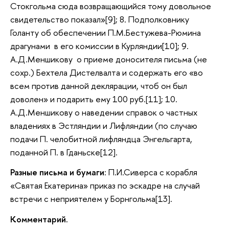
Стокгольма сюда возвращающийся тому довольное
свидетельство показал»[9]; 8. Подполковнику
Голанту об обеспечении П.М.Бестужева-Рюмина
драгунами в его комиссии в Курляндии[10]; 9.
А.Д.Меншикову о приеме доносителя письма (не
сохр.) Бехтела Дистелвалта и содержать его «во
всем против данной деклярации, чтоб он был
доволен» и подарить ему 100 руб.[11]; 10.
А.Д.Меншикову о наведении справок о частных
владениях в Эстляндии и Лифляндии (по случаю
подачи П. челобитной лифляндца Энгельгарта,
поданной П. в Гданьске[12].
Разные письма и бумаги
: П.И.Сиверса с корабля
«Святая Екатерина» приказ по эскадре на случай
встречи с неприятелем у Борнгольма[13].
Комментарий.