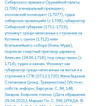
Сибирского приказа и Оружейной палаты
(1706) «генеральный президент,
московский комендант (1707?), судья
сибирских провинций» (с 1708), губернатор
Сибирской губернии (1711-1719),
упомянут среди написанных к строение на
Котлине с сыном (1712);член
Всепьянейшего собора (Князь Муде),
подписал смертный приговор царевичу
Алексею (24.06.1718), под следствием (с
1714), судим и казнен. Упомянут как
губернатор среди написанных на житье и в
строение в СПб (07.12.1720) Жена Евдокия
Степановна (рожд. Траханиотова) (Источн.:
собств. информ.; Барсуков. С. 84, 148;
Захаров. Боярские списки. (Дата обращения
29.04.2021); Маршал По. С. 396.);РГАДА. Ф.