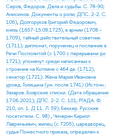
Серов, Федоров. Дела и судьбы. С. 78-90;
Анисимов. Документы о роли; ДПС. 2-2. С.
106)
,
Долгоруков Григорий Федорович,
князь (1657-15.08.1723), в армии (1708 –
1709), тайный действительный советник
(1711); дипломат, порученец и посланник в
Речи Посполитой (с 1700 с перерывами до
1721); упомянут среди написанных к
строение на Котлине с 464 дв. (1712),
сенатор (1721). Жена Мария Ивановна
урожд. Голицына (ум. после 1741) (Источн.:
Захаров. Боярские списки. (Дата обращения
17.06.2021); ДПС. 2-2. С. 101; РГАДА. Ф.
210, оп. 1. Д 11. Л. 59); Беккер. Русские
посетители. С. 98)
,
Чичерин Кирилл
Лавреньевич, жилец (с 7205), царедворец,
судья Поместного приказа, определен к