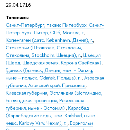
29.04.1716
Топонимы
Санкт-Петербург; также: Питербурх. Санкт-
Петер-Бурх. Питер, СПб
,
Москва, г.
,
Копенгаген (датс. København. Дания), г.
,
Стокгольм (Штокголм, Стокхольм,
Стекольна, Stockholm. Швеция), г.
,
Швеция
(Швед, Шведская земля, Корона Свейская)
,
Гданьск (Гданеск, Данциг, нем. – Danzig,
ныне – польск. Gdańsk. Польша), г.
,
Азовская
губерния, Азовский край, Приазовье
,
Киевская губерния
,
Эстляндия (Ыстляндию,
Естляндская провинция, Ревельская
губерния, ныне - Эстония)
,
Карлсбад
(Карлсбадские воды, нем. Karlsbad, ныне -
чешс. Karlovy Vary. Чехия), г.
,
Борнгольм