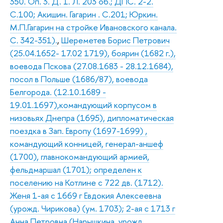
350. Оп. 3. Д. 1. Л. 203 об.; ДПС. 2-2.
С.100; Акишин. Гагарин . С.201; Юркин.
М.П.Гагарин на стройке Ивановского канала.
С. 342-351).
,
Шереметев Борис Петрович
(25.04.1652- 17.02 1719), боярин (1682 г.),
воевода Пскова (27.08.1683 - 28.12.1684),
посол в Польше (1686/87), воевода
Белгорода. (12.10.1689 -
19.01.1697),командующий корпусом в
низовьях Днепра (1695), дипломатическая
поездка в Зап. Европу (1697-1699) ,
командующий конницей, генерал-аншеф
(1700), главнокомандующий армией,
фельдмаршал (1701); определен к
поселению на Котлине с 722 дв. (1712).
Женя 1-ая с 1669 г Евдокия Алексеевна
(урожд. Чирикова) (ум. 1703); 2-ая с 1713 г
Анна Петровна (Нарышкина, урожд.