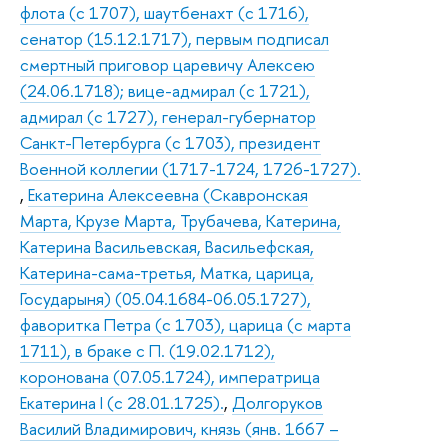
флота (с 1707), шаутбенахт (с 1716),
сенатор (15.12.1717), первым подписал
смертный приговор царевичу Алексею
(24.06.1718); вице-адмирал (с 1721),
адмирал (с 1727), генерал-губернатор
Санкт-Петербурга (с 1703), президент
Военной коллегии (1717-1724, 1726-1727).
,
Екатерина Алексеевна (Скавронская
Марта, Крузе Марта, Трубачева, Катерина,
Катерина Васильевская, Васильефская,
Катерина-сама-третья, Матка, царица,
Государыня) (05.04.1684-06.05.1727),
фаворитка Петра (с 1703), царица (с марта
1711), в браке с П. (19.02.1712),
коронована (07.05.1724), императрица
Екатерина I (с 28.01.1725).
,
Долгоруков
Василий Владимирович, князь (янв. 1667 –