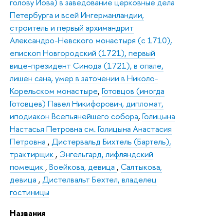
голову Иова) в заведование церковные дела
Петербурга и всей Ингерманландии,
строитель и первый архимандрит
Александро-Невского монастыря (с 1710),
епископ Новгородский (1721), первый
вице-президент Синода (1721), в опале,
лишен сана, умер в заточении в Николо-
Корельском монастыре
,
Готовцов (иногда
Готовцев) Павел Никифорович, дипломат,
иподиакон Всепьянейшего собора
,
Голицына
Настасья Петровна см. Голицына Анастасия
Петровна
,
Дистервальд Бихтель (Бартель),
трактирщик
,
Энгельгард, лифляндский
помещик
,
Воейкова, девица
,
Салтыкова,
девица
,
Дистелвальт Бехтел, владелец
гостиницы
Названия