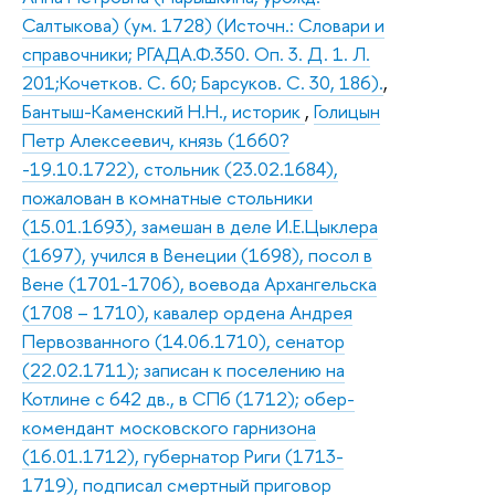
Салтыкова) (ум. 1728) (Источн.: Словари и
справочники; РГАДА.Ф.350. Оп. 3. Д. 1. Л.
201;Кочетков. С. 60; Барсуков. С. 30, 186).
,
Бантыш-Каменский Н.Н., историк
,
Голицын
Петр Алексеевич, князь (1660?
-19.10.1722), стольник (23.02.1684),
пожалован в комнатные стольники
(15.01.1693), замешан в деле И.Е.Цыклера
(1697), учился в Венеции (1698), посол в
Вене (1701-1706), воевода Архангельска
(1708 – 1710), кавалер ордена Андрея
Первозванного (14.06.1710), сенатор
(22.02.1711); записан к поселению на
Котлине с 642 дв., в СПб (1712); обер-
комендант московского гарнизона
(16.01.1712), губернатор Риги (1713-
1719), подписал смертный приговор