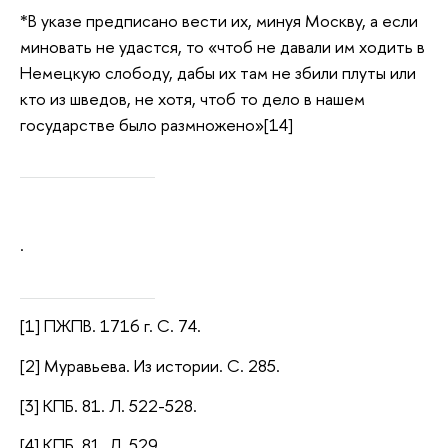
*В указе предписано вести их, минуя Москву, а если
миновать не удастся, то «чтоб не давали им ходить в
Немецкую слободу, дабы их там не збили плуты или
кто из шведов, не хотя, чтоб то дело в нашем
государстве было размножено»[14]
.
[1] ПЖПВ. 1716 г. С. 74.
[2] Муравьева. Из истории. С. 285.
[3] КПБ. 81. Л. 522-528.
[4] КПБ. 81. Л. 529.