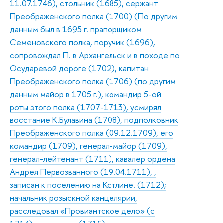
11.07.1746), стольник (1685), сержант
Преображенского полка (1700) (По другим
данным был в 1695 г. прапорщиком
Семеновского полка, поручик (1696),
сопровождал П. в Архангельск и в походе по
Осударевой дороге (1702), капитан
Преображенского полка (1706) (по другим
данным майор в 1705 г.), командир 5-ой
роты этого полка (1707-1713), усмирял
восстание К.Булавина (1708), подполковник
Преображенского полка (09.12.1709), его
командир (1709), генерал-майор (1709),
генерал-лейтенант (1711), кавалер ордена
Андрея Первозванного (19.04.1711), ,
записан к поселению на Котлине. (1712);
начальник розыскной канцелярии,
расследовал «Провиантское дело» (с