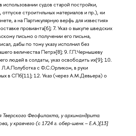
в использовании судов старой постройки,
 отпуске строитнльных материалов и пр.), «и
нете, а на Партикулярную верфь для известия»
оставке провианта[6]; 7. Указ о выкупе шведских
вскому письмо о получении его письма,
исал, дабы по тому указу исполнил без
его величества Петр»[8]; 9. Г.П.Чернышеву
го людей в солдаты, указ освободить их[9]; 10.
 Л.А.Полуботка с Ф.С.Орликом, в руки
ных в СПб[11]; 12. Указ (через А.М.Девьера) о
ея Тверского Феофилакта, у архимандрита
, у кравчего (с 1724 г. обер-шенк – Е.А.)[13]