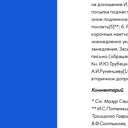
на доношение И.
посылка подмаст
оное подлинное 
послать[5]**; 6.
коронных маетно
«немедленно ука
замедления. Зас
письмо (обращени
Кн. И.Ю.Трубецк
А.И.Румянцеву[10
вторичном допро
Комментарий.
* См. Мазур Сви
** И.С.Потемкин
Троицкого Гаврии
В.Ф.Салтыкова, 