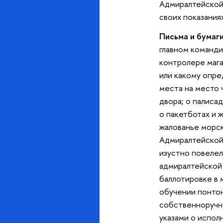
Адмиралтейской к
своих показания
Письма и бумаги
главном команди
контролере магаз
или какому опре
места на место 
двора; о палиса
о пакетботах и ж
жалованье морск
Адмиралтейской 
изустно повелел
адмиралтейской 
баллотировке в 
обучении понтонн
собственноручн
указами о исполн