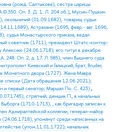
овна (рожд. Салтыкова), сестра царицы
.350. Оп. 3. Д. 1. Л. 204 об.)
,
Мусин-Пушкин
), окольничий (01.09.1682), товарищ судьи
4.11.1689), Астрахани (1695, февр.- авг. 1696,
8), судья Монастырского приказа, ведал
йный советник (1711), президент Штатс-контор-
 Алексею (24.06.1718); его титул в декабре
 248. Оп. 2, д. 17. Л. 585), член Вышнего суда
итрополит Киевский и Галицкий, Брат, Bruder,
ик Монетного двора (1727). Жена Мавра
ие списки (Дата обращения 12.06.2021);
ин и первый сенатор; Маршал По. С. 423).
,
.07.1745), стряпчий, денщик П., в начальных
Выборга (1710-1713), , как бригадир записан к
член Адмиралтейской коллегии, генерал-майор
 (24.06.1718), упомянут среди написанных на
алтействе (упом.11.01.1722); начальник