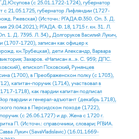
.Д.Юсупова (с 25.01.1722-1724), губернатор
т с 21.05.1725, губернатор Лифляндии (1727-
рожд. Ржевская) (Источн.: РГАДА.Ф.350. Оп. 3. Д.
я 29.04.2021); РГАДА. Ф. 18, 1715 г. кн. 31. Л.
п. 1. Д. 7395. Л. 34).
,
Долгоруков Василий Лукич,
ии (1707-1720), записан как офицер к
рожд. кн.Трубецкая), дети Александр, Варвара
 виктория; Захаров. «Написан я…». С. 959; ДПС.
овский), епископ Псковский
,
Румянцев
ина (1700), в Преображенском полку (с 1703),
12), капитан-поручик (1714), участвовал в
1717-1718), как гвардии капитан подписал
йор гвардии и генерал-адъютант (декабрь 1718),
ского полка в Персидском походе (1722),
поручик (с 26.06.1727) и др. Жена с 1720 г.
тка П. (Источн.: справочники, словари; РГВИА.
авва Лукич (SavaVladislavic) (16.01.1669-