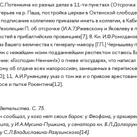
С.Потемкина «о разных делах в 11-ти пунктах» (Отсрочка 
ерьев на р. Паша, постройка церкви в Охтенской слободе,
подписание коллегиею приказали иметь в коллегии, в Каби
 Резолюции П. об отсрочке
(И.А.?)
Ржевскому и Яковлеву в п
стей в прибалтийских провинциях[7]; 8. Кн. И.Ф.Ромодано
з Вашего величества к генералу-маеору [Г.П.] Чернышеву п
им с нижайшим моим подданнейшим респектом остаюсь Ваш
е: «Господин Немчин!») о гневе «государя», что написал е
ому об отдаче всех малороссиян, замешанных в переписке
]; 11. А.И.Румянцеву указ о том же и о привозе арестован
се и пытке Рокентина[12].
детельства. С. 73.
 сообщал, у кого нет своих барок: у Феофана, у архиер
ла, у И.А.Мусина-Пушкина, у сенатора кн. В.Л.Долгорукова
у С.Л.Владиславича-Рагузинского[14].