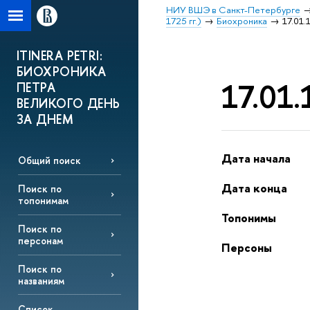
НИУ ВШЭ в Санкт-Петербурге
1725 гг.)
Биохроника
17.01.
ITINERA PETRI:
БИОХРОНИКА
17.01.
ПЕТРА
ВЕЛИКОГО ДЕНЬ
ЗА ДНЕМ
Дата начала
Общий поиск
Дата конца
Поиск по
топонимам
Топонимы
Поиск по
персонам
Персоны
Поиск по
названиям
Список