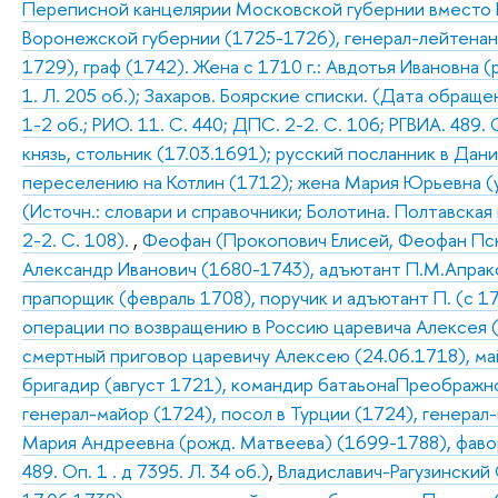
Переписной канцелярии Московской губернии вместо Г
Воронежской губернии (1725-1726), генерал-лейтенан
1729), граф (1742). Жена с 1710 г.: Авдотья Ивановна (
1. Л. 205 об.); Захаров. Боярские списки. (Дата обращени
1-2 об.; РИО. 11. С. 440; ДПС. 2-2. С. 106; РГВИА. 489. О
князь, стольник (17.03.1691); русский посланник в Дан
переселению на Котлин (1712); жена Мария Юрьевна (у
(Источн.: словари и справочники; Болотина. Полтавская
2-2. С. 108).
,
Феофан (Прокопович Елисей, Феофан Пск
Александр Иванович (1680-1743), адъютант П.М.Апракс
прапорщик (февраль 1708), поручик и адъютант П. (с 17
операции по возвращению в Россию царевича Алексея (
смертный приговор царевичу Алексею (24.06.1718), ма
бригадир (август 1721), командир батаьонаПреображн
генерал-майор (1724), посол в Турции (1724), генерал-
Мария Андреевна (рожд. Матвеева) (1699-1788), фавори
489. Оп. 1 . д 7395. Л. 34 об.)
,
Владиславич-Рагузинский С