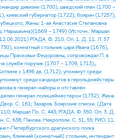
командир дивизии (1700), шведский плен (1700 –
), киевский губернатор (1722), боярин (1725?),
рубецкого, Жены: 1-ая Анастасия Степановна
жд. Нарышкина)(1669 – 1749) (Источн.: Маршал
2.06.2021) РГАДА. Ф. 210. Оп. 1. Д. 11. Л. 57
730), комнатный стольник царя Ивана (1676),
арицы Прасковьи Федоровны, сопровождал П. в
на службе поручик (1707 – 1709, 1713),;
Котлине с 1496 дв. (1712); упомянут среди
; упомянут среди кандидатов в герольдмейстеры
алова в генерал-майоры и отставлен
ределен генерал-полицейместером (1732). Жена
 Двор. С. 161; Захаров. Боярские списки. (Дата
10; Маршал По. С. 443; РГАДА. Ф. 350. Оп. 3. Д.
. С. 638; Панова. Некрополи. С. 51, 55; РИО. 11.
Санкт-Петербургского драгунского полка
вич, ближний (комнатный) стольник, интендант