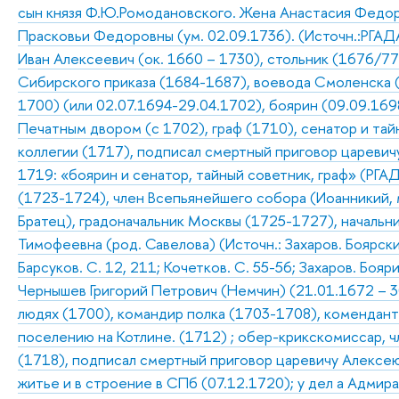
сын князя Ф.Ю.Ромодановского. Жена Анастасия Федор
Прасковьи Федоровны (ум. 02.09.1736). (Источн.:РГАДА.Ф
Иван Алексеевич (ок. 1660 – 1730), стольник (1676/77
Сибирского приказа (1684-1687), воевода Смоленска (1
1700) (или 02.07.1694-29.04.1702), боярин (09.09.169
Печатным двором (с 1702), граф (1710), сенатор и та
коллегии (1717), подписал смертный приговор царевичу
1719: «боярин и сенатор, тайный советник, граф» (РГАДА.
(1723-1724), член Всепьянейшего собора (Иоанникий, м
Братец), градоначальник Москвы (1725-1727), начальн
Тимофеевна (род. Савелова) (Источн.: Захаров. Боярск
Барсуков. С. 12, 211; Кочетков. С. 55-56; Захаров. Бояр
Чернышев Григорий Петрович (Немчин) (21.01.1672 – 30
людях (1700), командир полка (1703-1708), комендант 
поселению на Котлине. (1712) ; обер-крикскомиссар, 
(1718), подписал смертный приговор царевичу Алексею
житье и в строение в СПб (07.12.1720); у дел а Адмир