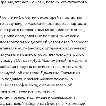
ение, что вор - он сам, потому, что путается в
 коллегии): о бытии секретарей в портах при
те за мундир; о жаловании офицеров в портах; о
о выгрузке пороха в гавани; «о деле чего вновь,
а, и уже определенные посылки какие или с
блестроительных делах; об устройстве Галерного
аталии» и «Олифанта»; о штурманских учениках;
гии указал и подписал собственною Е.и.в. рукою:
казу 719 года»[4]; 3. Указ именной (в журнале
 собственноручно подписывать и, между тем,
ивариуса*, об отставке Доменико Трезини от
 о подрядах, о записи мелких покупок, о
аршинстве офицеров, о списке галер, об
ава и регламентов, что изволил
нктам, повелел надлежащее коллежскими
да, как новый набор оным будет»; 5. Резолюции