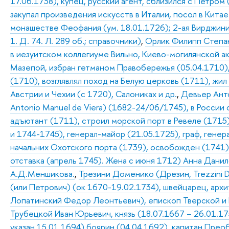
17.06.1738), купец, русский агент, сблизился с Петром
закупал произведения искусств в Италии, посол в Китае
монашестве Феофания (ум. 18.01.1726); 2-ая Вирджиния
1. Д. 74. Л. 289 об.; справочники)
,
Орлик Филипп Степан
в иезуитском коллегиуме Вильно, Киево-могилянской ак
Мазепой, избран гетманом Правобережья (05.04.1710)
(1710), возглявлял поход на Белую церковь (1711), жил
Австрии и Чехии (с 1720), Салониках и др.
,
Девьер Анто
Antonio Manuel de Viera) (1682-24/06/1745), в России с
адъютант (1711), строил морской порт в Ревеле (171
и 1744-1745), генерал-майор (21.05.1725), граф, генер
начальних Охотского порта (1739), освобожден (1741),
отставка (апрель 1745). Жена с июня 1712) Анна Дани
А.Д.Меншикова.
,
Трезини Доменико (Дрезин, Trezzini 
(или Петрович) (ок 1670-19.02.1734), швейцарец, архит
Лопатинский Федор Леонтьевич), епископ Тверской и
Трубецкой Иван Юрьевич, князь (18.07.1667 – 26.01.1
указан 15.01.1694),боярин (04.04.1692), капитан Прео