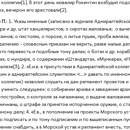
оллегии[1]. В этот день «ювелир Рокентин возбудил подозр
х», вечером его арестовали[2].
 П.:
1. Указы именные (записано в журнале Адмиралтейской
ре и др. штат канцеляристов; о сиротах жалованье; о выче
инов; о пистолях, о порохе, о литье пушек, проба железа; 
делению - словесным приказам не верить, разве малые дел
что перевесть и подобные тому дела»; о ботах и др. кора
дах, о мундире, о содержании «Штандарта», «Мункера», «Н
елезе[3]; 2. «Е.и.в. в присутствии в Адмиралтейской колле
им и адмиралтейским служителям <…> давать по именному у
коллегии) «изволил слушать на дам регламент проектов и
 учинить следущее»: о собирании архива и заведении арх
постройки, о контроле за магазинами, о выдаче жалования,
мичманы, о штрафе за принятое испорченное оружие, о ст
ому делу; 4. «Е.в., в пополнение на проекты Морского уст
о подписать и по тому подписанию и по вышеписанным пу
ении снабдить, а в Морской устав и регламент внесть, тог