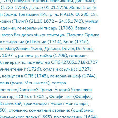
 (1703) получил торговын привилегии, дипломат,
 (1725-1728). Д.т.с м 01.01.1728. Жены: 1-ая (в
 (рожд. Тревизани)(Источн.: РГАДА. Ф. 286. Оп.
ович (Пилип) (21.10.1672 – 24.05.1742), учился
адемии, генеральный писарь (1706), бежал с
, автор Бендерской конституции Пилиппа Орлика
 в эмиграции (в Швеции (1714), Вене (1715),
н Мануйлович (Виер, Девиэр, Devier, De Viera,
 1697 г., ротмистр, майор (1708), генерал-
5), генерал-полицмейстер СПб (27.05.1718-1727
ал-лейтенант (1726), опала и ссылка (с 1727),
 вернулся в СПб (1743), генерал-аншеф (1744),
ловна (рожд. Меншикова), сестра
Domenico,Dominico? Трезин Андрей Яковлевич
ектор, в СПб. с 1703 г.
,
Феофилакт (Феофил,
 Кашинский, архимандрит Чудова монастыря
,
750), стольник, комнатный стольник (ошибочно
браженского полка (1693), подполковник (1694),