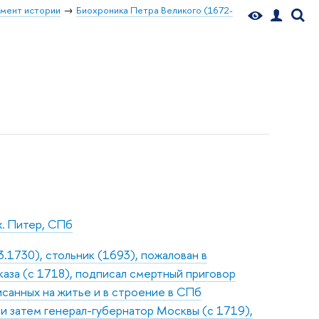
мент истории
Биохроника Петра Великого (1672-
х. Питер, СПб
3.1730), стольник (1693), пожалован в
аза (с 1718), подписал смертный приговор
исанных на житье и в строение в СПб
 и затем генерал-губернатор Москвы (с 1719),