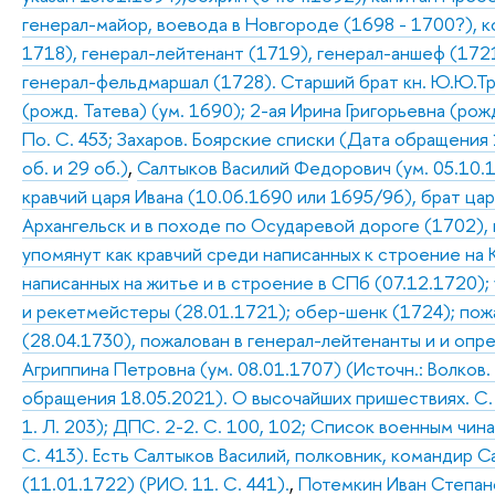
генерал-майор, воевода в Новгороде (1698 - 1700?), 
1718), генерал-лейтенант (1719), генерал-аншеф (1721
генерал-фельдмаршал (1728). Старший брат кн. Ю.Ю.Т
(рожд. Татева) (ум. 1690); 2-ая Ирина Григорьевна (ро
По. С. 453; Захаров. Боярские списки (Дата обращения 1
об. и 29 об.)
,
Салтыков Василий Федорович (ум. 05.10.1
кравчий царя Ивана (10.06.1690 или 1695/96), брат ц
Архангельск и в походе по Осударевой дороге (1702), 
упомянут как кравчий среди написанных к строение на 
написанных на житье и в строение в СПб (07.12.1720)
и рекетмейстеры (28.01.1721); обер-шенк (1724); пож
(28.04.1730), пожалован в генерал-лейтенанты и и оп
Агриппина Петровна (ум. 08.01.1707) (Источн.: Волков.
обращения 18.05.2021). О высочайших пришествиях. С. 1
1. Л. 203); ДПС. 2-2. С. 100, 102; Список военным чинам
С. 413). Есть Салтыков Василий, полковник, командир 
(11.01.1722) (РИО. 11. С. 441).
,
Потемкин Иван Степано