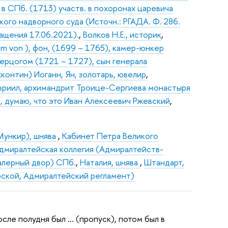
 в СПб. (1713) участв. в похоронах царевича
ого надворного суда (Источн.: РГАДА. Ф. 286.
ращения 17.06.2021).
,
Волков Н.Е., историк
,
lm von ), фон, (1699 – 1765), камер-юнкер
герцогом (1721 – 1727), сын генерала
контин) Иоганн, Ян, золотарь, ювелир
,
авриил, архимандрит Троице-Сергиева монастыря
, думаю, что это Иван Алексеевич Ржевский
,
Мункир), шнява
,
Кабинет Петра Великого
дмиралтейская коллегия (Адмиралтейств-
Галерный двор) СПб.
,
Наталия, шнява
,
Штандарт,
рской, Адмиралтейский регламент)
осле полудня был … (пропуск), потом был в