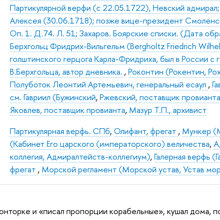
Партикулярной верфи (с 22.05.1722), Невский адмирал;
Алексея (30.06.1718); позже вице-президент Смоленск
Оп. 1. Д.74. Л. 51; Захаров. Боярские списки. (Дата об
Берхгольц Фридрих-Вильгельм (Bergholtz Friedrich Wilhe
голштинского герцога Карла-Фридриха, был в России с 
В.Берхгольца, автор дневника.
,
Роконтин (Рокентин, Рох
Полуботок Леонтий Артемьевич, генеральный есаул
,
Г
см. Гавриил (Бужинский
,
Ржевский, поставщик провианта
Яковлев, поставщик провианта
,
Мазур Т.П., архивист
Партикулярная верфь. СПб
,
Олифант, фрегат
,
Мункер (
(Кабинет Его царского (императорского) величества
,
А
коллегия, Адмиралтейств-коллегиум)
,
Галерная верфь (
фрегат
,
Морской регламент (Морской устав, Устав мо
 конторке и «писал пропорции корабельные», кушал дома, п