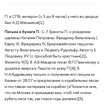
П. в СПб, вечером (с 5 до 8 часов) у него во дворце
был А.Д.Меншиков[1].
Письма и бумаги П.:
1-7. Грамоты П. о рождении
царевны Наталии Петровны: Фридриху-Вильгельму I,
Карлу VI, Фредерику IV, Брауншвейгским герцогам
Августу-Вильгельму и Людвигу-Рудольфу
, А
вгусту II,
Людовику XV (с просьбой быть крестным[2]),
Филиппу V[3]; 8. А.В.Макаров писал Ф.П.Пальчикову о
доделке эверса в Ладоге по указу П.[4]; 9.
Н.А.Кудрявцеву письмо о получении его письма из
Казани от 28.07 и предписание о корабельных лесах
и поставках материала на корабли («Помнится мне,
что на Москве я приказывал вам, чтоб сей осени
рубить леса так, как повся годы делали»)[5].