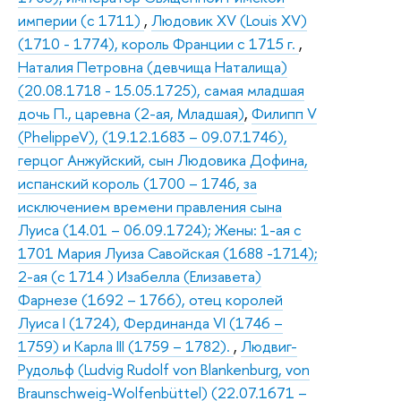
империи (с 1711)
,
Людовик XV (Louis XV)
(1710 - 1774), король Франции с 1715 г.
,
Наталия Петровна (девчища Наталища)
(20.08.1718 - 15.05.1725), самая младшая
дочь П., царевна (2-ая, Младшая)
,
Филипп V
(PhelippeV), (19.12.1683 – 09.07.1746),
герцог Анжуйский, сын Людовика Дофина,
испанский король (1700 – 1746, за
исключением времени правления сына
Луиса (14.01 – 06.09.1724); Жены: 1-ая с
1701 Мария Луиза Савойская (1688 -1714);
2-ая (с 1714 ) Изабелла (Елизавета)
Фарнезе (1692 – 1766), отец королей
Луиса I (1724), Фердинанда VI (1746 –
1759) и Карла III (1759 – 1782).
,
Людвиг-
Рудольф (Ludvig Rudolf von Blankenburg, von
Braunschweig-Wolfenbüttel) (22.07.1671 –