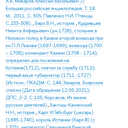
А.В. Макаров Алексей Васильевич //
Большая российская энциклопедия. Т. 18.
М.. 2011. С. 505; Павленко Н.И. Птенцы.
С.233-308).
,
Берх В.Н., историк
,
Кудрявцев
Никита Алферьевич (ум.1728), стольник в
Низовом полку, в Казани второй воевода при
кн.П.Л.Львове (1697-1699), воевода (1700
– 1708); комендант Казани (1708 - 1714);
определен для поселения на
Котлине(1712), платил за службу (1712);
первый вице-губернатор (1711 -1727)
(Источн.: ПКАДМ. С. 144; Захаров. Боярские
списки (Дата обращения 12.06.2021);
ДПС. 2-2. С.105; Корсаков. Из жизни
русских деятелей).
,
Бантыш-Каменский
Н.Н., историк
,
Карл VI Габсбург (цесарь)
(1685-1740), король Испании (Карл III) (с
1703), император Священной Римской