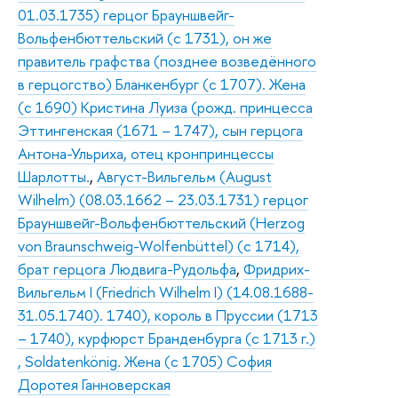
01.03.1735) герцог Брауншвейг-
Вольфенбюттельский (с 1731), он же
правитель графства (позднее возведённого
в герцогство) Бланкенбург (с 1707). Жена
(с 1690) Кристина Луиза (рожд. принцесса
Эттингенская (1671 – 1747), сын герцога
Антона-Ульриха, отец кронпринцессы
Шарлотты.
,
Август-Вильгельм (August
Wilhelm) (08.03.1662 – 23.03.1731) герцог
Брауншвейг-Вольфенбюттельский (Herzog
von Braunschweig-Wolfenbüttel) (с 1714),
брат герцога Людвига-Рудольфа
,
Фридрих-
Вильгельм I (Friedrich Wilhelm I) (14.08.1688-
31.05.1740). 1740), король в Пруссии (1713
– 1740), курфюрст Бранденбурга (с 1713 г.)
, Soldatenkönig. Жена (с 1705) София
Доротея Ганноверская