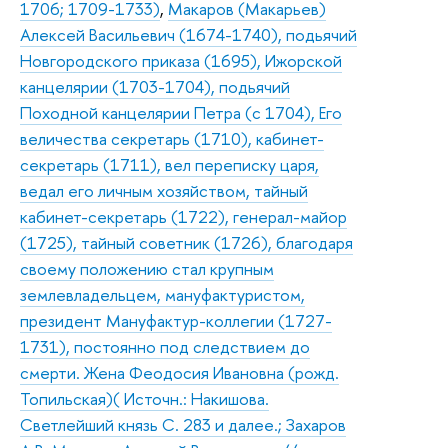
1706; 1709-1733)
,
Макаров (Макарьев)
Алексей Васильевич (1674-1740), подьячий
Новгородского приказа (1695), Ижорской
канцелярии (1703-1704), подьячий
Походной канцелярии Петра (с 1704), Его
величества секретарь (1710), кабинет-
секретарь (1711), вел переписку царя,
ведал его личным хозяйством, тайный
кабинет-секретарь (1722), генерал-майор
(1725), тайный советник (1726), благодаря
своему положению стал крупным
землевладельцем, мануфактуристом,
президент Мануфактур-коллегии (1727-
1731), постоянно под следствием до
смерти. Жена Феодосия Ивановна (рожд.
Топильская)( Источн.: Накишова.
Светлейший князь С. 283 и далее.; Захаров