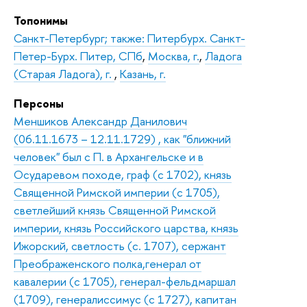
Топонимы
Санкт-Петербург; также: Питербурх. Санкт-
Петер-Бурх. Питер, СПб
,
Москва, г.
,
Ладога
(Старая Ладога), г.
,
Казань, г.
Персоны
Меншиков Александр Данилович
(06.11.1673 – 12.11.1729) , как "ближний
человек" был с П. в Архангельске и в
Осударевом походе, граф (с 1702), князь
Священной Римской империи (с 1705),
светлейший князь Священной Римской
империи, князь Российского царства, князь
Ижорский, светлость (с. 1707), сержант
Преображенского полка,генерал от
кавалерии (с 1705), генерал-фельдмаршал
(1709), генералиссимус (с 1727), капитан