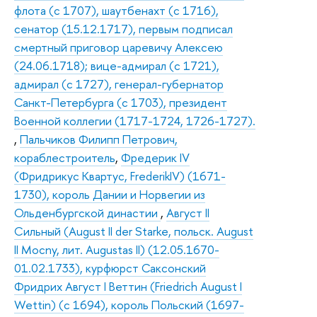
флота (с 1707), шаутбенахт (с 1716),
сенатор (15.12.1717), первым подписал
смертный приговор царевичу Алексею
(24.06.1718); вице-адмирал (с 1721),
адмирал (с 1727), генерал-губернатор
Санкт-Петербурга (с 1703), президент
Военной коллегии (1717-1724, 1726-1727).
,
Пальчиков Филипп Петрович,
кораблестроитель
,
Фредерик IV
(Фридрикус Квартус, FrederikIV) (1671-
1730), король Дании и Норвегии из
Ольденбургской династии
,
Август II
Сильный (August II der Starke, польск. August
II Mocny, лит. Augustas II) (12.05.1670-
01.02.1733), курфюрст Саксонский
Фридрих Август I Веттин (Friedrich August I
Wettin) (с 1694), король Польский (1697-