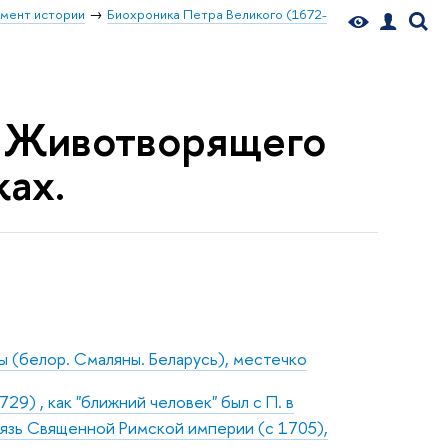
мент истории
Биохроника Петра Великого (1672-
к Животворящего
ках.
 (белор. Смаляны. Беларусь), местечко
9) , как "ближний человек" был с П. в
нязь Священной Римской империи (с 1705),