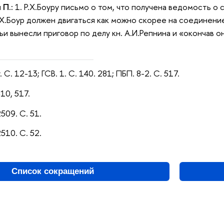
 П.:
1. Р.Х.Боуру письмо о том, что получена ведомость о
 Р.Х.Боур должен двигаться как можно скорее на соединени
ьи вынесли приговор по делу кн. А.И.Репнина и «окончав он
 С. 12-13; ГСВ. 1. С. 140. 281; ПБП. 8-2. С. 517.
510, 517.
509. С. 51.
510. С. 52.
Список сокращений