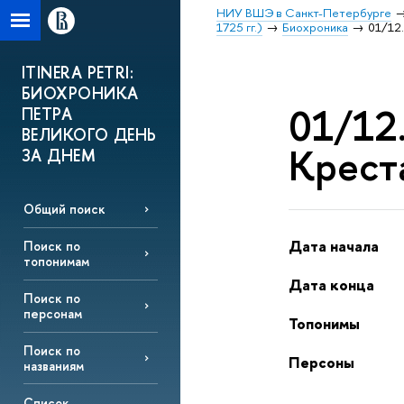
НИУ ВШЭ в Санкт-Петербурге
1725 гг.)
Биохроника
01/12.
ITINERA PETRI:
БИОХРОНИКА
01/12
ПЕТРА
ВЕЛИКОГО ДЕНЬ
Креста
ЗА ДНЕМ
Общий поиск
Дата начала
Поиск по
топонимам
Дата конца
Поиск по
персонам
Топонимы
Поиск по
Персоны
названиям
Список