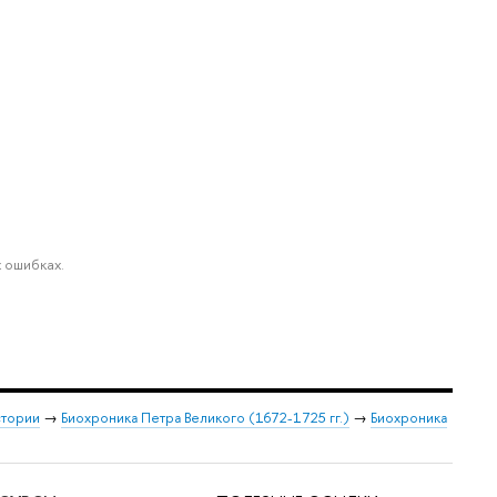
 ошибках.
стории
→
Биохроника Петра Великого (1672-1725 гг.)
→
Биохроника