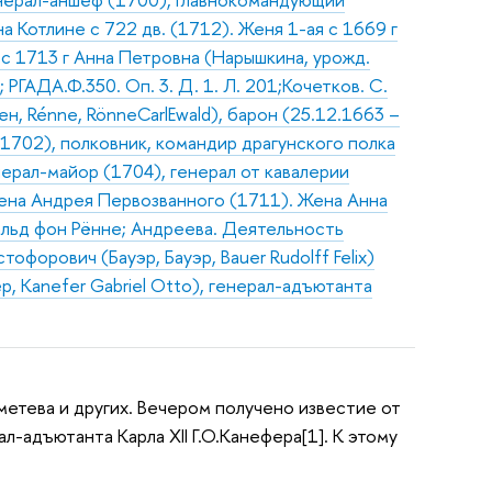
 Котлине с 722 дв. (1712). Женя 1-ая с 1669 г
 с 1713 г Анна Петровна (Нарышкина, урожд.
 РГАДА.Ф.350. Оп. 3. Д. 1. Л. 201;Кочетков. С.
н, Rénne, RönneCarlEwald), барон (25.12.1663 –
 1702), полковник, командир драгунского полка
ерал-майор (1704), генерал от кавалерии
дена Андрея Первозванного (1711). Жена Анна
альд фон Рённе; Андреева. Деятельность
офорович (Бауэр, Бауэр, Bauer Rudolff Felix)
, Kanefer Gabriel Otto), генерал-адъютанта
метева и других. Вечером получено известие от
л-адъютанта Карла XII Г.О.Канефера[1]. К этому