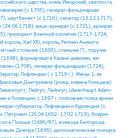
оссийского царства, князь Ижорский, светлость
 кавалерии (с 1705), генерал-фельдмаршал
7), шаутбенахт (с 1716), сенатор (15.12.1717),
(24.06.1718); вице-адмирал (с 1721), адмирал
03), президент Военной коллегии (1717-1724,
король, Karl XII), король
,
Репнин Аникита
натный стольник (1693), спальник П., поручик
 (1698), формировал в Казани дивизию, ею
новлен (1708), генерал-фельдмаршал (1724),
ератор Лифляндии ( с 1719 г.). Жены: 1-ая
 Прасковья Дмитриевна (рожд. княжна Голицына)
евенгоупт, Лейгуп, Лейнгуп, Lӧwenhaupt Adam-
ии и Голландии, с 1697 г. полковник полка армии
енерал-губернатор Лифляндии и Курляндии (с
 Петрович (25.04.1652- 17.02 1719), боярин
посол в Польше (1686/87), воевода Белгорода.
зовьях Днепра (1695), дипломатическая поездка
енерал-аншеф (1700), главнокомандующий