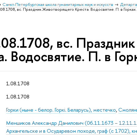
Санкт-Петербургская школа гуманитарных наук и искусств
Департа
08.1708, вс. Праздник Животворящего Креста. Водосвятие. П. в Горках.
.08.1708, вс. Праздни
. Водосвятие. П. в Гор
1.08.1708
1.08.1708
Горки (ныне - белор. Горкi. Беларусь), местечко
,
Смоляны
Меншиков Александр Данилович (06.11.1673 – 12.11.172
Архангельске и в Осударевом походе, граф (с 1702), к