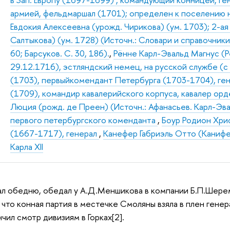
армией, фельдмаршал (1701); определен к поселению на
Евдокия Алексеевна (урожд. Чирикова) (ум. 1703); 2-ая
Салтыкова) (ум. 1728) (Источн.: Словари и справочники;
60; Барсуков. С. 30, 186).
,
Рённе Карл-Эвальд Магнус (Ре
29.12.1716), эстляндский немец, на русской службе (с
(1703), первыйкомендант Петербурга (1703-1704), ген
(1709), командир кавалерийского корпуса, кавалер ор
Люция (рожд. де Преен) (Источн.: Афанасьев. Карл-Эв
первого петербургского коменданта
,
Боур Родион Христ
(1667-1717), генерал
,
Канефер Габриэль Отто (Канифер
Карла XII
ушал обедню, обедал у А.Д.Меншикова в компании Б.П.Шере
 что конная партия в местечке Смоляны взяла в плен генера
чил смотр дивизиям в Горках[2].