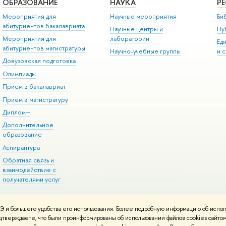
ОБРАЗОВАНИЕ
НАУКА
Р
Мероприятия для
Научные мероприятия
Би
абитуриентов бакалавриата
Научные центры и
Пу
Мероприятия для
лаборатории
Ед
абитуриентов магистратуры
Научно-учебные группы
и 
Довузовская подготовка
Олимпиады
Прием в бакалавриат
Прием в магистратуру
Диплом+
Дополнительное
образование
Аспирантура
Обратная связь и
взаимодействие с
получателями услуг
 и большего удобства его использования. Более подробную информацию об испол
онтакты
Условия использования материалов
Политика конфиденциальност
подтверждаете, что были проинформированы об использовании файлов cookies сай
ботаны в
Школе дизайна НИУ ВШЭ