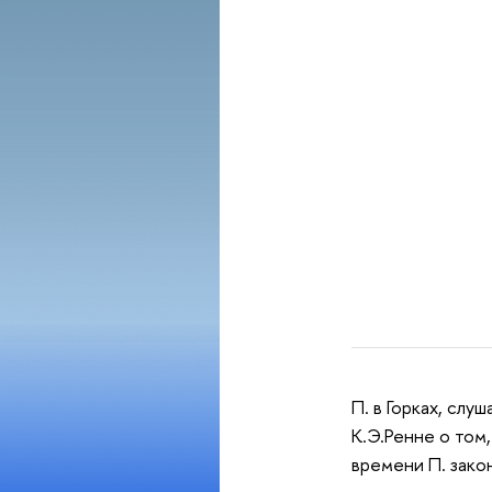
П. в Горках, сл
К.Э.Ренне о том,
времени П. закон