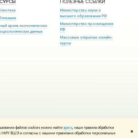
ЕСУРСЫ
ПОЛЕЗНЫЕ ССЫЛКИ
блиотека
Министерство науки и
высшего образования РФ
бликации
Министерство просвещения
иный архив экономических
РФ
социологических данных
Массовые открытые онлайн-
курсы
ьзовании файлов cookies можно найти
здесь
, наши правила обработки
и
Карта сайта
Редактору
✖
том НИУ ВШЭ и согласны с нашими правилами обработки персональных