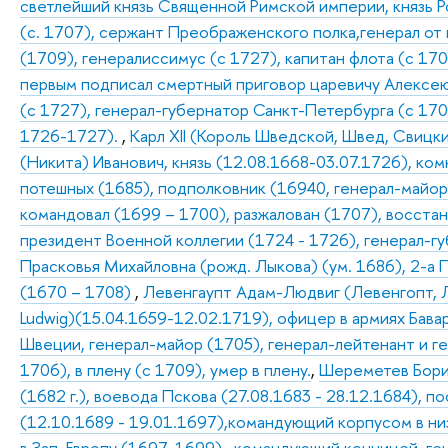
светлейший князь Священной Римской империи, князь Р
(с. 1707), сержант Преображенского полка,генерал от
(1709), генералиссимус (с 1727), капитан флота (с 170
первым подписал смертный приговор царевичу Алексею 
(с 1727), генерал-губернатор Санкт-Петербурга (с 17
1726-1727).
,
Карл XII (Король Шведской, Швед, Свицкий 
(Никита) Иванович, князь (12.08.1668-03.07.1726), ком
потешных (1685), подполковник (16940, генерал-майор
командовал (1699 – 1700), разжалован (1707), восста
президент Военной коллегии (1724 - 1726), генерал-губ
Прасковья Михайловна (рожд. Лыкова) (ум. 1686), 2-а
(1670 – 1708)
,
Левенгаупт Адам-Людвиг (Левенгопт, Л
Ludwig)(15.04.1659-12.02.1719), офицер в армиях Бавар
Швеции, генерал-майор (1705), генерал-лейтенант и г
1706), в плену (с 1709), умер в плену.
,
Шереметев Борис
(1682 г.), воевода Пскова (27.08.1683 - 28.12.1684), 
(12.10.1689 - 19.01.1697),командующий корпусом в ни
в Зап. Европу (1697-1699) , командующий конницей, г