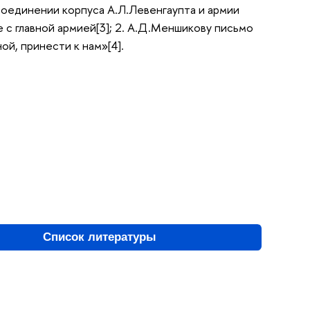
 соединении корпуса А.Л.Левенгаупта и армии
е с главной армией[3]; 2. А.Д.Меншикову письмо
ой, принести к нам»[4].
Список литературы