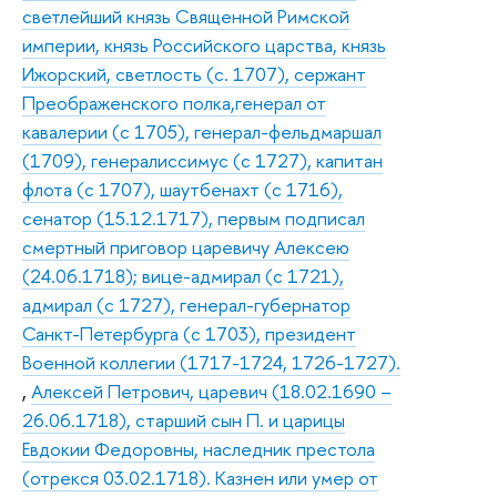
светлейший князь Священной Римской
империи, князь Российского царства, князь
Ижорский, светлость (с. 1707), сержант
Преображенского полка,генерал от
кавалерии (с 1705), генерал-фельдмаршал
(1709), генералиссимус (с 1727), капитан
флота (с 1707), шаутбенахт (с 1716),
сенатор (15.12.1717), первым подписал
смертный приговор царевичу Алексею
(24.06.1718); вице-адмирал (с 1721),
адмирал (с 1727), генерал-губернатор
Санкт-Петербурга (с 1703), президент
Военной коллегии (1717-1724, 1726-1727).
,
Алексей Петрович, царевич (18.02.1690 –
26.06.1718), старший сын П. и царицы
Евдокии Федоровны, наследник престола
(отрекся 03.02.1718). Казнен или умер от