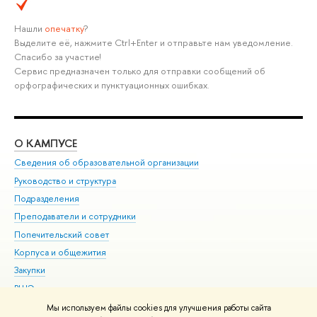
Нашли
опечатку
?
Выделите её, нажмите Ctrl+Enter и отправьте нам уведомление.
Спасибо за участие!
Сервис предназначен только для отправки сообщений об
орфографических и пунктуационных ошибках.
О КАМПУСЕ
ОБ
Сведения об образовательной организации
Мер
Руководство и структура
Мер
Подразделения
Дов
Преподаватели и сотрудники
Ол
Попечительский совет
При
Корпуса и общежития
При
Закупки
Ди
ВШЭ для студентов с ограниченными возможностями
До
здоровья и инвалидностью
Ас
Мы используем файлы cookies для улучшения работы сайта