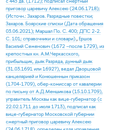
с 443 дв. (1712); подписал смертный
приговор царевичу Алексею (24.06.1718);
(Источн.: Захаров. Разрядные повестки;
Захаров. Боярские списки (Дата обращения
03.06.2021); Маршал По. С. 400; ДПС 2-2.
С. 101; справочники и словари).
,
Ершов
Василий Семенович (1672 –после 1729), из
крепостных кн. А.М.Черкасского,
прибыльщик, дьяк Разряда, думный дьяк
(31.03.1691 или 1692?), ведал Дворцовой
канцелярией и Конюшенным приказом
(1704-1709), обер-комиссар от кавалерии
по письму от А.Д.Меншикова (15.10.1709),
управитель Москвы как вице-губернатор (с
22.02.1711 до июля 1713), подписал как
вице-губернатор Московской губернии
смертный приговор царевичу Алексею
(24.06.1718), определен «для управления