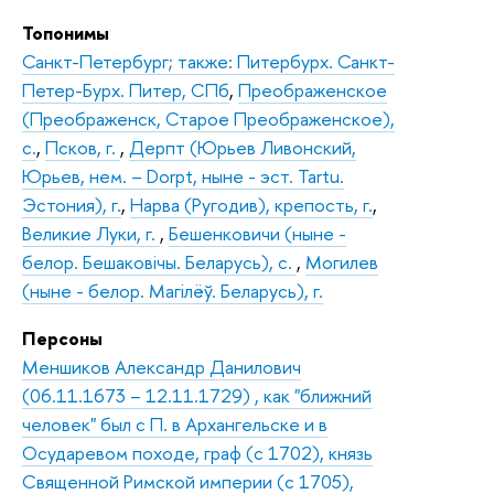
Топонимы
Санкт-Петербург; также: Питербурх. Санкт-
Петер-Бурх. Питер, СПб
,
Преображенское
(Преображенск, Старое Преображенское),
с.
,
Псков, г.
,
Дерпт (Юрьев Ливонский,
Юрьев, нем. – Dorpt, ныне - эст. Tartu.
Эстония), г.
,
Нарва (Ругодив), крепость, г.
,
Великие Луки, г.
,
Бешенковичи (ныне -
белор. Бешаковiчы. Беларусь), с.
,
Могилев
(ныне - белор. Магілёў. Беларусь), г.
Персоны
Меншиков Александр Данилович
(06.11.1673 – 12.11.1729) , как "ближний
человек" был с П. в Архангельске и в
Осударевом походе, граф (с 1702), князь
Священной Римской империи (с 1705),