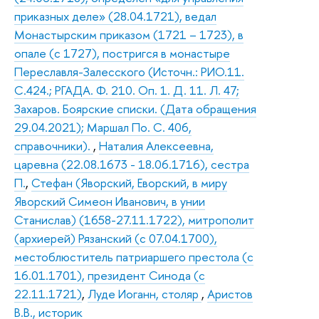
приказных деле» (28.04.1721), ведал
Монастырским приказом (1721 – 1723), в
опале (с 1727), постригся в монастыре
Переславля-Залесского (Источн.: РИО.11.
С.424.; РГАДА. Ф. 210. Оп. 1. Д. 11. Л. 47;
Захаров. Боярские списки. (Дата обращения
29.04.2021); Маршал По. С. 406,
справочники).
,
Наталия Алексеевна,
царевна (22.08.1673 - 18.06.1716), сестра
П.
,
Стефан (Яворский, Еворский, в миру
Яворский Симеон Иванович, в унии
Станислав) (1658-27.11.1722), митрополит
(архиерей) Рязанский (с 07.04.1700),
местоблюститель патриаршего престола (с
16.01.1701), президент Синода (с
22.11.1721)
,
Луде Иоганн, столяр
,
Аристов
В.В., историк