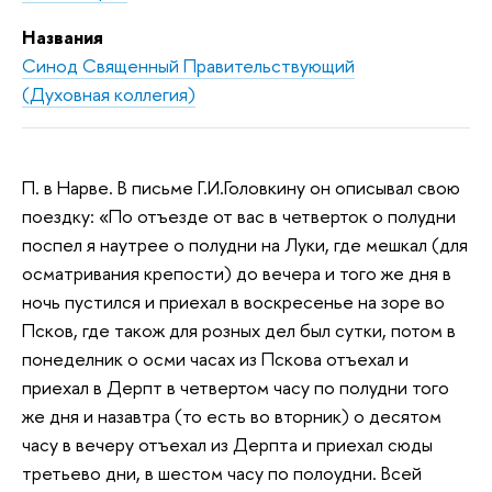
Названия
Синод Священный Правительствующий
(Духовная коллегия)
П. в Нарве. В письме Г.И.Головкину он описывал свою
поездку: «По отъезде от вас в четверток о полудни
поспел я наутрее о полудни на Луки, где мешкал (для
осматривания крепости) до вечера и того же дня в
ночь пустился и приехал в воскресенье на зоре во
Псков, где також для розных дел был сутки, потом в
понеделник о осми часах из Пскова отъехал и
приехал в Дерпт в четвертом часу по полудни того
же дня и назавтра (то есть во вторник) о десятом
часу в вечеру отъехал из Дерпта и приехал сюды
третьево дни, в шестом часу по полоудни. Всей