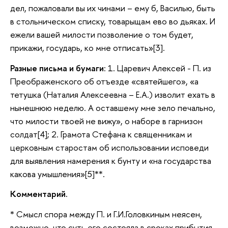
дел, пожаловали вы их чинами – ему б, Василью, быть
в стольническом списку, товарыщам ево во дьяках. И
ежели вашей милости позволение о том будет,
прикажи, государь, ко мне отписать»[3].
Разные письма и бумаги
: 1. Царевич Алексей - П. из
Преображенского об отъезде «святейшего», «а
тетушка (Наталия Алексеевна – Е.А.) изволит ехать в
нынешнюю неделю. А оставшему мне зело печально,
что милости твоей не вижу», о наборе в гарнизон
солдат[4]; 2. Грамота Стефана к священникам и
церковным старостам об использовании исповеди
для выявления намерения к бунту и «на государства
какова умышления»[5]**.
Комментарий.
* Смысл спора между П. и Г.И.Головкиным неясен,
возможно, что суть его состояла в сроках прибытия