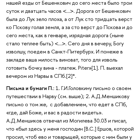
нашей езды от Бешенкович до сего места было трои
суток и дватцать часов <…>. Дорога от Бешенкович
была до Лук зело плоха, а от Лук сто тридцать верст
ко Пскову голая земля, а за сто верст до Пскова и до
сего места, как в генваре, изрядная дорога (ныне
стало теплее быть) <…>. Сего дня в вечеру, Богу
изволшу, поедем в Санкт-Питербурх. И понеже в
закладе ваша милость виноват, того для изволь
готовить бочку вина - платеж. Piter»[1]. П. выехал
вечером из Нарвы в СПб.[2]*.
Письма и бумаги П.
: 1. Г.И.Головкину письмо о своем
путешествии в Нарву (см. выше); 2. А.Д.Меншикову
письмо о том же, с добавлением, что едет в СПб,
«где, дай Боже, и вас в радости видеть».
А.Д.Меншиков отвечал из Могилева 30.03 и писал,
что «был здесь у меня господин [В.С.] Ершов, которой
просил, чтоб ево и товарыщей, которые с ним были у