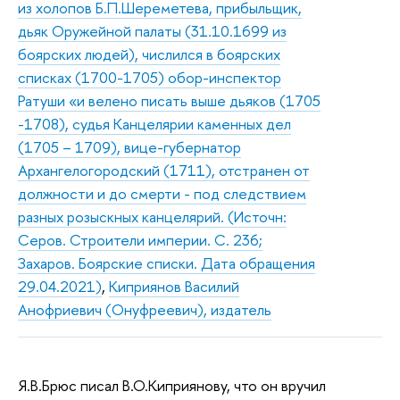
из холопов Б.П.Шереметева, прибыльщик,
дьяк Оружейной палаты (31.10.1699 из
боярских людей), числился в боярских
списках (1700-1705) обор-инспектор
Ратуши «и велено писать выше дьяков (1705
-1708), судья Канцелярии каменных дел
(1705 – 1709), вице-губернатор
Архангелогородский (1711), отстранен от
должности и до смерти - под следствием
разных розыскных канцелярий. (Источн:
Серов. Строители империи. С. 236;
Захаров. Боярские списки. Дата обращения
29.04.2021)
,
Киприянов Василий
Анофриевич (Онуфреевич), издатель
Я.В.Брюс писал В.О.Киприянову, что он вручил