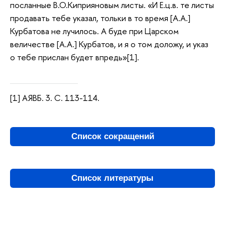
посланные В.О.Киприяновым листы. «И Е.ц.в. те листы
продавать тебе указал, тольки в то время [А.А.]
Курбатова не лучилось. А буде при Царском
величестве [А.А.] Курбатов, и я о том доложу, и указ
о тебе прислан будет впредь»[1].
[1] АЯВБ. 3. С. 113-114.
Список сокращений
Список литературы