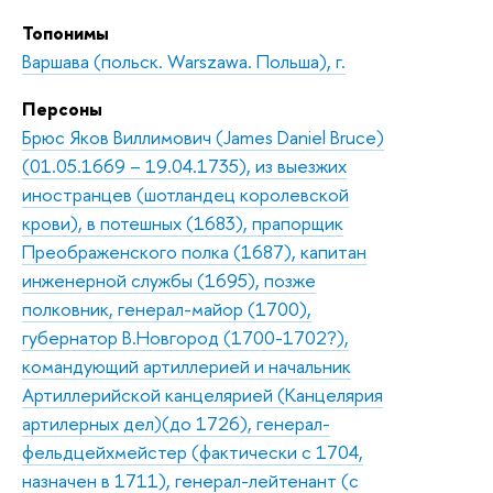
Топонимы
Варшава (польск. Warszawa. Польша), г.
Персоны
Брюс Яков Виллимович (James Daniel Bruce)
(01.05.1669 – 19.04.1735), из выезжих
иностранцев (шотландец королевской
крови), в потешных (1683), прапорщик
Преображенского полка (1687), капитан
инженерной службы (1695), позже
полковник, генерал-майор (1700),
губернатор В.Новгород (1700-1702?),
командующий артиллерией и начальник
Артиллерийской канцелярией (Канцелярия
артилерных дел)(до 1726), генерал-
фельдцейхмейстер (фактически с 1704,
назначен в 1711), генерал-лейтенант (с