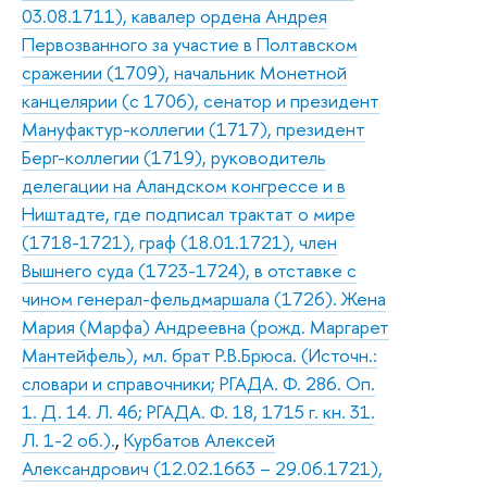
03.08.1711), кавалер ордена Андрея
Первозванного за участие в Полтавском
сражении (1709), начальник Монетной
канцелярии (с 1706), сенатор и президент
Мануфактур-коллегии (1717), президент
Берг-коллегии (1719), руководитель
делегации на Аландском конгрессе и в
Ништадте, где подписал трактат о мире
(1718-1721), граф (18.01.1721), член
Вышнего суда (1723-1724), в отставке с
чином генерал-фельдмаршала (1726). Жена
Мария (Марфа) Андреевна (рожд. Маргарет
Мантейфель), мл. брат Р.В.Брюса. (Источн.:
словари и справочники; РГАДА. Ф. 286. Оп.
1. Д. 14. Л. 46; РГАДА. Ф. 18, 1715 г. кн. 31.
Л. 1-2 об.).
,
Курбатов Алексей
Александрович (12.02.1663 – 29.06.1721),