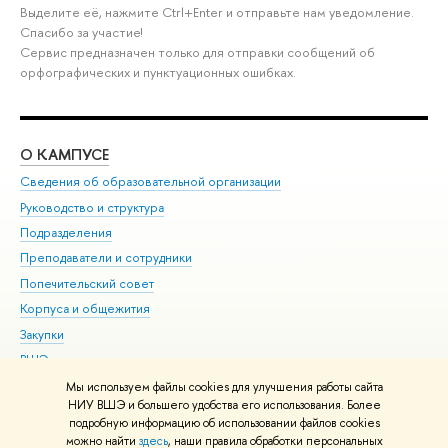
Выделите её, нажмите Ctrl+Enter и отправьте нам уведомление.
Спасибо за участие!
Сервис предназначен только для отправки сообщений об
орфографических и пунктуационных ошибках.
О КАМПУСЕ
ОБ
Сведения об образовательной организации
Мер
Руководство и структура
Мер
Подразделения
Дов
Преподаватели и сотрудники
Ол
Попечительский совет
При
Корпуса и общежития
При
Закупки
Ди
ВШЭ для студентов с ограниченными возможностями
До
здоровья и инвалидностью
Ас
Мы используем файлы cookies для улучшения работы сайта
Версия для слабовидящих
НИУ ВШЭ и большего удобства его использования. Более
Обр
подробную информацию об использовании файлов cookies
Единая платежная страница
можно найти
здесь
, наши правила обработки персональных