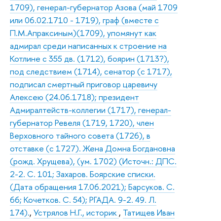
1709), генерал-губернатор Азова (май 1709
или 06.02.1710 - 1719), граф (вместе с
П.М.Апраксиным)(1709), упомянут как
адмирал среди написанных к строение на
Котлине с 355 дв. (1712), боярин (1713?),
под следствием (1714), сенатор (с 1717),
подписал смертный приговор царевичу
Алексею (24.06.1718); президент
Адмиралтейств-коллегии (1717), генерал-
губернатор Ревеля (1719, 1720), член
Верховного тайного совета (1726), в
отставке (с 1727). Жена Домна Богдановна
(рожд. Хрущева), (ум. 1702) (Источн.: ДПС.
2-2. С. 101; Захаров. Боярские списки.
(Дата обращения 17.06.2021); Барсуков. С.
66; Кочетков. С. 54); РГАДА. 9-2. 49. Л.
174).
,
Устрялов Н.Г., историк
,
Татищев Иван