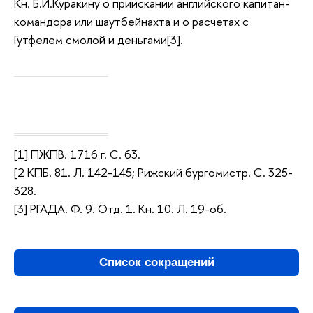
Кн. Б.И.Куракину о приискании английского капитан-
командора или шаутбейнахта и о расчетах с
Гутфелем смолой и деньгами[3].
[1] ПЖПВ. 1716 г. С. 63.
[2 КПБ. 81. Л. 142-145; Рижский бургомистр. С. 325-
328.
[3] РГАДА. Ф. 9. Отд. 1. Кн. 10. Л. 19-об.
Список сокращений