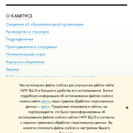
О КАМПУСЕ
ОБ
Сведения об образовательной организации
Мер
Руководство и структура
Мер
Подразделения
Дов
Преподаватели и сотрудники
Ол
Попечительский совет
При
Корпуса и общежития
При
Закупки
Ди
ВШЭ для студентов с ограниченными возможностями
До
здоровья и инвалидностью
Ас
Мы используем файлы cookies для улучшения работы сайта
Версия для слабовидящих
НИУ ВШЭ и большего удобства его использования. Более
Обр
подробную информацию об использовании файлов cookies
Единая платежная страница
можно найти
здесь
, наши правила обработки персональных
данных –
здесь
. Продолжая пользоваться сайтом, вы
✖
Редактору
подтверждаете, что были проинформированы об
© НИУ ВШЭ 1993–2026
Адреса и контакты
Условия использования
использовании файлов cookies сайтом НИУ ВШЭ и согласны
с нашими правилами обработки персональных данных. Вы
материалов
Политика конфиденциальности
Карта сайта
можете отключить файлы cookies в настройках Вашего
Шрифты HSE Sans и HSE Slab разработаны в
Школе дизайна НИУ ВШЭ