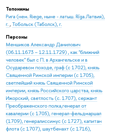
Топонимы
Рига (нем. Riege, ныне - латыш. Rīga.Латвия),
г.
,
Тобольск (Таболск), г.
Персоны
Меншиков Александр Данилович
(06.11.1673 – 12.11.1729) , как "ближний
человек" был с П. в Архангельске и в
Осударевом походе, граф (с 1702), князь
Священной Римской империи (с 1705),
светлейший князь Священной Римской
империи, князь Российского царства, князь
Ижорский, светлость (с. 1707), сержант
Преображенского полка,генерал от
кавалерии (с 1705), генерал-фельдмаршал
(1709), генералиссимус (с 1727), капитан
флота (с 1707), шаутбенахт (с 1716),