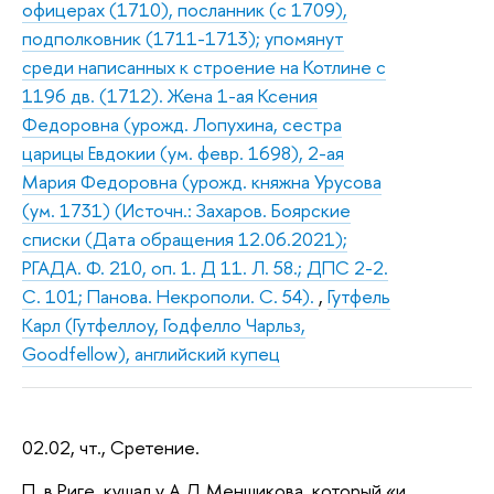
офицерах (1710), посланник (с 1709),
подполковник (1711-1713); упомянут
среди написанных к строение на Котлине с
1196 дв. (1712). Жена 1-ая Ксения
Федоровна (урожд. Лопухина, сестра
царицы Евдокии (ум. февр. 1698), 2-ая
Мария Федоровна (урожд. княжна Урусова
(ум. 1731) (Источн.: Захаров. Боярские
списки (Дата обращения 12.06.2021);
РГАДА. Ф. 210, оп. 1. Д 11. Л. 58.; ДПС 2-2.
С. 101; Панова. Некрополи. С. 54).
,
Гутфель
Карл (Гутфеллоу, Годфелло Чарльз,
Goodfellow), английский купец
02.02, чт., Сретение.
П. в Риге, кушал у А.Д.Меншикова, который «и