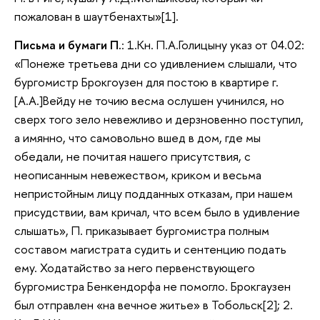
пожалован в шаутбенахты»[1].
Письма и бумаги П.
: 1.Кн. П.А.Голицыну указ от 04.02:
«Понеже третьева дни со удивлением слышали, что
бургомистр Брокгоузен для постою в квартире г.
[А.А.]Вейду не точию весма ослушен учинился, но
сверх того зело невежливо и дерзновенно поступил,
а имянно, что самовольно вшед в дом, где мы
обедали, не почитая нашего присутствия, с
неописанным невежеством, криком и весьма
непристойным лицу подданных отказам, при нашем
присудствии, вам кричал, что всем было в удивление
слышать», П. приказывает бургомистра полным
составом магистрата судить и сентенцию подать
ему. Ходатайство за него первенствующего
бургомистра Бенкендорфа не помогло. Брокгаузен
был отправлен «на вечное житье» в Тобольск[2]; 2.