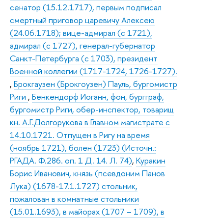
сенатор (15.12.1717), первым подписал
смертный приговор царевичу Алексею
(24.06.1718); вице-адмирал (с 1721),
адмирал (с 1727), генерал-губернатор
Санкт-Петербурга (с 1703), президент
Военной коллегии (1717-1724, 1726-1727).
,
Брокгаузен (Брокгоузен) Пауль, бургомистр
Риги
,
Бенкендорф Иоганн, фон, бургграф,
бургомистр Риги, обер-инспектор, товарищ
кн. А.Г.Долгорукова в Главном магистрате с
14.10.1721. Отпущен в Ригу на время
(ноябрь 1721), болен (1723) (Источн.:
РГАДА. Ф.286. оп. 1 Д. 14. Л. 74)
,
Куракин
Борис Иванович, князь (псевдоним Панов
Лука) (1678-17.1.1727) стольник,
пожалован в комнатные стольники
(15.01.1693), в майорах (1707 – 1709), в