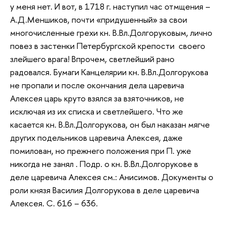
у меня нет. И вот, в 1718 г. наступил час отмщения –
А.Д.Меншиков, почти «придушенный» за свои
многочисленные грехи кн. В.Вл.Долгоруковым, лично
повез в застенки Петербургской крепости своего
злейшего врага! Впрочем, светлейший рано
радовался. Бумаги Канцелярии кн. В.Вл.Долгорукова
не пропали и после окончания дела царевича
Алексея царь круто взялся за взяточников, не
исключая из их списка и светлейшего. Что же
касается кн. В.Вл.Долгорукова, он был наказан мягче
других подельников царевича Алексея, даже
помилован, но прежнего положения при П. уже
никогда не занял . Подр. о кн. В.Вл.Долгорукове в
деле царевича Алексея см.: Анисимов. Документы о
роли князя Василия Долгорукова в деле царевича
Алексея. С. 616 – 636.