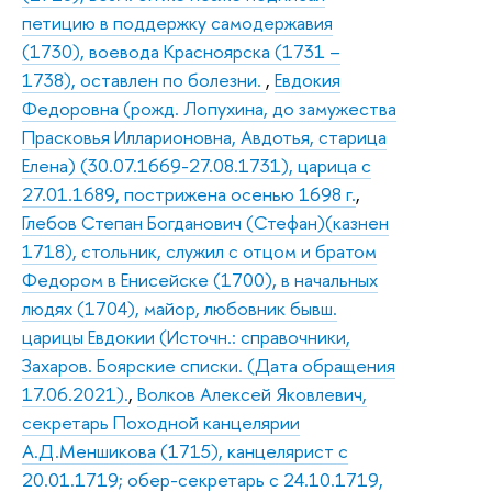
петицию в поддержку самодержавия
(1730), воевода Красноярска (1731 –
1738), оставлен по болезни.
,
Евдокия
Федоровна (рожд. Лопухина, до замужества
Прасковья Илларионовна, Авдотья, старица
Елена) (30.07.1669-27.08.1731), царица с
27.01.1689, пострижена осенью 1698 г.
,
Глебов Степан Богданович (Стефан)(казнен
1718), стольник, служил с отцом и братом
Федором в Енисейске (1700), в начальных
людях (1704), майор, любовник бывш.
царицы Евдокии (Источн.: справочники,
Захаров. Боярские списки. (Дата обращения
17.06.2021).
,
Волков Алексей Яковлевич,
секретарь Походной канцелярии
А.Д.Меншикова (1715), канцелярист с
20.01.1719; обер-секретарь с 24.10.1719,