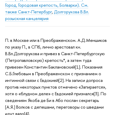
Город, Городовая крепость, Болварки). См.
также Санкт-Петербург
,
Долгорукова В.Вл.
розыскная канцелярия
П. в Москве или в Преображенском. А.Д.Меншиков
по указу П., в СПб, лично арестовал кн.
В.Вл.Долгорукова и привез в Санкт-Петербургскую
(Петропавловскую) крепость*, а затем туда
привезен Константин Баклановский[1]. Показания
С.Б.Глебовым в Преображенском с признанием о
интимной связи с Евдокией[2]. На записи допроса
против некоторых пунктов отмечено «Запирается»,
хотя о «блудном деле» с Евдокией признался[3]. По
сведениям Якоба де Би в Або послан секретарь
[А.Я.] Волков с депешами, переговоры со шведами
идут вяло[4].