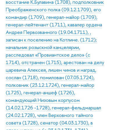
восстание К.Булавина (1708), подполковник
Преображенского полка (09.12.1709), его
командир (1709), генерал-майор (1709),
генерал-лейтенант (1711), кавалер ордена
Андрея Первозванного (19.04.1711), ,
записан к поселению на Котлине. (1712);
начальник розыскной канцелярии,
расследовал «Провиантское дело» (с
1714), отстранен (1715), арестован на делу
царевича Алексея, лишен чинов и наград,
сослан (1718), помилован (07.05.1724),
полковник (23.12.1724), генерал-майор
(1725), генерал-аншеф (1726),
командующий Низовым корпусом
(14.02.1726 -1728), генерал-фельдмаршал
(24.02.1728), член Верховного тайного
совета (1728), сенатор (04.03.1730), в