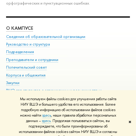
орфографических и пунктуационных ошибках.
О КАМПУСЕ
ОБ
Сведения об образовательной организации
Мер
Руководство и структура
Мер
Подразделения
Дов
Преподаватели и сотрудники
Ол
Попечительский совет
При
Корпуса и общежития
При
Закупки
Ди
ВШЭ для студентов с ограниченными возможностями
До
здоровья и инвалидностью
Ас
Мы используем файлы cookies для улучшения работы сайта
Версия для слабовидящих
НИУ ВШЭ и большего удобства его использования. Более
Обр
подробную информацию об использовании файлов cookies
Единая платежная страница
можно найти
здесь
, наши правила обработки персональных
данных –
здесь
. Продолжая пользоваться сайтом, вы
✖
Редактору
подтверждаете, что были проинформированы об
© НИУ ВШЭ 1993–2026
Адреса и контакты
Условия использования
использовании файлов cookies сайтом НИУ ВШЭ и согласны