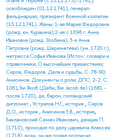
опале и тюрьме (с 23.12.1731-1741),
освобожден (01.12.1741), генерал-
фельдмаршал, президент Военной коллегии
(15.12.1741). Жены: 1-ая Мария Федоровна
(рожд. кн. Куракина);2-ая с 1696 г. Анна
Ивановна (рожд. Злобина); 3-я Анна
Петровна (рожд. Шереметева) (ум. 1720 г.),
метресса Софья Иванова (Источ.: словари и
справочники; О высочайших пришествиях;
Серов, Федоров. Дела и судьбы. С. 78-90;
Анисимов. Документы о роли; ДПС. 2-2. С.
106)
,
Би Якоб (Деби, Bie Jacob de) (1681 -
после 1720), де, барон, голландский
дипломат
,
Устрялов Н.Г., историк
,
Серов
Д.О., историк
,
Анисимов Е.В., историк
,
Баклановский Семен Иванович, денщик П.
(1710), проходил по делу царевича Алексея
(1718), возм. он же позже подписал