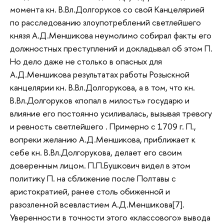
момента кн. В.Вл.Долгоруков со свой Канцелярией
по расследованию злоупотреблений светлейшего
князя А.Д.Меншикова неумолимо собирал факты его
должностных преступлений и докладывал об этом П.
Но дело даже не столько в опасных для
А.Д.Меншикова результатах работы Розыскной
канцелярии кн. В.Вл.Долгорукова, а в том, что кн.
В.Вл.Долгоруков «попал в милость» государю и
влияние его постоянно усиливалась, вызывая тревогу
и ревность светлейшего . Примерно с 1709 г. П.,
вопреки желанию А.Д.Меншикова, приближает к
себе кн. В.Вл.Долгорукова, делает его своим
доверенным лицом. П.П.Бушкович видел в этом
политику П. на сближение после Полтавы с
аристократией, ранее столь обиженной и
разозленной всевластием А.Д.Меншикова[7].
Уверенности в точности этого «классового» вывода