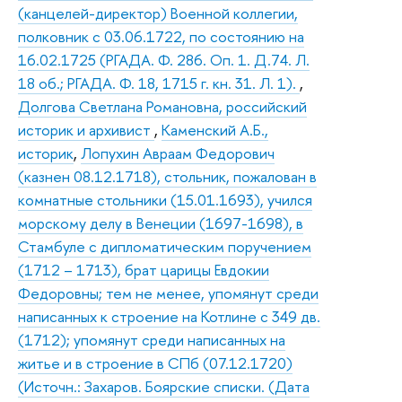
(канцелей-директор) Военной коллегии,
полковник с 03.06.1722, по состоянию на
16.02.1725 (РГАДА. Ф. 286. Оп. 1. Д.74. Л.
18 об.; РГАДА. Ф. 18, 1715 г. кн. 31. Л. 1).
,
Долгова Светлана Романовна, российский
историк и архивист
,
Каменский А.Б.,
историк
,
Лопухин Авраам Федорович
(казнен 08.12.1718), стольник, пожалован в
комнатные стольники (15.01.1693), учился
морскому делу в Венеции (1697-1698), в
Стамбуле с дипломатическим поручением
(1712 – 1713), брат царицы Евдокии
Федоровны; тем не менее, упомянут среди
написанных к строение на Котлине с 349 дв.
(1712); упомянут среди написанных на
житье и в строение в СПб (07.12.1720)
(Источн.: Захаров. Боярские списки. (Дата