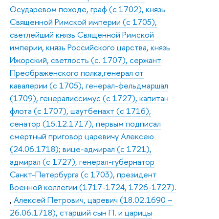
Осударевом походе, граф (с 1702), князь
Священной Римской империи (с 1705),
светлейший князь Священной Римской
империи, князь Российского царства, князь
Ижорский, светлость (с. 1707), сержант
Преображенского полка,генерал от
кавалерии (с 1705), генерал-фельдмаршал
(1709), генералиссимус (с 1727), капитан
флота (с 1707), шаутбенахт (с 1716),
сенатор (15.12.1717), первым подписал
смертный приговор царевичу Алексею
(24.06.1718); вице-адмирал (с 1721),
адмирал (с 1727), генерал-губернатор
Санкт-Петербурга (с 1703), президент
Военной коллегии (1717-1724, 1726-1727).
,
Алексей Петрович, царевич (18.02.1690 –
26.06.1718), старший сын П. и царицы