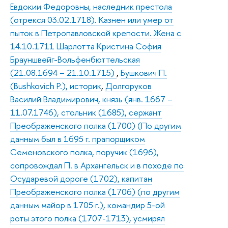
Евдокии Федоровны, наследник престола
(отрекся 03.02.1718). Казнен или умер от
пыток в Петропавловской крепости. Жена с
14.10.1711 Шарлотта Кристина София
Брауншвейг-Вольфенбюттельская
(21.08.1694 – 21.10.1715)
,
Бушкович П.
(Bushkovich P.), историк
,
Долгоруков
Василий Владимирович, князь (янв. 1667 –
11.07.1746), стольник (1685), сержант
Преображенского полка (1700) (По другим
данным был в 1695 г. прапорщиком
Семеновского полка, поручик (1696),
сопровождал П. в Архангельск и в походе по
Осударевой дороге (1702), капитан
Преображенского полка (1706) (по другим
данным майор в 1705 г.), командир 5-ой
роты этого полка (1707-1713), усмирял