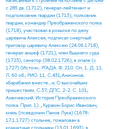
написанных к строение на Котлине с детьми
с 285 дв. (1712), генерал-лейтенант и
подполковник гвардии (1713), полковник
гвардии, командир Преображенского полка
(1718), участвовал в розыске по делу
царевича Алексея, подписал смертный
приговор царевичу Алексею (24.06.1718),
генерал-аншеф (1721), член Вышнего суда
(1723), сенатор (08.02.1726), в опале (с
1727) (Источн.: РГАДА. Ф. 210. Оп. 1. Д. 11.
Л. 60 об.; РИО. 11. С.431;Анисимов.
«Барабанил вместе…»; О высочайших
пришествиях. С.37; ДПС. 2-2. С. 101;
Азанчевский. История Преображенского
полка. Прил. 1).
,
Куракин Борис Иванович,
князь (псевдоним Панов Лука) (1678-
17.1.1727) стольник, пожалован в
комнатные стольники (15.01.1693), в