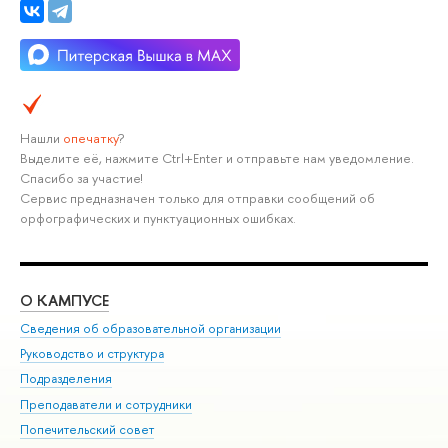
Нашли
опечатку
?
Выделите её, нажмите Ctrl+Enter и отправьте нам уведомление.
Спасибо за участие!
Сервис предназначен только для отправки сообщений об
орфографических и пунктуационных ошибках.
О КАМПУСЕ
ОБ
Сведения об образовательной организации
Мер
Руководство и структура
Мер
Подразделения
Дов
Преподаватели и сотрудники
Ол
Попечительский совет
При