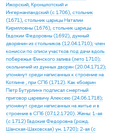
Ижорский, Кроншлотский и
Ингерманландский (с 1706), стольник
(1671), стольник царицы Наталии
Кирилловны (1676), стольник царицы
Евдокии Федоровны (1692), думный
дворянин из стольников (12.04.1710); член
комисси по описи участков под дачи вдоль
побережья Финского залива (лето 1710);
окольничий из думных дворян (20.04.1712);
упомянут среди написанных к строение на
Котлине , при СПб (1712). Как «боярин
Петр Бутурлин» подписал смертный
приговор царевичу Алексею (24.06.1718);
упомянут среди написанных на житье и в
строение в СПб (07.12.1720). Жены: 1-ая
(с 1712) Евдокия Федоровна (рожд.
Шанская-Шаховская) ум. 1720); 2-ая (с