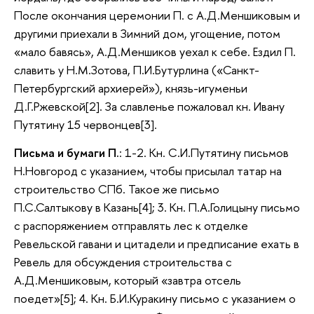
После окончания церемонии П. с А.Д.Меншиковым и
другими приехали в Зимний дом, угощение, потом
«мало бавясь», А.Д.Меншиков уехал к себе. Ездил П.
славить у Н.М.Зотова, П.И.Бутурлина («Санкт-
Петербургский архиерей»), князь-игуменьи
Д.Г.Ржевской[2]. За славленье пожаловал кн. Ивану
Путятину 15 червонцев[3].
Письма и бумаги П.
: 1-2. Кн. С.И.Путятину письмов
Н.Новгород с указанием, чтобы присылал татар на
строительство СПб. Такое же письмо
П.С.Салтыкову в Казань[4]; 3. Кн. П.А.Голицыну письмо
с распоряжением отправлять лес к отделке
Ревельской гавани и цитадели и предписание ехать в
Ревель для обсуждения строительства с
А.Д.Меншиковым, который «завтра отсель
поедет»[5]; 4. Кн. Б.И.Куракину письмо с указанием о