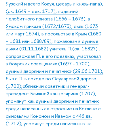
Яузский и всего Кокуя, цесарь и князь-папа),
(ок. 1649 – дек. 1717), подьячий
Челобитного приказа (1656 – 1673), в
Ямском приказе (1672/1673), дьяк (1673
или март 1674), в посольстве в Крым (1680
– 1681 или 1688/89); пожалован в думные
дьяки (01.11.1682) учитель П.(ок. 1682?) ,
сопровождал П. в его поездках, участвовал
в боярских совещаниях (1697 - 1700),
думный дворянин и печатник» (29.06.1701),
был с П. в походе по Осударевой дороге
(1702);«ближний советник и генерал-
президент Ближней канцелярии» (1707),
упомянут как думный дворянин и печатник
среди написанных к строение на Котлине с
сыновьями Кононом и Иваном с 446 дв.
(1712); упомянут среди написанных на