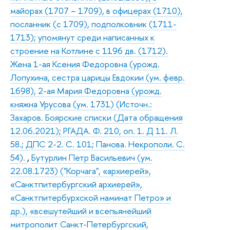
майорах (1707 – 1709), в офицерах (1710),
посланник (с 1709), подполковник (1711-
1713); упомянут среди написанных к
строение на Котлине с 1196 дв. (1712).
Жена 1-ая Ксения Федоровна (урожд.
Лопухина, сестра царицы Евдокии (ум. февр.
1698), 2-ая Мария Федоровна (урожд.
княжна Урусова (ум. 1731) (Источн.:
Захаров. Боярские списки (Дата обращения
12.06.2021); РГАДА. Ф. 210, оп. 1. Д 11. Л.
58.; ДПС 2-2. С. 101; Панова. Некрополи. С.
54).
,
Бутурлин Петр Васильевич (ум.
22.08.1723) ("Корчага", «архиерей»,
«Санктпитербургский архиерей»,
«Санктпитербурхской наминат Петро» и
др.), «всешутейший и всепьянейший
митрополит Санкт-Петербургский,