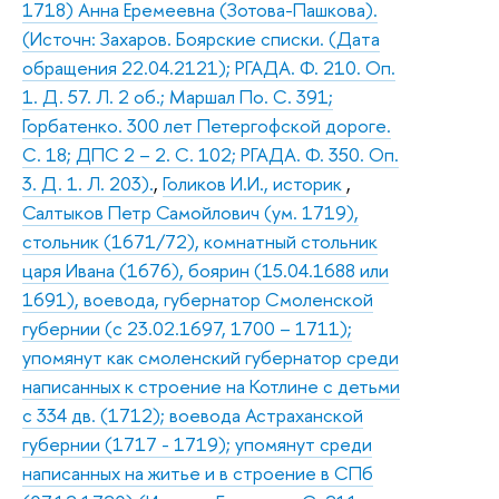
1718) Анна Еремеевна (Зотова-Пашкова).
(Источн: Захаров. Боярские списки. (Дата
обращения 22.04.2121); РГАДА. Ф. 210. Оп.
1. Д. 57. Л. 2 об.; Маршал По. С. 391;
Горбатенко. 300 лет Петергофской дороге.
С. 18; ДПС 2 – 2. С. 102; РГАДА. Ф. 350. Оп.
3. Д. 1. Л. 203).
,
Голиков И.И., историк
,
Салтыков Петр Самойлович (ум. 1719),
стольник (1671/72), комнатный стольник
царя Ивана (1676), боярин (15.04.1688 или
1691), воевода, губернатор Смоленской
губернии (с 23.02.1697, 1700 – 1711);
упомянут как смоленский губернатор среди
написанных к строение на Котлине с детьми
с 334 дв. (1712); воевода Астраханской
губернии (1717 - 1719); упомянут среди
написанных на житье и в строение в СПб