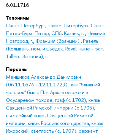
6.01.1716
Топонимы
Санкт-Петербург; также: Питербурх. Санкт-
Петер-Бурх. Питер, СПб
,
Казань, г.
,
Нижний
Новгород, г.
,
Франция (Вранции)
,
Ревель
(Колывань, нем. и шведск. Reval, ныне – эст.
Tallinn. Эстония), г.
Персоны
Меншиков Александр Данилович
(06.11.1673 – 12.11.1729) , как "ближний
человек" был с П. в Архангельске и в
Осударевом походе, граф (с 1702), князь
Священной Римской империи (с 1705),
светлейший князь Священной Римской
империи, князь Российского царства, князь
Ижорский, светлость (с. 1707), сержант