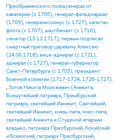
Преображенского полка,генерал от
кавалерии (с 1705), генерал-фельдмаршал
(1709), генералиссимус (с 1727), капитан
флота (с 1707), шаутбенахт (с 1716),
сенатор (15.12.1717), первым подписал
смертный приговор царевичу Алексею
(24.06.1718); вице-адмирал (с 1721),
адмирал (с 1727), генерал-губернатор
Санкт-Петербурга (с 1703), президент
Военной коллегии (1717-1724, 1726-1727).
,
Зотов Никита Моисеевич (Аникита,
Всешутейший патриарх, Прешбурский
патриарх, святейший Ианикит, Святейший,
святейший Ианикит, князь-папа, кнес-папа,
святейший Аникита и Студеной епархии
владыко, патриарх Пресбурский, Кокуйский
и Всеязский, патриарх Пресбургский,