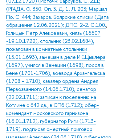
(07.12.1720) (Источн: Барсуков. С. 211;
(РГАДА. Ф. 350. Оп. 3. Д. 1. Л. 203; Маршал
По. С. 444; Захаров. Боярские списки (Дата
обращения 12.06.2021); ДПС. 2-2. С.100.
,
Голицын Петр Алексеевич, князь (1660?
-19.10.1722), стольник (23.02.1684),
пожалован в комнатные стольники
(15.01.1693), замешан в деле И.Е.Цыклера
(1697), учился в Венеции (1698), посол в
Вене (1701-1706), воевода Архангельска
(1708 – 1710), кавалер ордена Андрея
Первозванного (14.06.1710), сенатор
(22.02.1711); записан к поселению на
Котлине с 642 дв., в СПб (1712); обер-
комендант московского гарнизона
(16.01.1712), губернатор Риги (1713-
1719), подписал смертный приговор
царевичу Алексею (24.06.1718), губернатор