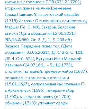
житье и в строение в СПб (07.12.1720) ;
вторично женат на Анне Еремеевне
(рожд.Пашковой) на шутовской свадьбе
(1715) Источн.: О высочайших пришествиях;
Маршал По. С. 408; Захаров. Боярские
списки (Дата обращения 12.06.2021);
РГАДА.Ф.350. Оп. 3. Д. 1. Л. 203 об.;
Захаров. Разрядные повестки. (Дата
обращения 03.06.2021); ДПС 2-2. С. 101;
ДР. 4. Стб. 624)
,
Бутурлин Иван Меньшой
Иванович (24.07.1661 – 31.12.1738),
стольник, потешный, премьер-майор (1687),
пожалован в комнатные стольники
(15.01.1693), сопровождал как спальник П.
в Архангельск (1693), генерал-майор
(1700), в шведском плену (с 1700),
обменен (1710); упомянут среди