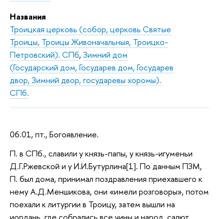
Названия
Троицкая церковь (собор, церковь Святые
Троицы, Троицы Живоначальныя, Троицко-
Петровский). СПб
,
Зимний дом
(Государский дом, Государев дом, Государев
двор, Зимний двор, государевы хоромы).
СПб.
06.01, пт., Богоявление.
П. в СПб., славили у князь-папы, у князь-игуменьи
Д.Г.Ржевской и у И.И.Бутурлина[1]. По данным ПЗМ,
П. был дома, принимал поздравления приехавшего к
нему А.Д.Меншикова, они «имели розговоры», потом
поехали к литургии в Троицу, затем вышли на
иордань, где собрались все чины и народ, салют.