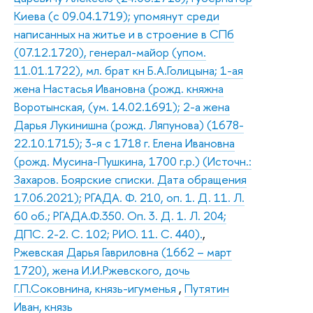
Киева (с 09.04.1719); упомянут среди
написанных на житье и в строение в СПб
(07.12.1720), генерал-майор (упом.
11.01.1722), мл. брат кн Б.А.Голицына; 1-ая
жена Настасья Ивановна (рожд. княжна
Воротынская, (ум. 14.02.1691); 2-а жена
Дарья Лукинишна (рожд. Ляпунова) (1678-
22.10.1715); 3-я с 1718 г. Елена Ивановна
(рожд. Мусина-Пушкина, 1700 г.р.) (Источн.:
Захаров. Боярские списки. Дата обращения
17.06.2021); РГАДА. Ф. 210, оп. 1. Д. 11. Л.
60 об.; РГАДА.Ф.350. Оп. 3. Д. 1. Л. 204;
ДПС. 2-2. С. 102; РИО. 11. С. 440).
,
Ржевская Дарья Гавриловна (1662 – март
1720), жена И.И.Ржевского, дочь
Г.П.Соковнина, князь-игуменья
,
Путятин
Иван, князь