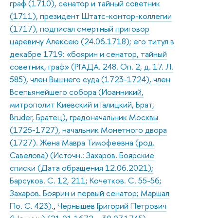
граф (1710), сенатор и тайный советник
(1711), президент Штатс-контор-коллегии
(1717), подписал смертный приговор
царевичу Алексею (24.06.1718); его титул в
декабре 1719: «боярин и сенатор, тайный
советник, граф» (РГАДА. 248. Оп. 2, д. 17. Л.
585), член Вышнего суда (1723-1724), член
Всепьянейшего собора (Иоанникий,
митрополит Киевский и Галицкий, Брат,
Bruder, Братец), градоначальник Москвы
(1725-1727), начальник Монетного двора
(1727). Жена Мавра Тимофеевна (род.
Савелова) (Источн.: Захаров. Боярские
списки (Дата обращения 12.06.2021);
Барсуков. С. 12, 211; Кочетков. С. 55-56;
Захаров. Боярин и первый сенатор; Маршал
По. С. 423).
,
Чернышев Григорий Петрович