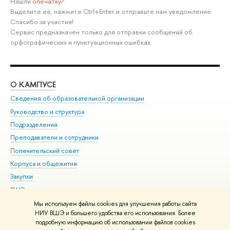
Нашли
опечатку
?
Выделите её, нажмите Ctrl+Enter и отправьте нам уведомление.
Спасибо за участие!
Сервис предназначен только для отправки сообщений об
орфографических и пунктуационных ошибках.
О КАМПУСЕ
ОБ
Сведения об образовательной организации
Мер
Руководство и структура
Мер
Подразделения
Дов
Преподаватели и сотрудники
Ол
Попечительский совет
При
Корпуса и общежития
При
Закупки
Ди
ВШЭ для студентов с ограниченными возможностями
До
здоровья и инвалидностью
Ас
Мы используем файлы cookies для улучшения работы сайта
Версия для слабовидящих
НИУ ВШЭ и большего удобства его использования. Более
Обр
подробную информацию об использовании файлов cookies
Единая платежная страница