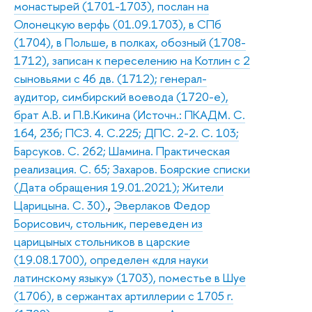
монастырей (1701-1703), послан на
Олонецкую верфь (01.09.1703), в СПб
(1704), в Польше, в полках, обозный (1708-
1712), записан к переселению на Котлин с 2
сыновьями с 46 дв. (1712); генерал-
аудитор, симбирский воевода (1720-е),
брат А.В. и П.В.Кикина (Источн.: ПКАДМ. С.
164, 236; ПСЗ. 4. С.225; ДПС. 2-2. С. 103;
Барсуков. С. 262; Шамина. Практическая
реализация. С. 65; Захаров. Боярские списки
(Дата обращения 19.01.2021); Жители
Царицына. С. 30).
,
Эверлаков Федор
Борисович, стольник, переведен из
царицыных стольников в царские
(19.08.1700), определен «для науки
латинскому языку» (1703), поместье в Шуе
(1706), в сержантах артиллерии с 1705 г.