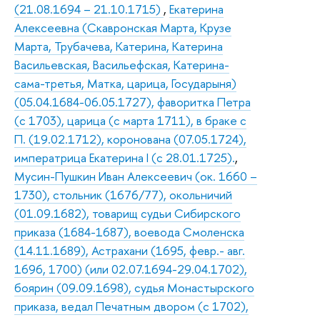
(21.08.1694 – 21.10.1715)
,
Екатерина
Алексеевна (Скавронская Марта, Крузе
Марта, Трубачева, Катерина, Катерина
Васильевская, Васильефская, Катерина-
сама-третья, Матка, царица, Государыня)
(05.04.1684-06.05.1727), фаворитка Петра
(с 1703), царица (с марта 1711), в браке с
П. (19.02.1712), коронована (07.05.1724),
императрица Екатерина I (с 28.01.1725).
,
Мусин-Пушкин Иван Алексеевич (ок. 1660 –
1730), стольник (1676/77), окольничий
(01.09.1682), товарищ судьи Сибирского
приказа (1684-1687), воевода Смоленска
(14.11.1689), Астрахани (1695, февр.- авг.
1696, 1700) (или 02.07.1694-29.04.1702),
боярин (09.09.1698), судья Монастырского
приказа, ведал Печатным двором (с 1702),