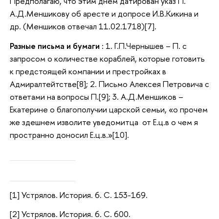
Предполагаю, что этим днем датирован указ П.
А.Д.Меншикову об аресте и допросе И.В.Кикина и
др. (Меншиков отвечал 11.02.1718)[7].
Разные письма и бумаги :
1. Г.П.Чернышев – П. с
запросом о количестве кораблей, которые готовить
к предстоящей компании и престройках в
Адмиралтейтстве[8]; 2. Письмо Алексея Петровича с
ответами на вопросы П.[9]; 3. А.Д.Меншиков –
Екатерине о благополучии царской семьи, «о прочем
же здешнем изволите уведомитца от Е.ц.в о чем я
пространно доносил Е.ц.в.»[10].
[1] Устрялов. История. 6. С. 153-169.
[2] Устрялов. История. 6. С. 600.