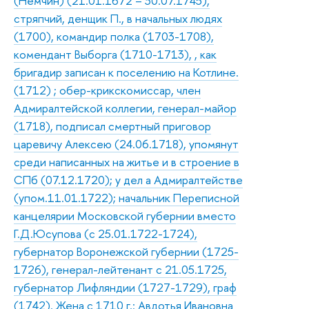
(Немчин) (21.01.1672 – 30.07.1745),
стряпчий, денщик П., в начальных людях
(1700), командир полка (1703-1708),
комендант Выборга (1710-1713), , как
бригадир записан к поселению на Котлине.
(1712) ; обер-крикскомиссар, член
Адмиралтейской коллегии, генерал-майор
(1718), подписал смертный приговор
царевичу Алексею (24.06.1718), упомянут
среди написанных на житье и в строение в
СПб (07.12.1720); у дел а Адмиралтействе
(упом.11.01.1722); начальник Переписной
канцелярии Московской губернии вместо
Г.Д.Юсупова (с 25.01.1722-1724),
губернатор Воронежской губернии (1725-
1726), генерал-лейтенант с 21.05.1725,
губернатор Лифляндии (1727-1729), граф
(1742). Жена с 1710 г.: Авдотья Ивановна