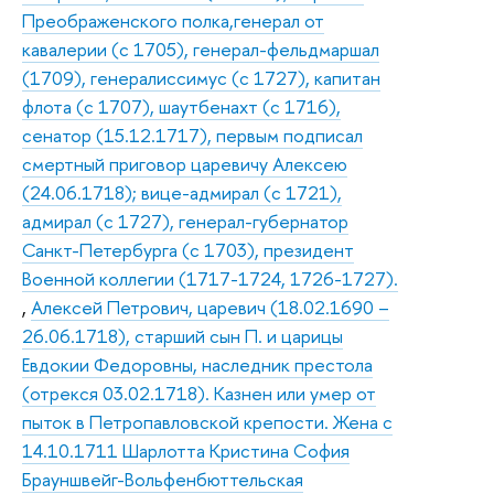
Преображенского полка,генерал от
кавалерии (с 1705), генерал-фельдмаршал
(1709), генералиссимус (с 1727), капитан
флота (с 1707), шаутбенахт (с 1716),
сенатор (15.12.1717), первым подписал
смертный приговор царевичу Алексею
(24.06.1718); вице-адмирал (с 1721),
адмирал (с 1727), генерал-губернатор
Санкт-Петербурга (с 1703), президент
Военной коллегии (1717-1724, 1726-1727).
,
Алексей Петрович, царевич (18.02.1690 –
26.06.1718), старший сын П. и царицы
Евдокии Федоровны, наследник престола
(отрекся 03.02.1718). Казнен или умер от
пыток в Петропавловской крепости. Жена с
14.10.1711 Шарлотта Кристина София
Брауншвейг-Вольфенбюттельская