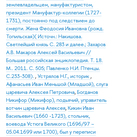
землевладельцем, мануфактуристом,
президент Мануфактур-коллегии (1727-
1731), постоянно под следствием до
смерти. Жена Феодосия Ивановна (рожд.
Топильская)( Источн.: Накишова.
Светлейший князь С. 283 и далее.; Захаров
А.В. Макаров Алексей Васильевич //
Большая российская энциклопедия. Т. 18.
М.. 2011. С. 505; Павленко Н.И. Птенцы.
С.233-308).
,
Устрялов Н.Г., историк
,
Афанасьев Иван Меньшой (Младшой), слуга
царевича Алексея Петровича
,
Богданов
Никифор (Микифор), подьячий, управитель
вотчин царевича Алексея
,
Кикин Иван
Васильевич (1660 -1723), стольник,
воевода Устюга Великого (1696/97 –
05.04.1699 или 1700), был у переписи