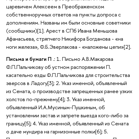
царевичем Алексеем в Преображенском
собственноручных ответов на пункты допроса с
дополнениям. Названы им были основные советники
(сообщники)[1]. Арест в СПб Ивана Меньшова
Афанасьева, стряпчего Никифора Богданова - «на
ноги железа», Ф.Б.Эверлакова - «наложены цепи»[2].
Письма и бумаги П
.: 1. Письмо А.В.Макарова
Ф.П.Пальчикову об устном распоряжении П.
касательно езды Ф.П.Пальчикова для строительства
эверсов в Ладогу[3]; 2. Указ именной, объявленный
из Сената, о производстве запрещенных ранее узких
холстов по-прежнему[4]; 3. Указ именной,
объявленный И.А.Мусиным-Пушкиным, об
установлении застав и запрете выезда кого-либо за
границу[5]; 4. Указ именной, объявленный из Сената
о даче мундира на гарнизонные полки[6]; 5.