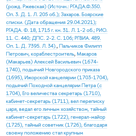
(рожд. Ржевская) (Источн.: РГАДА.Ф.350.
Оп. 3. Д. 1. Л. 205 об.); Захаров. Боярские
списки. (Дата обращения 29.04.2021);
РГАДА. Ф. 18, 1715 г. кн. 31. Л. 1-2 об.; РИО.
11. С. 440; ДПС. 2-2. С. 106; РГВИА. 489.
Оп. 1. Д. 7395. Л. 34).
,
Пальчиков Филипп
Петрович, кораблестроитель
,
Макаров
(Макарьев) Алексей Васильевич (1674-
1740), подьячий Новгородского приказа
(1695), Ижорской канцелярии (1703-1704),
подьячий Походной канцелярии Петра (с
1704), Его величества секретарь (1710),
кабинет-секретарь (1711), вел переписку
царя, ведал его личным хозяйством, тайный
кабинет-секретарь (1722), генерал-майор
(1725), тайный советник (1726), благодаря
своему положению стал крупным