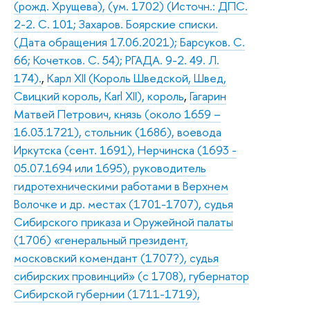
(рожд. Хрущева), (ум. 1702) (Источн.: ДПС.
2-2. С. 101; Захаров. Боярские списки.
(Дата обращения 17.06.2021); Барсуков. С.
66; Кочетков. С. 54); РГАДА. 9-2. 49. Л.
174).
,
Карл XII (Король Шведской, Швед,
Свицкий король, Karl XII), король
,
Гагарин
Матвей Петрович, князь (около 1659 –
16.03.1721), стольник (1686), воевода
Иркутска (сент. 1691), Нерчинска (1693 -
05.07.1694 или 1695), руководитель
гидротехническими работами в Верхнем
Волочке и др. местах (1701-1707), судья
Сибирского приказа и Оружейной палаты
(1706) «генеральный президент,
московский комендант (1707?), судья
сибирских провинций» (с 1708), губернатор
Сибирской губернии (1711-1719),