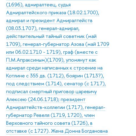
(1696), адмиралтеец, судья
Адмиралтейского приказа (18.02.1700),
адмирал и президент Адмиралтейств
(08.03.1707), генерал-адмирал,
действительный тайный советник (май
1709), генерал-губернатор Азова (май 1709
или 06.02.1710 - 1719), граф (вместе с
П.М.Апраксиным)(1709), упомянут как
адмирал среди написанных к строение на
Котлине с 355 дв. (1712), боярин (1713?),
под следствием (1714), сенатор (с 1717),
подписал смертный приговор царевичу
Алексею (24.06.1718); президент
Адмиралтейств-коллегии (1717), генерал-
губернатор Ревеля (1719, 1720), член
Верховного тайного совета (1726), в
отставке (с 1727). Жена Домна Богдановна