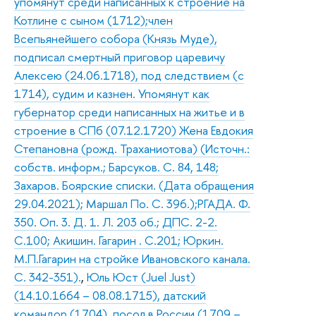
упомянут среди написанных к строение на
Котлине с сыном (1712);член
Всепьянейшего собора (Князь Муде),
подписал смертный приговор царевичу
Алексею (24.06.1718), под следствием (с
1714), судим и казнен. Упомянут как
губернатор среди написанных на житье и в
строение в СПб (07.12.1720) Жена Евдокия
Степановна (рожд. Траханиотова) (Источн.:
собств. информ.; Барсуков. С. 84, 148;
Захаров. Боярские списки. (Дата обращения
29.04.2021); Маршал По. С. 396.);РГАДА. Ф.
350. Оп. 3. Д. 1. Л. 203 об.; ДПС. 2-2.
С.100; Акишин. Гагарин . С.201; Юркин.
М.П.Гагарин на стройке Ивановского канала.
С. 342-351).
,
Юль Юст (Juel Just)
(14.10.1664 – 08.08.1715), датский
командор (1704), посол в России (1709 –