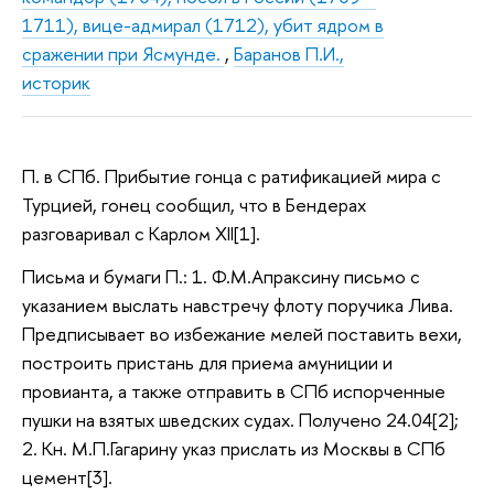
1711), вице-адмирал (1712), убит ядром в
сражении при Ясмунде.
,
Баранов П.И.,
историк
П. в СПб. Прибытие гонца с ратификацией мира с
Турцией, гонец сообщил, что в Бендерах
разговаривал с Карлом XII[1].
Письма и бумаги П.: 1. Ф.М.Апраксину письмо с
указанием выслать навстречу флоту поручика Лива.
Предписывает во избежание мелей поставить вехи,
построить пристань для приема амуниции и
провианта, а также отправить в СПб испорченные
пушки на взятых шведских судах. Получено 24.04[2];
2. Кн. М.П.Гагарину указ прислать из Москвы в СПб
цемент[3].