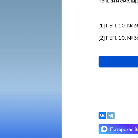
пеньки и смолы[
[1] ПБП. 10. № 3
[2] ПБП. 10. № 3