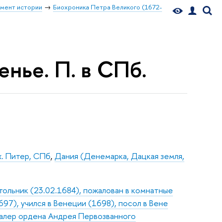
мент истории
Биохроника Петра Великого (1672-
нье. П. в СПб.
х. Питер, СПб
,
Дания (Денемарка, Дацкая земля,
тольник (23.02.1684), пожалован в комнатные
697), учился в Венеции (1698), посол в Вене
валер ордена Андрея Первозванного