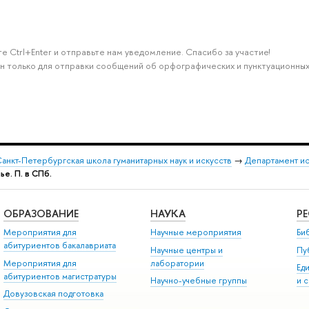
е Ctrl+Enter и отправьте нам уведомление. Спасибо за участие!
н только для отправки сообщений об орфографических и пунктуационных
анкт-Петербургская школа гуманитарных наук и искусств
→
Департамент и
е. П. в СПб.
ОБРАЗОВАНИЕ
НАУКА
Р
Мероприятия для
Научные мероприятия
Би
абитуриентов бакалавриата
Научные центры и
Пу
Мероприятия для
лаборатории
Ед
абитуриентов магистратуры
Научно-учебные группы
и 
Довузовская подготовка