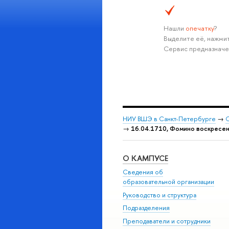
Нашли
опечатку
?
Выделите её, нажмит
Сервис предназначе
НИУ ВШЭ в Санкт-Петербурге
→
С
→
16.04.1710, Фомино воскресень
О КАМПУСЕ
Сведения об
образовательной организации
Руководство и структура
Подразделения
Преподаватели и сотрудники