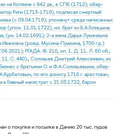
ию на Котлине с 642 дв., в СПб (1712); обер-
натор Риги (1713-1719), подписал смертный
иева (с 09.04.1719); упомянут среди написанных
р (упом. 11.01.1722), мл. брат кн Б.А.Голицына;
я, (ум. 14.02.1691); 2-а жена Дарья Лукинишна
на Ивановна (рожд. Мусина-Пушкина, 1700 г.р.)
6.2021); РГАДА. Ф. 210, оп. 1. Д. 11. Л. 60 об.;
 11. С. 440).
,
Соловьев Дмитрий Алексеевич, из
бизнес с братьями О. и Ф.А.Соловьевыми, обер-
А.Курбатовым, по его доносу 1716 г. арестован,
 в Главный магистрат с 21.03.1722, барон
)
тчан о покупке и посылке в Данию 20 тыс. пудов