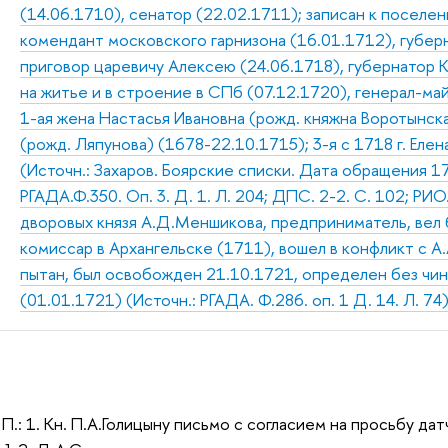
(14.06.1710), сенатор (22.02.1711); записан к поселен
комендант московского гарнизона (16.01.1712), губер
приговор царевичу Алексею (24.06.1718), губернатор К
на житье и в строение в СПб (07.12.1720), генерал-майо
1-ая жена Настасья Ивановна (рожд. княжна Воротынска
(рожд. Ляпунова) (1678-22.10.1715); 3-я с 1718 г. Еле
(Источн.: Захаров. Боярские списки. Дата обращения 17.0
РГАДА.Ф.350. Оп. 3. Д. 1. Л. 204; ДПС. 2-2. С. 102; РИО.
дворовых князя А.Д.Меншикова, предприниматель, вел 
комиссар в Архангельске (1711), вошел в конфликт с А.
пытан, был освобожден 21.10.1721, определен без чина
(01.01.1721) (Источн.: РГАДА. Ф.286. оп. 1 Д. 14. Л. 74
П.: 1. Кн. П.А.Голицыну письмо с согласием на просьбу да