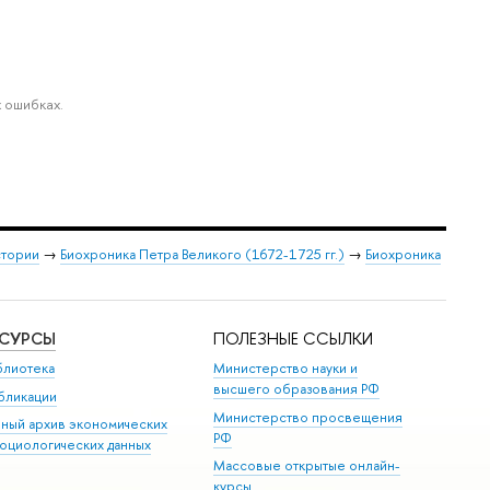
 ошибках.
стории
→
Биохроника Петра Великого (1672-1725 гг.)
→
Биохроника
ЕСУРСЫ
ПОЛЕЗНЫЕ ССЫЛКИ
блиотека
Министерство науки и
высшего образования РФ
бликации
Министерство просвещения
иный архив экономических
РФ
социологических данных
Массовые открытые онлайн-
курсы