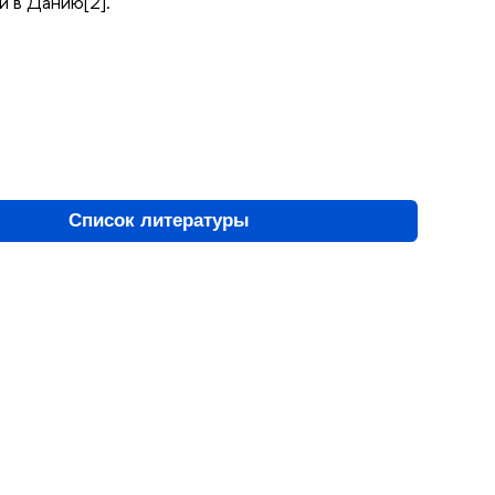
и в Данию[2].
Список литературы