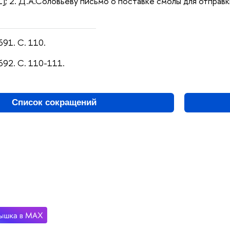
1]; 2. Д.А.Соловьеву письмо о поставке смолы для отправк
691. С. 110.
692. С. 110-111.
Список сокращений