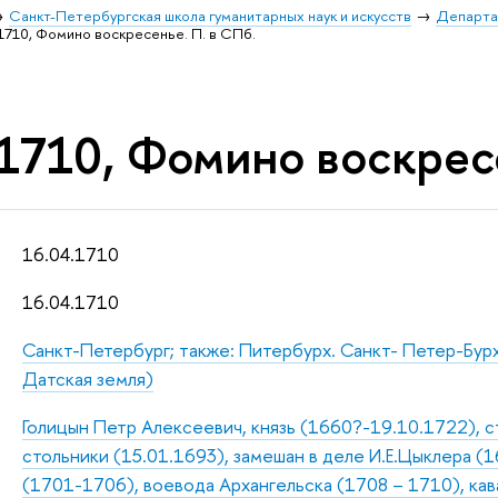
Санкт-Петербургская школа гуманитарных наук и искусств
Департа
1710, Фомино воскресенье. П. в СПб.
1710, Фомино воскресе
16.04.1710
16.04.1710
Санкт-Петербург; также: Питербурх. Санкт- Петер-Бур
Датская земля)
Голицын Петр Алексеевич, князь (1660?-19.10.1722), с
стольники (15.01.1693), замешан в деле И.Е.Цыклера (1
(1701-1706), воевода Архангельска (1708 – 1710), ка