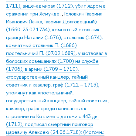
1711), вице-адмирал (1712), убит ядром в
сражении при Ясмунде.
,
Головкин Гавриил
Иванович (Ганка, Гавриил Долговещный)
(1660-23.07.1734), комнатный стольник
царицы Наталии (1676), стольник (1674),
комнатный стольник П. (1686)
постельничий П. (07.02.1689), участвовал в
боярских совещаниях (1700) на службе
(1706), в армии (1709 – 1710),
«государственный канцлер, тайный
советник и кавалер, граф (1711 – 1713);
упомянут как «постельничий,
государственный канцлер, тайный советник,
кавалер, граф» среди написанных к
строение на Котлине с детьми с 443 дв.
(1712); подписал смертный приговор
царевичу Алексею (24.06.1718); (Источн.: