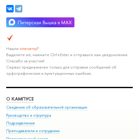
Нашли
опечатку
?
Выделите её, нажмите Ctrl+Enter и отправьте нам уведомление.
Спасибо за участие!
Сервис предназначен только для отправки сообщений об
орфографических и пунктуационных ошибках.
О КАМПУСЕ
ОБ
Сведения об образовательной организации
Мер
Руководство и структура
Мер
Подразделения
Дов
Преподаватели и сотрудники
Ол
Попечительский совет
При