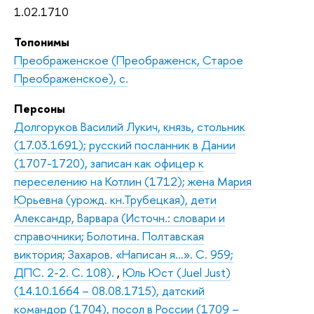
1.02.1710
Топонимы
Преображенское (Преображенск, Старое
Преображенское), с.
Персоны
Долгоруков Василий Лукич, князь, стольник
(17.03.1691); русский посланник в Дании
(1707-1720), записан как офицер к
переселению на Котлин (1712); жена Мария
Юрьевна (урожд. кн.Трубецкая), дети
Александр, Варвара (Источн.: словари и
справочники; Болотина. Полтавская
виктория; Захаров. «Написан я…». С. 959;
ДПС. 2-2. С. 108).
,
Юль Юст (Juel Just)
(14.10.1664 – 08.08.1715), датский
командор (1704), посол в России (1709 –