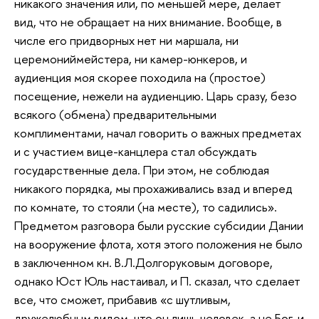
никакого значения или, по меньшей мере, делает
вид, что не обращает на них внимание. Вообще, в
числе его придворных нет ни маршала, ни
церемониймейстера, ни камер-юнкеров, и
аудиенция моя скорее походила на (простое)
посещение, нежели на аудиенцию. Царь сразу, безо
всякого (обмена) предварительными
комплиментами, начал говорить о важных предметах
и с участием вице-канцлера стал обсуждать
государственные дела. При этом, не соблюдая
никакого порядка, мы прохаживались взад и вперед
по комнате, то стояли (на месте), то садились».
Предметом разговора были русские субсидии Дании
на вооружение флота, хотя этого положения не было
в заключенном кн. В.Л.Долгоруковым договоре,
однако Юст Юль настаивал, и П. сказал, что сделает
все, что сможет, прибавив «с шутливым,
дружелюбным видом, что он лишь человек, а не Бог, и