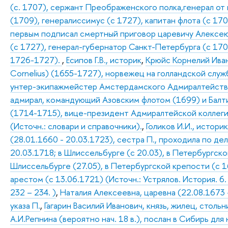
(с. 1707), сержант Преображенского полка,генерал от
(1709), генералиссимус (с 1727), капитан флота (с 170
первым подписал смертный приговор царевичу Алексею 
(с 1727), генерал-губернатор Санкт-Петербурга (с 17
1726-1727).
,
Есипов Г.В., историк
,
Крюйс Корнелий Иванов
Cornelius) (1655-1727), норвежец на голландской служб
унтер-экипажмейстер Амстердамского Адмиралтейства (
адмирал, командующий Азовским флотом (1699) и Балти
(1714-1715), вице-президент Адмиралтейской коллегии
(Источн.: словари и справочники).
,
Голиков И.И., истори
(28.01.1660 - 20.03.1723), сестра П., проходила по д
20.03.1718; в Шлиссельбурге (с 20.03), в Петербургско
Шлиссельбурге (27.05), в Петербургской крепости (с 
арестом (с 13.06.1721) (Источн.: Устрялов. История. 6
232 – 234. )
,
Наталия Алексеевна, царевна (22.08.1673 
указа П.
,
Гагарин Василий Иванович, князь, жилец, стольн
А.И.Репнина (вероятно нач. 18 в.), послан в Сибирь дл