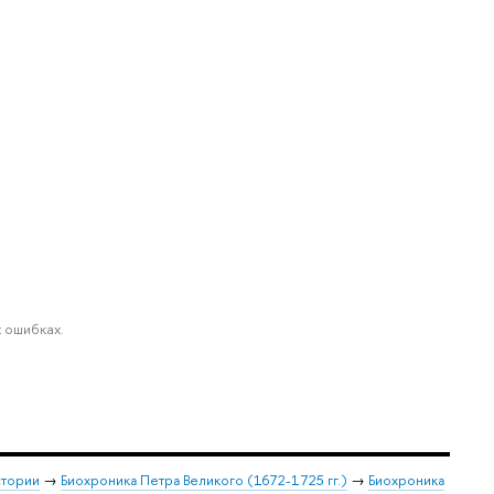
 ошибках.
стории
→
Биохроника Петра Великого (1672-1725 гг.)
→
Биохроника