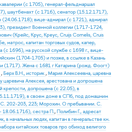
 кавалерии (с 1705), генерал-фельдмаршал
7), шаутбенахт (с 1716), сенатор (15.12.1717),
(24.06.1718); вице-адмирал (с 1721), адмирал
03), президент Военной коллегии (1717-1724,
ич (Крейс, Крус, Креус, Cruijs Cornelis, Cruis
е, матрос, капитан торговых судов, капер,
с 1696), на русской службе с 1698 г., вице-
йским (1704-1705) и позже, в ссылке в Казань
 (1717). Жена с 1681 г Катарина (рожд. Фоогт)
к
,
Берх В.Н., историк
,
Мария Алексеевна, царевна
елу царевича Алексея, арестована и допрошена
й крепости, допрошена (с 22.05), в
16.11.1719), в своем доме в СПб, под домашним
. С. 202-203, 223; Морохин. О пребывании. С.
- 18.06.1716), сестра П.
,
Полибин Г., адресат
ик, в начальных людях, капитан в генеральстве кн.
я набора китайских товаров про обиход велигого