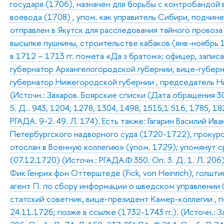
государя (1706), назначен для борьбы с контробандой в
воевода (1708) , упом. как управитель Сибири, подчин
отправлен в Якутск для расследования тайного провоза 
высылке пушнины, строительстве кабаков (янв-ноябрь 
в 1712 – 1713 гг. помета «Да з братом»; офицер, запис
губернатор Архангелогородской губернии, вице-губерн
губернатор Нижегородской губернии , председатель Н
(Источн.: Захаров. Боярские списки (Дата обращения 30
5. Д.. 943, 1204, 1278, 1304, 1498, 1515,1 516, 1785, 182
РГАДА. 9-2. 49. Л. 174). Есть также: Гагарин Василий Ив
Петербургского надворного суда (1720-1722), прокуро
отослан в Военную коллегию» (упом. 1729); упомянут 
(07.12.1720) (Источн.: РГАДА.Ф.350. Оп. 3. Д. 1. Л. 206
Фик Генрих фон Оттерштеде (Fick, von Heinrich), голшти
агент П. по сбору информации о шведском управлении 
статский советник, вице-президент Камер-коллегии , 
24.11.1726; позже в ссылке (1732-1743 гг.). (Источн.: 