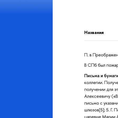
Названия
П. в Преображе
В СПб был пожар
Письма и бумаги
коллегии. Получ
получении для э
Алексеевичу («В
письмо с указан
шлюзов[5]; 5. Г.
царевне Марии А