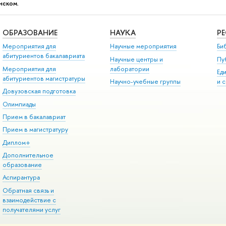
нском.
ОБРАЗОВАНИЕ
НАУКА
Р
Мероприятия для
Научные мероприятия
Би
абитуриентов бакалавриата
Научные центры и
Пу
Мероприятия для
лаборатории
Ед
абитуриентов магистратуры
Научно-учебные группы
и 
Довузовская подготовка
Олимпиады
Прием в бакалавриат
Прием в магистратуру
Диплом+
Дополнительное
образование
Аспирантура
Обратная связь и
взаимодействие с
получателями услуг