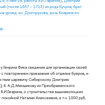
7419; о нем см. работы Я.И.Лариной)
,
Дмитрий
ий (после 1657 – 1713) из рода Кучума, брат
а урожд. кн. Долгорукова, дочь боярина кн.
ий
 у Генриха Фика сведения для организации своей
 с повторением приказания об отделке буеров, и
действии царевичу Сибирскому Дмитрию
4]; 4. А.Д.Меншикову из Преображенского
В.И.Гагарина, о строительстве вышневолоцких
т покойной Наталии Алексеевне, в т.ч. 1000 руб.