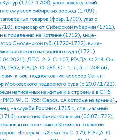
 Кунгур (1707-1708), упом. как якутский
ение ему всех сибирских воевод (1709) ,
заповедных товаров (февр. 1709), указ о
1710), комиссар от Сибирской губернии (1711),
ан к поселению на Котлине (1712), вице-
атор Смоленской губ. (1720-1722), вице-
ижегородского надворного суда (1721)
.04.2021); ДПС. 2-2. С. 107; РГАДА. Ф.214. Оп.
0, 1832; РГАДА. Ф. 286. Оп. 1. Д.3. Л. 308 об.;
анович, князь, подполковник, асессор Санкт-
р Московского надворного суда (с 20.07.1722),
среди написанных на житье и в строение в СПб
); РИО. 94. С. 755; Серов. «А которые из армии»).
,
нец, на службе России с 1715 г., специальный
(1716), советник Камер-коллегии (06.07.1722),
пожалован из советников Коммерц-коллегии
Захаров. «Генеральный смотр» С. 179; РГАДА. Ф.