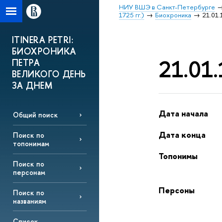
НИУ ВШЭ в Санкт-Петербурге
1725 гг.)
Биохроника
21.01.
ITINERA PETRI:
БИОХРОНИКА
21.01.
ПЕТРА
ВЕЛИКОГО ДЕНЬ
ЗА ДНЕМ
Дата начала
Общий поиск
Дата конца
Поиск по
топонимам
Топонимы
Поиск по
персонам
Персоны
Поиск по
названиям
Список