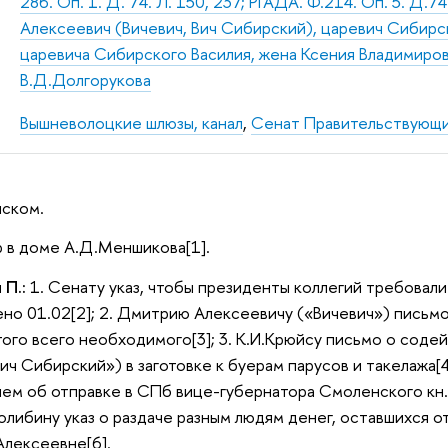
286. Оп. 1. Д. 74. Л. 150, 237; РГАДА. Ф.214. Оп. 5. Д.
Алексеевич (Вичевич, Вич Сибирский), царевич Сибирск
царевича Сибирского Василия, жена Ксения Владимировн
В.Д.Долгорукова
Вышневолоцкие шлюзы, канал
,
Сенат Правительствующ
нском.
 в доме А.Д.Меншикова[1].
 П.:
1. Сенату указ, чтобы президенты коллегий требовали
ено 01.02[2]; 2. Дмитрию Алексеевичу («Вичевич») письмо
того всего необходимого[3]; 3. К.И.Крюйсу письмо о со
ич Сибирский») в заготовке к буерам парусов и такелажа[
ием об отправке в СПб вице-губернатора Смоленского кн. 
 Полибину указ о раздаче разным людям денег, оставшихся о
лексеевне[6].