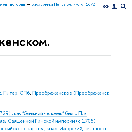
мент истории
Биохроника Петра Великого (1672-
аженском.
х. Питер, СПб
,
Преображенское (Преображенск,
9) , как "ближний человек" был с П. в
нязь Священной Римской империи (с 1705),
оссийского царства, князь Ижорский, светлость