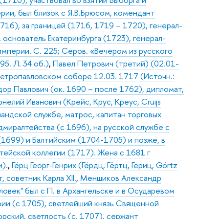
рии, был близок с Я.В.Брюсом, комендант
716), за границей (1716, 1719 – 1720), генерал-
, основатель Екатеринбурга (1723), генерал-
империи. С. 225; Серов. «Вечером из русского
95. Л. 34 об.)
,
Павел Петрович (третий) (02.01-
 Петропавловском соборе 12.03. 1717 (Источн.:
ор Павлович (ок. 1690 – после 1762), дипломат,
нелий Иванович (Крейс, Крус, Креус, Cruijs
лландской службе, матрос, капитан торговых
миралтейства (с 1696), на русской службе с
(1699) и Балтийским (1704-1705) и позже, в
тейской коллегии (1717). Жена с 1681 г
).
,
Гёрц Георг-Генрих (Гёрдц, Гёртц, Гериц, Görtz
, советник Карла XII.
,
Меншиков Александр
ловек" был с П. в Архангельске и в Осударевом
рии (с 1705), светлейший князь Священной
орский, светлость (с. 1707), сержант