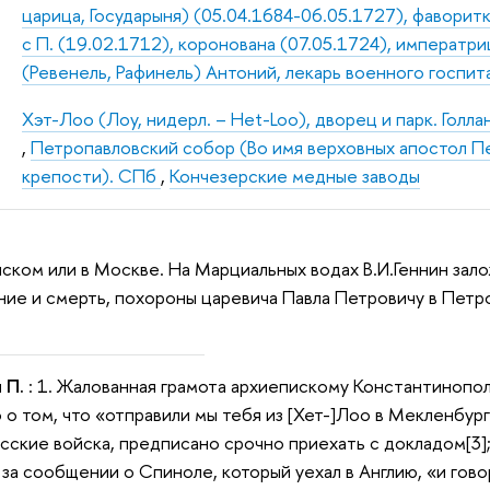
царица, Государыня) (05.04.1684-06.05.1727), фаворитк
с П. (19.02.1712), коронована (07.05.1724), императриц
(Ревенель, Рафинель) Антоний, лекарь военного госпит
Хэт-Лоо (Лоу, нидерл. – Het-Loo), дворец и парк. Голла
,
Петропавловский собор (Во имя верховных апостол П
крепости). СПб
,
Кончезерские медные заводы
ском или в Москве. На Марциальных водах В.И.Геннин зал
ние и смерть, похороны царевича Павла Петровичу в Петр
 П.
: 1. Жалованная грамота архиепискому Константинопол
о том, что «отправили мы тебя из [Хет-]Лоо в Мекленбург
усские войска, предписано срочно приехать с докладом[3]
за сообщении о Спиноле, который уехал в Англию, «и гов