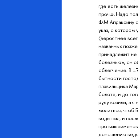
где есть железн
проч.». Надо пол
Ф.М.Апраксину о
указ, о котором
(вероятнее всег
названных позже
принадлежит не 
болезнью», он о
облегчение. В 1
бытности господ
плавильщика Мар
болоте, и до то
руду возили, а я
молиться, чтоб Б
воды пил, и посл
про вышеименова
доношению ведом