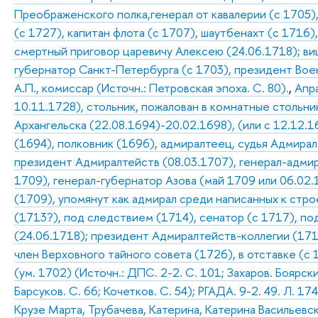
Преображенского полка,генерал от кавалерии (с 1705)
(с 1727), капитан флота (с 1707), шаутбенахт (с 1716)
смертный приговор царевичу Алексею (24.06.1718); виц
губернатор Санкт-Петербурга (с 1703), президент Во
А.П., комиссар (Источн.: Петровская эпоха. С. 80).
,
Апр
10.11.1728), стольник, пожалован в комнатные стольни
Архангельска (22.08.1694)-20.02.1698), (или с 12.12.
(1694), полковник (1696), адмиралтеец, судья Адмирал
президент Адмиралтейств (08.03.1707), генерал-адмир
1709), генерал-губернатор Азова (май 1709 или 06.02.
(1709), упомянут как адмирал среди написанных к строе
(1713?), под следствием (1714), сенатор (с 1717), п
(24.06.1718); президент Адмиралтейств-коллегии (171
член Верховного тайного совета (1726), в отставке (с
(ум. 1702) (Источн.: ДПС. 2-2. С. 101; Захаров. Боярс
Барсуков. С. 66; Кочетков. С. 54); РГАДА. 9-2. 49. Л. 174
Крузе Марта, Трубачева, Катерина, Катерина Васильевск