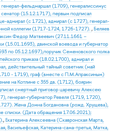
, генерал-фельдмаршал (1709), генералиссимус
, сенатор (15.12.1717), первым подписал
е-адмирал (с 1721), адмирал (с 1727), генерал-
енной коллегии (1717-1724, 1726-1727).
,
Беляев
аксин Федор Матвеевич (27.11.1661 –
ки (15.01.1693), двинской воевода и губернатор
1693 по 05.12.1697),поручик Семеновского полка
тейского приказа (18.02.1700), адмирал и
ал, действительный тайный советник (май
1710 - 1719), граф (вместе с П.М.Апраксиным)
ние на Котлине с 355 дв. (1712), боярин
одписал смертный приговор царевичу Алексею
7), генерал-губернатор Ревеля (1719, 1720),
 1727). Жена Домна Богдановна (рожд. Хрущева),
кие списки. (Дата обращения 17.06.2021);
).
,
Екатерина Алексеевна (Скавронская Марта,
ая, Васильефская, Катерина-сама-третья, Матка,