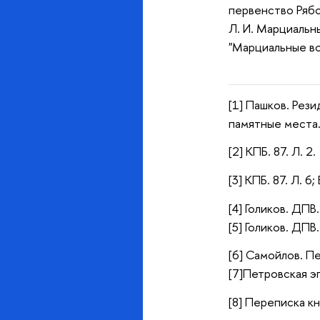
первенство Рябое
Л. И. Марциальны
"Марциальные во
[1] Пашков. Рези
памятные места.
[2] КПБ. 87. Л. 2.
[3] КПБ. 87. Л. 
[4] Голиков. ДПВ. 
[5] Голиков. ДПВ
[6] Самойлов. Пе
[7]Петровская эп
[8] Переписка к