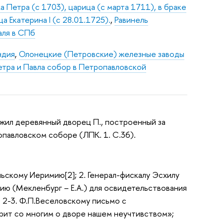
а Петра (с 1703), царица (с марта 1711), в браке
а Екатерина I (с 28.01.1725).
,
Равинель
аля в СПб
ндия
,
Олонецкие (Петровские) железные заводы
етра и Павла собор в Петропавловской
ожил деревянный дворец П., построенный за
опавловском соборе (ЛПК. 1. С.36).
ьскому Иеримию[2]; 2. Генерал-фискалу Эсхилу
ию (Мекленбург – Е.А.) для освидетельствования
; 2-3. Ф.П.Веселовскому письмо с
орит со многим о дворе нашем неучтивством»;