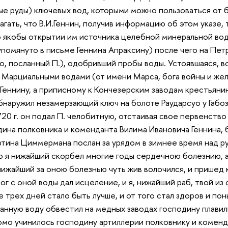
ые руды) ключевых вод, которыми можно пользоваться от 
агать, что В.И.Геннин, получив информацию об этом указе,
 якобы открытии им источника целебной минеральной вод
 упомянуто в письме Геннина Апраксину) после чего на Пе
о, посланный П.), одобривший пробы воды. Устоявшаяся, 
 Марциальными водами (от имени Марса, бога войны и же
Геннину, а приписному к Кончезерским заводам крестьяни
бнаружил незамерзающий ключ на болоте Раударсуо у Габоз
720 г. он подал П. челобитную, отстаивая свое первенство
ина полковника и коменданта Вилима Ивановича Геннина, 
тина Циммермана послан за урядом в зимнее время над ру
го я нижайший скорбел многие годы сердечною болезнию, а
 нижайший за оною болезнью чуть жив волочился, и пришед к
ог с оной воды дал исце­ление, и я, нижайший раб, твой из
е трех дней стало быть лучше, и от того стал здоров и по
нную воду обвестил на медных заводах господину плавил
о учинилось господину артиллерии полковнику и комендан