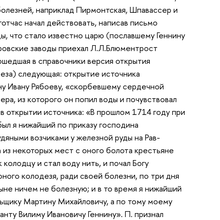
болезней, наприклад Пирмонтская, Шпавассер и
 тотчас начал действовать, написав письмо
ы, что стало известно царю (пославшему Геннину
тровские заводы приехал Л.Л.Блюментрост
вошедшая в справочники версия открытия
леза) следующая: открытие источника
ну Ивану Рябоеву, «скорбевшему сердечной
ера, из которого он попил воды и почувствовал
 в открытии источника: «В прошлом 1714 году при
был я нижайший по приказу господина
дяными возчиками у железной руды на Рав-
 из некоторых мест с оного болота крестьяне
 колодцу и стал воду нить, и почал Богу
 оного колодезя, ради своей болезни, по три дня
ныне ничем не болезную; и в то время я нижайший
ьщику Мартину Михайловичу, а по тому моему
ту Вилиму Ивановичу Геннину». П. признал