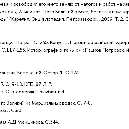
ва и освободил его и его землю от налогов и работ на зав
е воды; Анисимов. Петр Великий о Боге, болезнях и минера
ды" (Карелия. Энциклопедия. Петрозаводск., 2009. Т. 2.
денция Петра I. С. 235; Капуста. Первый российский курор
 С.117-155. Историографию темы см.: Пашков Петровский
6; Бантыш-Каменский. Обзор. 1. С. 132.
7. С. 9-10; КПБ. 87. Л. 7.
. 7. С. 3-содержит ошибки в 4.
тр Великий на Марциальных водах. С. 7-8.
оха. С.80.
нязя А.Д.Меншикова. С.344.