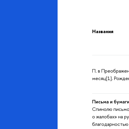
Названия
П. в Преображен
месяц[1]. Рожде
Письма и бумаги
Спинолю письмо 
о жалобах» на р
благодарностью 