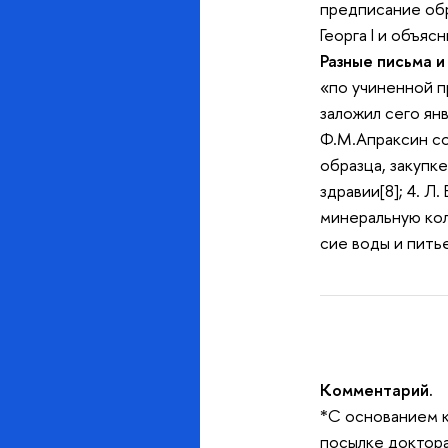
предписание обр
Георга I и объяс
Разные письма и
«по учиненной п
заложил сего янв
Ф.М.Апраксин со
образца, закупк
здравии[8]; 4. 
минеральную кол
сие воды и пить
Комментарий.
*С основанием к
посылке доктора