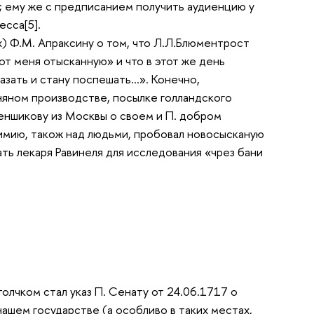
]; ему же с предписанием получить аудиенцию у
есса[5].
х) Ф.М. Апраксину о том, что Л.Л.Блюментрост
т меня отысканную» и что в этот же день
иказать и стану поспешать…». Конечно,
тняном производстве, посылке голландского
Меншикову из Москвы о своем и П. добром
химию, також над людьми, пробовал новосысканую
ать лекаря Равинеля для исследования «чрез бани
олчком стал указ П. Сенату от 24.06.1717 о
ашем государстве (а особливо в таких местах,