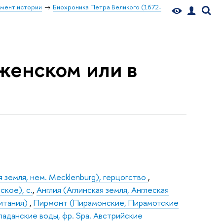
мент истории
Биохроника Петра Великого (1672-
аженском или в
земля, нем. Mecklenburg), герцогство
,
кое), с.
,
Англия (Аглинская земля, Англеская
ритания)
,
Пирмонт (Пирамонские, Пирамотские
аданские воды, фр. Spа. Австрийские