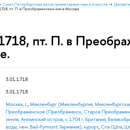
Санкт-Петербургская школа гуманитарных наук и искусств
Департа
1718, пт. П. в Преображенском или в Москве.
1718, пт. П. в Преобр
е.
3.01.1718
3.01.1718
Москва, г.
,
Мекленбург (Меклембургия, Мекленбургская 
Преображенское (Преображенск, Старое Преображенс
земля, Англинский остров, с 1704 г. Британия, Великоб
воды, нем. Bad-Pyrmont. Германия), курорт
,
Спа (Шпа, Шп