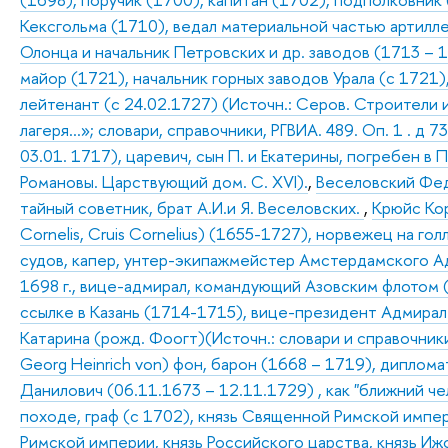
Кексгольма (1710), ведал материальной частью артилле
Олонца и начальник Петровских и др. заводов (1713 – 1
майор (1721), начальник горных заводов Урала (с 1721)
лейтенант (с 24.02.1727) (Источн.: Серов. Строители 
лагеря…»; словари, справочники, РГВИА. 489. Оп. 1 . д 73
03.01. 1717), царевич, сын П. и Екатерины, погребен в
Романовы. Царствующий дом. С. XVI).
,
Веселовский Фед
тайный советник, брат А.И.и Я. Веселовских.
,
Крюйс Кор
Cornelis, Cruis Cornelius) (1655-1727), норвежец на го
судов, капер, унтер-экипажмейстер Амстердамского Ад
1698 г., вице-адмирал, командующий Азовским флотом 
ссылке в Казань (1714-1715), вице-президент Адмирал
Катарина (рожд. Фоогт)(Источн.: словари и справочники
Georg Heinrich von) фон, барон (1668 – 1719), дипломат
Данилович (06.11.1673 – 12.11.1729) , как "ближний че
походе, граф (с 1702), князь Священной Римской импе
Римской империи, князь Российского царства, князь Иж