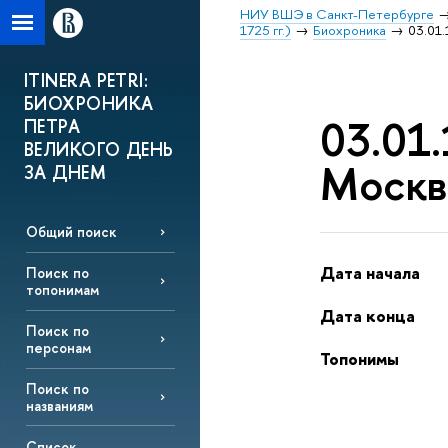
НИУ ВШЭ в Санкт-Петербурге
1725 гг.)
Биохроника
03.01.
ITINERA PETRI:
БИОХРОНИКА
03.01.
ПЕТРА
ВЕЛИКОГО ДЕНЬ
Москв
ЗА ДНЕМ
Общий поиск
Дата начала
Поиск по
топонимам
Дата конца
Поиск по
персонам
Топонимы
Поиск по
названиям
Список