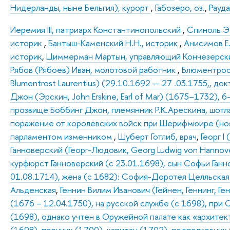
Нидерланды, ныне Бельгия), курорт
,
Габозеро, оз.
,
Рауда
Иеремия III, патриарх Константинопольский
,
Спиноль Эс
историк
,
Бантыш-Каменский Н.Н., историк
,
Анисимов Е.
историк
,
Циммерман Мартын, управляющий Кончезерс
Рябов (Рябоев) Иван, молотовой работник
,
Блюментрос
Blumentrost Laurentius) (29.10.1692 — 27 .03.1755,, д
Джон (Эрскин, John Erskine, Earl of Mar) (1675–1732), 
прозвище Боббинг Джон, племянник Р.К.Арескина, шотла
поражение от королевских войск при Шерифмюире (ноя
парламентом изменником
,
Шуберт Готлиб, врач
,
Георг I
Ганноверский (Георг-Людовик, Georg Ludwig von Hannove
курфюрст Ганноверский (с 23.01.1698), сын Софьи Ганн
01.08.1714), жена (с 1682): София-Доротея Целльская
Альденская
,
Геннин Вилим Иванович (Гейнен, Геннинг, Ге
(1676 – 12.04.1750), на русской службе (с 1698), при
(1698), однако учтен в Оружейной палате как «архитек
(1698), поручик (1700), капитан (1702), подполковник 