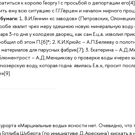
атиться к королю Георгу I с просьбой о депортации его[4
нить ему всю ситуацию с Г.Г.Гёрцем и началом мирного проц
 бумаги:
1. В.И.Геннин «с заводов» (Петровских, Олонецки
робе хвалит чрез меру здешнюю новую минеральную воду о
аря 3-го дня у колодезя дворец, как сам Е.ц.в. изволил пр
общил об этом П.[6]*; 2. К.И.Крюйс – А.П.Беляеву о поло
е материалов для парусных фабрик[7]; 3. Екатерина – А.Д.
Л. Блюментрост – А.Д.Меншикову о проверке воды «через 
чозерскую воду, которая годна явилась Е.в.», просит посл
е»[9]
урорта «Марциальные воды» ясности нет. Очевидно, что т
 Готлиба Шуберта (по инициативе Д.Арескина) «искать в н