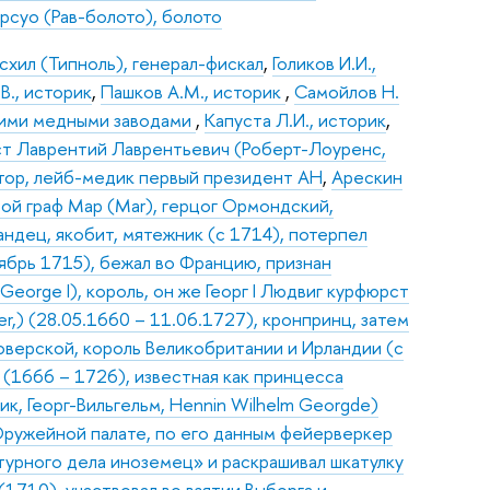
рсуо (Рав-болото), болото
хил (Типноль), генерал-фискал
,
Голиков И.И.,
В., историк
,
Пашков А.М., историк
,
Самойлов Н.
кими медными заводами
,
Капуста Л.И., историк
,
т Лаврентий Лаврентьевич (Роберт-Лоуренс,
октор, лейб-медик первый президент АН
,
Арескин
6-ой граф Мар (Mar), герцог Ормондский,
ндец, якобит, мятежник (с 1714), потерпел
брь 1715), бежал во Францию, признан
 (George I), король, он же Георг I Людвиг курфюрст
r,) (28.05.1660 – 11.06.1727), кронпринц, затем
оверской, король Великобритании и Ирландии (с
 (1666 – 1726), известная как принцесса
ник, Георг-Вильгельм, Hennin Wilhelm Georgde)
 Оружейной палате, по его данным фейерверкер
турного дела иноземец» и раскрашивал шкатулку
(1710), участвовал во взятии Выборга и