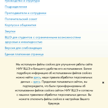
Руководство и структура
Мер
Подразделения
Дов
Преподаватели и сотрудники
Ол
Попечительский совет
При
Корпуса и общежития
При
Закупки
Ди
ВШЭ для студентов с ограниченными возможностями
До
здоровья и инвалидностью
Ас
Версия для слабовидящих
Обр
Единая платежная страница
Мы используем файлы cookies для улучшения работы сайта
Редактору
НИУ ВШЭ и большего удобства его использования. Более
© НИУ ВШЭ 1993–2026
Адреса и контакты
Условия использования
подробную информацию об использовании файлов cookies
материалов
Политика конфиденциальности
Карта сайта
можно найти
здесь
, наши правила обработки персональных
Шрифты HSE Sans и HSE Slab разработаны в
Школе дизайна НИУ ВШЭ
данных –
здесь
. Продолжая пользоваться сайтом, вы
✖
подтверждаете, что были проинформированы об
использовании файлов cookies сайтом НИУ ВШЭ и согласны
с нашими правилами обработки персональных данных. Вы
можете отключить файлы cookies в настройках Вашего
браузера.