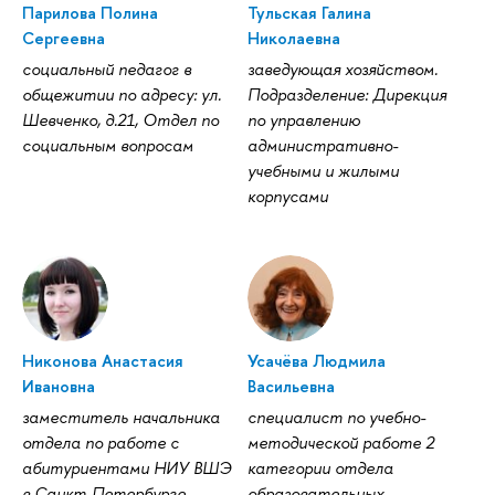
Парилова Полина
Тульская Галина
Сергеевна
Николаевна
социальный педагог в
заведующая хозяйством.
общежитии по адресу: ул.
Подразделение: Дирекция
Шевченко, д.21, Отдел по
по управлению
социальным вопросам
административно-
учебными и жилыми
корпусами
Никонова Анастасия
Усачёва Людмила
Ивановна
Васильевна
заместитель начальника
специалист по учебно-
отдела по работе с
методической работе 2
абитуриентами НИУ ВШЭ
категории отдела
в Санкт-Петербурге
образовательных