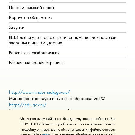
Попечительский совет
П
Корпуса и общежития
П
Закупки
Д
ВШЭ для студентов с ограниченными возможностями
Д
здоровья и инвалидностью
А
Версия для слабовидящих
О
Единая платежная страница
http://www.minobrnauki.gov.ru/
Министерство науки и высшего образования РФ
https://edu.gov.ru/
Министерство просвещения РФ
https://elearning.hse.ru/mooc
Мы используем файлы cookies для улучшения работы сайта
Массовые открытые онлайн-курсы
НИУ ВШЭ и большего удобства его использования. Более
подробную информацию об использовании файлов cookies