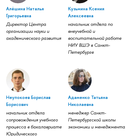
Алёшина Наталья
Кузьмина Ксения
Григорьевна
Алексеевна
Директор Центра
начальник отдела по
организации науки и
внеучебной и
академического развития
воспитательной работе
НИУ ВШЭ в Санкт-
Петербурге
Неупокоев Борислав
Адаменко Татьяна
Борисович
Николаевна
начальник отдела
менеджер Санкт-
сопровождения учебного
Петербургской школы
процесса в бакалавриате
экономики и менеджмента
Юридического