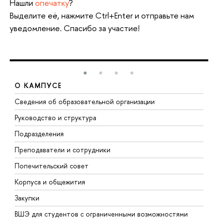
Нашли
опечатку
?
Выделите её, нажмите Ctrl+Enter и отправьте нам
уведомление. Спасибо за участие!
О КАМПУСЕ
Сведения об образовательной организации
М
Руководство и структура
М
Подразделения
Д
Преподаватели и сотрудники
О
Попечительский совет
П
Корпуса и общежития
П
Закупки
Д
ВШЭ для студентов с ограниченными возможностями
Д