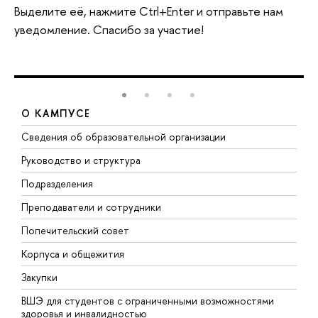
Выделите её, нажмите Ctrl+Enter и отправьте нам
уведомление. Спасибо за участие!
О КАМПУСЕ
Сведения об образовательной организации
М
Руководство и структура
М
Подразделения
Д
Преподаватели и сотрудники
О
Попечительский совет
П
Корпуса и общежития
П
Закупки
Д
ВШЭ для студентов с ограниченными возможностями
Д
здоровья и инвалидностью