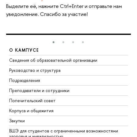
Выделите её, нажмите Ctrl+Enter и отправьте нам
уведомление. Спасибо за участие!
О КАМПУСЕ
Сведения об образовательной организации
М
Руководство и структура
М
Подразделения
Д
Преподаватели и сотрудники
О
Попечительский совет
П
Корпуса и общежития
П
Закупки
Д
ВШЭ для студентов с ограниченными возможностями
Д
здоровья и инвалидностью