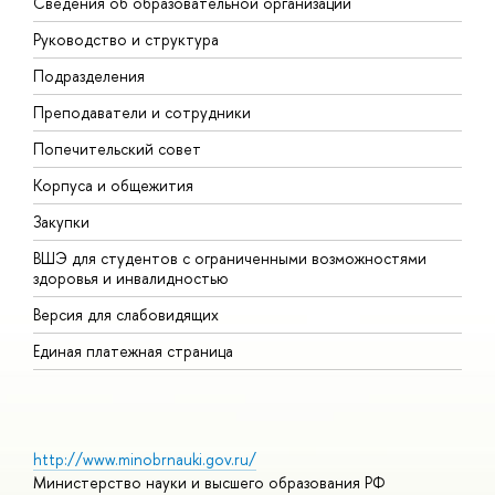
Сведения об образовательной организации
М
Руководство и структура
М
Подразделения
Д
Преподаватели и сотрудники
О
Попечительский совет
П
Корпуса и общежития
П
Закупки
Д
ВШЭ для студентов с ограниченными возможностями
Д
здоровья и инвалидностью
А
Версия для слабовидящих
О
Единая платежная страница
http://www.minobrnauki.gov.ru/
Министерство науки и высшего образования РФ