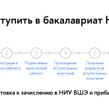
ступить в бакалавриат
2
3
4
5
гистрация в
Подача заявки
Прохождение
Получение
ном кабинете
через личный
вступительных
результатов
кабинет
испытаний
вступительных
испытаний
товка к зачислению в НИУ ВШЭ и прибы