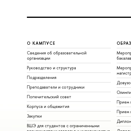
О КАМПУСЕ
ОБРА
Сведения об образовательной
Меропр
организации
бакала
Руководство и структура
Меропр
магист
Подразделения
Довузо
Преподаватели и сотрудники
Олимп
Попечительский совет
Прием 
Корпуса и общежития
Прием 
Закупки
Дипло
ВШЭ для студентов с ограниченными
возможностями здоровья и инвалидностью
Дополн