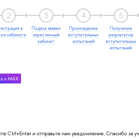
2
3
4
5
гистрация в
Подача заявки
Прохождение
Получение
ном кабинете
через личный
вступительных
результатов
кабинет
испытаний
вступительных
испытаний
те Ctrl+Enter и отправьте нам уведомление. Спасибо за у