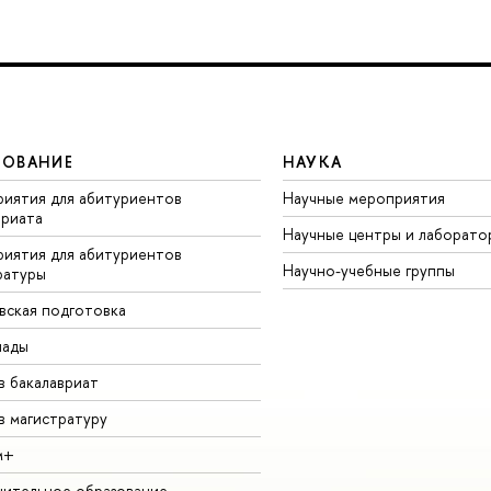
ЗОВАНИЕ
НАУКА
иятия для абитуриентов
Научные мероприятия
вриата
Научные центры и лаборато
иятия для абитуриентов
Научно-учебные группы
ратуры
вская подготовка
иады
в бакалавриат
в магистратуру
м+
ительное образование