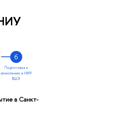
 НИУ
6
Подготовка к
зачислению в НИУ
ВШЭ
тие в Санкт-