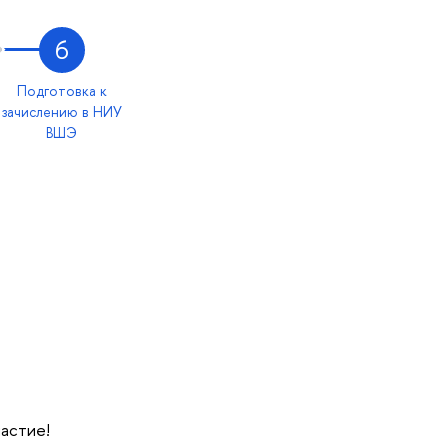
6
Подготовка к
зачислению в НИУ
ВШЭ
частие!