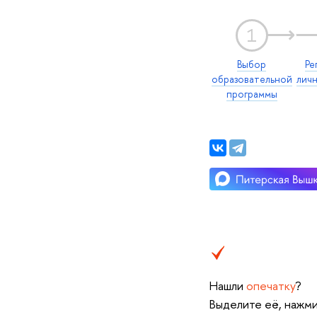
1
Выбор
Ре
образовательной
лич
программы
Нашли
опечатку
?
Выделите её, нажми