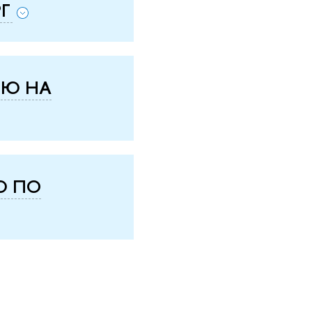
Г
ИЮ НА
Ю ПО