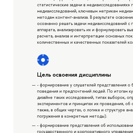
статистические задачи в медиаисследованиях»
медиаисследований, ключевым метрикам медиам
методам контент-анализа. В результате освоен
осознанно решать задачи медиаисследований с
аппарата, анализировать их и формулировать вы
расчета, анализа и интерпретации основных пок
количественных и качественных показателей к
Цель освоения дисциплины
- формирование у слушателей представления о 
поведения и предпочтений людей. По итогам к
дизайне таких исследований, типах выборок, оп
экспериментов и принципах их проведения, об 
также, в общих чертах, о логике и структуре ан
погружения в конкретные методы).
- формирование представления об использовани
государственного и корпоративного управления