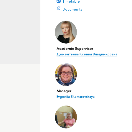
Timetable
Documents
Academic Supervisor
Дементьева Ксения Владимировна
Manager
Evgeniia Skomarovskaya