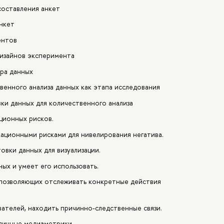
составления анкет
нкет
ентов
дизайнов эксперимента
ора данных
венного анализа данных как этапа исследования
ки данных для количественного анализа
ционных рисков.
ационными рисками для нивелирования негатива.
овки данных для визуализации.
ных и умеет его использовать.
 позволяющих отслеживать конкретные действия
вателей, находить причинно-следственные связи.
зличные медиаметрики.