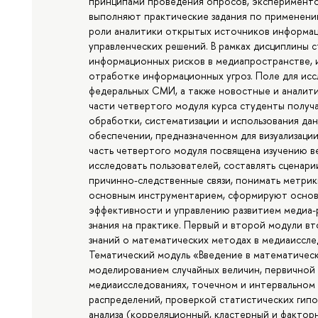
принципами проведения опросов, эксперименто
выполняют практические задания по применени
роли аналитики открытых источников информац
управленческих решений. В рамках дисциплины 
информационных рисков в медиапространстве, и
отработке информационных угроз. Поле для исс
федеральных СМИ, а также новостные и аналити
части четвертого модуля курса студенты получ
обработки, систематизации и использования д
обеспечении, предназначенном для визуализации да
часть четвертого модуля посвящена изучению ве
исследовать пользователей, составлять сценари
причинно-следственные связи, понимать метрик
основным инструментарием, сформируют основн
эффективности и управлению развитием медиа-
знания на практике. Первый и второй модули вт
знаний о математических методах в медиаисслед
Тематический модуль «Введение в математичес
моделированием случайных величин, первичной
медиаисследованиях, точечном и интервальном
распределений, проверкой статистических гипо
анализа (корреляционный, кластерный и фактор