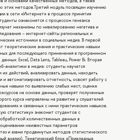
в и основами качественных методов, а также
ю этих методов.Третий модуль посвящен изучению
ии в сети «Интернет» в процессе принятия
студенты ознакомятся с процессом генезиса
зучат механизмы по нивелированию негатива и
ледования – интернет-сайты региональных и
ческие источники в социальных медиа. В первой
ат теоретические знания и практические навыки
анных для последующего применения в программном
нных: Excel, Data Lens, Tableau, Power Bi. Вторая
б-аналитики в медиа: студенты научатся
и их действий, анализировать данные, находить
и и автоматизировать отчетность, освоят работу с
ые навыки по выявлению слабых мест, оценке
ресурсов на основе данных, проверят полученные
орого курса направлены на развитие у слушателей
ованиях и связанных с ними практических навыков.
кую статистику» знакомит студентов с
 обработкой количественных данных в
 оценивании неизвестных параметров
тез и азами продвинутых методов статистического
ный анализ). Тематический блок «Прикладные