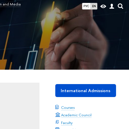
on and Media
РУС
EN
International Admissions
d
Courses
Academic Council
Faculty