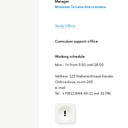
Manager
Мошкова Татьяна Анатольевна
Study Office
Curriculum support office
Working schedule
Mon - Fri from 9:30 until 18:00
Address: 123 Naberezhnaya Kanala
Griboedova, room 203
e-mail:
Tel.: +7(812)644-59-11 ext. 61746