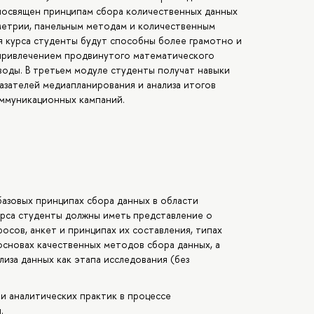
 посвящен принципам сбора количественных данных
етрии, панельным методам и количественным
ия курса студенты будут способны более грамотно и
 привлечением продвинутого математического
воды. В третьем модуле студенты получат навыки
азателей медиапланирования и анализа итогов
оммуникационных кампаний.
базовых принципах сбора данных в области
урса студенты должны иметь представление о
росов, анкет и принципах их составления, типах
основах качественных методов сбора данных, а
ализа данных как этапа исследования (без
и аналитических практик в процессе
.