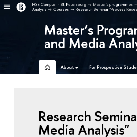
HSE Campus in St. Petersburg
Master's programmes
Analysis
Courses
Research Seminar "Process Resea
Master’s Progr
and Media Analy
About
For Prospective Stude
Research Semina
Media Analysis"