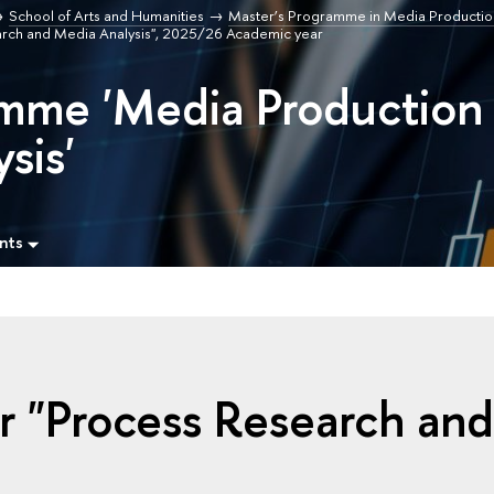
School of Arts and Humanities
Master’s Programme in Media Producti
rch and Media Analysis", 2025/26 Academic year
amme 'Media Production
sis'
nts
r "Process Research an