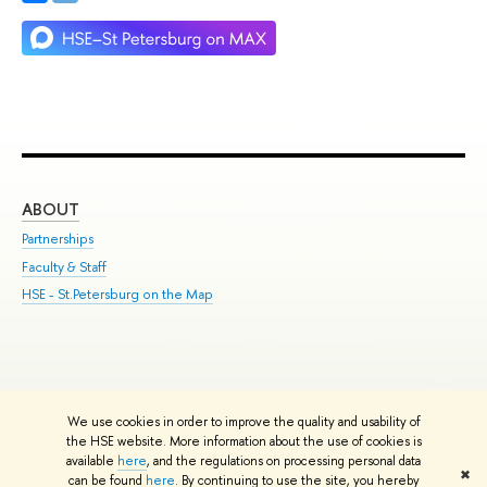
ABOUT
ST
Partnerships
Int
Faculty & Staff
Su
HSE - St.Petersburg on the Map
Pre
Inc
Out
We use cookies in order to improve the quality and usability of
Edit
the HSE website. More information about the use of cookies is
© HSE University 1993–2026
Contacts
Copyright
Privacy Policy
Site
available
here
, and the regulations on processing personal data
✖
Map
can be found
here
. By continuing to use the site, you hereby