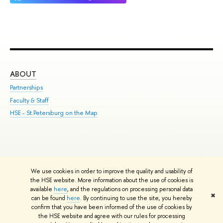
ABOUT
ST
Partnerships
Int
Faculty & Staff
Su
HSE - St.Petersburg on the Map
Pre
Inc
Out
We use cookies in order to improve the quality and usability of
Edit
the HSE website. More information about the use of cookies is
© HSE University 1993–2026
Contacts
Copyright
Privacy Policy
Site
available
here
, and the regulations on processing personal data
✖
Map
can be found
here
. By continuing to use the site, you hereby
confirm that you have been informed of the use of cookies by
HSE Sans and HSE Slab fonts developed by the HSE Art and Design
the HSE website and agree with our rules for processing
School